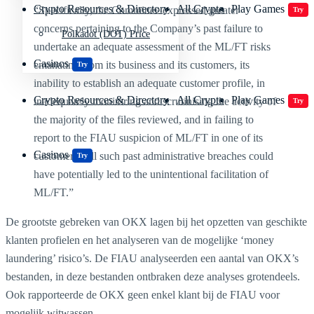
Crypto Resources & Directory
All Crypto
Play Games
“Specifically, the Committee expressed greater
Try
concerns pertaining to the Company’s past failure to
Polkadot (DOT) Price
undertake an adequate assessment of the ML/FT risks
Casinos
emanating from its business and its customers, its
Try
inability to establish an adequate customer profile, in
Crypto Resources & Directory
All Crypto
Play Games
inadequately monitoring and scrutinising the activity of
Try
the majority of the files reviewed, and in failing to
report to the FIAU suspicion of ML/FT in one of its
Casinos
customers. All such past administrative breaches could
Try
have potentially led to the unintentional facilitation of
ML/FT.”
De grootste gebreken van OKX lagen bij het opzetten van geschikte
klanten profielen en het analyseren van de mogelijke ‘money
laundering’ risico’s. De FIAU analyseerden een aantal van OKX’s
bestanden, in deze bestanden ontbraken deze analyses grotendeels.
Ook rapporteerde de OKX geen enkel klant bij de FIAU voor
mogelijk witwassen.