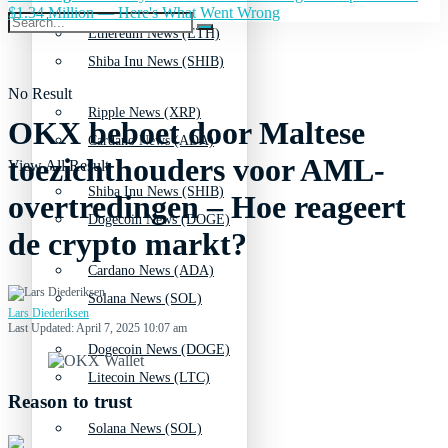
$1.34 Million — Here's What Went Wrong
Ethereum News (ETH)
Shiba Inu News (SHIB)
No Result
Ripple News (XRP)
OKX beboet door Maltese
Cardano News (ADA)
toezichthouders voor AML-
View All Result
Shiba Inu News (SHIB)
overtredingen – Hoe reageert
Dogecoin News (DOGE)
de crypto markt?
Cardano News (ADA)
Solana News (SOL)
Lars Diederiksen
Last Updated: April 7, 2025 10:07 am
Dogecoin News (DOGE)
Litecoin News (LTC)
Reason to trust
Solana News (SOL)