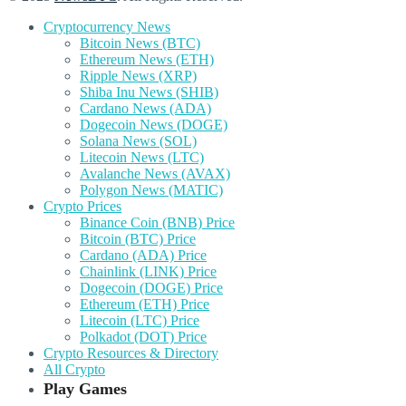
Cryptocurrency News
Bitcoin News (BTC)
Ethereum News (ETH)
Ripple News (XRP)
Shiba Inu News (SHIB)
Cardano News (ADA)
Dogecoin News (DOGE)
Solana News (SOL)
Litecoin News (LTC)
Avalanche News (AVAX)
Polygon News (MATIC)
Crypto Prices
Binance Coin (BNB) Price
Bitcoin (BTC) Price
Cardano (ADA) Price
Chainlink (LINK) Price
Dogecoin (DOGE) Price
Ethereum (ETH) Price
Litecoin (LTC) Price
Polkadot (DOT) Price
Crypto Resources & Directory
All Crypto
Play Games