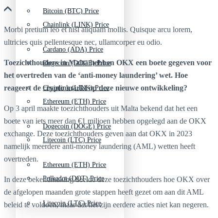
Bitcoin (BTC) Price
Chainlink (LINK) Price
Morbi pretium leo et nisl aliquam mollis. Quisque arcu lorem,
ultricies quis pellentesque nec, ullamcorper eu odio.
Cardano (ADA) Price
Toezichthouders in Malta hebben OKX een boete gegeven voor
Dogecoin (DOGE) Price
het overtreden van de ‘anti-money laundering’ wet. Hoe
reageert de crypto markt op deze nieuwe ontwikkeling?
Chainlink (LINK) Price
Ethereum (ETH) Price
Op 3 april maakte toezichthouders uit Malta bekend dat het een
boete van iets meer dan €1 miljoen hebben opgelegd aan de OKX
Dogecoin (DOGE) Price
exchange. Deze toezichthouders geven aan dat OKX in 2023
Litecoin (LTC) Price
namelijk meerdere anti-money laundering (AML) wetten heeft
overtreden.
Ethereum (ETH) Price
Polkadot (DOT) Price
In deze bekendmaking deelde deze toezichthouders hoe OKX over
de afgelopen maanden grote stappen heeft gezet om aan dit AML
Litecoin (LTC) Price
beleid te voldoen, maar dat het zijn eerdere acties niet kan negeren.