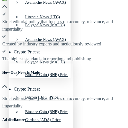
Avalanche News (AVAX)
Litecoin News (LTC)
Strict editorial policy that focuses on accuracy, relevance, and
Polygon News (MATIC)
impartiality
Avalanche News (AVAX)
Created by industry experts and meticulously reviewed
Crypto Prices
The highest standards in reporting and publishing
Polygon News (MATIC)
How Our News is Made
Binance Coin (BNB) Price
Crypto Prices
Bitcoin (BTC) Price
Strict editorial policy that focuses on accuracy, relevance, and
impartiality
Binance Coin (BNB) Price
Ad discliamer
Cardano (ADA) Price