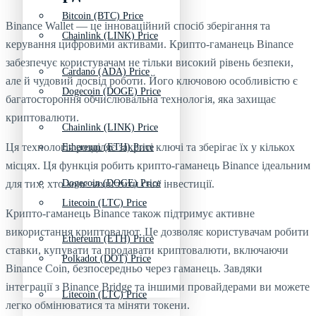
Bitcoin (BTC) Price
Binance Wallet — це інноваційний спосіб зберігання та
Chainlink (LINK) Price
керування цифровими активами. Крипто-гаманець Binance
забезпечує користувачам не тільки високий рівень безпеки,
Cardano (ADA) Price
але й чудовий досвід роботи. Його ключовою особливістю є
Dogecoin (DOGE) Price
багатостороння обчислювальна технологія, яка захищає
криптовалюти.
Chainlink (LINK) Price
Ця технологія розділяє закриті ключі та зберігає їх у кількох
Ethereum (ETH) Price
місцях. Ця функція робить крипто-гаманець Binance ідеальним
для тих, хто хоче захистити свої інвестиції.
Dogecoin (DOGE) Price
Litecoin (LTC) Price
Крипто-гаманець Binance також підтримує активне
використання криптовалют. Це дозволяє користувачам робити
Ethereum (ETH) Price
ставки, купувати та продавати криптовалюти, включаючи
Polkadot (DOT) Price
Binance Coin, безпосередньо через гаманець. Завдяки
інтеграції з Binance Bridge та іншими провайдерами ви можете
Litecoin (LTC) Price
легко обмінюватися та міняти токени.