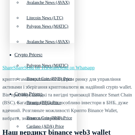
Avalanche News (AVAX)
Litecoin News (LTC)
Polygon News (MATIC)
Avalanche News (AVAX)
Crypto Prices
Polygon News (MATIC)
Share
Share
Send on Telegram
Send on Whatsapp
крипто-гаманець binance
є лідером ринку для управління
Binance Coin (BNB) Price
активами і зберігання криптовалюти як надійний crypto wallet.
Crypto Prices
Він пропонує швидкі та вигідні транзакції Binance Smart Chain
(BSC). Багато користувачів, особливо інвестори в БНБ, дуже
Bitcoin (BTC) Price
вдячний. Розгляньте можливості Крипто Binance Wallet,
вибрати, знаючи всі переваги.
Binance Coin (BNB) Price
Cardano (ADA) Price
Наш вердикт binance web3 wallet