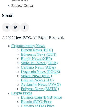
Privacy Center
Social
© 2025
NewsBTC
. All Rights Reserved.
Cryptocurrency News
Bitcoin News (BTC)
Ethereum News (ETH)
Ripple News (XRP)
Shiba Inu News (SHIB)
Cardano News (ADA)
Dogecoin News (DOGE)
Solana News (SOL)
Litecoin News (LTC)
Avalanche News (AVAX)
Polygon News (MATIC)
Crypto Prices
Binance Coin (BNB) Price
Bitcoin (BTC) Price
Cardano (ADA) Price