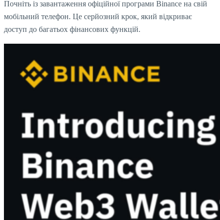
Почніть із завантаження офіційної програми Binance на свій
мобільний телефон. Це серйозний крок, який відкриває
доступ до багатьох фінансових функцій.