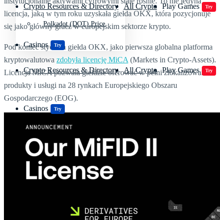
instytucjonalne aktywami cyfrowymi stale rośnie. To nie jedyna
Crypto Resources & Directory
All Crypto
Play Games
Try
licencja, jaką w tym roku uzyskała giełda OKX, która pozycjonuje
Polkadot (DOT) Price
się jako główny gracz w europejskim sektorze krypto.
Casinos
Try
Pod koniec stycznia giełda OKX, jako pierwsza globalna platforma
kryptowalutowa
zdobyła licencję MiCA
(Markets in Crypto-Assets).
Crypto Resources & Directory
All Crypto
Play Games
Try
Licencja MiCA pozwala giełdzie oferować w pełni zlokalizowane
produkty i usługi na 28 rynkach Europejskiego Obszaru
Gospodarczego (EOG).
Casinos
Try