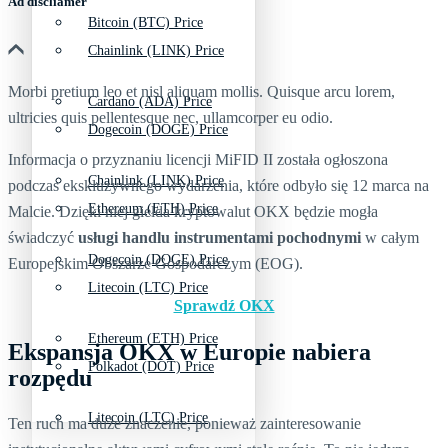
Ad discliamer
Bitcoin (BTC) Price
Chainlink (LINK) Price
Morbi pretium leo et nisl aliquam mollis. Quisque arcu lorem,
Cardano (ADA) Price
ultricies quis pellentesque nec, ullamcorper eu odio.
Dogecoin (DOGE) Price
Informacja o przyznaniu licencji MiFID II została ogłoszona
Chainlink (LINK) Price
podczas ekskluzywnego wydarzenia, które odbyło się 12 marca na
Ethereum (ETH) Price
Malcie. Dzięki niej giełda kryptowalut OKX będzie mogła
świadczyć
usługi handlu instrumentami pochodnymi
w całym
Dogecoin (DOGE) Price
Europejskim Obszarze Gospodarczym (EOG).
Litecoin (LTC) Price
Sprawdź OKX
Ethereum (ETH) Price
Ekspansja OKX w Europie nabiera
Polkadot (DOT) Price
rozpędu
Litecoin (LTC) Price
Ten ruch ma duże znaczenie, ponieważ zainteresowanie