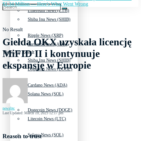
$1.34 Million — Here's What Went Wrong
Ethereum News (ETH)
Shiba Inu News (SHIB)
No Result
Ripple News (XRP)
Giełda OKX uzyskała licencję
Cardano News (ADA)
MiFID II i kontynuuje
View All Result
Shiba Inu News (SHIB)
ekspansję w Europie
Dogecoin News (DOGE)
Cardano News (ADA)
Solana News (SOL)
newsbtc
Dogecoin News (DOGE)
Last Updated: March 19, 2025 12:17 pm
Litecoin News (LTC)
Solana News (SOL)
Reason to trust