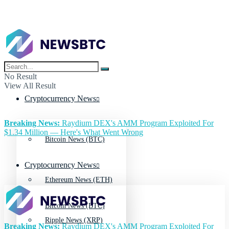
No Result
View All Result
Cryptocurrency News
Breaking News:
Raydium DEX's AMM Program Exploited For
$1.34 Million — Here's What Went Wrong
Bitcoin News (BTC)
Cryptocurrency News
Ethereum News (ETH)
Bitcoin News (BTC)
Ripple News (XRP)
Breaking News:
Raydium DEX's AMM Program Exploited For