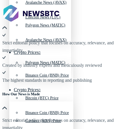
Avalanche News (AVAX)
Litecoin News (LTC)
Polygon News (MATIC)
Avalanche News (AVAX)
Strict editorial policy that focuses on accuracy, relevance, and
impartiality
Crypto Prices
Polygon News (MATIC)
Created by industry experts and meticulously reviewed
Binance Coin (BNB) Price
The highest standards in reporting and publishing
Crypto Prices
How Our News is Made
Bitcoin (BTC) Price
Binance Coin (BNB) Price
Strict editorial policy that focuses on accuracy, relevance, and
Cardano (ADA) Price
impartiality