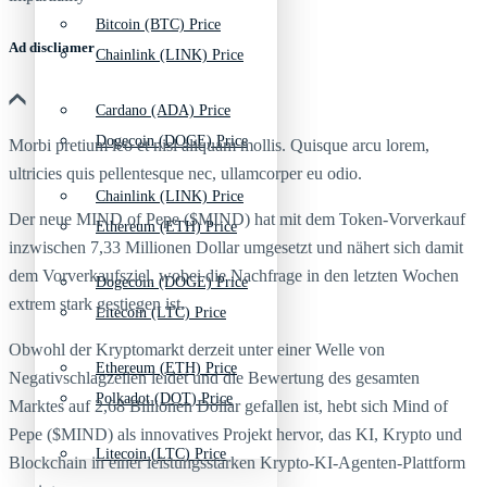
Bitcoin (BTC) Price
Ad discliamer
Chainlink (LINK) Price
Cardano (ADA) Price
Dogecoin (DOGE) Price
Morbi pretium leo et nisl aliquam mollis. Quisque arcu lorem,
ultricies quis pellentesque nec, ullamcorper eu odio.
Chainlink (LINK) Price
Der neue MIND of Pepe ($MIND) hat mit dem Token-Vorverkauf
Ethereum (ETH) Price
inzwischen 7,33 Millionen Dollar umgesetzt und nähert sich damit
dem Vorverkaufsziel, wobei die Nachfrage in den letzten Wochen
Dogecoin (DOGE) Price
extrem stark gestiegen ist.
Litecoin (LTC) Price
Obwohl der Kryptomarkt derzeit unter einer Welle von
Ethereum (ETH) Price
Negativschlagzeilen leidet und die Bewertung des gesamten
Polkadot (DOT) Price
Marktes auf 2,68 Billionen Dollar gefallen ist, hebt sich Mind of
Pepe ($MIND) als innovatives Projekt hervor, das KI, Krypto und
Litecoin (LTC) Price
Blockchain in einer leistungsstarken Krypto-KI-Agenten-Plattform