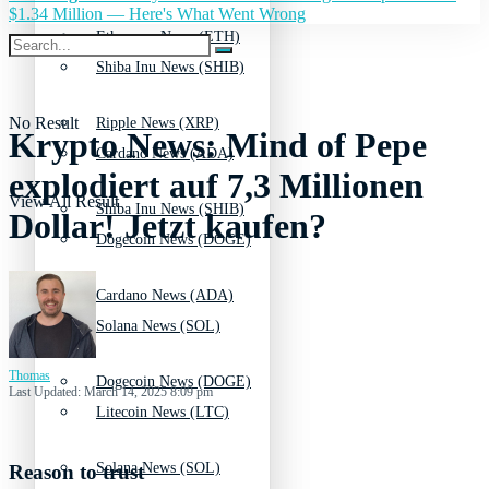
$1.34 Million — Here's What Went Wrong
Ethereum News (ETH)
Shiba Inu News (SHIB)
No Result
Ripple News (XRP)
Krypto News: Mind of Pepe
Cardano News (ADA)
explodiert auf 7,3 Millionen
View All Result
Shiba Inu News (SHIB)
Dollar! Jetzt kaufen?
Dogecoin News (DOGE)
Cardano News (ADA)
Solana News (SOL)
Thomas
Dogecoin News (DOGE)
Last Updated: March 14, 2025 8:09 pm
Litecoin News (LTC)
Solana News (SOL)
Reason to trust