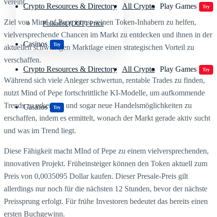
vereint.
Crypto Resources & Directory
All Crypto
Play Games
Try
Ziel von Mind of Pepe ist es, seinen Token-Inhabern zu helfen,
Polkadot (DOT) Price
vielversprechende Chancen im Markt zu entdecken und ihnen in der
Casinos
Try
aktuellen schwierigen Marktlage einen strategischen Vorteil zu
verschaffen.
Crypto Resources & Directory
All Crypto
Play Games
Try
Während sich viele Anleger schwertun, rentable Trades zu finden,
nutzt Mind of Pepe fortschrittliche KI-Modelle, um aufkommende
Trends zu erkennen und sogar neue Handelsmöglichkeiten zu
Casinos
Try
erschaffen, indem es ermittelt, wonach der Markt gerade aktiv sucht
und was im Trend liegt.
Diese Fähigkeit macht MInd of Pepe zu einem vielversprechenden,
innovativen Projekt. Früheinsteiger können den Token aktuell zum
Preis von 0,0035095 Dollar kaufen. Dieser Presale-Preis gilt
allerdings nur noch für die nächsten 12 Stunden, bevor der nächste
Preissprung erfolgt. Für frühe Investoren bedeutet das bereits einen
ersten Buchgewinn.