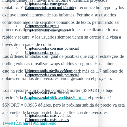
independiente las nuevas memecoins e identifica proyectos
Criptomonedas emergentes
rentables. Y eso no es todo; el bot también reconoce honeypots y los
Criptomonedas con más futuro
excluye inmediatamente de sus informes. Permite a sus usuarios
controlarlo mediante sencillos comandos de texto, permitiendo así
Criptomonedas gratis
numerosos tipos de trading. Las operaciones se realizan de forma
Criptomonedas emergentes
rápida y segura, y los usuarios siempre tienen su cartera a la vista a
través de un panel de control.
Criptomonedas con más potencial
Criptomonedas gratis
Las órdenes limitadas son igual de posibles que copiar estrategias de
trading exitosas o realizar swaps rápidos y seguros. Hasta ahora,
esto ha sido bien recibido por la comunidad; más de 1,7 millones de
Criptomonedas de Elon Musk
Criptomonedas con más potencial
dólares en fondos de inversores han ingresado en el proyecto.
Los inversores aún pueden comprar Snorter ($SNORT) a bajo
Criptomonedas más baratas
precio en la
preventa en el sitio web de Snorter
, el precio de 1
Criptomonedas de Elon Musk
$SNORT = 0,0985 dólares, pero la próxima subida de precio ya está
a la vuelta de la esquina debido a la afluencia de inversores.
Criptomonedas más volátiles
Criptomonedas más baratas
Tweet
123
Share
196
Share
Send