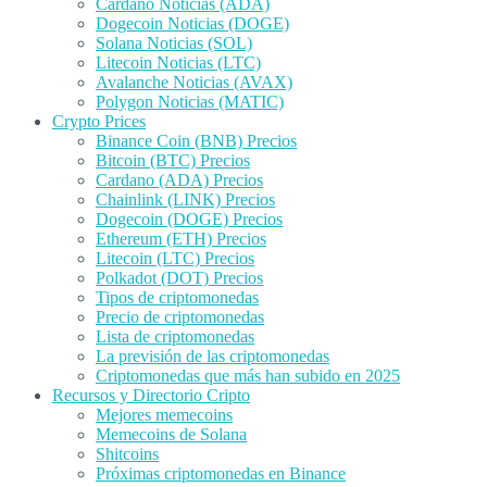
Cardano Noticias (ADA)
Dogecoin Noticias (DOGE)
Solana Noticias (SOL)
Litecoin Noticias (LTC)
Avalanche Noticias (AVAX)
Polygon Noticias (MATIC)
Crypto Prices
Binance Coin (BNB) Precios
Bitcoin (BTC) Precios
Cardano (ADA) Precios
Chainlink (LINK) Precios
Dogecoin (DOGE) Precios
Ethereum (ETH) Precios
Litecoin (LTC) Precios
Polkadot (DOT) Precios
Tipos de criptomonedas
Precio de criptomonedas
Lista de criptomonedas
La previsión de las criptomonedas
Criptomonedas que más han subido en 2025
Recursos y Directorio Cripto
Mejores memecoins
Memecoins de Solana
Shitcoins
Próximas criptomonedas en Binance