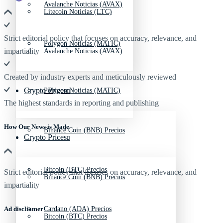
Avalanche Noticias (AVAX)
Litecoin Noticias (LTC)
Strict editorial policy that focuses on accuracy, relevance, and
Polygon Noticias (MATIC)
impartiality
Avalanche Noticias (AVAX)
Created by industry experts and meticulously reviewed
Crypto Prices
Polygon Noticias (MATIC)
The highest standards in reporting and publishing
How Our News is Made
Binance Coin (BNB) Precios
Crypto Prices
Bitcoin (BTC) Precios
Strict editorial policy that focuses on accuracy, relevance, and
Binance Coin (BNB) Precios
impartiality
Ad discliamer
Cardano (ADA) Precios
Bitcoin (BTC) Precios