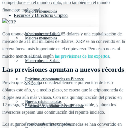
competidores en el mundo cripto, sino también en el mundo
financiero tradicional.
Mejores memecoins
Recursos y Directorio Cripto
Con un nuevo valor récord de 3,65 dólares y una capitalización de
Memecoins de Solana
Mejores memecoins
mercado de 211 mil millones de dólares, XRP se ha convertido en la
tercera fuerza más importante en el criptoverso. Pero esto no es ni
mucho menos el final, según
las previsiones de los expertos
.
Shitcoins
Memecoins de Solana
Las previsiones apuntan a nuevos récords
Próximas criptomonedas en Binance
Prevén que XRP suba considerablemente por encima de los 5
Shitcoins
dólares este año, y a medio plazo, se espera que la criptomoneda de
Ripple sea aún más valiosa. Con una quintuplicación del precio en
Nuevas criptomonedas
12 meses, XRP ya ha demostrado lo que es posible, y ahora los
Próximas criptomonedas en Binance
inversores esperan una continuación del repunte iniciado.
Los augurios son buenos. Las criptomonedas se han convertido en
Proyectos de criptomonedas