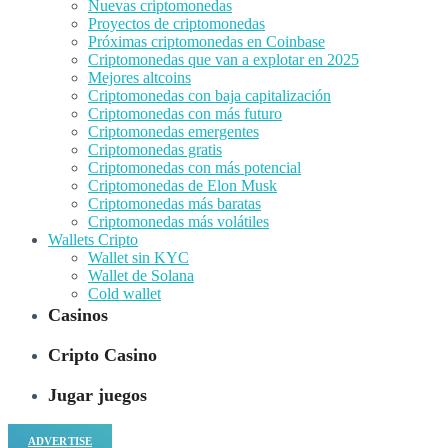
Nuevas criptomonedas
Proyectos de criptomonedas
Próximas criptomonedas en Coinbase
Criptomonedas que van a explotar en 2025
Mejores altcoins
Criptomonedas con baja capitalización
Criptomonedas con más futuro
Criptomonedas emergentes
Criptomonedas gratis
Criptomonedas con más potencial
Criptomonedas de Elon Musk
Criptomonedas más baratas
Criptomonedas más volátiles
Wallets Cripto
Wallet sin KYC
Wallet de Solana
Cold wallet
Casinos
Cripto Casino
Jugar juegos
ADVERTISE