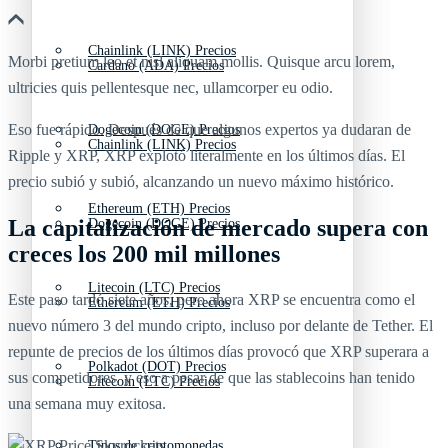
Chainlink (LINK) Precios
Morbi pretium leo et nisl aliquam mollis. Quisque arcu lorem,
Cardano (ADA) Precios
ultricies quis pellentesque nec, ullamcorper eu odio.
Eso fue rápido. Después de que algunos expertos ya dudaran de
Dogecoin (DOGE) Precios
Chainlink (LINK) Precios
Ripple y XRP, XRP explotó literalmente en los últimos días. El
precio subió y subió, alcanzando un nuevo máximo histórico.
Ethereum (ETH) Precios
La capitalización de mercado supera con
Dogecoin (DOGE) Precios
creces los 200 mil millones
Litecoin (LTC) Precios
Este paso tardó siete años, pero ahora XRP se encuentra como el
Ethereum (ETH) Precios
nuevo número 3 del mundo cripto, incluso por delante de Tether. El
repunte de precios de los últimos días provocó que XRP superara a
Polkadot (DOT) Precios
sus competidores, y eso a pesar de que las stablecoins han tenido
Litecoin (LTC) Precios
una semana muy exitosa.
Tipos de criptomonedas