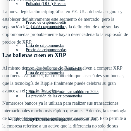
Polkadot (DOT) Precios
La nueva legislación criptográfica en EE. UU. debería asegurar y
establecer definitivamente este segmento de mercado, pero la
Precio de criptomonedas
separación legal de la supervisión y la definición de qué son las
Tipos de criptomonedas
criptomonedas probablemente hayan desencadenado la explosión de
precios de XRP.
Lista de criptomonedas
Precio de criptomonedas
Las ballenas creen en XRP
Al mismo tiempo, las ballenas de Ripple vuelven a comprar XRP
La previsión de las criptomonedas
Lista de criptomonedas
con fuerza. Al parecer, han reconocido que las señales son buenas,
que la tecnología de Ripple finalmente puede celebrar su gran
avance en el mundo financiero.
Criptomonedas que más han subido en 2025
La previsión de las criptomonedas
Numerosos bancos ya la utilizan para realizar sus transacciones
internacionales mucho más rápido que antes. Además, la tecnología
de Ripple ofrece menores costos y mayor seguridad. Esto permite a
Recursos y Directorio Cripto
Criptomonedas que más han subido en 2025
la empresa referirse a un activo que la diferencia no solo de sus