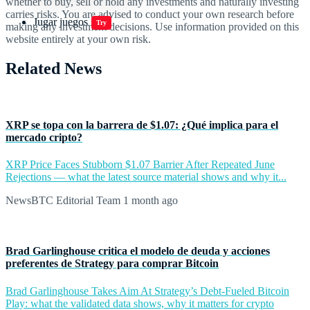
whether to buy, sell or hold any investments and naturally investing
carries risks. You are advised to conduct your own research before
Jugar juegos
Try
making any investment decisions. Use information provided on this
website entirely at your own risk.
Related News
XRP se topa con la barrera de $1.07: ¿Qué implica para el
mercado cripto?
XRP Price Faces Stubborn $1.07 Barrier After Repeated June
Rejections — what the latest source material shows and why it...
NewsBTC Editorial Team
1 month ago
Brad Garlinghouse critica el modelo de deuda y acciones
preferentes de Strategy para comprar Bitcoin
Brad Garlinghouse Takes Aim At Strategy’s Debt-Fueled Bitcoin
Play: what the validated data shows, why it matters for crypto