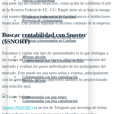
Nuevas criptomonedas
una parte fija del mundo financiero, como acaba de confirmar el jefe
de la Reserva Federal de EE. UU. Ripple tiene un as bajo la manga
con una tecnología que cada vez utilizan más bancos e instituciones
Próximas criptomonedas en Coinbase
Proyectos de criptomonedas
financieras. Esto podría impulsar el ascenso continuo de la empresa.
Buscar rentabilidad con Snorter
Criptomonedas que van a explotar en 2025
($SNORT)
Próximas criptomonedas en Coinbase
Encontrar y vigilar este tipo de oportunidades es lo que distingue a
Mejores altcoins
los traders de criptomonedas exitosos. Observan la evolución del
Criptomonedas que van a explotar en 2025
mercado y evalúan los pasos individuales de los participantes del
mercado. Esto puede ser una tarea ardua y extensa, principalmente
Criptomonedas con baja capitalización
con las memecoins, pero el criptoverso también ha proporcionado
Mejores altcoins
una solución aquí.
Criptomonedas con más futuro
Criptomonedas con baja capitalización
Snorter ($SNORT)
es un bot de Telegram que investiga de forma