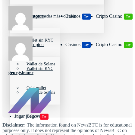
Wallets Cripto
Casinos
Cripto Casino
Criptomonedas más volátiles
Try
Try
Wallet sin KYC
Wallets Cripto
Casinos
Cripto Casino
Try
Try
Wallet de Solana
Wallet sin KYC
georgsteiner
Cold wallet
Wallet de Solana
Jugar juegos
Cold wallet
Try
Disclaimer:
The information found on NewsBTC is for educational
purposes only. It does not represent the opinions of NewsBTC on