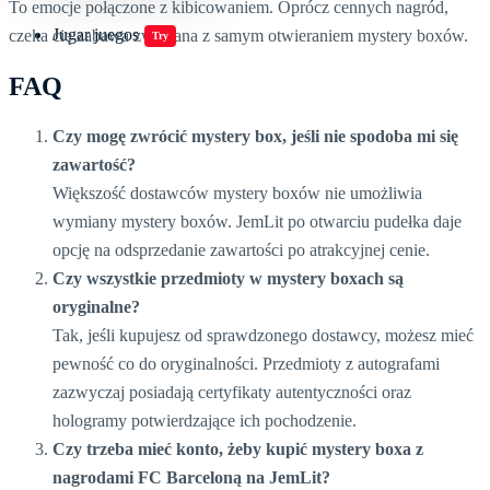
To emocje połączone z kibicowaniem. Oprócz cennych nagród,
Jugar juegos
czeka cię zabawa związana z samym otwieraniem mystery boxów.
Try
FAQ
Czy mogę zwrócić mystery box, jeśli nie spodoba mi się
zawartość?
Większość dostawców mystery boxów nie umożliwia
wymiany mystery boxów. JemLit po otwarciu pudełka daje
opcję na odsprzedanie zawartości po atrakcyjnej cenie.
Czy wszystkie przedmioty w mystery boxach są
oryginalne?
Tak, jeśli kupujesz od sprawdzonego dostawcy, możesz mieć
pewność co do oryginalności. Przedmioty z autografami
zazwyczaj posiadają certyfikaty autentyczności oraz
hologramy potwierdzające ich pochodzenie.
Czy trzeba mieć konto, żeby kupić mystery boxa z
nagrodami FC Barceloną na JemLit?