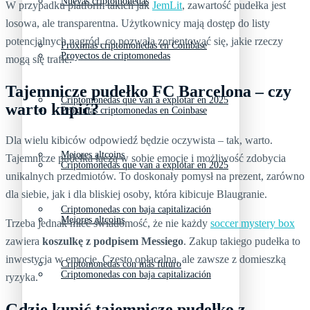
Nuevas criptomonedas
W przypadku platform takich jak
JemLit
, zawartość pudełka jest
losowa, ale transparentna. Użytkownicy mają dostęp do listy
potencjalnych nagród, co pozwala zorientować się, jakie rzeczy
Próximas criptomonedas en Coinbase
Proyectos de criptomonedas
mogą się trafić.
Tajemnicze pudełko FC Barcelona – czy
Criptomonedas que van a explotar en 2025
warto kupić?
Próximas criptomonedas en Coinbase
Dla wielu kibiców odpowiedź będzie oczywista – tak, warto.
Mejores altcoins
Tajemnicze pudełka łączą w sobie emocje i możliwość zdobycia
Criptomonedas que van a explotar en 2025
unikalnych przedmiotów. To doskonały pomysł na prezent, zarówno
dla siebie, jak i dla bliskiej osoby, która kibicuje Blaugranie.
Criptomonedas con baja capitalización
Mejores altcoins
Trzeba jednak mieć świadomość, że nie każdy
soccer mystery box
zawiera
koszulkę z podpisem Messiego
. Zakup takiego pudełka to
inwestycja w emocje. Często opłacalna, ale zawsze z domieszką
Criptomonedas con más futuro
Criptomonedas con baja capitalización
ryzyka.
Gdzie kupić tajemnicze pudełko z