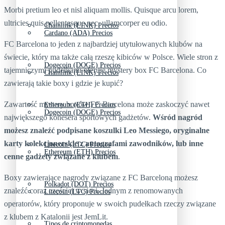
Morbi pretium leo et nisl aliquam mollis. Quisque arcu lorem,
ultricies quis pellentesque nec, ullamcorper eu odio.
Chainlink (LINK) Precios
Cardano (ADA) Precios
FC Barcelona to jeden z najbardziej utytułowanych klubów na
świecie, który ma także całą rzeszę kibiców w Polsce. Wiele stron z
Dogecoin (DOGE) Precios
tajemniczymi pudełkami oferuje mystery box FC Barcelona. Co
Chainlink (LINK) Precios
zawierają takie boxy i gdzie je kupić?
Zawartość mystery boxów FC Barcelona może zaskoczyć nawet
Ethereum (ETH) Precios
Dogecoin (DOGE) Precios
największego konesera sportowych gadżetów.
Wśród nagród
możesz znaleźć podpisane koszulki Leo Messiego, oryginalne
karty kolekcjonerskie z autografami zawodników, lub inne
Litecoin (LTC) Precios
Ethereum (ETH) Precios
cenne gadżety związane z klubem
.
Boxy zawierające nagrody związane z FC Barceloną możesz
Polkadot (DOT) Precios
znaleźć coraz częściej w sieci. Jednym z renomowanych
Litecoin (LTC) Precios
operatorów, który proponuje w swoich pudełkach rzeczy związane
z klubem z Katalonii jest JemLit.
Tipos de criptomonedas