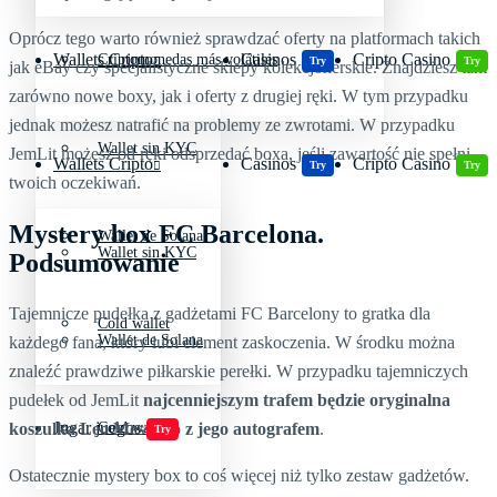
Oprócz tego warto również sprawdzać oferty na platformach takich
Wallets Cripto
Casinos
Cripto Casino
Criptomonedas más volátiles
Try
Try
jak eBay czy specjalistyczne sklepy kolekcjonerskie. Znajdziesz tam
zarówno nowe boxy, jak i oferty z drugiej ręki. W tym przypadku
jednak możesz natrafić na problemy ze zwrotami. W przypadku
Wallet sin KYC
JemLit możesz od ręki odsprzedać boxa, jeśli zawartość nie spełni
Wallets Cripto
Casinos
Cripto Casino
Try
Try
twoich oczekiwań.
Mystery box FC Barcelona.
Wallet de Solana
Wallet sin KYC
Podsumowanie
Tajemnicze pudełka z gadżetami FC Barcelony to gratka dla
Cold wallet
Wallet de Solana
każdego fana, który lubi element zaskoczenia. W środku można
znaleźć prawdziwe piłkarskie perełki. W przypadku tajemniczych
pudełek od JemLit
najcenniejszym trafem będzie oryginalna
Jugar juegos
Cold wallet
koszulka Leo Messiego z jego autografem
.
Try
Ostatecznie mystery box to coś więcej niż tylko zestaw gadżetów.