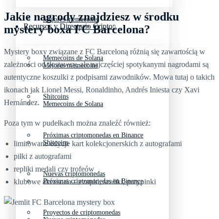
Jakie nagrody znajdziesz w środku
Mejores memecoins
Recursos y Directorio Cripto
mystery boxa FC Barcelona?
Mystery boxy związane z FC Barceloną różnią się zawartością w
Memecoins de Solana
zależności od dostawcy, ale najczęściej spotykanymi nagrodami są
Mejores memecoins
autentyczne koszulki z podpisami zawodników. Mowa tutaj o takich
ikonach jak Lionel Messi, Ronaldinho, Andrés Iniesta czy Xavi
Shitcoins
Hernández.
Memecoins de Solana
Poza tym w pudełkach można znaleźć również:
Próximas criptomonedas en Binance
Shitcoins
limitowane edycje kart kolekcjonerskich z autografami
piłki z autografami
repliki medali czy trofeów
Nuevas criptomonedas
klubowe akcesoria – czapki, szaliki, przypinki
Próximas criptomonedas en Binance
Proyectos de criptomonedas