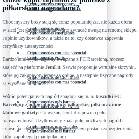
Criptomonedas emergentes
piłkarskimi nagrodami?
Criptomonedas con más futuro
Choć mystery boxy stają się coraz popularniejsze, nie każda oferta
Criptomonedas gratis
w sieci jest godna zaufania. Warto zwracać uwagę na renomę sklepu
Criptomonedas emergentes
i opinie użytkowników, a także na to, czy dostawca zapewnia
certyfikaty autentyczności.
Criptomonedas con más potencial
Criptomonedas gratis
Bardzo atrakcyjne nagrody związane z FC Barceloną, możesz
znaleźć na platformie
JemLit
. Serwis proponuje wirtualne skrzynki,
które po zakupie otwierane są online, a następnie fizyczne nagrody
Criptomonedas de Elon Musk
Criptomonedas con más potencial
są wysyłane do gracza.
Wśród potencjalnych nagród znajdują się m.in.
koszulki FC
Criptomonedas más baratas
Barcelony z autografami, buty piłkarskie, piłki oraz inne
Criptomonedas de Elon Musk
klubowe gadżety
. Co ważne, JemLit zapewnia pełną
transparentność. Użytkownicy znają pulę możliwych nagród i
Criptomonedas más volátiles
szanse na ich trafienie. Dodatkowo system posiada zabezpieczenia,
Criptomonedas más baratas
które zapobiegają manipulacjom.