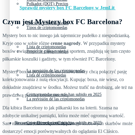
Polkadot (DOT) Precios
Sprawdź mystery box FC Barcelony w JemLit
Czym jest Mystery box FC Barcelona?
Precio de criptomonedas
Tipos de criptomonedas
Mystery box to nic innego jak tajemnicze pudełko z niespodzianką.
Kryje ono w sobie różne
cenne nagrody
. W przypadku mystery
Lista de criptomonedas
boxów związanych z piłką nożną i sportem, znajdują się tam często
Precio de criptomonedas
piłkarskie koszulki i gadżety, w tym również FC Barcelony.
La previsión de las criptomonedas
Mystery box to propozycja dla fanów, którzy chcą połączyć pasję
Lista de criptomonedas
kolekcjonowania z nutą ekscytacji. Kupując boxa, nie wiesz, co
dokładnie znajdziesz w środku. Możesz trafić na drobiazg, ale też na
Criptomonedas que más han subido en 2025
prawdziwą perełkę kolekcjonerską.
La previsión de las criptomonedas
Dla kibica Barcelony to jak piłkarski los na loterii. Szansa na
zdobycie unikalnej pamiątki, która może mieć ogromną wartość.
Recursos y Directorio Cripto
Criptomonedas que más han subido en 2025
Sam moment otwierania pudełka pełnego klubowych skarbów może
dostarczyć emocji porównywalnych do oglądania El Clásico.