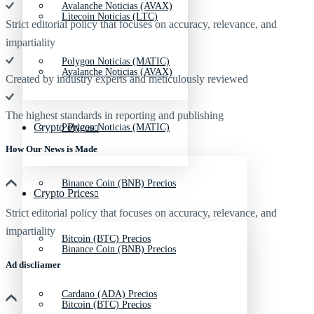
Avalanche Noticias (AVAX)
Litecoin Noticias (LTC)
Strict editorial policy that focuses on accuracy, relevance, and
impartiality
Polygon Noticias (MATIC)
Avalanche Noticias (AVAX)
Created by industry experts and meticulously reviewed
The highest standards in reporting and publishing
Crypto Prices
Polygon Noticias (MATIC)
How Our News is Made
Binance Coin (BNB) Precios
Crypto Prices
Strict editorial policy that focuses on accuracy, relevance, and
impartiality
Bitcoin (BTC) Precios
Binance Coin (BNB) Precios
Ad discliamer
Cardano (ADA) Precios
Bitcoin (BTC) Precios