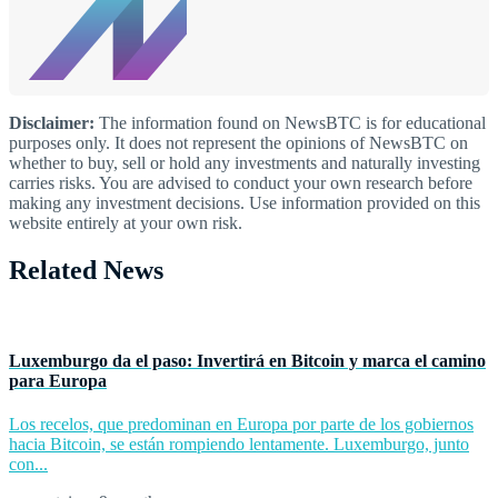
Disclaimer:
The information found on NewsBTC is for educational
purposes only. It does not represent the opinions of NewsBTC on
whether to buy, sell or hold any investments and naturally investing
carries risks. You are advised to conduct your own research before
making any investment decisions. Use information provided on this
website entirely at your own risk.
Related News
Luxemburgo da el paso: Invertirá en Bitcoin y marca el camino
para Europa
Los recelos, que predominan en Europa por parte de los gobiernos
hacia Bitcoin, se están rompiendo lentamente. Luxemburgo, junto
con...