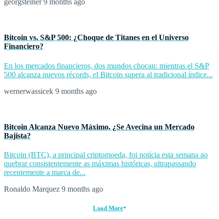
georgsteiner
9 months ago
Bitcoin vs. S&P 500: ¿Choque de Titanes en el Universo
Financiero?
En los mercados financieros, dos mundos chocan: mientras el S&P
500 alcanza nuevos récords, el Bitcoin supera al tradicional índice...
wernerwassicek
9 months ago
Bitcoin Alcanza Nuevo Máximo, ¿Se Avecina un Mercado
Bajista?
Bitcoin (BTC), a principal criptomoeda, foi notícia esta semana ao
quebrar consistentemente as máximas históricas, ultrapassando
recentemente a marca de...
Ronaldo Marquez
9 months ago
Load More