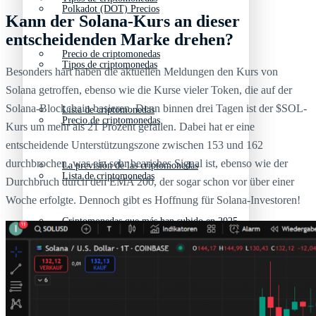
Polkadot (DOT) Precios
Kann der Solana-Kurs an dieser
entscheidenden Marke drehen?
Precio de criptomonedas
Tipos de criptomonedas
Besonders hart haben die aktuellen Meldungen den Kurs von
Solana getroffen, ebenso wie die Kurse vieler Token, die auf der
Solana-Blockchain basieren. Denn binnen drei Tagen ist der $SOL-
Lista de criptomonedas
Precio de criptomonedas
Kurs um mehr als 21 Prozent gefallen. Dabei hat er eine
entscheidende Unterstützungszone zwischen 153 und 162
durchbrochen, was ein sehr bearishes Signal ist, ebenso wie der
La previsión de las criptomonedas
Lista de criptomonedas
Durchbruch durch den EMA 200, der sogar schon vor über einer
Woche erfolgte. Dennoch gibt es Hoffnung für Solana-Investoren!
Criptomonedas que más han subido en 2025
La previsión de las criptomonedas
Recursos y Directorio Cripto
Criptomonedas que más han subido en 2025