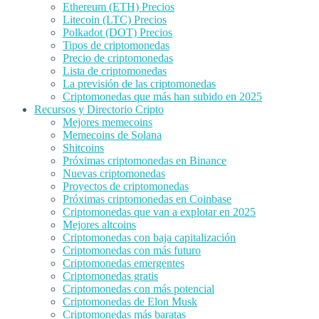
Ethereum (ETH) Precios
Litecoin (LTC) Precios
Polkadot (DOT) Precios
Tipos de criptomonedas
Precio de criptomonedas
Lista de criptomonedas
La previsión de las criptomonedas
Criptomonedas que más han subido en 2025
Recursos y Directorio Cripto
Mejores memecoins
Memecoins de Solana
Shitcoins
Próximas criptomonedas en Binance
Nuevas criptomonedas
Proyectos de criptomonedas
Próximas criptomonedas en Coinbase
Criptomonedas que van a explotar en 2025
Mejores altcoins
Criptomonedas con baja capitalización
Criptomonedas con más futuro
Criptomonedas emergentes
Criptomonedas gratis
Criptomonedas con más potencial
Criptomonedas de Elon Musk
Criptomonedas más baratas