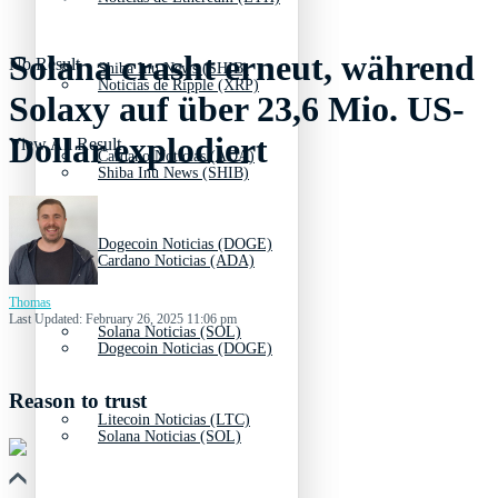
Solana crasht erneut, während
No Result
Shiba Inu News (SHIB)
Noticias de Ripple (XRP)
Solaxy auf über 23,6 Mio. US-
Dollar explodiert
View All Result
Cardano Noticias (ADA)
Shiba Inu News (SHIB)
Dogecoin Noticias (DOGE)
Cardano Noticias (ADA)
Thomas
Last Updated: February 26, 2025 11:06 pm
Solana Noticias (SOL)
Dogecoin Noticias (DOGE)
Reason to trust
Litecoin Noticias (LTC)
Solana Noticias (SOL)