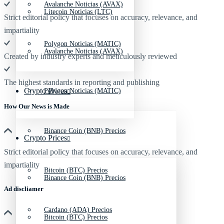
Avalanche Noticias (AVAX)
Litecoin Noticias (LTC)
Strict editorial policy that focuses on accuracy, relevance, and
impartiality
Polygon Noticias (MATIC)
Avalanche Noticias (AVAX)
Created by industry experts and meticulously reviewed
The highest standards in reporting and publishing
Crypto Prices
Polygon Noticias (MATIC)
How Our News is Made
Binance Coin (BNB) Precios
Crypto Prices
Strict editorial policy that focuses on accuracy, relevance, and
impartiality
Bitcoin (BTC) Precios
Binance Coin (BNB) Precios
Ad discliamer
Cardano (ADA) Precios
Bitcoin (BTC) Precios