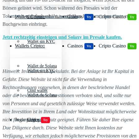
Börsen gelistet wird. Schon während des Presales wird der
Tokenpreis mehrfach erhöht, was frühen Käufern schon einen ersten
Wallets Cripto
Casinos
Cripto Casino
Criptomonedas más volátiles
Try
Try
Buchgewinn einbringt.
Jetzt rechtzeitig einsteigen und Solaxy im Presale kaufen.
Wallet sin KYC
Wallets Cripto
Casinos
Cripto Casino
Try
Try
Wallet de Solana
Wallet sin KYC
Hinweis: Investieren ist spekulativ. Bei der Anlage ist Ihr Kapital in
Gefahr. Diese Website ist nicht für die Verwendung in
Rechtsordnungen vorgesehen, in denen der beschriebene Handel
Cold wallet
oder die beschriebenen Investitionen verboten sind, und sollte nur
Wallet de Solana
von Personen und auf gesetzlich zulässige Weise verwendet werden.
Ihre Investition ist in Ihrem Land oder Wohnsitzstaat möglicherweise
nicht für den Anlegerschutz geeignet. Führen Sie daher Ihre eigene
Jugar juegos
Cold wallet
Try
Due Diligence durch. Diese Website steht Ihnen kostenlos zur
Verfügung, wir erhalten jedoch möglicherweise Provisionen von den