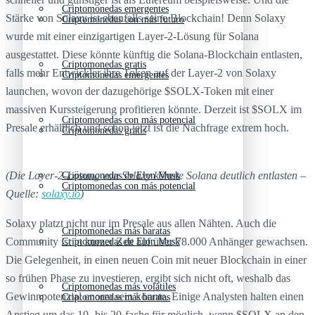
Criptomonedas emergentes
Stärke von Solaxy ist ebenfalls seine Blockchain! Denn Solaxy
Criptomonedas con más futuro
wurde mit einer einzigartigen Layer-2-Lösung für Solana
ausgestattet. Diese könnte künftig die Solana-Blockchain entlasten,
Criptomonedas gratis
falls mehr Entwickler ihre Token auf der Layer-2 von Solaxy
Criptomonedas emergentes
launchen, wovon der dazugehörige $SOLX-Token mit einer
massiven Kurssteigerung profitieren könnte. Derzeit ist $SOLX im
Criptomonedas con más potencial
Presale erhältlich und schon jetzt ist die Nachfrage extrem hoch.
Criptomonedas gratis
(Die Layer-2-Lösung von Solaxy könnte Solana deutlich entlasten –
Criptomonedas de Elon Musk
Criptomonedas con más potencial
Quelle:
solaxy.io
)
Solaxy platzt nicht nur im Presale aus allen Nähten. Auch die
Criptomonedas más baratas
Community ist in kurzer Zeit auf über 78.000 Anhänger gewachsen.
Criptomonedas de Elon Musk
Die Gelegenheit, in einen neuen Coin mit neuer Blockchain in einer
so frühen Phase zu investieren, ergibt sich nicht oft, weshalb das
Criptomonedas más volátiles
Gewinnpotenzial enorm sein könnte. Einige Analysten halten einen
Criptomonedas más baratas
Anstieg um das 10- bis 20-fache für möglich, wenn $SOLX an den