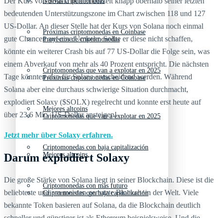
Der Kurs von Solana notiert derzeit knapp oberhalb seiner letzten
Nuevas criptomonedas
bedeutenden Unterstützungszone im Chart zwischen 118 und 127
US-Dollar. An dieser Stelle hat der Kurs von Solana noch einmal
Próximas criptomonedas en Coinbase
gute Chancen auf eine Umkehr. Sollte er diese nicht schaffen,
Proyectos de criptomonedas
könnte ein weiterer Crash bis auf 77 US-Dollar die Folge sein, was
einem Abverkauf von mehr als 40 Prozent entspricht. Die nächsten
Criptomonedas que van a explotar en 2025
Tage könnten also für Solana entscheidend werden. Während
Próximas criptomonedas en Coinbase
Solana aber eine durchaus schwierige Situation durchmacht,
explodiert Solaxy ($SOLX) regelrecht und konnte erst heute auf
Mejores altcoins
über 23,6 Mio. US-Dollar ansteigen!
Criptomonedas que van a explotar en 2025
Jetzt mehr über Solaxy erfahren.
Criptomonedas con baja capitalización
Mejores altcoins
Darum explodiert Solaxy
Die große Stärke von Solana liegt in seiner Blockchain. Diese ist die
Criptomonedas con más futuro
beliebteste und am meisten genutzte Blockchain der Welt. Viele
Criptomonedas con baja capitalización
bekannte Token basieren auf Solana, da die Blockchain deutlich
schneller und günstiger ist als Ethereum beispielsweise. Und die