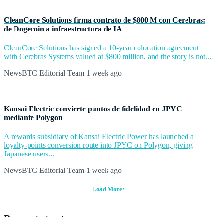
CleanCore Solutions firma contrato de $800 M con Cerebras:
de Dogecoin a infraestructura de IA
CleanCore Solutions has signed a 10-year colocation agreement
with Cerebras Systems valued at $800 million, and the story is not...
NewsBTC Editorial Team
1 week ago
Kansai Electric convierte puntos de fidelidad en JPYC
mediante Polygon
A rewards subsidiary of Kansai Electric Power has launched a
loyalty-points conversion route into JPYC on Polygon, giving
Japanese users...
NewsBTC Editorial Team
1 week ago
Load More