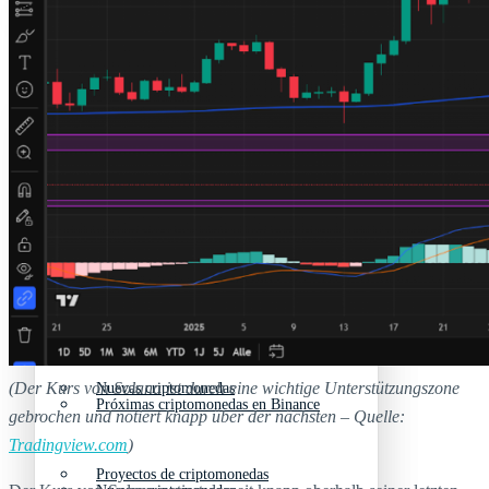
Mejores memecoins
Recursos y Directorio Cripto
Memecoins de Solana
Mejores memecoins
Shitcoins
Memecoins de Solana
Próximas criptomonedas en Binance
Shitcoins
(Der Kurs von Solana ist durch eine wichtige Unterstützungszone
Nuevas criptomonedas
Próximas criptomonedas en Binance
gebrochen und notiert knapp über der nächsten – Quelle:
Tradingview.com
)
Proyectos de criptomonedas