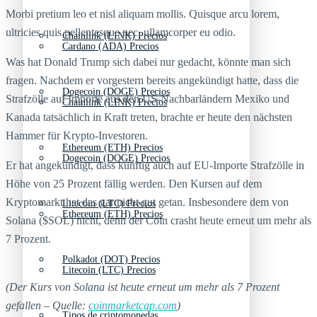
Morbi pretium leo et nisl aliquam mollis. Quisque arcu lorem,
ultricies quis pellentesque nec, ullamcorper eu odio.
Chainlink (LINK) Precios
Cardano (ADA) Precios
Was hat Donald Trump sich dabei nur gedacht, könnte man sich
fragen. Nachdem er vorgestern bereits angekündigt hatte, dass die
Dogecoin (DOGE) Precios
Strafzölle auf Importe aus den US-Nachbarländern Mexiko und
Chainlink (LINK) Precios
Kanada tatsächlich in Kraft treten, brachte er heute den nächsten
Hammer für Krypto-Investoren.
Ethereum (ETH) Precios
Dogecoin (DOGE) Precios
Er hat angekündigt, dass künftig auch auf EU-Importe Strafzölle in
Höhe von 25 Prozent fällig werden. Den Kursen auf dem
Kryptomarkt hat das gar nicht gut getan. Insbesondere dem von
Litecoin (LTC) Precios
Ethereum (ETH) Precios
Solana ($SOL) nicht, denn der Coin crasht heute erneut um mehr als
7 Prozent.
Polkadot (DOT) Precios
Litecoin (LTC) Precios
(Der Kurs von Solana ist heute erneut um mehr als 7 Prozent
gefallen – Quelle:
coinmarketcap.com
)
Tipos de criptomonedas