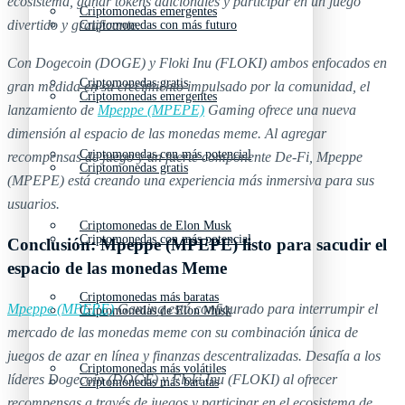
ecosistema, ganar tokens adicionales y participar en un juego
Criptomonedas emergentes
divertido y gratificante.
Criptomonedas con más futuro
Con Dogecoin (DOGE) y Floki Inu (FLOKI) ambos enfocados en
Criptomonedas gratis
gran medida en su crecimiento impulsado por la comunidad, el
Criptomonedas emergentes
lanzamiento de
Mpeppe (MPEPE)
Gaming ofrece una nueva
dimensión al espacio de las monedas meme. Al agregar
Criptomonedas con más potencial
recompensas de juego y un fuerte componente De-Fi, Mpeppe
Criptomonedas gratis
(MPEPE) está creando una experiencia más inmersiva para sus
usuarios.
Criptomonedas de Elon Musk
Criptomonedas con más potencial
Conclusión: Mpeppe (MPEPE) listo para sacudir el
espacio de las monedas Meme
Criptomonedas más baratas
Mpeppe (MPEPE)
Gaming está configurado para interrumpir el
Criptomonedas de Elon Musk
mercado de las monedas meme con su combinación única de
juegos de azar en línea y finanzas descentralizadas. Desafía a los
Criptomonedas más volátiles
líderes Dogecoin (DOGE) y Floki Inu (FLOKI) al ofrecer
Criptomonedas más baratas
recompensas a través de juegos y participar en el ecosistema de