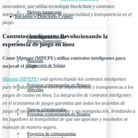
innovadora, que utiliza tecnología blockchain y contratos
Mejores memecoins
inteligentes para garantizar la imparcialidad y transparencia en el
Recursos y Directorio Cripto
juego.
Contratos inteligentes: Revolucionando la
Memecoins de Solana
Mejores memecoins
experiencia de juego en línea
Cómo Mpeppe (MPEPE) utiliza contratos inteligentes para
Shitcoins
Memecoins de Solana
mejorar el juego
Mpeppe (MPEPE)
está aprovechando los contratos inteligentes
Próximas criptomonedas en Binance
para brindar un nuevo nivel de imparcialidad y transparencia a los
Shitcoins
juegos de casino en línea. La integración de contratos inteligentes
en el ecosistema de juegos garantiza que todos los acuerdos de
Nuevas criptomonedas
juego se ejecuten automáticamente y sin manipulación, brindando a
Próximas criptomonedas en Binance
los jugadores la tranquilidad de que sus apuestas y resultados se
manejan de manera segura.
Proyectos de criptomonedas