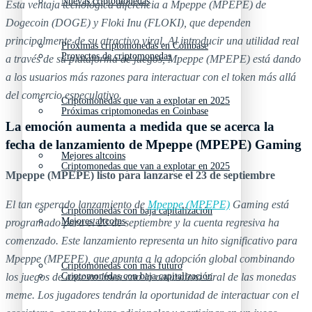
Nuevas criptomonedas
Esta ventaja tecnológica diferencia a Mpeppe (MPEPE) de
Dogecoin (DOGE) y Floki Inu (FLOKI), que dependen
principalmente de su atractivo viral. Al introducir una utilidad real
Próximas criptomonedas en Coinbase
Proyectos de criptomonedas
a través de su plataforma de juegos, Mpeppe (MPEPE) está dando
a los usuarios más razones para interactuar con el token más allá
del comercio especulativo.
Criptomonedas que van a explotar en 2025
Próximas criptomonedas en Coinbase
La emoción aumenta a medida que se acerca la
fecha de lanzamiento de Mpeppe (MPEPE) Gaming
Mejores altcoins
Criptomonedas que van a explotar en 2025
Mpeppe (MPEPE) listo para lanzarse el 23 de septiembre
El tan esperado lanzamiento de
Mpeppe (MPEPE)
Gaming está
Criptomonedas con baja capitalización
Mejores altcoins
programado para el 23 de septiembre y la cuenta regresiva ha
comenzado. Este lanzamiento representa un hito significativo para
Mpeppe (MPEPE), que apunta a la adopción global combinando
Criptomonedas con más futuro
Criptomonedas con baja capitalización
los juegos de azar en línea con la naturaleza viral de las monedas
meme. Los jugadores tendrán la oportunidad de interactuar con el