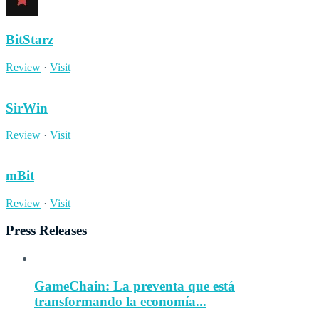
BitStarz
Review
·
Visit
SirWin
Review
·
Visit
mBit
Review
·
Visit
Press Releases
GameChain: La preventa que está
transformando la economía...