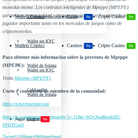
monedas meme. Los contratos inteligentes de Mpeppe (MPEPE)
garantizan imparcialidad y transparencia, lo que lo convierte en un
Wallets Cripto
Casinos
Cripto Casino
Criptomonedas más volátiles
Try
Try
jugador importante tanto en los mercados de juegos como de
criptomonedas.
Wallet sin KYC
Wallets Cripto
Casinos
Cripto Casino
Try
Try
Para obtener más información sobre la preventa de Mpeppe
(MPEPE):
Wallet de Solana
Wallet sin KYC
Visita
Mpeppe (MPEPE)
Cold wallet
Únete y conviértete en miembro de la comunidad:
Wallet de Solana
https://t.me/mpeppecoin
https://x.com/mpeppecommunity?s=11&t=hQv3guBuxfglZI-
Jugar juegos
Cold wallet
Try
0YOTGuQ
Tweet
123
Share
196
Share
Send