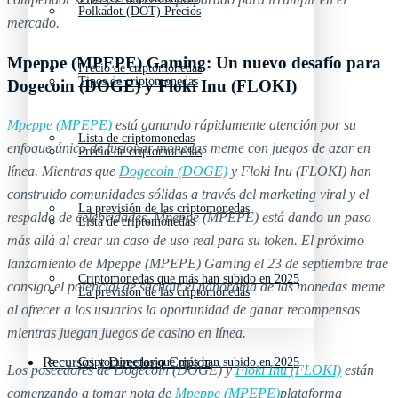
Polkadot (DOT) Precios
mercado.
Mpeppe (MPEPE) Gaming: Un nuevo desafío para
Precio de criptomonedas
Tipos de criptomonedas
Dogecoin (DOGE) y Floki Inu (FLOKI)
Mpeppe (MPEPE)
está ganando rápidamente atención por su
Lista de criptomonedas
enfoque único de fusionar monedas meme con juegos de azar en
Precio de criptomonedas
línea. Mientras que
Dogecoin (DOGE)
y Floki Inu (FLOKI) han
construido comunidades sólidas a través del marketing viral y el
La previsión de las criptomonedas
respaldo de celebridades, Mpeppe (MPEPE) está dando un paso
Lista de criptomonedas
más allá al crear un caso de uso real para su token. El próximo
lanzamiento de Mpeppe (MPEPE) Gaming el 23 de septiembre trae
Criptomonedas que más han subido en 2025
consigo el potencial de sacudir el panorama de las monedas meme
La previsión de las criptomonedas
al ofrecer a los usuarios la oportunidad de ganar recompensas
mientras juegan juegos de casino en línea.
Recursos y Directorio Cripto
Criptomonedas que más han subido en 2025
Los poseedores de Dogecoin (DOGE) y
Floki Inu (FLOKI)
están
comenzando a tomar nota de
Mpeppe (MPEPE)
plataforma