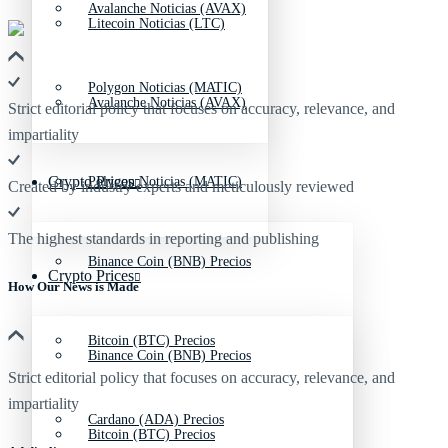
Avalanche Noticias (AVAX)
Litecoin Noticias (LTC)
Polygon Noticias (MATIC)
Avalanche Noticias (AVAX)
Strict editorial policy that focuses on accuracy, relevance, and
impartiality
Crypto Prices
Polygon Noticias (MATIC)
Created by industry experts and meticulously reviewed
The highest standards in reporting and publishing
Binance Coin (BNB) Precios
Crypto Prices
How Our News is Made
Bitcoin (BTC) Precios
Binance Coin (BNB) Precios
Strict editorial policy that focuses on accuracy, relevance, and
impartiality
Cardano (ADA) Precios
Bitcoin (BTC) Precios