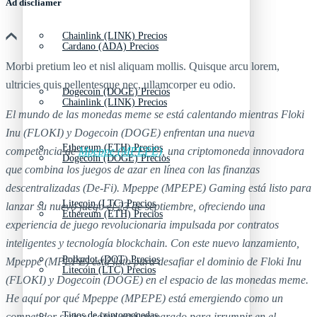
Ad discliamer
Chainlink (LINK) Precios
Cardano (ADA) Precios
Morbi pretium leo et nisl aliquam mollis. Quisque arcu lorem,
ultricies quis pellentesque nec, ullamcorper eu odio.
Dogecoin (DOGE) Precios
Chainlink (LINK) Precios
El mundo de las monedas meme se está calentando mientras Floki
Inu (FLOKI) y Dogecoin (DOGE) enfrentan una nueva
Ethereum (ETH) Precios
competencia de
Mpeppe (MPEPE)
, una criptomoneda innovadora
Dogecoin (DOGE) Precios
que combina los juegos de azar en línea con las finanzas
descentralizadas (De-Fi). Mpeppe (MPEPE) Gaming está listo para
Litecoin (LTC) Precios
lanzar su nuevo juego el 23 de septiembre, ofreciendo una
Ethereum (ETH) Precios
experiencia de juego revolucionaria impulsada por contratos
inteligentes y tecnología blockchain. Con este nuevo lanzamiento,
Polkadot (DOT) Precios
Mpeppe (MPEPE) está listo para desafiar el dominio de Floki Inu
Litecoin (LTC) Precios
(FLOKI) y Dogecoin (DOGE) en el espacio de las monedas meme.
He aquí por qué Mpeppe (MPEPE) está emergiendo como un
Tipos de criptomonedas
competidor serio y cómo está preparado para irrumpir en el