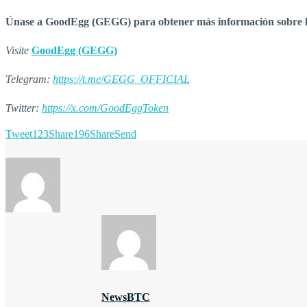
Únase a GoodEgg (GEGG) para obtener más información sobre la p
Visite
GoodEgg (GEGG)
Telegram:
https://t.me/GEGG_OFFICIAL
Twitter:
https://x.com/GoodEggToken
Tweet
123
Share
196
Share
Send
NewsBTC