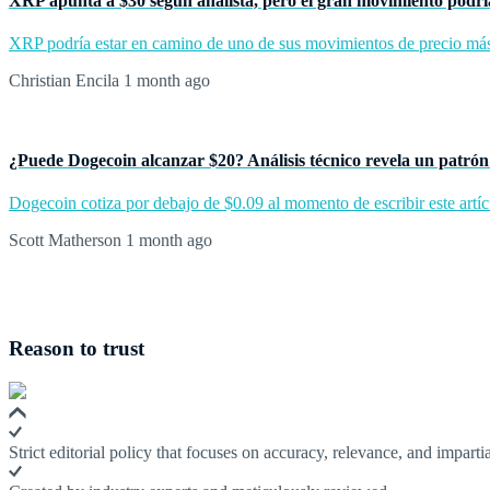
XRP apunta a $30 según analista, pero el gran movimiento podrí
XRP podría estar en camino de uno de sus movimientos de precio más g
Christian Encila
1 month ago
¿Puede Dogecoin alcanzar $20? Análisis técnico revela un patrón
Dogecoin cotiza por debajo de $0.09 al momento de escribir este artícu
Scott Matherson
1 month ago
Reason to trust
Strict editorial policy that focuses on accuracy, relevance, and impartia