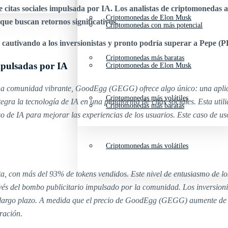
itas sociales impulsada por IA. Los analistas de criptomonedas 
Criptomonedas de Elon Musk
que buscan retornos significativos.
Criptomonedas con más potencial
á cautivando a los inversionistas y pronto podría superar a Pepe 
Criptomonedas más baratas
impulsadas por IA
Criptomonedas de Elon Musk
 comunidad vibrante, GoodEgg (GEGG) ofrece algo único: una aplicac
Criptomonedas más volátiles
tegra la tecnología de IA en una plataforma de citas sociales. Esta utili
Criptomonedas más baratas
so de IA para mejorar las experiencias de los usuarios. Este caso de
Criptomonedas más volátiles
a, con más del 93% de tokens vendidos. Este nivel de entusiasmo de lo
avés del bombo publicitario impulsado por la comunidad. Los inversi
 a largo plazo. A medida que el precio de GoodEgg (GEGG) aumente de
ración.