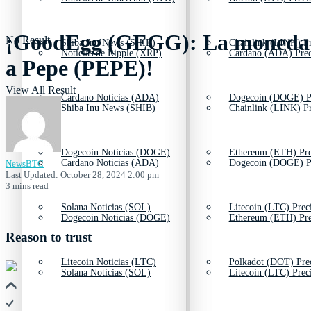
¡GoodEgg (GEGG): La moneda de 
No Result
Shiba Inu News (SHIB)
Chainlink (LINK) Pr
Noticias de Ripple (XRP)
Cardano (ADA) Prec
a Pepe (PEPE)!
View All Result
Cardano Noticias (ADA)
Dogecoin (DOGE) P
Shiba Inu News (SHIB)
Chainlink (LINK) Pr
Dogecoin Noticias (DOGE)
Ethereum (ETH) Pre
Cardano Noticias (ADA)
Dogecoin (DOGE) P
NewsBTC
Last Updated: October 28, 2024 2:00 pm
3 mins read
Solana Noticias (SOL)
Litecoin (LTC) Prec
Dogecoin Noticias (DOGE)
Ethereum (ETH) Pre
Reason to trust
Litecoin Noticias (LTC)
Polkadot (DOT) Pre
Solana Noticias (SOL)
Litecoin (LTC) Prec