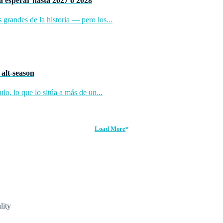
a esperar hasta 2027 o 2028
randes de la historia — pero los...
 alt-season
lo, lo que lo sitúa a más de un...
Load More
lity