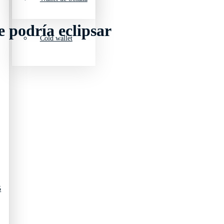
 podría eclipsar
Cold wallet
5