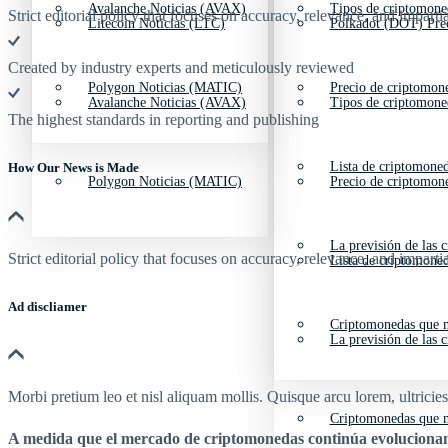
Avalanche Noticias (AVAX)
Tipos de criptomone
Strict editorial policy that focuses on accuracy, relevance, and impartia
Litecoin Noticias (LTC)
Polkadot (DOT) Pre
Created by industry experts and meticulously reviewed
Polygon Noticias (MATIC)
Precio de criptomon
Avalanche Noticias (AVAX)
Tipos de criptomone
The highest standards in reporting and publishing
Lista de criptomone
How Our News is Made
Polygon Noticias (MATIC)
Precio de criptomon
La previsión de las 
Strict editorial policy that focuses on accuracy, relevance, and impartia
Lista de criptomone
Ad discliamer
Criptomonedas que m
La previsión de las 
Morbi pretium leo et nisl aliquam mollis. Quisque arcu lorem, ultricie
Criptomonedas que m
A medida que el mercado de criptomonedas continúa evolucionan