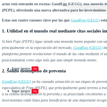
actor está entrando en escena: GoodEgg (GEGG), una moneda de c
(PEPE), ofreciendo una nueva alternativa para los inversionistas 
Estas son cuatro razones clave por las que
GoodEgg (GEGG)
est
1. Utilidad en el mundo real mediante citas sociales 
Si bien Pepe (PEPE) sigue siendo una moneda meme popular con una
principalmente en la expectación del mercado,
GoodEgg (GEGG)
in
plataforma promete revolucionar el mundo de las citas mediante el u
posicionándola como algo más que una simple moneda meme.
Jugar juegos
Try
2. Sólido desempeño de preventa
GoodEgg (GEGG)
ya ha causado sensación en sus etapas de prevent
especulativa de Pepe (PEPE), que principalmente ganó terreno a tr
Jugar juegos
Try
a su exitoso desempeño en la preventa y su proyectado crecimiento
inversionistas están listos para beneficiarse de una importante recupe