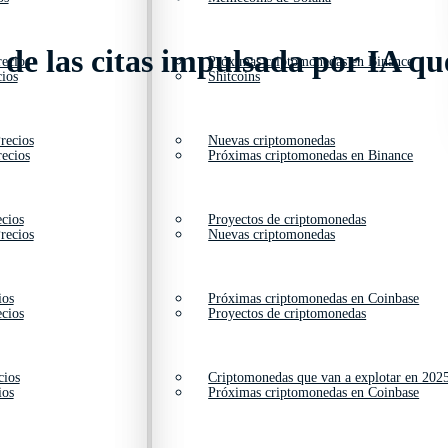
las citas impulsada por IA que
ecios
Próximas criptomonedas en Binance
ios
Shitcoins
recios
Nuevas criptomonedas
ecios
Próximas criptomonedas en Binance
cios
Proyectos de criptomonedas
recios
Nuevas criptomonedas
ios
Próximas criptomonedas en Coinbase
cios
Proyectos de criptomonedas
cios
Criptomonedas que van a explotar en 202
ios
Próximas criptomonedas en Coinbase