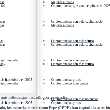
das
Mejores altcoins
lity
cios
Criptomonedas que van a explotar en 202
edas
Criptomonedas con baja capitalización
das
Mejores altcoins
das
Criptomonedas con más futuro
edas
Criptomonedas con baja capitalización
criptomonedas
Criptomonedas emergentes
lity
das
Criptomonedas con más futuro
ás han subido en 2025
Criptomonedas gratis
criptomonedas
Criptomonedas emergentes
s quis pellentesque nec, ullamcorper eu odio.
Criptomonedas con más potencial
ás han subido en 2025
Criptomonedas gratis
do, las monedas meme como Pepe (PEPE) han captado la atención 