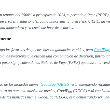
n repunte del 1500% a principios de 2024, superando a Pepe (PEPE) y
inversores institucionales como minoristas. Si bien Pepe (PEPE) ha v
rma innovadora y su creciente base de usuarios.
s meme
las favoritas de quienes buscan ganancias rápidas, pero
GoodEgg
o a los inversores que buscan una combinación de diversión, funcion
 parte significativa de los titulares de Pepe (PEPE) que buscan diversif
ado de las monedas meme,
GoodEgg (GEGG)
está emergiendo rápidam
l para un aumento masivo de precios, GoodEgg (GEGG) está cautivando 
bito de las monedas meme, GoodEgg (GEGG) está demostrando ser una 