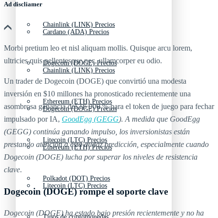
Ad discliamer
Chainlink (LINK) Precios
Cardano (ADA) Precios
Morbi pretium leo et nisl aliquam mollis. Quisque arcu lorem,
ultricies quis pellentesque nec, ullamcorper eu odio.
Dogecoin (DOGE) Precios
Chainlink (LINK) Precios
Un trader de Dogecoin (DOGE) que convirtió una modesta
inversión en $10 millones ha pronosticado recientemente una
Ethereum (ETH) Precios
asombrosa ganancia del 16 000 % para el token de juego para fechar
Dogecoin (DOGE) Precios
impulsado por IA,
GoodEgg (GEGG
). A medida que GoodEgg
(GEGG) continúa ganando impulso, los inversionistas están
Litecoin (LTC) Precios
prestando atención a esta audaz predicción, especialmente cuando
Ethereum (ETH) Precios
Dogecoin (DOGE) lucha por superar los niveles de resistencia
clave
.
Polkadot (DOT) Precios
Litecoin (LTC) Precios
Dogecoin (DOGE) rompe el soporte clave
Dogecoin (DOGE) ha estado bajo presión recientemente y no ha
Tipos de criptomonedas