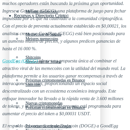
muchos operadores están buscando la próxima gran oportunidad.
Ingrese a GoodEgg (GEGG), una plataforma de juego para fechar
Mejores memecoins
Recursos y Directorio Cripto
impulsada por IA que ha cautivado a la comunidad criptográfica.
Con el precio de preventa actualmente establecido en $0,00021, los
analistas creen que GoodEgg (GEGG) está bien posicionado para
Memecoins de Solana
Mejores memecoins
un aumento masivo de precios, y algunos predicen ganancias de
hasta el 16 000 %
.
Shitcoins
GoodEgg (GEGG)
ofrece una propuesta única al combinar el
Memecoins de Solana
atractivo viral de las memecoins con la utilidad del mundo real. La
plataforma permite a los usuarios ganar recompensas a través de
Próximas criptomonedas en Binance
interacciones sociales, proporcionando un espacio social
Shitcoins
descentralizado con un ecosistema económico integrado. Este
enfoque innovador ha llevado a la rápida venta de 3.600 millones
Nuevas criptomonedas
de tokens, y la próxima etapa de preventa está programada para
Próximas criptomonedas en Binance
aumentar el precio del token a $0,00031 USDT
.
El respaldo del comerciante de Dogecoin (DOGE) a GoodEgg
Proyectos de criptomonedas