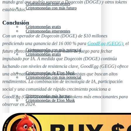
mundo real que podría superar a Dogecoin (DOGE) y otros tokens
Criptomonedas emergentes
Criptomonedas con más futuro
establecidos
.
Conclusión
Criptomonedas gratis
Criptomonedas emergentes
Con un operador de Dogecoin (DOGE) de $10 millones
prediciendo una ganancia del 16 000 % para
GoodEgg (GEGG)
, el
Criptomonedas con más potencial
futuro parece brillante para este token de juego para fechar
Criptomonedas gratis
impulsado por IA. A medida que Dogecoin (DOGE) continúa
luchando con niveles de resistencia clave, GoodEgg (GEGG) ofrece
Criptomonedas de Elon Musk
una alternativa nueva para los inversionistas que buscan altos
Criptomonedas con más potencial
rendimientos. La combinación de tecnología de IA, participación
social y una comunidad de rápido crecimiento posiciona a
Criptomonedas más baratas
GoodEgg (GEGG) como uno de los tokens más emocionantes para
Criptomonedas de Elon Musk
observar en 2024
.
Criptomonedas más volátiles
Criptomonedas más baratas