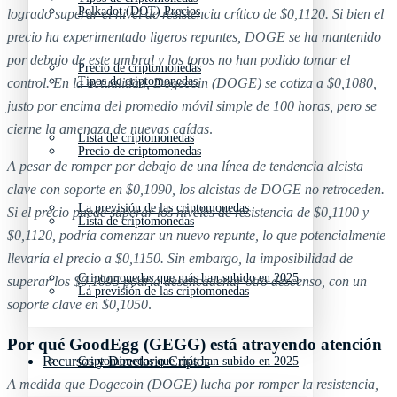
Polkadot (DOT) Precios
logrado superar el nivel de resistencia crítico de $0,1120. Si bien el
precio ha experimentado ligeros repuntes, DOGE se ha mantenido
por debajo de este umbral y los toros no han podido tomar el
Precio de criptomonedas
Tipos de criptomonedas
control. En la actualidad, Dogecoin (DOGE) se cotiza a $0,1080,
justo por encima del promedio móvil simple de 100 horas, pero se
cierne la amenaza de nuevas caídas
.
Lista de criptomonedas
Precio de criptomonedas
A pesar de romper por debajo de una línea de tendencia alcista
clave con soporte en $0,1090, los alcistas de DOGE no retroceden.
La previsión de las criptomonedas
Si el precio puede superar los niveles de resistencia de $0,1100 y
Lista de criptomonedas
$0,1120, podría comenzar un nuevo repunte, lo que potencialmente
llevaría el precio a $0,1150. Sin embargo, la imposibilidad de
Criptomonedas que más han subido en 2025
superar los $0,1095 podría desencadenar otro descenso, con un
La previsión de las criptomonedas
soporte clave en $0,1050
.
Por qué GoodEgg (GEGG) está atrayendo atención
Recursos y Directorio Cripto
Criptomonedas que más han subido en 2025
A medida que Dogecoin (DOGE) lucha por romper la resistencia,