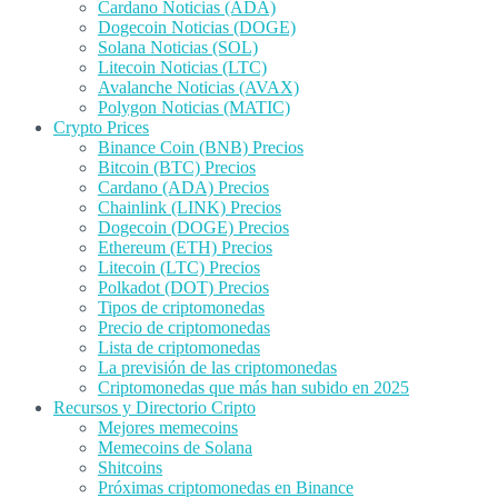
Cardano Noticias (ADA)
Dogecoin Noticias (DOGE)
Solana Noticias (SOL)
Litecoin Noticias (LTC)
Avalanche Noticias (AVAX)
Polygon Noticias (MATIC)
Crypto Prices
Binance Coin (BNB) Precios
Bitcoin (BTC) Precios
Cardano (ADA) Precios
Chainlink (LINK) Precios
Dogecoin (DOGE) Precios
Ethereum (ETH) Precios
Litecoin (LTC) Precios
Polkadot (DOT) Precios
Tipos de criptomonedas
Precio de criptomonedas
Lista de criptomonedas
La previsión de las criptomonedas
Criptomonedas que más han subido en 2025
Recursos y Directorio Cripto
Mejores memecoins
Memecoins de Solana
Shitcoins
Próximas criptomonedas en Binance