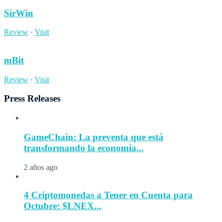
SirWin
Review
·
Visit
mBit
Review
·
Visit
Press Releases
GameChain: La preventa que está
transformando la economía...
2 años ago
4 Criptomonedas a Tener en Cuenta para
Octubre: $LNEX...