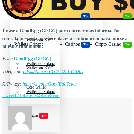
Wallets Cripto
Casinos
Cripto Casino
Criptomonedas más volátiles
Try
Try
Únase a GoodEgg (GEGG) para obtener más información
sobre la preventa, use los enlaces a continuación para unirse a
Wallet sin KYC
Wallets Cripto
Casinos
Cripto Casino
Try
Try
nuestra comunidad:
Visite
GoodEgg (GEGG)
Wallet de Solana
Wallet sin KYC
Telegram:
https://t.me/GEGG_OFFICIAL
X/Twitter:
https://x.com/GoodEggToken
Cold wallet
Wallet de Solana
Tweet
123
Share
196
Share
Send
Jugar juegos
Cold wallet
Try