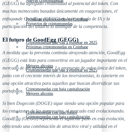
Nuevas criptomonedas
(GEGG) ha agregado credibilidad al potencial del token. Con
muchas memecoins basadas únicamente en exageraciones, el
enfoque de GoodEgg (GEGG) en la tecnología de IA y la
Próximas criptomonedas en Coinbase
Proyectos de criptomonedas
participación del usuario lo distingue de la competencia
.
El futuro de GoodEgg (GEGG)
Criptomonedas que van a explotar en 2025
Próximas criptomonedas en Coinbase
A medida que la preventa continúa atrayendo atención, GoodEgg
(GEGG) está listo para convertirse en un jugador importante en el
Mejores altcoins
mercado de las memecoins. La propuesta de valor única del token,
Criptomonedas que van a explotar en 2025
junto con el creciente interés de los inversionistas, lo convierte en
una opción atractiva para aquellos que buscan diversificar sus
Criptomonedas con baja capitalización
portafolios
.
Mejores altcoins
Si bien Dogecoin (DOGE) sigue siendo una opción popular para
los entusiastas de las memecoins, el mercado está evolucionando.
Criptomonedas con más futuro
Criptomonedas con baja capitalización
GoodEgg (GEGG) representa el siguiente paso en esta evolución,
ofreciendo una combinación de atractivo viral y utilidad en el