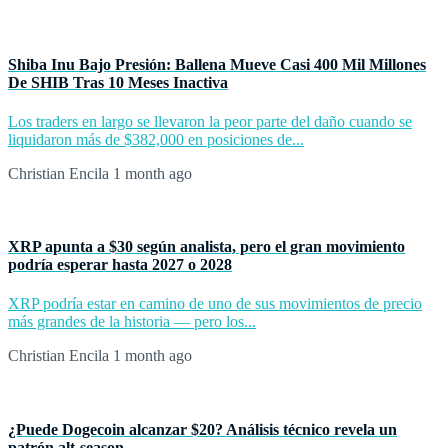
Shiba Inu Bajo Presión: Ballena Mueve Casi 400 Mil Millones
De SHIB Tras 10 Meses Inactiva
Los traders en largo se llevaron la peor parte del daño cuando se
liquidaron más de $382,000 en posiciones de...
Christian Encila
1 month ago
XRP apunta a $30 según analista, pero el gran movimiento
podría esperar hasta 2027 o 2028
XRP podría estar en camino de uno de sus movimientos de precio
más grandes de la historia — pero los...
Christian Encila
1 month ago
¿Puede Dogecoin alcanzar $20? Análisis técnico revela un
patrón alt-season