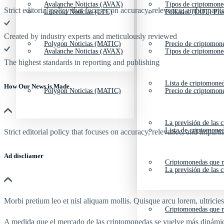
Avalanche Noticias (AVAX)
Tipos de criptomone
Strict editorial policy that focuses on accuracy, relevance, and impartia
Litecoin Noticias (LTC)
Polkadot (DOT) Pre
Created by industry experts and meticulously reviewed
Polygon Noticias (MATIC)
Precio de criptomon
Avalanche Noticias (AVAX)
Tipos de criptomone
The highest standards in reporting and publishing
Lista de criptomone
How Our News is Made
Polygon Noticias (MATIC)
Precio de criptomon
La previsión de las 
Lista de criptomone
Strict editorial policy that focuses on accuracy, relevance, and impartia
Ad discliamer
Criptomonedas que m
La previsión de las 
Morbi pretium leo et nisl aliquam mollis. Quisque arcu lorem, ultricie
Criptomonedas que m
A medida que el mercado de las criptomonedas se vuelve más dinámi