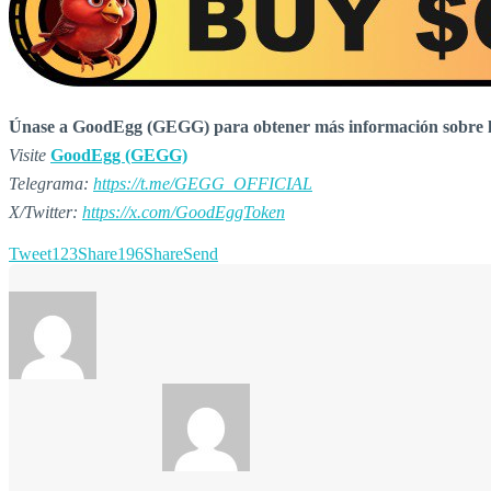
Únase a GoodEgg (GEGG) para obtener más información sobre la 
Visite
GoodEgg (GEGG)
Telegrama:
https://t.me/GEGG_OFFICIAL
X/Twitter:
https://x.com/GoodEggToken
Tweet
123
Share
196
Share
Send