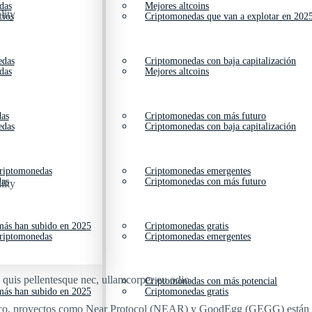
das
Mejores altcoins
lity
cios
Criptomonedas que van a explotar en 202
edas
Criptomonedas con baja capitalización
das
Mejores altcoins
das
Criptomonedas con más futuro
edas
Criptomonedas con baja capitalización
criptomonedas
Criptomonedas emergentes
das
Criptomonedas con más futuro
lity
ás han subido en 2025
Criptomonedas gratis
criptomonedas
Criptomonedas emergentes
s quis pellentesque nec, ullamcorper eu odio.
Criptomonedas con más potencial
ás han subido en 2025
Criptomonedas gratis
co, proyectos como Near Protocol (NEAR) y GoodEgg (GEGG) están cap