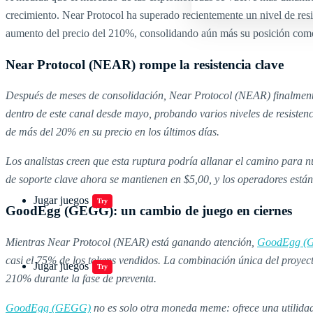
crecimiento. Near Protocol ha superado recientemente un nivel de res
aumento del precio del 210%, consolidando aún más su posición com
Near Protocol (NEAR) rompe la resistencia clave
Después de meses de consolidación, Near Protocol (NEAR) finalmente 
dentro de este canal desde mayo, probando varios niveles de resist
de más del 20% en su precio en los últimos días.
Los analistas creen que esta ruptura podría allanar el camino para n
de soporte clave ahora se mantienen en $5,00, y los operadores está
Jugar juegos
Try
GoodEgg (GEGG): un cambio de juego en ciernes
Mientras Near Protocol (NEAR) está ganando atención,
GoodEgg (
casi el 75% de los tokens vendidos. La combinación única del proyecto
Jugar juegos
Try
210% durante la fase de preventa.
GoodEgg (GEGG)
no es solo otra moneda meme: ofrece una utilidad