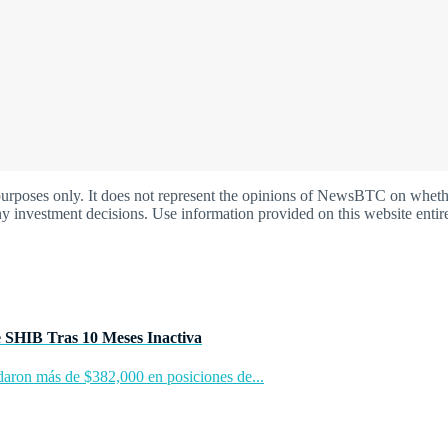
oses only. It does not represent the opinions of NewsBTC on whether t
y investment decisions. Use information provided on this website entire
e SHIB Tras 10 Meses Inactiva
idaron más de $382,000 en posiciones de...