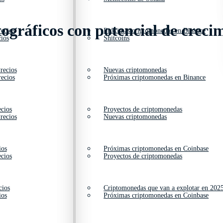
ráficos con potencial de crecim
ecios
Próximas criptomonedas en Binance
ios
Shitcoins
recios
Nuevas criptomonedas
ecios
Próximas criptomonedas en Binance
cios
Proyectos de criptomonedas
recios
Nuevas criptomonedas
ios
Próximas criptomonedas en Coinbase
cios
Proyectos de criptomonedas
cios
Criptomonedas que van a explotar en 202
ios
Próximas criptomonedas en Coinbase