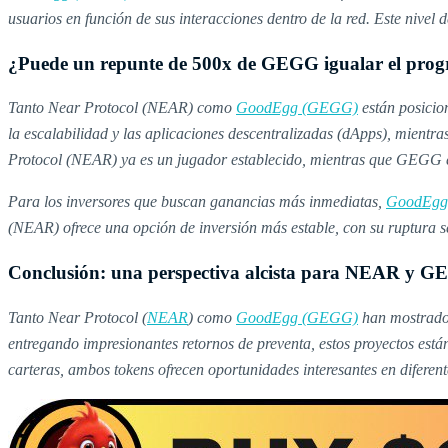
usuarios en función de sus interacciones dentro de la red. Este nive
¿Puede un repunte de 500x de GEGG igualar el progr
Tanto Near Protocol (NEAR) como
GoodEgg (GEGG)
están posicio
la escalabilidad y las aplicaciones descentralizadas (dApps), mientr
Protocol (NEAR) ya es un jugador establecido, mientras que GEGG es
Para los inversores que buscan ganancias más inmediatas,
GoodEgg
(NEAR) ofrece una opción de inversión más estable, con su ruptura se
Conclusión: una perspectiva alcista para NEAR y 
Tanto Near Protocol (
NEAR
) como
GoodEgg (GEGG)
han mostrado
entregando impresionantes retornos de preventa, estos proyectos están
carteras, ambos tokens ofrecen oportunidades interesantes en diferen