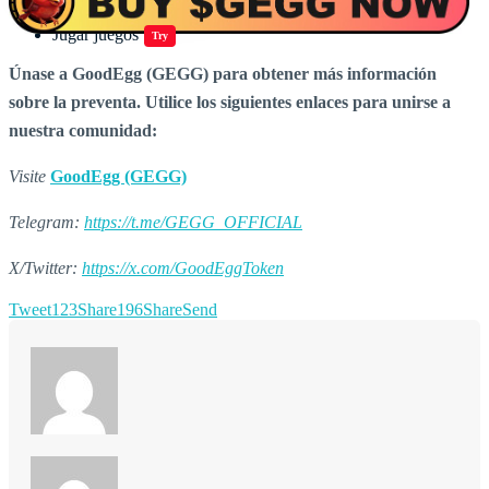
Jugar juegos
Try
Únase a GoodEgg (GEGG) para obtener más información
sobre la preventa. Utilice los siguientes enlaces para unirse a
nuestra comunidad:
Visite
GoodEgg (GEGG)
Telegram:
https://t.me/GEGG_OFFICIAL
X/Twitter:
https://x.com/GoodEggToken
Tweet
123
Share
196
Share
Send