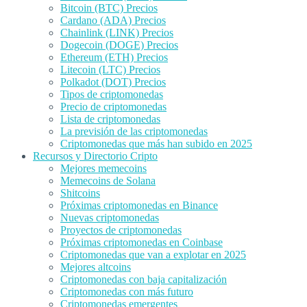
Bitcoin (BTC) Precios
Cardano (ADA) Precios
Chainlink (LINK) Precios
Dogecoin (DOGE) Precios
Ethereum (ETH) Precios
Litecoin (LTC) Precios
Polkadot (DOT) Precios
Tipos de criptomonedas
Precio de criptomonedas
Lista de criptomonedas
La previsión de las criptomonedas
Criptomonedas que más han subido en 2025
Recursos y Directorio Cripto
Mejores memecoins
Memecoins de Solana
Shitcoins
Próximas criptomonedas en Binance
Nuevas criptomonedas
Proyectos de criptomonedas
Próximas criptomonedas en Coinbase
Criptomonedas que van a explotar en 2025
Mejores altcoins
Criptomonedas con baja capitalización
Criptomonedas con más futuro
Criptomonedas emergentes