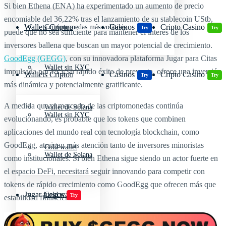
Si bien Ethena (ENA) ha experimentado un aumento de precio
encomiable del 36,22% tras el lanzamiento de su stablecoin UStb,
Wallets Cripto
Casinos
Cripto Casino
Criptomonedas más volátiles
Try
Try
puede que no sea suficiente para mantener el interés de los
inversores ballena que buscan un mayor potencial de crecimiento.
GoodEgg (GEGG)
, con su innovadora plataforma Jugar para Citas
Wallet sin KYC
impulsada por IA y su rápido éxito de preventa, ofrece una inversión
Wallets Cripto
Casinos
Cripto Casino
Try
Try
más dinámica y potencialmente gratificante.
A medida que el mercado de las criptomonedas continúa
Wallet de Solana
Wallet sin KYC
evolucionando, es probable que los tokens que combinen
aplicaciones del mundo real con tecnología blockchain, como
GoodEgg, atraigan más atención tanto de inversores minoristas
Cold wallet
Wallet de Solana
como institucionales. Si bien Ethena sigue siendo un actor fuerte en
el espacio DeFi, necesitará seguir innovando para competir con
tokens de rápido crecimiento como GoodEgg que ofrecen más que
Jugar juegos
Cold wallet
Try
estabilidad financiera.