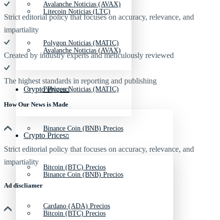
Avalanche Noticias (AVAX)
Litecoin Noticias (LTC)
Strict editorial policy that focuses on accuracy, relevance, and
impartiality
Polygon Noticias (MATIC)
Avalanche Noticias (AVAX)
Created by industry experts and meticulously reviewed
The highest standards in reporting and publishing
Crypto Prices
Polygon Noticias (MATIC)
How Our News is Made
Binance Coin (BNB) Precios
Crypto Prices
Strict editorial policy that focuses on accuracy, relevance, and
impartiality
Bitcoin (BTC) Precios
Binance Coin (BNB) Precios
Ad discliamer
Cardano (ADA) Precios
Bitcoin (BTC) Precios