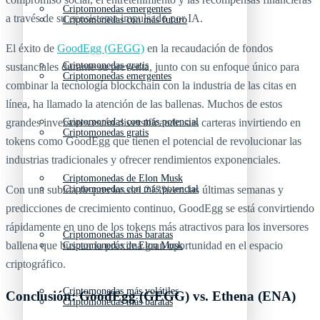
Criptomonedas emergentes
a través de su ecosistema impulsado por IA.
Criptomonedas con más futuro
El éxito de
GoodEgg (GEGG)
en la recaudación de fondos
Criptomonedas gratis
sustanciales durante su preventa, junto con su enfoque único para
Criptomonedas emergentes
combinar la tecnología blockchain con la industria de las citas en
línea, ha llamado la atención de las ballenas. Muchos de estos
Criptomonedas con más potencial
grandes inversores están diversificando sus carteras invirtiendo en
Criptomonedas gratis
tokens como GoodEgg que tienen el potencial de revolucionar las
industrias tradicionales y ofrecer rendimientos exponenciales.
Criptomonedas de Elon Musk
Criptomonedas con más potencial
Con una subida de precios del 213% en las últimas semanas y
predicciones de crecimiento continuo, GoodEgg se está convirtiendo
rápidamente en uno de los tokens más atractivos para los inversores
Criptomonedas más baratas
ballena que buscan la próxima gran oportunidad en el espacio
Criptomonedas de Elon Musk
criptográfico.
Criptomonedas más volátiles
Conclusión: GoodEgg (GEGG) vs. Ethena (ENA)
Criptomonedas más baratas