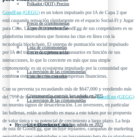
Polkadot (DOT) Precios
GoodEgg (GEGG)
es un token impulsado por IA de Capa 2 que
está causando sensación rápidamente en el espacio Social-Fi y Jugar
Precio de criptomonedas
Tipos de criptomonedas
para Citas. Lo que diferencia a GoodEgg de sus competidores es su
plataforma innovadora que fusiona las citas en línea con la
tecnología blockchain. El sistema de puntuación social impulsado
Lista de criptomonedas
por IA del token recompensa a los usuarios en función de sus
Precio de criptomonedas
interacciones, lo que lo convierte en más que una simple
criptomoneda: es un ecosistema impulsado por la comunidad que
La previsión de las criptomonedas
combina entretenimiento con recompensas financieras.
Lista de criptomonedas
Con su preventa ya recaudando más de $647,000 y vendiendo más
Criptomonedas que más han subido en 2025
del 79% de los tokens disponibles, el impulso de
GoodEgg (GEGG)
La previsión de las criptomonedas
no muestra signos de desaceleración. Los inversores, en particular
las ballenas, están acudiendo en masa a este token por su propuesta
de valor única y su potencial de crecimiento a largo plazo. La hoja
Recursos y Directorio Cripto
Criptomonedas que más han subido en 2025
de ruta de GoodEgg, que incluye replanteo, campañas de marketing
respaldadas por celebridades y un lanzamiento beta de su plataforma