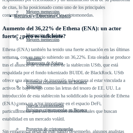
de citas, lo ha posicionado como uno de los principales
Mejores memecoins
contendientes en el mundo de las criptomonedas.
Recursos y Directorio Cripto
Aumento del 36,22% de Ethena (ENA): un actor
Memecoins de Solana
fuerte, ¿pero es suficiente?
Mejores memecoins
Ethena (ENA) también ha tenido una fuerte actuación en las últimas
semanas, con su precio subiendo un 36,22%. Esta oleada se produce
Shitcoins
Memecoins de Solana
tras el anuncio de Ethena Labs de la stablecoin UStb, que está
respaldada por el fondo tokenizado BUIDL de BlackRock. UStb
ofrece una alternativa de inversión más segura al estar vinculada a
Próximas criptomonedas en Binance
Shitcoins
activos de bajo riesgo como las letras del tesoro de EE. UU. La
introducción de esta stablecoin ha solidificado la posición de Ethena
(ENA) como un actor importante en el espacio DeFi,
Nuevas criptomonedas
Próximas criptomonedas en Binance
particularmente para los inversores institucionales que buscan
estabilidad en un mercado volátil.
Proyectos de criptomonedas
Sin embargo, a pesar de este sólido desempeño, algunos analistas