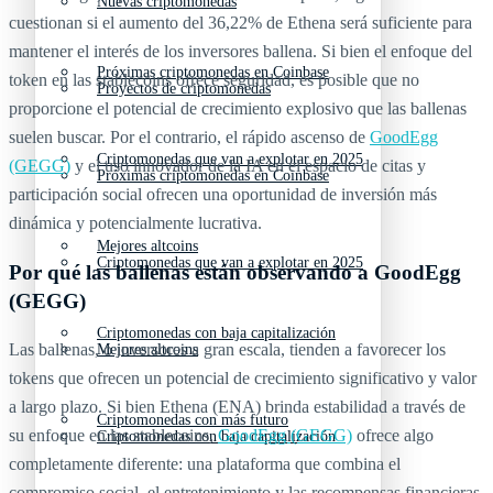
Nuevas criptomonedas
cuestionan si el aumento del 36,22% de Ethena será suficiente para
mantener el interés de los inversores ballena. Si bien el enfoque del
Próximas criptomonedas en Coinbase
token en las stablecoins ofrece seguridad, es posible que no
Proyectos de criptomonedas
proporcione el potencial de crecimiento explosivo que las ballenas
suelen buscar. Por el contrario, el rápido ascenso de
GoodEgg
Criptomonedas que van a explotar en 2025
(GEGG)
y el uso innovador de la IA en el espacio de citas y
Próximas criptomonedas en Coinbase
participación social ofrecen una oportunidad de inversión más
dinámica y potencialmente lucrativa.
Mejores altcoins
Criptomonedas que van a explotar en 2025
Por qué las ballenas están observando a GoodEgg
(GEGG)
Criptomonedas con baja capitalización
Las ballenas, o inversores a gran escala, tienden a favorecer los
Mejores altcoins
tokens que ofrecen un potencial de crecimiento significativo y valor
a largo plazo. Si bien Ethena (ENA) brinda estabilidad a través de
Criptomonedas con más futuro
su enfoque en las stablecoins,
GoodEgg (GEGG)
ofrece algo
Criptomonedas con baja capitalización
completamente diferente: una plataforma que combina el
compromiso social, el entretenimiento y las recompensas financieras