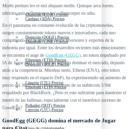
Morbi pretium leo et nisl aliquam mollis. Quisque arcu lorem,
ultricies quis pellentesque nec, ullamcorper eu odio.
Chainlink (LINK) Precios
Cardano (ADA) Precios
En el panorama en constante evolución de las criptomonedas,
surgen constantemente tokens nuevos e innovadores, cada uno
Dogecoin (DOGE) Precios
compitiendo por la atención de los inversores y expertos de la
Chainlink (LINK) Precios
industria por igual. Entre los desarrollos recientes más emocionantes
se encuentra el auge de
GoodEgg (GEGG)
, un token impulsado por
Ethereum (ETH) Precios
IA de Jugar para Citas que ha logrado dominar el mercado, dejando
Dogecoin (DOGE) Precios
atrás a la competencia. Mientras tanto, Ethena (ENA), otro token
muy respetado en el espacio DeFi, ha experimentado un aumento de
Litecoin (LTC) Precios
precio del 36,22% tras el lanzamiento de su stablecoin UStb
Ethereum (ETH) Precios
respaldado por BlackRock. ¿Pero es esto suficiente para mantener el
interés de las ballenas, especialmente con el meteórico ascenso de
Polkadot (DOT) Precios
GoodEgg?
Litecoin (LTC) Precios
GoodEgg (GEGG) domina el mercado de Jugar
para Citas
Tipos de criptomonedas