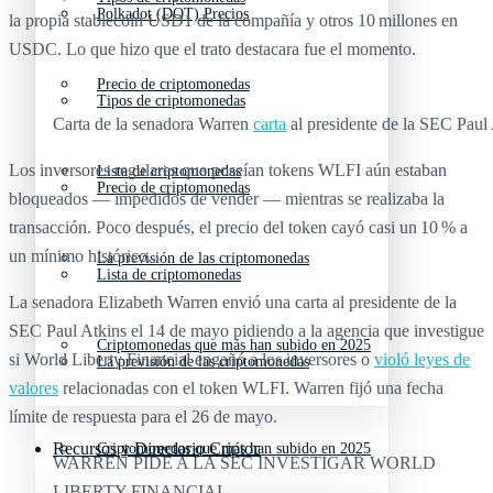
Polkadot (DOT) Precios
la propia stablecoin USD1 de la compañía y otros 10 millones en
USDC. Lo que hizo que el trato destacara fue el momento.
Precio de criptomonedas
Tipos de criptomonedas
Carta de la senadora Warren
carta
al presidente de la SEC Paul
Los inversores regulares que poseían tokens WLFI aún estaban
Lista de criptomonedas
Precio de criptomonedas
bloqueados — impedidos de vender — mientras se realizaba la
transacción. Poco después, el precio del token cayó casi un 10 % a
un mínimo histórico.
La previsión de las criptomonedas
Lista de criptomonedas
La senadora Elizabeth Warren envió una carta al presidente de la
SEC Paul Atkins el 14 de mayo pidiendo a la agencia que investigue
Criptomonedas que más han subido en 2025
si World Liberty Financial engañó a los inversores o
violó leyes de
La previsión de las criptomonedas
valores
relacionadas con el token WLFI. Warren fijó una fecha
límite de respuesta para el 26 de mayo.
Recursos y Directorio Cripto
Criptomonedas que más han subido en 2025
WARREN PIDE A LA SEC INVESTIGAR WORLD
LIBERTY FINANCIAL