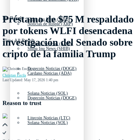
Préstamo de $75 M respaldado
No Result
Shiba Inu News (SHIB)
Noticias de Ripple (XRP)
por tokens WLFI desencadena
investigación del Senado sobre
View All Result
Cardano Noticias (ADA)
Shiba Inu News (SHIB)
cripto de la familia Trump
Dogecoin Noticias (DOGE)
Cardano Noticias (ADA)
Christian Encila
Last Updated: May 17, 2026 1:40 pm
Solana Noticias (SOL)
Dogecoin Noticias (DOGE)
Reason to trust
Litecoin Noticias (LTC)
Solana Noticias (SOL)