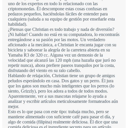
uno de los expertos en todo lo relacionado con las
criptomonedas. Él descompone estas cosas confusas en
pedazos pequeños, haciéndolas fáciles de entender para
cualquiera (saluda a su equipo de gestión por enseñarle esta
habilidad).
¿Piensas que Christian es todo trabajo y nada de diversión?
¡Ni hablar! Cuando no está en su computadora, lo encontrarás
entregándose a su pasión por las motos. Un verdadero
aficionado a la mecánica, a Christian le encanta jugar con su
bicicleta y saborear la alegría de la carretera abierta en su
Yamaha R3 de 320 cc. Alguna vez un demonio de la
velocidad que alcanzó las 120 mph (una hazaña que juró no
repetir nunca), ahora prefiere paseos tranquilos por la costa,
disfrutando del viento en su ralo cabello.
Hablando de relajación, Christian tiene un grupo de amigos
peludos esperándolo en casa. Dos gatos y un perro. Él jura
que los gatos son mucho más inteligentes que los perros (lo
siento, Grizzly), pero los adora a todos de todos modos.
Aparentemente, ver a sus mascotas relajarse lo ayuda a
analizar y escribir artículos meticulosamente formateados aún
mejor.
Esto es lo que pasa con este tipo: trabaja mucho, pero se
mantiene alimentado con suficiente café para pasar el día, y
algo de comida (filipina) realmente deliciosa. Él dice que una
comida deliciosa es el ingrediente secreto para un artículo