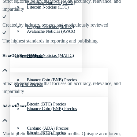
Strict editorial policy that focuses on accuracy, relevance, and
Avalanche Noticias (AVAX)
Litecoin Noticias (LTC)
impartiality
Created by industry experts and meticulously reviewed
Polygon Noticias (MATIC)
Avalanche Noticias (AVAX)
The highest standards in reporting and publishing
Crypto Prices
Polygon Noticias (MATIC)
How Our News is Made
Binance Coin (BNB) Precios
Strict editorial policy that focuses on accuracy, relevance, and
Crypto Prices
impartiality
Bitcoin (BTC) Precios
Ad discliamer
Binance Coin (BNB) Precios
Cardano (ADA) Precios
Bitcoin (BTC) Precios
Morbi pretium leo et nisl aliquam mollis. Quisque arcu lorem,