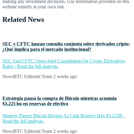
making any investment decisions. Use information provided on this
website entirely at your own risk.
Related News
SEC y CFTC lanzan consulta conjunta sobre derivados cripto:
¿Qué implica para el mercado institucional?
SEC And CFTC Open Joint Consultation On Crypto Derivatives
Rules - Read the full analysis.
NewsBTC Editorial Team
2 weeks ago
Estrategia pausa la compra de Bitcoin mientras acumula
$3.225 bn en reservas de efectivo
Strategy Pauses Bitcoin Buying As Cash Reserve Hits $3.225B -
Read the full analysis.
NewsBTC Editorial Team
2 weeks ago