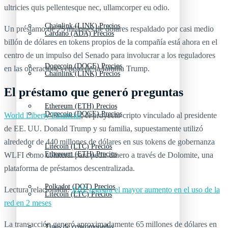
ultricies quis pellentesque nec, ullamcorper eu odio.
Chainlink (LINK) Precios
Un préstamo de 75 millones de dólares respaldado por casi medio
Cardano (ADA) Precios
billón de dólares en tokens propios de la compañía está ahora en el
centro de un impulso del Senado para involucrar a los reguladores
Dogecoin (DOGE) Precios
en las operaciones cripto de la familia Trump.
Chainlink (LINK) Precios
El préstamo que generó preguntas
Ethereum (ETH) Precios
Dogecoin (DOGE) Precios
World Liberty Financial
, el proyecto cripto vinculado al presidente
de EE. UU. Donald Trump y su familia, supuestamente utilizó
alrededor de 440 millones de dólares en sus tokens de gobernanza
Litecoin (LTC) Precios
Ethereum (ETH) Precios
WLFI como colateral para pedir dinero a través de Dolomite, una
plataforma de préstamos descentralizada.
Polkadot (DOT) Precios
Lectura relacionada:
XRP registra el mayor aumento en el uso de la
Litecoin (LTC) Precios
red en 2 meses
La transacción generó aproximadamente 65 millones de dólares en
Tipos de criptomonedas