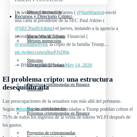
La senadora Elizabeth Warren (
@SenWarren
) envió
Mejores memecoins
Recursos y Directorio Cripto
una carta al presidente de la SEC Paul Atkins (
@SECPaulSAtkins
) el jueves, instando a la agencia a
investigar si World Liberty Financial (
Memecoins de Solana
Mejores memecoins
@worldlibertyfi
), la cripto de la familia Trump…
pic.twitter.com/q9usPJxD6n
Shitcoins
— BSCN (@BSCNews)
May 14, 2026
Memecoins de Solana
El problema cripto: una estructura
Próximas criptomonedas en Binance
desequilibrada
Shitcoins
Las preocupaciones de la senadora van más allá del préstamo.
Según
informes
, las entidades vinculadas a Trump podrían cobrar el
Nuevas criptomonedas
Próximas criptomonedas en Binance
75 % de todos los ingresos de la venta de tokens WLFI después de
los gastos.
Proyectos de criptomonedas