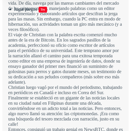
vida. De día, navega por las mareas cambiantes del mercado
de las criptomonedas, manejando palabras como un editor
Jugar juegos
Try
experimentado y elaborando artículos que descifran la jerga
para las masas. Sin embargo, cuando la PC entra en modo de
hibernación, sus actividades toman un giro más mecánico (y a
veces filosófico).
El viaje de Christian con la palabra escrita comenzó mucho
antes de la era de Bitcoin. En los sagrados pasillos de la
academia, perfeccionó su oficio como escritor de artículos
para el periódico de su universidad. Este temprano amor por
la narración allanó el camino para una exitosa temporada
como editor en una empresa de ingeniería de datos, donde su
ensayo ganador del primer mes financió un suministro de
golosinas para perros y gatos durante meses, un testimonio de
su dedicación a sus peludos compañeros (más sobre eso más
adelante).
Christian luego vagó por el mundo del periodismo, trabajando
en periódicos en Canadá e incluso en Corea del Sur.
Finalmente se estableció en un gigante de las noticias locales
en su ciudad natal en Filipinas durante una década,
convirtiéndose en un adicto total a las noticias. Pero entonces,
algo nuevo llamó su atención: las criptomonedas. ¡Era como
una búsqueda del tesoro mezclada con narración, justo en su
calle!
Entonces, consiguió un trabajo genial en NewsBTC, donde es