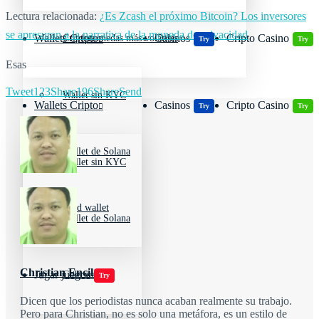
Lectura relacionada:
¿Es Zcash el próximo Bitcoin? Los inversores
se apresuran a la narrativa de la moneda de privacidad
Wallets Cripto
Casinos
Cripto Casino
Criptomonedas más volátiles
Try
Try
Esas
Tweet
123
Share
196
Share
Send
Wallet sin KYC
Wallets Cripto
Casinos
Cripto Casino
Try
Try
Wallet de Solana
Wallet sin KYC
Cold wallet
Wallet de Solana
Christian Encila
Jugar juegos
Cold wallet
Try
Dicen que los periodistas nunca acaban realmente su trabajo.
Pero para Christian, no es solo una metáfora, es un estilo de