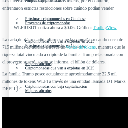
Los inversores que compraron esos tokens, por el contrario,
Nuevas criptomonedas
enfrentaron estrictas restricciones sobre cuándo podían vender.
Próximas criptomonedas en Coinbase
Proyectos de criptomonedas
WLFIUSDT cotiza ahora a $0.06. Gráfico:
TradingView
La carta de Warren citó informes que la compañía recaudó cerca de
Criptomonedas que van a explotar en 2025
Próximas criptomonedas en Coinbase
715 millones de dólares a través de
ventas de tokens
, mientras que la
riqueza total vinculada a cripto de la familia Trump relacionada con
el proyecto superó, según se informa, el billón de dólares.
Mejores altcoins
Criptomonedas que van a explotar en 2025
La familia Trump posee actualmente aproximadamente 22,5 mil
millones de tokens WLFI a través de una entidad llamada DT Marks
Criptomonedas con baja capitalización
DEFI LLC.
Mejores altcoins
Criptomonedas con más futuro
Criptomonedas con baja capitalización