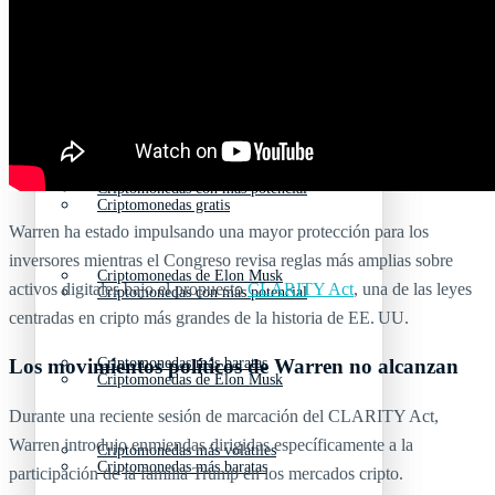
Criptomonedas emergentes
Criptomonedas con más futuro
Criptomonedas gratis
Criptomonedas emergentes
Criptomonedas con más potencial
Criptomonedas gratis
Warren ha estado impulsando una mayor protección para los
inversores mientras el Congreso revisa reglas más amplias sobre
Criptomonedas de Elon Musk
activos digitales bajo el propuesto
CLARITY Act
, una de las leyes
Criptomonedas con más potencial
centradas en cripto más grandes de la historia de EE. UU.
Criptomonedas más baratas
Los movimientos políticos de Warren no alcanzan
Criptomonedas de Elon Musk
Durante una reciente sesión de marcación del CLARITY Act,
Warren introdujo enmiendas dirigidas específicamente a la
Criptomonedas más volátiles
Criptomonedas más baratas
participación de la familia Trump en los mercados cripto.