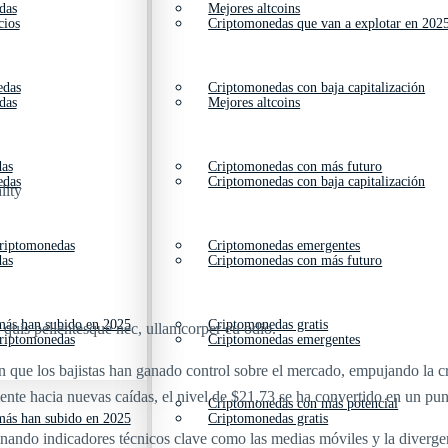
das
Mejores altcoins
cios
Criptomonedas que van a explotar en 202
edas
Criptomonedas con baja capitalización
das
Mejores altcoins
das
Criptomonedas con más futuro
edas
Criptomonedas con baja capitalización
lity
criptomonedas
Criptomonedas emergentes
das
Criptomonedas con más futuro
ás han subido en 2025
Criptomonedas gratis
s quis pellentesque nec, ullamcorper eu odio.
criptomonedas
Criptomonedas emergentes
que los bajistas han ganado control sobre el mercado, empujando la cr
nte hacia nuevas caídas, el nivel de $21,73 se ha convertido en un punt
Criptomonedas con más potencial
ás han subido en 2025
Criptomonedas gratis
aminando indicadores técnicos clave como las medias móviles y la dive