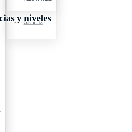
ias y niveles
Cold wallet
5