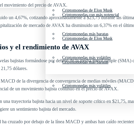
n el movimiento del precio de AVAX.
Criptomonedas de Elon Musk
Criptomonedas con más potencial
nuido un 4,67%, cotizando aproximadamente a $23,75 durante las última
apitalización de mercado de AVAX ha disminuido un 6,37% en el últim
Criptomonedas más baratas
Criptomonedas de Elon Musk
ecios y el rendimiento de AVAX
Criptomonedas más volátiles
 velas bajistas formándose por debajo de la media móvil simple (SMA) d
Criptomonedas más baratas
s 21,75 dólares.
ínea MACD de la divergencia de convergencia de medias móviles (MACD) t
Criptomonedas más volátiles
encial de un movimiento bajista continuo en el precio de AVAX.
n una trayectoria bajista hacia un nivel de soporte crítico en $21,75, ma
giere un sentimiento bajista del mercado.
ñal ha cruzado por debajo de la línea MACD y ambas han caído recienteme