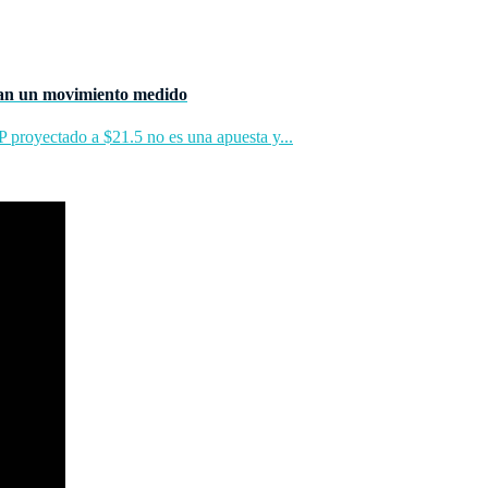
san un movimiento medido
proyectado a $21.5 no es una apuesta y...