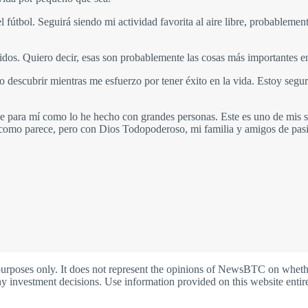
l fútbol. Seguirá siendo mi actividad favorita al aire libre, probable
ridos. Quiero decir, esas son probablemente las cosas más importantes en
descubrir mientras me esfuerzo por tener éxito en la vida. Estoy seguro
baje para mí como lo he hecho con grandes personas. Este es uno de mis 
il como parece, pero con Dios Todopoderoso, mi familia y amigos de pa
oses only. It does not represent the opinions of NewsBTC on whether t
y investment decisions. Use information provided on this website entire