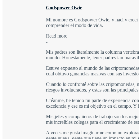
Godspower Owie
Mi nombre es Godspower Owie, y nací y crecí e
comprender el modo de vida.
Read more
Mis padres son literalmente la columna verteb
mundo. Honestamente, tener padres tan maravill
Estuve expuesto al mundo de las criptomonedas
cual obtuvo ganancias masivas con sus inversio
Cuando lo confronté sobre las criptomonedas, m
riesgos involucrados, y estas son las principale
Créanme, he tenido mi parte de experiencia con 
excelencia y ese es mi objetivo en el campo. 
Mis jefes y compañeros de trabajo son los mejor
mis increíbles colegas para el crecimiento de es
A veces me gusta imaginarme como un explorador
gente nueva, gente que tiene un impacto en mi 