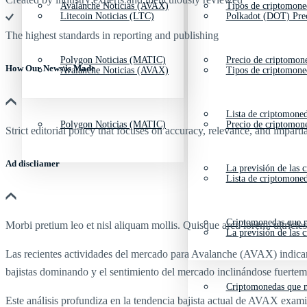
Avalanche Noticias (AVAX)
Tipos de criptomone
Litecoin Noticias (LTC)
Polkadot (DOT) Pre
The highest standards in reporting and publishing
Polygon Noticias (MATIC)
Precio de criptomon
How Our News is Made
Avalanche Noticias (AVAX)
Tipos de criptomone
Lista de criptomone
Polygon Noticias (MATIC)
Precio de criptomon
Strict editorial policy that focuses on accuracy, relevance, and impartia
Ad discliamer
La previsión de las 
Lista de criptomone
Criptomonedas que m
Morbi pretium leo et nisl aliquam mollis. Quisque arcu lorem, ultricie
La previsión de las 
Las recientes actividades del mercado para Avalanche (AVAX) indican 
bajistas dominando y el sentimiento del mercado inclinándose fuerteme
Criptomonedas que m
Este análisis profundiza en la tendencia bajista actual de AVAX ex