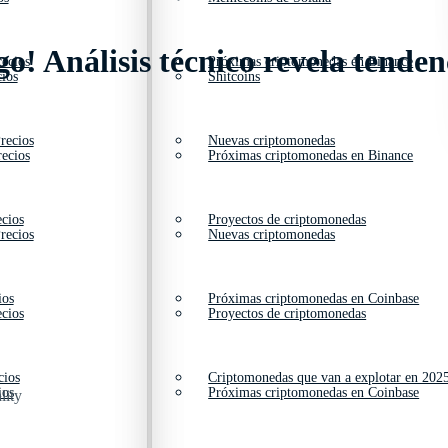
o! Análisis técnico revela tendenc
ecios
Próximas criptomonedas en Binance
ios
Shitcoins
recios
Nuevas criptomonedas
ecios
Próximas criptomonedas en Binance
cios
Proyectos de criptomonedas
recios
Nuevas criptomonedas
ios
Próximas criptomonedas en Coinbase
cios
Proyectos de criptomonedas
cios
Criptomonedas que van a explotar en 202
ios
Próximas criptomonedas en Coinbase
lity