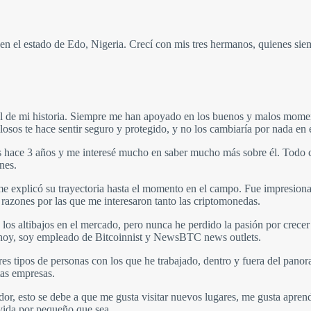
n el estado de Edo, Nigeria. Crecí con mis tres hermanos, quienes sie
ral de mi historia. Siempre me han apoyado en los buenos y malos mom
osos te hace sentir seguro y protegido, y no los cambiaría por nada en
 hace 3 años y me interesé mucho en saber mucho más sobre él. Todo c
nes.
e explicó su trayectoria hasta el momento en el campo. Fue impresionan
s razones por las que me interesaron tanto las criptomonedas.
los altibajos en el mercado, pero nunca he perdido la pasión por crecer
Y hoy, soy empleado de Bitcoinnist y NewsBTC news outlets.
es tipos de personas con los que he trabajado, dentro y fuera del panor
tas empresas.
, esto se debe a que me gusta visitar nuevos lugares, me gusta aprende
vida por pequeño que sea.