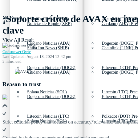
¡Soporte crítico de AVAX en jueg
No Result
Shiba Inu News (SHIB)
Chainlink (LINK) Pr
Noticias de Ripple (XRP)
Cardano (ADA) Prec
clave
View All Result
Cardano Noticias (ADA)
Dogecoin (DOGE) P
Shiba Inu News (SHIB)
Chainlink (LINK) Pr
Godspower Owie
Last Updated: August 18, 2024 12:42 pm
2 mins read
Dogecoin Noticias (DOGE)
Ethereum (ETH) Pre
Cardano Noticias (ADA)
Dogecoin (DOGE) P
Reason to trust
Solana Noticias (SOL)
Litecoin (LTC) Prec
Dogecoin Noticias (DOGE)
Ethereum (ETH) Pre
Litecoin Noticias (LTC)
Polkadot (DOT) Pre
Solana Noticias (SOL)
Litecoin (LTC) Prec
Strict editorial policy that focuses on accuracy, relevance, and impartia
Created by industry experts and meticulously reviewed