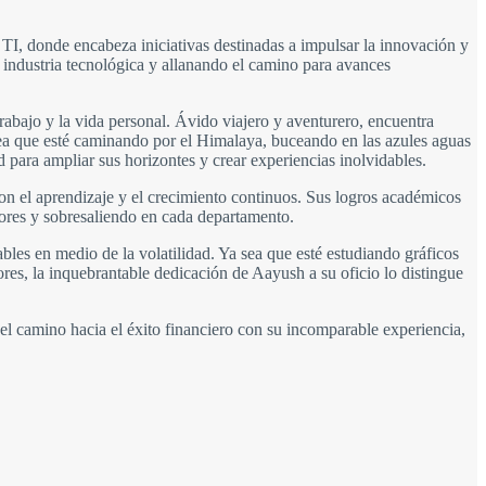
I, donde encabeza iniciativas destinadas a impulsar la innovación y
a industria tecnológica y allanando el camino para avances
rabajo y la vida personal. Ávido viajero y aventurero, encuentra
 sea que esté caminando por el Himalaya, buceando en las azules aguas
para ampliar sus horizontes y crear experiencias inolvidables.
n el aprendizaje y el crecimiento continuos. Sus logros académicos
nores y sobresaliendo en cada departamento.
les en medio de la volatilidad. Ya sea que esté estudiando gráficos
dores, la inquebrantable dedicación de Aayush a su oficio lo distingue
 camino hacia el éxito financiero con su incomparable experiencia,