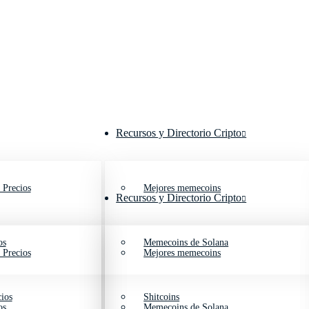
Recursos y Directorio Cripto
 Precios
Mejores memecoins
Recursos y Directorio Cripto
os
Memecoins de Solana
 Precios
Mejores memecoins
ios
Shitcoins
os
Memecoins de Solana