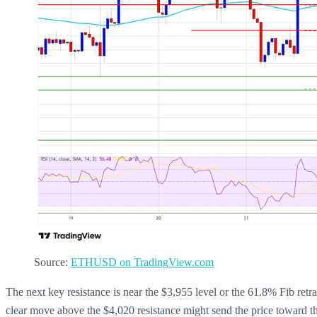
Source:
ETHUSD on TradingView.com
The next key resistance is near the $3,955 level or the 61.8% Fib ret
clear move above the $4,020 resistance might send the price toward th