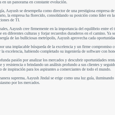
va en un panorama en constante evolución.
ía, Aayush se desempeña como director de una prestigiosa empresa de T
nario, la empresa ha florecido, consolidando su posición como líder en l
ciones de TI.
les, Aayush cree firmemente en la importancia del equilibrio entre el t
e en diferentes culturas y forjar recuerdos duraderos en el camino. Ya
ergía de las bulliciosas metrópolis, Aayush aprovecha cada oportunidad 
 por una implacable búsqueda de la excelencia y un firme compromiso co
r la excelencia, habiendo completado su ingeniería de software con ho
unda pasión por analizar los mercados y descubrir oportunidades rentab
te y resistencia o brindando un análisis profundo a sus clientes y segui
ro de inspiración para los aspirantes a comerciantes de todo el mundo.
nera suprema, Aayush Jindal se erige como una luz guía, iluminando el
usiasmo por los mercados.