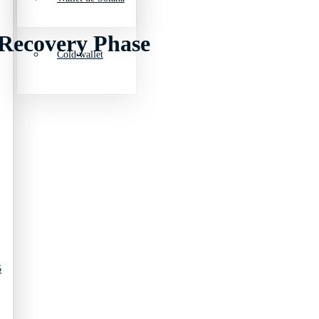
Recovery Phase
Cold wallet
5