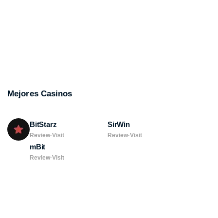
Mejores Casinos
BitStarz
SirWin
Review
·
Visit
Review
·
Visit
mBit
Review
·
Visit