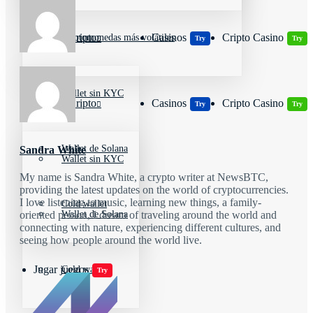
Wallets Cripto
Casinos
Cripto Casino
Criptomonedas más volátiles
Try
Try
Wallet sin KYC
Wallets Cripto
Casinos
Cripto Casino
Try
Try
Wallet de Solana
Sandra White
Wallet sin KYC
My name is Sandra White, a crypto writer at NewsBTC,
providing the latest updates on the world of cryptocurrencies.
I love listening to music, learning new things, a family-
Cold wallet
Wallet de Solana
oriented person, I dream of traveling around the world and
connecting with nature, experiencing different cultures, and
seeing how people around the world live.
Jugar juegos
Cold wallet
Try