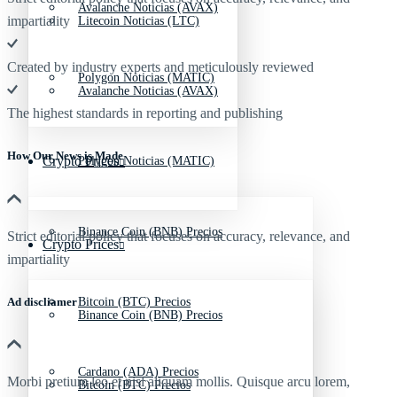
Avalanche Noticias (AVAX)
impartiality
Litecoin Noticias (LTC)
Created by industry experts and meticulously reviewed
Polygon Noticias (MATIC)
Avalanche Noticias (AVAX)
The highest standards in reporting and publishing
How Our News is Made
Crypto Prices
Polygon Noticias (MATIC)
Binance Coin (BNB) Precios
Strict editorial policy that focuses on accuracy, relevance, and
Crypto Prices
impartiality
Ad discliamer
Bitcoin (BTC) Precios
Binance Coin (BNB) Precios
Cardano (ADA) Precios
Morbi pretium leo et nisl aliquam mollis. Quisque arcu lorem,
Bitcoin (BTC) Precios