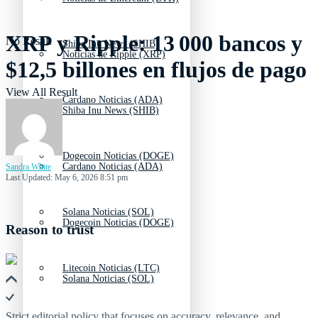
XRP y Ripple: 13 000 bancos y
No Result
Shiba Inu News (SHIB)
Noticias de Ripple (XRP)
$12,5 billones en flujos de pago
View All Result
Cardano Noticias (ADA)
Shiba Inu News (SHIB)
Dogecoin Noticias (DOGE)
Cardano Noticias (ADA)
Sandra White
Last Updated: May 6, 2026 8:51 pm
Solana Noticias (SOL)
Dogecoin Noticias (DOGE)
Reason to trust
Litecoin Noticias (LTC)
Solana Noticias (SOL)
Strict editorial policy that focuses on accuracy, relevance, and