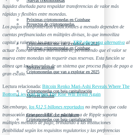
Nuevas criptomonedas
liquidez diseñada para respaldar transferencias de valor más
rápidas y flexibles entre monedas.
Próximas criptomonedas en Coinbase
Proyectos de criptomonedas
Los pagos transfronterizos tradicionales a menudo dependen de
cuentas prefinanciadas en múltiples divisas, lo que inmoviliza
capital y ralentiza las transacciones.
XRP ofrece una alternativa
al
Criptomonedas que van a explotar en 2025
Próximas criptomonedas en Coinbase
actuar como un activo intermediario, permitiendo que el valor se
mueva entre monedas sin requerir esas reservas. Esta función se
alinea con las demandas de un sistema que procesa flujos de pago a
Mejores altcoins
Criptomonedas que van a explotar en 2025
gran escala.
Lectura relacionada:
Bitcoin Renko Mari-Ashi Reveals Where The
Criptomonedas con baja capitalización
Bottom Lies And When The Rise Will Begin Again
Mejores altcoins
Sin embargo,
los $12,5 billones reportados
no implican que cada
transacción pase por XRP. La plataforma de Ripple soporta
Criptomonedas con más futuro
Criptomonedas con baja capitalización
múltiples métodos de pago, brindando a las instituciones
flexibilidad según los requisitos regulatorios y las preferencias