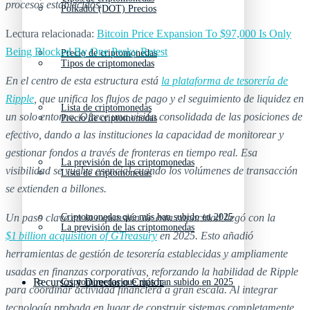
procesos establecidos.
Polkadot (DOT) Precios
Lectura relacionada:
Bitcoin Price Expansion To $97,000 Is Only
Being Blocked By One Pesky Retest
Precio de criptomonedas
Tipos de criptomonedas
En el centro de esta estructura está
la plataforma de tesorería de
Ripple
, que unifica los flujos de pago y el seguimiento de liquidez en
Lista de criptomonedas
un solo entorno. Ofrece una visión consolidada de las posiciones de
Precio de criptomonedas
efectivo, dando a las instituciones la capacidad de monitorear y
gestionar fondos a través de fronteras en tiempo real. Esa
La previsión de las criptomonedas
visibilidad se vuelve esencial cuando los volúmenes de transacción
Lista de criptomonedas
se extienden a billones.
Un paso clave en la expansión de esta capacidad llegó con la
Criptomonedas que más han subido en 2025
La previsión de las criptomonedas
$1 billion acquisition of GTreasury
en 2025. Esto añadió
herramientas de gestión de tesorería establecidas y ampliamente
usadas en finanzas corporativas, reforzando la habilidad de Ripple
Recursos y Directorio Cripto
Criptomonedas que más han subido en 2025
para coordinar actividad financiera a gran escala. Al integrar
tecnología probada en lugar de construir sistemas completamente