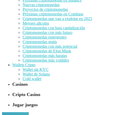
Próximas criptomonedas en Binance
Nuevas criptomonedas
Proyectos de criptomonedas
Próximas criptomonedas en Coinbase
Criptomonedas que van a explotar en 2025
Mejores altcoins
Criptomonedas con baja capitalización
Criptomonedas con más futuro
Criptomonedas emergentes
Criptomonedas gratis
Criptomonedas con más potencial
Criptomonedas de Elon Musk
Criptomonedas más baratas
Criptomonedas más volátiles
Wallets Cripto
Wallet sin KYC
Wallet de Solana
Cold wallet
Casinos
Cripto Casino
Jugar juegos