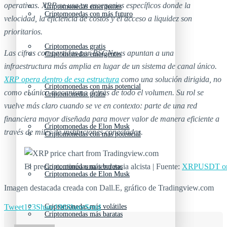
operativas. XRP se usa en escenarios específicos donde la
Criptomonedas emergentes
Criptomonedas con más futuro
velocidad, la eficiencia de costos y el acceso a liquidez son
prioritarios.
Criptomonedas gratis
Las cifras compartidas por BSCNews apuntan a una
Criptomonedas emergentes
infraestructura más amplia en lugar de un sistema de canal único.
XRP opera dentro de esa estructura
como una solución dirigida, no
Criptomonedas con más potencial
como el único mecanismo detrás de todo el volumen. Su rol se
Criptomonedas gratis
vuelve más claro cuando se ve en contexto: parte de una red
financiera mayor diseñada para mover valor de manera eficiente a
Criptomonedas de Elon Musk
través de miles de instituciones conectadas.
Criptomonedas con más potencial
El precio continúa una tendencia alcista | Fuente:
XRPUSDT on 
Criptomonedas más baratas
Criptomonedas de Elon Musk
Imagen destacada creada con Dall.E, gráfico de Tradingview.com
Tweet
123
Share
196
Share
Send
Criptomonedas más volátiles
Criptomonedas más baratas