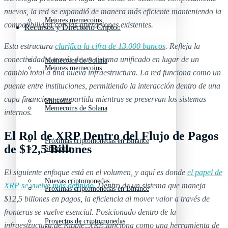
nuevos, la red se expandió de manera más eficiente manteniendo la
Mejores memecoins
compatibilidad con las operaciones existentes.
Recursos y Directorio Cripto
Esta estructura
clarifica la cifra de 13.000 bancos
. Refleja la
conectividad a través de un sistema unificado en lugar de un
Memecoins de Solana
Mejores memecoins
cambio total a una nueva infraestructura. La red funciona como un
puente entre instituciones, permitiendo la interacción dentro de una
capa financiera compartida mientras se preservan los sistemas
Shitcoins
Memecoins de Solana
internos.
El Rol de XRP Dentro del Flujo de Pagos
Próximas criptomonedas en Binance
de $12,5 Billones
Shitcoins
El siguiente enfoque está en el volumen, y aquí es donde
el papel de
Nuevas criptomonedas
XRP se vuelve más definido
. Dentro de un sistema que maneja
Próximas criptomonedas en Binance
$12,5 billones en pagos, la eficiencia al mover valor a través de
fronteras se vuelve esencial. Posicionado dentro de la
Proyectos de criptomonedas
infraestructura de Ripple, XRP funciona como una herramienta de