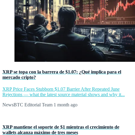
XRP se topa con la barrera de $1.07: ¿Qué implica para el
mercado cripto?
XRP Price Faces Stubborn $1.07 Barrier After Repeated June
Rejections — what the latest source material shows and why it...
NewsBTC Editorial Team
1 month ago
XRP mantiene el soporte de $1 mientras el crecimiento de
wallets alcanza máximo de tres meses