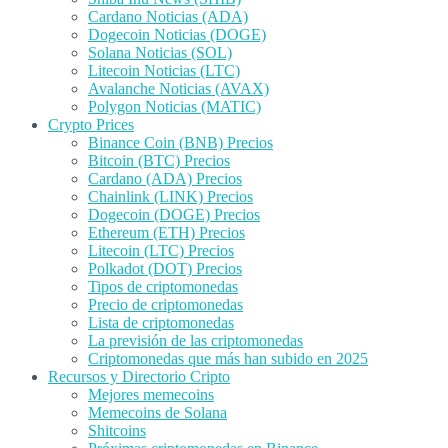
Cardano Noticias (ADA)
Dogecoin Noticias (DOGE)
Solana Noticias (SOL)
Litecoin Noticias (LTC)
Avalanche Noticias (AVAX)
Polygon Noticias (MATIC)
Crypto Prices
Binance Coin (BNB) Precios
Bitcoin (BTC) Precios
Cardano (ADA) Precios
Chainlink (LINK) Precios
Dogecoin (DOGE) Precios
Ethereum (ETH) Precios
Litecoin (LTC) Precios
Polkadot (DOT) Precios
Tipos de criptomonedas
Precio de criptomonedas
Lista de criptomonedas
La previsión de las criptomonedas
Criptomonedas que más han subido en 2025
Recursos y Directorio Cripto
Mejores memecoins
Memecoins de Solana
Shitcoins