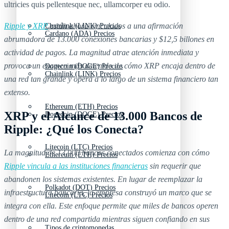
ultricies quis pellentesque nec, ullamcorper eu odio.
Ripple y XRP
están ahora vinculados a una afirmación
Chainlink (LINK) Precios
Cardano (ADA) Precios
abrumadora de 13.000 conexiones bancarias y $12,5 billones en
actividad de pagos. La magnitud atrae atención inmediata y
provoca un examen más detenido de cómo XRP encaja dentro de
Dogecoin (DOGE) Precios
Chainlink (LINK) Precios
una red tan grande y opera a lo largo de un sistema financiero tan
extenso.
Ethereum (ETH) Precios
XRP y el Alcance de 13.000 Bancos de
Dogecoin (DOGE) Precios
Ripple: ¿Qué los Conecta?
Litecoin (LTC) Precios
La magnitud de 13.000 bancos conectados comienza con cómo
Ethereum (ETH) Precios
Ripple vincula a las instituciones financieras
sin requerir que
abandonen los sistemas existentes. En lugar de reemplazar la
Polkadot (DOT) Precios
infraestructura bancaria, la empresa construyó un marco que se
Litecoin (LTC) Precios
integra con ella. Este enfoque permite que miles de bancos operen
dentro de una red compartida mientras siguen confiando en sus
Tipos de criptomonedas