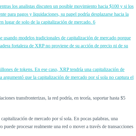
ntras los analistas discuten un posible movimiento hacia $100 y si los
te para pagos y liquidaciones, su papel podría desplazarse hacia la
 en lugar de solo de la capitalización de mercado. 6
se usando modelos tradicionales de capitalización de mercado porque
dadera fortaleza de XRP no proviene de su acción de precio ni de su
illones de tokens. En ese caso, XRP tendría una capitalización de
argumentó que la capitalización de mercado por sí sola no captura el
iones transfronterizas, la red podría, en teoría, soportar hasta $5
 capitalización de mercado por sí sola. En pocas palabras, una
ero puede procesar realmente una red o mover a través de transacciones