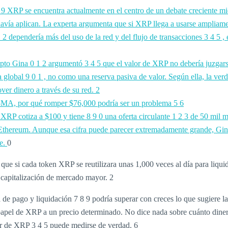
8
9 XRP se encuentra actualmente en el centro de un debate creciente mie
avía aplican. La experta argumenta que si XRP llega a usarse ampliamen
1
2 dependería más del uso de la red y del flujo de transacciones 3 4 5 ,
ipto Gina
0
1
2 argumentó
3
4
5 que el valor de XRP no debería juzgar
ra global
9
0
1 , no como una reserva pasiva de valor. Según ella, la ver
over dinero a través de su red.
2
00-MA, por qué romper $76,000 podría ser un problema
5
6
ue XRP cotiza a $100 y tiene
8
9
0 una oferta circulante
1
2
3 de 50 mil m
thereum. Aunque esa cifra puede parecer extremadamente grande, Gina 
te.
0
e si cada token XRP se reutilizara unas 1,000 veces al día para liquidac
a capitalización de mercado mayor. 2
e pago y liquidación 7 8 9 podría superar con creces lo que sugiere la
en papel de XRP a un precio determinado. No dice nada sobre cuánto din
lor de XRP
3
4
5 puede medirse de verdad.
6