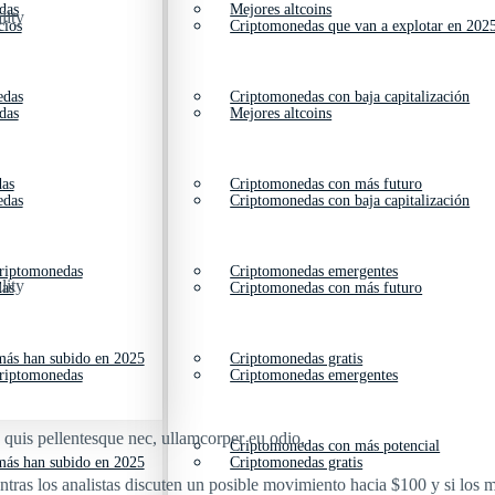
das
Mejores altcoins
lity
cios
Criptomonedas que van a explotar en 202
edas
Criptomonedas con baja capitalización
das
Mejores altcoins
das
Criptomonedas con más futuro
edas
Criptomonedas con baja capitalización
criptomonedas
Criptomonedas emergentes
lity
das
Criptomonedas con más futuro
ás han subido en 2025
Criptomonedas gratis
criptomonedas
Criptomonedas emergentes
s quis pellentesque nec, ullamcorper eu odio.
Criptomonedas con más potencial
ás han subido en 2025
Criptomonedas gratis
tras los analistas discuten un posible movimiento hacia $100 y si los 