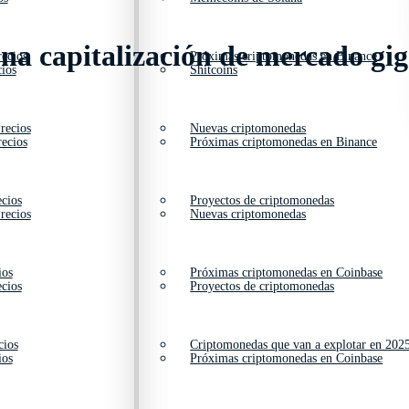
na capitalización de mercado gi
ecios
Próximas criptomonedas en Binance
ios
Shitcoins
recios
Nuevas criptomonedas
ecios
Próximas criptomonedas en Binance
cios
Proyectos de criptomonedas
recios
Nuevas criptomonedas
ios
Próximas criptomonedas en Coinbase
cios
Proyectos de criptomonedas
cios
Criptomonedas que van a explotar en 202
ios
Próximas criptomonedas en Coinbase