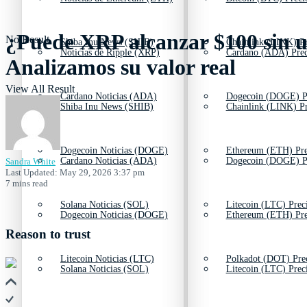
¿Puede XRP alcanzar $100 sin u
No Result
Shiba Inu News (SHIB)
Chainlink (LINK) Pr
Noticias de Ripple (XRP)
Cardano (ADA) Prec
Analizamos su valor real
View All Result
Cardano Noticias (ADA)
Dogecoin (DOGE) P
Shiba Inu News (SHIB)
Chainlink (LINK) Pr
Dogecoin Noticias (DOGE)
Ethereum (ETH) Pre
Cardano Noticias (ADA)
Dogecoin (DOGE) P
Sandra White
Last Updated: May 29, 2026 3:37 pm
7 mins read
Solana Noticias (SOL)
Litecoin (LTC) Prec
Dogecoin Noticias (DOGE)
Ethereum (ETH) Pre
Reason to trust
Litecoin Noticias (LTC)
Polkadot (DOT) Pre
Solana Noticias (SOL)
Litecoin (LTC) Prec