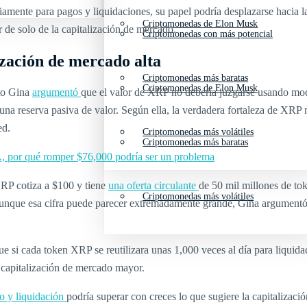
mente para pagos y liquidaciones, su papel podría desplazarse hacia la 
Criptomonedas de Elon Musk
r de solo de la capitalización de mercado.
Criptomonedas con más potencial
ización de mercado alta
Criptomonedas más baratas
Criptomonedas de Elon Musk
pto Gina
argumentó
que el valor de XRP no debería juzgarse usando mode
una reserva pasiva de valor. Según ella, la verdadera fortaleza de XRP n
ed.
Criptomonedas más volátiles
Criptomonedas más baratas
A, por qué romper $76,000 podría ser un problema
 XRP cotiza a $100 y tiene
una oferta circulante
de 50 mil millones de to
Criptomonedas más volátiles
que esa cifra puede parecer extremadamente grande, Gina argumentó que
si cada token XRP se reutilizara unas 1,000 veces al día para liquidacio
na capitalización de mercado mayor.
o y liquidación
podría superar con creces lo que sugiere la capitalizaci