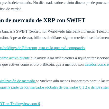
un precio determinado. No dice nada sobre cuánto dinero puede procesar
rse de verdad.
ión de mercado de XRP con SWIFT
a bancaria SWIFT (Society for Worldwide Interbank Financial Telecom
rsión. A pesar de eso, billones de dólares siguen moviéndose diariament
 holdings de Ethereum, esto es lo que está comprando
 como activo puente
que ayuda a las instituciones a liquidar transaccio
a que activos como el oro o Bitcoin, que a menudo son
tratados como r
apitalización de mercado
se vuelven aún menos importantes porque las r
equeña parte de los mercados globales de derivados
0
1
2 o de los sist
T en Tradingview.com
6