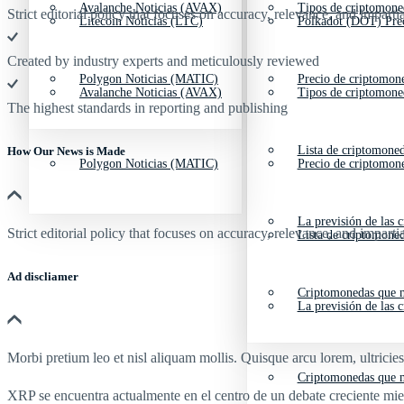
Avalanche Noticias (AVAX)
Tipos de criptomone
Strict editorial policy that focuses on accuracy, relevance, and impartia
Litecoin Noticias (LTC)
Polkadot (DOT) Pre
Created by industry experts and meticulously reviewed
Polygon Noticias (MATIC)
Precio de criptomon
Avalanche Noticias (AVAX)
Tipos de criptomone
The highest standards in reporting and publishing
Lista de criptomone
How Our News is Made
Polygon Noticias (MATIC)
Precio de criptomon
La previsión de las 
Strict editorial policy that focuses on accuracy, relevance, and impartia
Lista de criptomone
Ad discliamer
Criptomonedas que m
La previsión de las 
Morbi pretium leo et nisl aliquam mollis. Quisque arcu lorem, ultricie
Criptomonedas que m
XRP se encuentra actualmente en el centro de un debate creciente mien