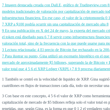
7 Imagen destacada creada con Dall.E, gráfico de Tradingview.com
modelos tradicionales de valoración por capitalización de mercado tod
infraestructura financiera. En ese caso, el valor de la criptomoneda
0
7 XRP a $100 podría ocurrir sin una capitalización de mercado alta 8
9 En una publicación en X del 24 de mayo, la experta del mercado cr
el token está diseñado para
6
7
8 servir como infraestructura financie
valoración total, sino de la frecuencia con la que puede usarse para m
3 Lectura relacionada:
4 El precio de Bitcoin fue rechazado en la 2
7 Para ilustrar su punto, Gina utilizó un escenario hipotético en el q
mercado de aproximadamente $5 billones, superando la de Bitcoin y E
valor total que
4
5
6 el XRP Ledger (XRPL)
7
8
9 procesa diariamen
1 También se centró en la velocidad de liquidez de XRP. Gina sugirió qu
cuatrillones en flujos de transacciones cada día, todo sin necesitar un
3 Con base en este concepto, 4 5 6 el valor de XRP como herramienta d
capitalización de mercado de $5 billones refleja solo el valor total 
repetidas, que, según Gina, es la forma en que
0
1
2 el verdadero va