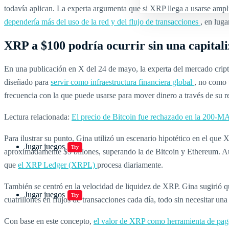
todavía aplican. La experta argumenta que si XRP llega a usarse amplia
dependería más del uso de la red y del flujo de transacciones
, en luga
XRP a $100 podría ocurrir sin una capital
En una publicación en X del 24 de mayo, la experta del mercado cri
diseñado para
servir como infraestructura financiera global
, no como 
frecuencia con la que puede usarse para mover dinero a través de su r
Lectura relacionada:
El precio de Bitcoin fue rechazado en la 200-M
Para ilustrar su punto, Gina utilizó un escenario hipotético en el que
Jugar juegos
Try
aproximadamente $5 billones, superando la de Bitcoin y Ethereum. Aun
que
el XRP Ledger (XRPL)
procesa diariamente.
También se centró en la velocidad de liquidez de XRP. Gina sugirió que 
Jugar juegos
Try
cuatrillones en flujos de transacciones cada día, todo sin necesitar u
Con base en este concepto,
el valor de XRP como herramienta de pag