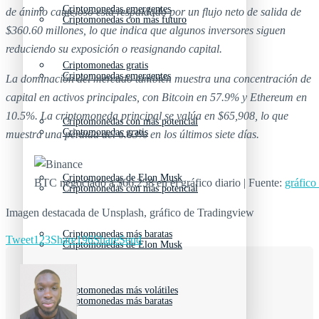
Criptomonedas emergentes
de ánimo cauteloso está respaldado por un flujo neto de salida de
Criptomonedas con más futuro
$360.60 millones, lo que indica que algunos inversores siguen
reduciendo su exposición o reasignando capital.
Criptomonedas gratis
Criptomonedas emergentes
La dominación del mercado también muestra una concentración de
capital en activos principales, con Bitcoin en 57.9% y Ethereum en
10.5%. La criptomoneda principal se valúa en $65,908, lo que
Criptomonedas con más potencial
Criptomonedas gratis
muestra una pérdida del 6.63% en los últimos siete días.
Criptomonedas de Elon Musk
BTC negociado a $66,258 en el gráfico diario | Fuente:
gráfic
Criptomonedas con más potencial
Imagen destacada de Unsplash, gráfico de Tradingview
Criptomonedas más baratas
Tweet
123
Share
196
Share
Send
Criptomonedas de Elon Musk
Criptomonedas más volátiles
Criptomonedas más baratas