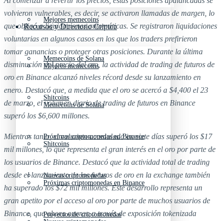
Al comenzar a revertir los precios, estas posiciones apalancadas se
volvieron vulnerables, es decir, se activaron llamadas de margen, lo
Mejores memecoins
que obligó a liquidaciones automáticas. Se registraron liquidaciones
Recursos y Directorio Cripto
voluntarias en algunos casos en los que los traders prefirieron
tomar ganancias o proteger otras posiciones. Durante la última
Memecoins de Solana
disminución del precio del oro, la actividad de trading de futuros de
Mejores memecoins
oro en Binance alcanzó niveles récord desde su lanzamiento en
enero. Destacó que, a medida que el oro se acercó a $4,400 el 23
Shitcoins
de marzo, el volumen diario de trading de futuros en Binance
Memecoins de Solana
superó los $6,600 millones.
Mientras tanto, el volumen acumulado en siete días superó los $17
Próximas criptomonedas en Binance
Shitcoins
mil millones, lo que representa el gran interés en el oro por parte de
los usuarios de Binance. Destacó que la actividad total de trading
desde el lanzamiento de los futuros de oro en la exchange también
Nuevas criptomonedas
Próximas criptomonedas en Binance
ha superado los $72 mil millones. Este desarrollo representa un
gran apetito por el acceso al oro por parte de muchos usuarios de
Binance, que ahora operan a través de exposición tokenizada
Proyectos de criptomonedas