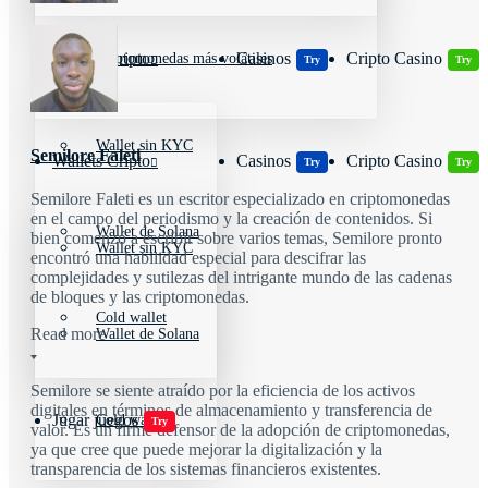
Wallets Cripto
Casinos
Cripto Casino
Criptomonedas más volátiles
Try
Try
Wallet sin KYC
Semilore Faleti
Wallets Cripto
Casinos
Cripto Casino
Try
Try
Semilore Faleti es un escritor especializado en criptomonedas
en el campo del periodismo y la creación de contenidos. Si
Wallet de Solana
bien comenzó a escribir sobre varios temas, Semilore pronto
Wallet sin KYC
encontró una habilidad especial para descifrar las
complejidades y sutilezas del intrigante mundo de las cadenas
de bloques y las criptomonedas.
Cold wallet
Read more
Wallet de Solana
Semilore se siente atraído por la eficiencia de los activos
digitales en términos de almacenamiento y transferencia de
Jugar juegos
Cold wallet
Try
valor. Es un firme defensor de la adopción de criptomonedas,
ya que cree que puede mejorar la digitalización y la
transparencia de los sistemas financieros existentes.