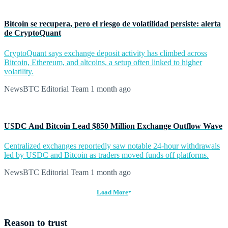
Bitcoin se recupera, pero el riesgo de volatilidad persiste: alerta
de CryptoQuant
CryptoQuant says exchange deposit activity has climbed across
Bitcoin, Ethereum, and altcoins, a setup often linked to higher
volatility.
NewsBTC Editorial Team
1 month ago
USDC And Bitcoin Lead $850 Million Exchange Outflow Wave
Centralized exchanges reportedly saw notable 24-hour withdrawals
led by USDC and Bitcoin as traders moved funds off platforms.
NewsBTC Editorial Team
1 month ago
Load More
Reason to trust