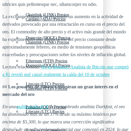
ultricies quis pellentesque nec, ullamcorper eu odio.
Chainlink (LINK) Precios
La exchange Binance ha registrado un aumento en la actividad de
Cardano (ADA) Precios
derivados provocado por una retractación en curso en el precio del
oro. El commodity de alto precio y el activo más grande del mundo
Dogecoin (DOGE) Precios
ha experimentado una disminución del precio constante desde
Chainlink (LINK) Precios
aproximadamente febrero, en medio de tensiones geopolíticas
exacerbadas y preocupaciones sobre los niveles de inflación global.
Ethereum (ETH) Precios
Dogecoin (DOGE) Precios
Lectura relacionada:
No es Binance: Analista de Bitcoin que compró
a $1 reveló qué causó realmente la caída del 10 de octubre
Litecoin (LTC) Precios
##
Los usuarios de Binance muestran un gran interés en el
Ethereum (ETH) Precios
mercado del oro
En una
publicación de X
del renombrado analista Darkfost, el oro
Polkadot (DOT) Precios
Litecoin (LTC) Precios
ha disminuido más de un 17% desde su máximo histórico por
encima de $5,300, lo que marca una corrección significativa
después de un rally prolongado inicial que comenzó en 2024, lo que
Tipos de criptomonedas