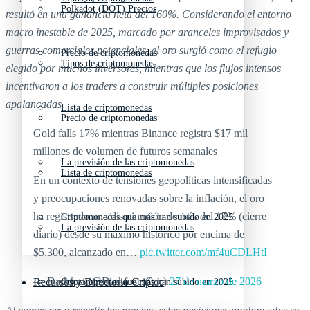
Polkadot (DOT) Precios
resultó en una ganancia neta del 160%. Considerando el entorno
macro inestable de 2025, marcado por aranceles improvisados y
guerras comerciales potenciales, el oro surgió como el refugio
Precio de criptomonedas
Tipos de criptomonedas
elegido por muchos inversores, mientras que los flujos intensos
incentivaron a los traders a construir múltiples posiciones
apalancadas.
Lista de criptomonedas
Precio de criptomonedas
Gold falls 17% mientras Binance registra $17 mil
millones de volumen de futuros semanales
La previsión de las criptomonedas
Lista de criptomonedas
En un contexto de tensiones geopolíticas intensificadas
y preocupaciones renovadas sobre la inflación, el oro
ha registrado una disminución de más del 17% (cierre
Criptomonedas que más han subido en 2025
La previsión de las criptomonedas
diario) desde su máximo histórico por encima de
$5,300, alcanzado en…
pic.twitter.com/mf4uCDLHtI
— Darkfost (@Darkfost_Coc)
27 de marzo de 2026
Recursos y Directorio Cripto
Criptomonedas que más han subido en 2025