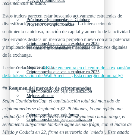
Nuevas criptomonedas
recientemente lanzada.
Estos traders parecen estar buscando activamente estrategias de
Próximas criptomonedas en Coinbase
diversificación y cobertura alternativas. La intersección de
Proyectos de criptomonedas
sentimiento cauteloso, rotación de capital y aumento de la actividad
de derivados destaca un mercado perpetuo nuevo con alto potencial
Criptomonedas que van a explotar en 2025
y implicaciones desconocidas en los mercados de activos digitales
Próximas criptomonedas en Coinbase
de la exchange.
Lectura relacionada:
Mejores altcoins
XRP se encuentra en el centro de la expansión
Criptomonedas que van a explotar en 2025
de la tokenización de Wall Street — ¿Está emergiendo un rally?
##
Resumen del mercado de criptomonedas
Criptomonedas con baja capitalización
Mejores altcoins
Según CoinMarketCap, el capitalización total del mercado de
criptomonedas se desplomó a $2.28 billones, lo que refleja una
Criptomonedas con más futuro
pérdida del 3.81%. En medio de este movimiento hacia abajo, el
Criptomonedas con baja capitalización
sentimiento subyacente también sigue siendo frágil, con el Índice de
Miedo y Codicia en 22, firme en territorio de "miedo". Este estado