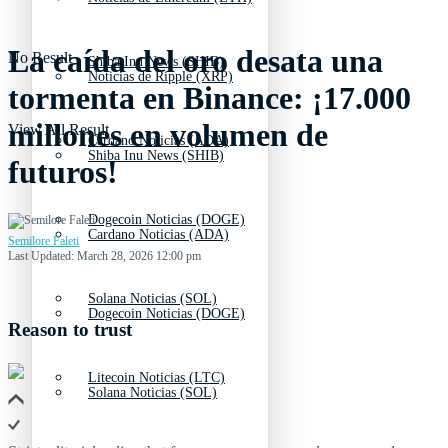
La caída del oro desata una
No Result
Shiba Inu News (SHIB)
Noticias de Ripple (XRP)
tormenta en Binance: ¡17.000
millones en volumen de
View All Result
Cardano Noticias (ADA)
Shiba Inu News (SHIB)
futuros!
Dogecoin Noticias (DOGE)
Cardano Noticias (ADA)
Semilore Faleti
Last Updated: March 28, 2026 12:00 pm
Solana Noticias (SOL)
Dogecoin Noticias (DOGE)
Reason to trust
Litecoin Noticias (LTC)
Solana Noticias (SOL)