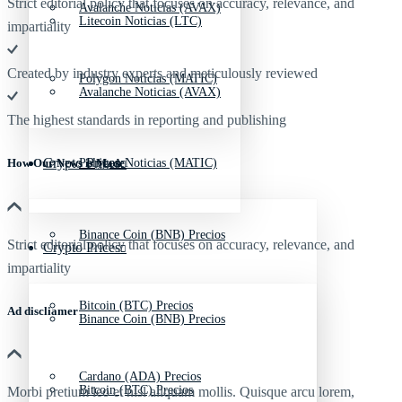
Strict editorial policy that focuses on accuracy, relevance, and
Avalanche Noticias (AVAX)
Litecoin Noticias (LTC)
impartiality
Created by industry experts and meticulously reviewed
Polygon Noticias (MATIC)
Avalanche Noticias (AVAX)
The highest standards in reporting and publishing
Crypto Prices
Polygon Noticias (MATIC)
How Our News is Made
Binance Coin (BNB) Precios
Strict editorial policy that focuses on accuracy, relevance, and
Crypto Prices
impartiality
Bitcoin (BTC) Precios
Ad discliamer
Binance Coin (BNB) Precios
Cardano (ADA) Precios
Bitcoin (BTC) Precios
Morbi pretium leo et nisl aliquam mollis. Quisque arcu lorem,