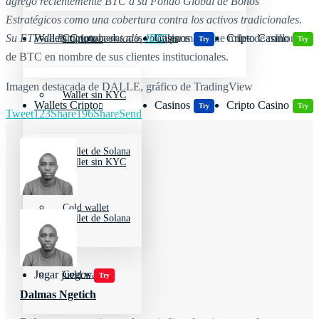
agregó recientemente BTC a su Fondo Global de Bonos
Estratégicos como una cobertura contra los activos tradicionales.
Su ETF de Bitcoin al contado,
IBIT
, ya
mantiene miles de millones
Wallets Cripto
Casinos
Cripto Casino
Criptomonedas más volátiles
Try
Try
de BTC en nombre de sus clientes institucionales.
Imagen destacada de DALLE, gráfico de TradingView
Wallet sin KYC
Wallets Cripto
Casinos
Cripto Casino
Try
Try
Tweet
123
Share
196
Share
Send
Wallet de Solana
Wallet sin KYC
Cold wallet
Wallet de Solana
Jugar juegos
Cold wallet
Try
Dalmas Ngetich