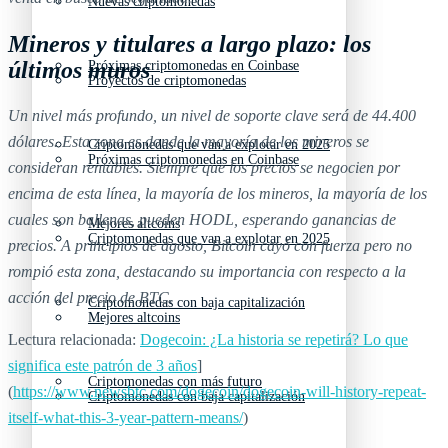
Nuevas criptomonedas
Mineros y titulares a largo plazo: los
últimos muros
Próximas criptomonedas en Coinbase
Proyectos de criptomonedas
Un nivel más profundo, un nivel de soporte clave será de 44.400
dólares. Esta zona es donde la mayoría de los mineros se
Criptomonedas que van a explotar en 2025
Próximas criptomonedas en Coinbase
consideran rentables. Siempre que los precios se negocien por
encima de esta línea, la mayoría de los mineros, la mayoría de los
cuales son ballenas, pueden HODL, esperando ganancias de
Mejores altcoins
Criptomonedas que van a explotar en 2025
precios. A principios de agosto, Bitcoin cayó con fuerza pero no
rompió esta zona, destacando su importancia con respecto a la
acción del precio de BTC.
Criptomonedas con baja capitalización
Mejores altcoins
Lectura relacionada:
Dogecoin: ¿La historia se repetirá? Lo que
significa este patrón de 3 años
]
Criptomonedas con más futuro
(
https://www.newsbtc.com/dogecoin/dogecoin-will-history-repeat-
Criptomonedas con baja capitalización
itself-what-this-3-year-pattern-means/
)