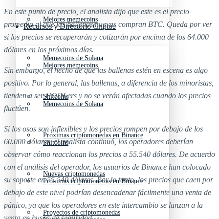
En este punto de precio, el analista dijo que este es el precio
Mejores memecoins
promedio al que las ballenas nuevas compran BTC. Queda por ver
Recursos y Directorio Cripto
si los precios se recuperarán y cotizarán por encima de los 64.000
dólares en los próximos días.
Memecoins de Solana
Mejores memecoins
Sin embargo, el hecho de que las ballenas estén en escena es algo
positivo. Por lo general, las ballenas, a diferencia de los minoristas,
tienden a ser HODLers y no se verán afectadas cuando los precios
Shitcoins
Memecoins de Solana
fluctúen.
Si los osos son inflexibles y los precios rompen por debajo de los
Próximas criptomonedas en Binance
60.000 dólares, el analista continuó, los operadores deberían
Shitcoins
observar cómo reaccionan los precios a 55.540 dólares. De acuerdo
con el análisis del operador, los usuarios de Binance han colocado
Nuevas criptomonedas
su soporte en 55.540 dólares. Por lo tanto, los precios que caen por
Próximas criptomonedas en Binance
debajo de este nivel podrían desencadenar fácilmente una venta de
pánico, ya que los operadores en este intercambio se lanzan a la
Proyectos de criptomonedas
venta en busca de seguridad.