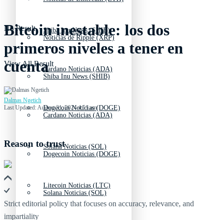
Bitcoin inestable: los dos
No Result
Shiba Inu News (SHIB)
Noticias de Ripple (XRP)
primeros niveles a tener en
cuenta
View All Result
Cardano Noticias (ADA)
Shiba Inu News (SHIB)
Dalmas Ngetich
Last Updated: August 31, 2024 4:51 am
Dogecoin Noticias (DOGE)
Cardano Noticias (ADA)
Reason to trust
Solana Noticias (SOL)
Dogecoin Noticias (DOGE)
Litecoin Noticias (LTC)
Solana Noticias (SOL)
Strict editorial policy that focuses on accuracy, relevance, and
impartiality