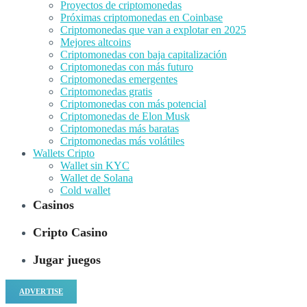
Proyectos de criptomonedas
Próximas criptomonedas en Coinbase
Criptomonedas que van a explotar en 2025
Mejores altcoins
Criptomonedas con baja capitalización
Criptomonedas con más futuro
Criptomonedas emergentes
Criptomonedas gratis
Criptomonedas con más potencial
Criptomonedas de Elon Musk
Criptomonedas más baratas
Criptomonedas más volátiles
Wallets Cripto
Wallet sin KYC
Wallet de Solana
Cold wallet
Casinos
Cripto Casino
Jugar juegos
ADVERTISE