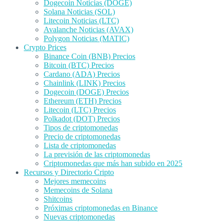
Dogecoin Noticias (DOGE)
Solana Noticias (SOL)
Litecoin Noticias (LTC)
Avalanche Noticias (AVAX)
Polygon Noticias (MATIC)
Crypto Prices
Binance Coin (BNB) Precios
Bitcoin (BTC) Precios
Cardano (ADA) Precios
Chainlink (LINK) Precios
Dogecoin (DOGE) Precios
Ethereum (ETH) Precios
Litecoin (LTC) Precios
Polkadot (DOT) Precios
Tipos de criptomonedas
Precio de criptomonedas
Lista de criptomonedas
La previsión de las criptomonedas
Criptomonedas que más han subido en 2025
Recursos y Directorio Cripto
Mejores memecoins
Memecoins de Solana
Shitcoins
Próximas criptomonedas en Binance
Nuevas criptomonedas