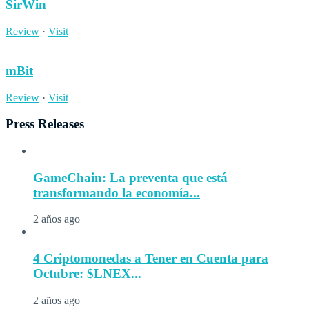
SirWin
Review
·
Visit
mBit
Review
·
Visit
Press Releases
GameChain: La preventa que está
transformando la economía...
2 años ago
4 Criptomonedas a Tener en Cuenta para
Octubre: $LNEX...
2 años ago