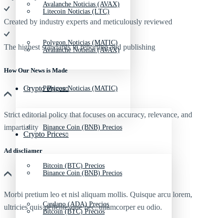
Avalanche Noticias (AVAX)
Litecoin Noticias (LTC)
Created by industry experts and meticulously reviewed
Polygon Noticias (MATIC)
The highest standards in reporting and publishing
Avalanche Noticias (AVAX)
How Our News is Made
Crypto Prices
Polygon Noticias (MATIC)
Strict editorial policy that focuses on accuracy, relevance, and
impartiality
Binance Coin (BNB) Precios
Crypto Prices
Ad discliamer
Bitcoin (BTC) Precios
Binance Coin (BNB) Precios
Morbi pretium leo et nisl aliquam mollis. Quisque arcu lorem,
Cardano (ADA) Precios
ultricies quis pellentesque nec, ullamcorper eu odio.
Bitcoin (BTC) Precios