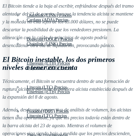
El Bitcoin tiende a la baja al escribir, enfriándose después del tramo
alentador del 23 de agosto. Aunque la tendencia alcista se mantiene
Chainlink (LINK) Precios
Cardano (ADA) Precios
y la moneda no está lejos de los 63.000 dólares, no se puede
descartar la posibilidad de que los vendedores presionen. La
alineación con la caída de principios de agosto podría
Dogecoin (DOGE) Precios
Chainlink (LINK) Precios
desencadenar otra ola de liquidación, provocando pánico.
El Bitcoin inestable, los dos primeros
Ethereum (ETH) Precios
niveles a tener en cuenta
Dogecoin (DOGE) Precios
Técnicamente, el Bitcoin se encuentra dentro de una formación de
Litecoin (LTC) Precios
ruptura alcista a partir de la bandera alcista establecida después de
Ethereum (ETH) Precios
la expansión del 8 de agosto.
Además, desde una perspectiva de análisis de volumen, los alcistas
Polkadot (DOT) Precios
Litecoin (LTC) Precios
tienen una oportunidad, ya que los precios todavía están dentro de
la barra alcista del 23 de agosto. Mientras el volumen de
operaciones siga siendo bajo a medida que los precios descienden,
Tipos de criptomonedas