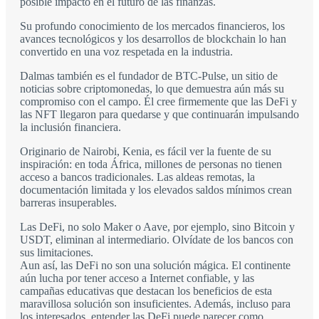
posible impacto en el futuro de las finanzas.
Su profundo conocimiento de los mercados financieros, los
avances tecnológicos y los desarrollos de blockchain lo han
convertido en una voz respetada en la industria.
Dalmas también es el fundador de BTC-Pulse, un sitio de
noticias sobre criptomonedas, lo que demuestra aún más su
compromiso con el campo. Él cree firmemente que las DeFi y
las NFT llegaron para quedarse y que continuarán impulsando
la inclusión financiera.
Originario de Nairobi, Kenia, es fácil ver la fuente de su
inspiración: en toda África, millones de personas no tienen
acceso a bancos tradicionales. Las aldeas remotas, la
documentación limitada y los elevados saldos mínimos crean
barreras insuperables.
Las DeFi, no solo Maker o Aave, por ejemplo, sino Bitcoin y
USDT, eliminan al intermediario. Olvídate de los bancos con
sus limitaciones.
Aun así, las DeFi no son una solución mágica. El continente
aún lucha por tener acceso a Internet confiable, y las
campañas educativas que destacan los beneficios de esta
maravillosa solución son insuficientes. Además, incluso para
los interesados, entender las DeFi puede parecer como