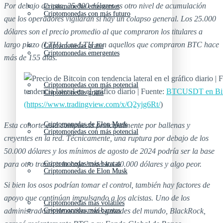
Por debajo de esto, 25.000 dólares es otro nivel de acumulación
Criptomonedas emergentes
Criptomonedas con más futuro
que los operadores vigilarán si hay un colapso general. Los 25.000
dólares son el precio promedio al que compraron los titulares a
largo plazo (LTH). Los LTH son aquellos que compraron BTC hace
Criptomonedas gratis
Criptomonedas emergentes
más de 155 días.
Criptomonedas con más potencial
tendencia lateral en el gráfico diario | Fuente:
BTCUSDT en Bin
Criptomonedas gratis
(https://www.tradingview.com/x/Q2yjg6Rt/
)
Criptomonedas de Elon Musk
Esta cohorte está compuesta principalmente por ballenas y
Criptomonedas con más potencial
creyentes en la red. Técnicamente, una ruptura por debajo de los
50.000 dólares y los mínimos de agosto de 2024 podría ser la base
para otro tramo a la baja hasta los 40.000 dólares y algo peor.
Criptomonedas más baratas
Criptomonedas de Elon Musk
Si bien los osos podrían tomar el control, también hay factores de
apoyo que continúan impulsando a los alcistas. Uno de los
Criptomonedas más volátiles
administradores de activos más grandes del mundo, BlackRock,
Criptomonedas más baratas