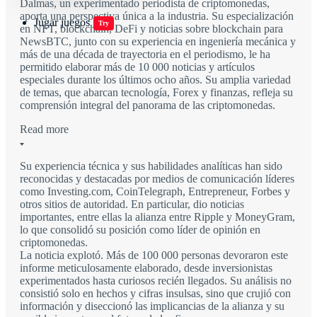
Dalmas, un experimentado periodista de criptomonedas,
aporta una perspectiva única a la industria. Su especialización
Jugar juegos
Try
en NFT, blockchain, DeFi y noticias sobre blockchain para
NewsBTC, junto con su experiencia en ingeniería mecánica y
más de una década de trayectoria en el periodismo, le ha
permitido elaborar más de 10 000 noticias y artículos
especiales durante los últimos ocho años. Su amplia variedad
de temas, que abarcan tecnología, Forex y finanzas, refleja su
comprensión integral del panorama de las criptomonedas.
Read more
Su experiencia técnica y sus habilidades analíticas han sido
reconocidas y destacadas por medios de comunicación líderes
como Investing.com, CoinTelegraph, Entrepreneur, Forbes y
otros sitios de autoridad. En particular, dio noticias
importantes, entre ellas la alianza entre Ripple y MoneyGram,
lo que consolidó su posición como líder de opinión en
criptomonedas.
La noticia explotó. Más de 100 000 personas devoraron este
informe meticulosamente elaborado, desde inversionistas
experimentados hasta curiosos recién llegados. Su análisis no
consistió solo en hechos y cifras insulsas, sino que crujió con
información y diseccionó las implicancias de la alianza y su