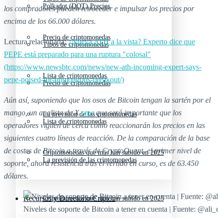
Polkadot (DOT) Precios
los compradores pueden retroceder e impulsar los precios por
encima de los 66.000 dólares.
Precio de criptomonedas
Lectura relacionada:
¿Nueva ATH a la vista? Experto dice que
Tipos de criptomonedas
PEPE está preparado para una ruptura "colosal"
(https://www.newsbtc.com/news/new-ath-incoming-expert-says-
Lista de criptomonedas
pepe-poised-for-humongous-breakout/)
Precio de criptomonedas
Aún así, suponiendo que los osos de Bitcoin tengan la sartén por el
mango, un analista de X
cree
que será importante que los
La previsión de las criptomonedas
Lista de criptomonedas
operadores vigilen de cerca cómo reaccionarán los precios en las
siguientes cuatro líneas de reacción. De la comparación de la base
de costes de Bitcoin a través de CryptoQuant, el primer nivel de
Criptomonedas que más han subido en 2025
La previsión de las criptomonedas
soporte, ahora resistencia tras el vertido en curso, es de 63.450
dólares.
Recursos y Directorio Cripto
Criptomonedas que más han subido en 2025
Niveles de soporte de Bitcoin a tener en cuenta | Fuente: @ali_