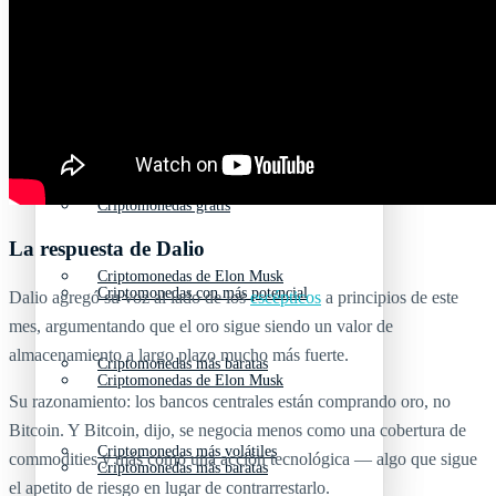
Criptomonedas emergentes
Criptomonedas con más futuro
Criptomonedas gratis
Criptomonedas emergentes
Criptomonedas con más potencial
Criptomonedas gratis
La respuesta de Dalio
Criptomonedas de Elon Musk
Criptomonedas con más potencial
Dalio agregó su voz al lado de los
escépticos
a principios de este
mes, argumentando que el oro sigue siendo un valor de
almacenamiento a largo plazo mucho más fuerte.
Criptomonedas más baratas
Criptomonedas de Elon Musk
Su razonamiento: los bancos centrales están comprando oro, no
Bitcoin. Y Bitcoin, dijo, se negocia menos como una cobertura de
Criptomonedas más volátiles
commodities y más como una acción tecnológica — algo que sigue
Criptomonedas más baratas
el apetito de riesgo en lugar de contrarrestarlo.