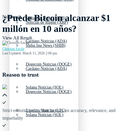
¿Puede Bitcoin alcanzar $1
No Result
Shiba Inu News (SHIB)
Noticias de Ripple (XRP)
millón en 10 años?
View All Result
Cardano Noticias (ADA)
Shiba Inu News (SHIB)
Christian Encila
Last Updated: March 11, 2026 2:00 pm
Dogecoin Noticias (DOGE)
Cardano Noticias (ADA)
Reason to trust
Solana Noticias (SOL)
Dogecoin Noticias (DOGE)
Strict editorial policy that focuses on accuracy, relevance, and
Litecoin Noticias (LTC)
Solana Noticias (SOL)
impartiality