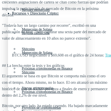
crecientes asignaciones de cartera se citan como fuerzas que podrían
impulsar la participación de mercado de Bitcoin en la próxima
Mejores memecoins
Recursos y Directorio Cripto
década.
"Todavía hay un largo camino por recorrer", escribió en una
Memecoins de Solana
publicación de blog, "pero capturar una sexta parte del mercado de
Mejores memecoins
valor de almacenamiento en 10 años no parece extremo".
Shitcoins
Memecoins de Solana
BTCUSD negociando a $69,608 en el gráfico de 24 horas:
Tra
## La brecha entre la tesis y los gráficos
Próximas criptomonedas en Binance
Shitcoins
El argumento se basa en que Bitcoin se comporta más como el oro
con el tiempo. Ahora mismo, no lo hace. El oro alcanzó un máximo
Nuevas criptomonedas
histórico de más de $5,327 por onza a finales de enero y permanece
Próximas criptomonedas en Binance
dentro del 2,2% de ese nivel.
Bitcoin, por otro lado, ha estado cayendo. Ha bajado marcadamente
Proyectos de criptomonedas