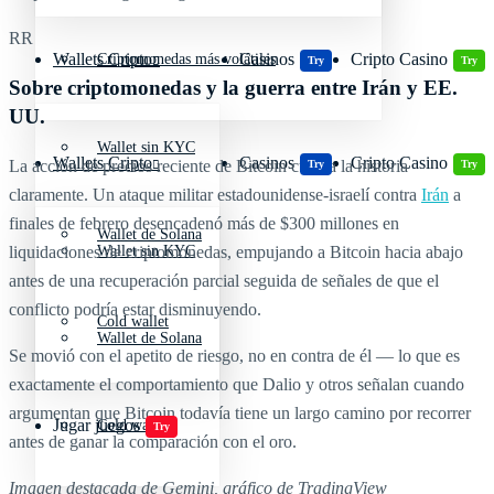
RR
Wallets Cripto
Casinos
Cripto Casino
Criptomonedas más volátiles
Try
Try
Sobre criptomonedas y la guerra entre Irán y EE.
UU.
Wallet sin KYC
Wallets Cripto
Casinos
Cripto Casino
La acción de precios reciente de Bitcoin cuenta la historia
Try
Try
claramente. Un ataque militar estadounidense-israelí contra
Irán
a
finales de febrero desencadenó más de $300 millones en
Wallet de Solana
liquidaciones de criptomonedas, empujando a Bitcoin hacia abajo
Wallet sin KYC
antes de una recuperación parcial seguida de señales de que el
conflicto podría estar disminuyendo.
Cold wallet
Wallet de Solana
Se movió con el apetito de riesgo, no en contra de él — lo que es
exactamente el comportamiento que Dalio y otros señalan cuando
argumentan que Bitcoin todavía tiene un largo camino por recorrer
Jugar juegos
Cold wallet
Try
antes de ganar la comparación con el oro.
Imagen destacada de Gemini, gráfico de TradingView