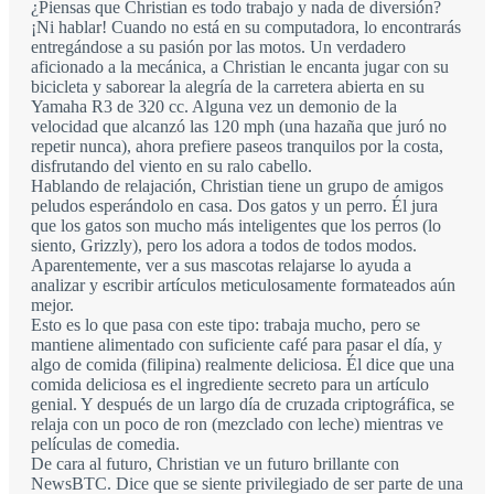
¿Piensas que Christian es todo trabajo y nada de diversión?
¡Ni hablar! Cuando no está en su computadora, lo encontrarás
entregándose a su pasión por las motos. Un verdadero
aficionado a la mecánica, a Christian le encanta jugar con su
bicicleta y saborear la alegría de la carretera abierta en su
Yamaha R3 de 320 cc. Alguna vez un demonio de la
velocidad que alcanzó las 120 mph (una hazaña que juró no
repetir nunca), ahora prefiere paseos tranquilos por la costa,
disfrutando del viento en su ralo cabello.
Hablando de relajación, Christian tiene un grupo de amigos
peludos esperándolo en casa. Dos gatos y un perro. Él jura
que los gatos son mucho más inteligentes que los perros (lo
siento, Grizzly), pero los adora a todos de todos modos.
Aparentemente, ver a sus mascotas relajarse lo ayuda a
analizar y escribir artículos meticulosamente formateados aún
mejor.
Esto es lo que pasa con este tipo: trabaja mucho, pero se
mantiene alimentado con suficiente café para pasar el día, y
algo de comida (filipina) realmente deliciosa. Él dice que una
comida deliciosa es el ingrediente secreto para un artículo
genial. Y después de un largo día de cruzada criptográfica, se
relaja con un poco de ron (mezclado con leche) mientras ve
películas de comedia.
De cara al futuro, Christian ve un futuro brillante con
NewsBTC. Dice que se siente privilegiado de ser parte de una