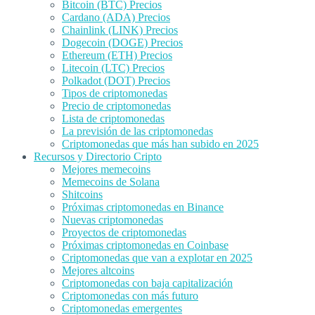
Bitcoin (BTC) Precios
Cardano (ADA) Precios
Chainlink (LINK) Precios
Dogecoin (DOGE) Precios
Ethereum (ETH) Precios
Litecoin (LTC) Precios
Polkadot (DOT) Precios
Tipos de criptomonedas
Precio de criptomonedas
Lista de criptomonedas
La previsión de las criptomonedas
Criptomonedas que más han subido en 2025
Recursos y Directorio Cripto
Mejores memecoins
Memecoins de Solana
Shitcoins
Próximas criptomonedas en Binance
Nuevas criptomonedas
Proyectos de criptomonedas
Próximas criptomonedas en Coinbase
Criptomonedas que van a explotar en 2025
Mejores altcoins
Criptomonedas con baja capitalización
Criptomonedas con más futuro
Criptomonedas emergentes