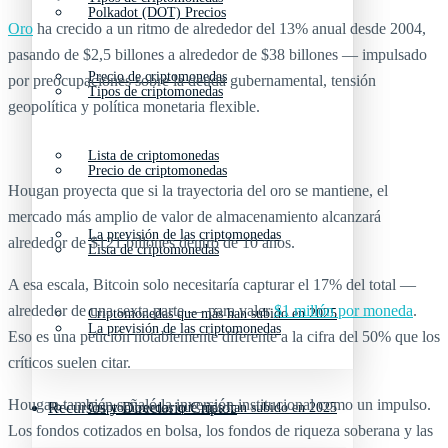
Polkadot (DOT) Precios
Oro
ha crecido a un ritmo de alrededor del 13% anual desde 2004,
pasando de $2,5 billones a alrededor de $38 billones — impulsado
Precio de criptomonedas
por preocupaciones sobre la deuda gubernamental, tensión
Tipos de criptomonedas
geopolítica y política monetaria flexible.
Lista de criptomonedas
Precio de criptomonedas
Hougan proyecta que si la trayectoria del oro se mantiene, el
mercado más amplio de valor de almacenamiento alcanzará
La previsión de las criptomonedas
alrededor de $121 billones dentro de 10 años.
Lista de criptomonedas
A esa escala, Bitcoin solo necesitaría capturar el 17% del total —
alrededor de una sexta parte — para valer
$1 millón por moneda
.
Criptomonedas que más han subido en 2025
La previsión de las criptomonedas
Eso es una petición notablemente diferente a la cifra del 50% que los
críticos suelen citar.
Hougan también señaló la inversión institucional como un impulso.
Recursos y Directorio Cripto
Criptomonedas que más han subido en 2025
Los fondos cotizados en bolsa, los fondos de riqueza soberana y las