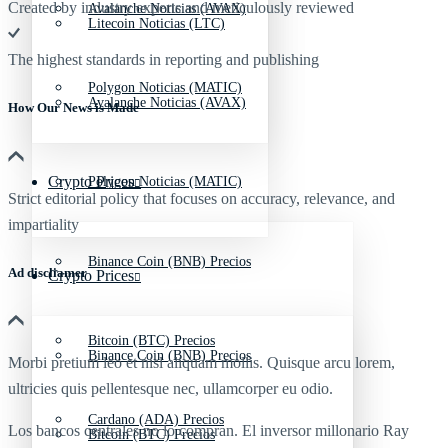
Created by industry experts and meticulously reviewed
Avalanche Noticias (AVAX)
Litecoin Noticias (LTC)
The highest standards in reporting and publishing
Polygon Noticias (MATIC)
Avalanche Noticias (AVAX)
How Our News is Made
Crypto Prices
Polygon Noticias (MATIC)
Strict editorial policy that focuses on accuracy, relevance, and
impartiality
Binance Coin (BNB) Precios
Ad discliamer
Crypto Prices
Bitcoin (BTC) Precios
Binance Coin (BNB) Precios
Morbi pretium leo et nisl aliquam mollis. Quisque arcu lorem,
ultricies quis pellentesque nec, ullamcorper eu odio.
Cardano (ADA) Precios
Los bancos centrales no lo compran. El inversor millonario Ray
Bitcoin (BTC) Precios