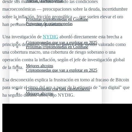
Nuevas criptomonedas
desde sus máximos, incluso cuando las condiciones
macroeconómicas — preocupaciones sobre la deuda, incertidumbre
sobre la inflación, fricción geopolítica — que suelen elevar el oro
Próximas criptomonedas en Coinbase
Proyectos de criptomonedas
han permanecido muy presentes.
Una investigación de
NYDIG
abordó directamente esta brecha a
Criptomonedas que van a explotar en 2025
principios de marzo. Bitcoin no parece estar siendo valorado como
Próximas criptomonedas en Coinbase
una cobertura macro, una cobertura de riesgo soberano o una
operación contra la inflación, según el jefe de investigación global
Mejores altcoins
de la firma.
Criptomonedas que van a explotar en 2025
Esa desconexión explica la frustración en torno al fracaso de Bitcoin
para seguir el ritmo del oro a pesar de la etiqueta de "oro digital" que
Criptomonedas con baja capitalización
Mejores altcoins
ha seguido durante años, dijo NYDIG.
Criptomonedas con más futuro
Criptomonedas con baja capitalización