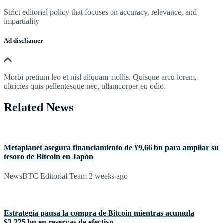
Strict editorial policy that focuses on accuracy, relevance, and
impartiality
Ad discliamer
Morbi pretium leo et nisl aliquam mollis. Quisque arcu lorem,
ultricies quis pellentesque nec, ullamcorper eu odio.
Related News
Metaplanet asegura financiamiento de ¥9,66 bn para ampliar su
tesoro de Bitcoin en Japón
NewsBTC Editorial Team
2 weeks ago
Estrategia pausa la compra de Bitcoin mientras acumula
$3.225 bn en reservas de efectivo