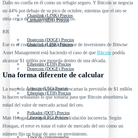
Dalio no confía en él como un refugio seguro. Y Bitcoin se negocia
un 44% por debajo de su pico de octubre, mientras que el oro se
Chainlink (LINK) Precios
sitúa cerca de sus máximos históricos.
Cardano (ADA) Precios
RR
Dogecoin (DOGE) Precios
Ese es el contexto en el que el director de inversiones de Bitwise
Chainlink (LINK) Precios
Asset Management está haciendo el caso de que
Bitcoin
podría
alcanzar $1 millón por moneda dentro de una década.
Ethereum (ETH) Precios
Dogecoin (DOGE) Precios
Una forma diferente de calcular
La mayoría de las personas que descartan la previsión de $1 millón
Litecoin (LTC) Precios
Ethereum (ETH) Precios
lo hacen señalando lo que tomaría para que Bitcoin absorbiera la
mitad del valor de mercado actual del oro.
Polkadot (DOT) Precios
Matt Hougan dice que esa es la calculación incorrecta. Según
Litecoin (LTC) Precios
Hougan, el error es tratar el valor de mercado del oro como un
número fijo en lugar de uno en movimiento.
Tipos de criptomonedas