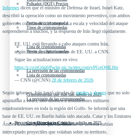
Polkadot (DOT) Precios
Informes
dicen que el ministro de Defensa de Israel, Israel Katz,
describió la operación como un movimiento preventivo, con ambos
gobiernos coordinando el ataque. La escala y velocidad del ataque
Precio de criptomonedas
Tipos de criptomonedas
sorprendieron a muchos, y la respuesta de Irán llegó rápidamente.
EE. UU. está llevando a cabo ataques contra Irán,
Lista de criptomonedas
según dicen dos funcionarios de EE. UU. a CNN.
Precio de criptomonedas
Sigue las actualizaciones en vivo:
https://t.co/pG6pfrPwlm
pic.twitter.com/vPGeQ9ILHp
La previsión de las criptomonedas
Lista de criptomonedas
— CNN (@CNN)
28 de febrero de 2026
Según informes, Irán lanzó oleadas de
misiles y drones
que no solo
Criptomonedas que más han subido en 2025
La previsión de las criptomonedas
apuntaban a Israel, sino también a instalaciones militares
estadounidenses en toda la región del Golfo. Se informó que una
base de EE. UU. en Baréin había sido atacada. Catar y los Emiratos
Recursos y Directorio Cripto
Criptomonedas que más han subido en 2025
Árabes Unidos dijeron que sus sistemas de defensa habían
interceptado proyectiles que volaban sobre su territorio.