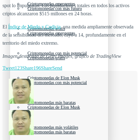
Criptomonedas emergentes
spot lo impulgaran. Las liquidaciones totales en todos los activos
Criptomonedas con más futuro
criptos alcanzaron $515 millones en 24 horas.
El
Índice de Miedo y Codicia
, una medida ampliamente observada
Criptomonedas gratis
Criptomonedas emergentes
de la sensibilidad del mercado, cayó a 14, profundamente en el
territorio del miedo extremo.
Criptomonedas con más potencial
Imagen destacada de Getty Images, gráfico de TradingView
Criptomonedas gratis
Tweet
123
Share
196
Share
Send
Criptomonedas de Elon Musk
Criptomonedas con más potencial
Criptomonedas más baratas
Criptomonedas de Elon Musk
Criptomonedas más volátiles
Criptomonedas más baratas