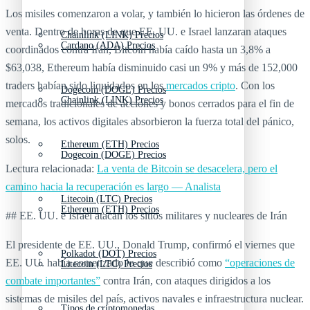
Los misiles comenzaron a volar, y también lo hicieron las órdenes de
venta. Dentro de horas de que EE. UU. e Israel lanzaran ataques
Chainlink (LINK) Precios
Cardano (ADA) Precios
coordinados contra Irán, Bitcoin había caído hasta un 3,8% a
$63,038, Ethereum había disminuido casi un 9% y más de 152,000
traders habían sido liquidados en los
mercados cripto
. Con los
Dogecoin (DOGE) Precios
Chainlink (LINK) Precios
mercados tradicionales de acciones y bonos cerrados para el fin de
semana, los activos digitales absorbieron la fuerza total del pánico,
solos.
Ethereum (ETH) Precios
Dogecoin (DOGE) Precios
Lectura relacionada:
La venta de Bitcoin se desacelera, pero el
camino hacia la recuperación es largo — Analista
Litecoin (LTC) Precios
Ethereum (ETH) Precios
## EE. UU. e Israel atacan los sitios militares y nucleares de Irán
El presidente de EE. UU., Donald Trump, confirmó el viernes que
Polkadot (DOT) Precios
EE. UU. había comenzado lo que describió como
“operaciones de
Litecoin (LTC) Precios
combate importantes”
contra Irán, con ataques dirigidos a los
sistemas de misiles del país, activos navales e infraestructura nuclear.
Tipos de criptomonedas