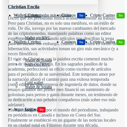
Christian Encila
Wallets Cripto
Casinos
Cripto Casino
Criptomonedas más volátiles
Try
Try
Dicen que los periodistas nunca acaban realmente su trabajo.
Pero para Christian, no es solo una metáfora, es un estilo de
vida. De día, navega por las mareas cambiantes del mercado
de las criptomonedas, manejando palabras como un editor
Wallet sin KYC
experimentado y elaborando artículos que descifran la jerga
Wallets Cripto
Casinos
Cripto Casino
Try
Try
para las masas. Sin embargo, cuando la PC entra en modo de
hibernación, sus actividades toman un giro más mecánico (y a
veces filosófico).
El viaje de Christian con la palabra escrita comenzó mucho
Wallet de Solana
antes de la era de Bitcoin. En los sagrados pasillos de la
Wallet sin KYC
academia, perfeccionó su oficio como escritor de artículos
para el periódico de su universidad. Este temprano amor por
la narración allanó el camino para una exitosa temporada
Cold wallet
como editor en una empresa de ingeniería de datos, donde su
Wallet de Solana
ensayo ganador del primer mes financió un suministro de
golosinas para perros y gatos durante meses, un testimonio de
su dedicación a sus peludos compañeros (más sobre eso más
adelante).
Jugar juegos
Cold wallet
Christian luego vagó por el mundo del periodismo, trabajando
Try
en periódicos en Canadá e incluso en Corea del Sur.
Finalmente se estableció en un gigante de las noticias locales
en su ciudad natal en Filipinas durante una década,