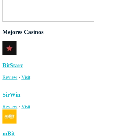
Mejores Casinos
BitStarz
Review
·
Visit
SirWin
Review
·
Visit
mBit