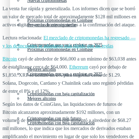
Nuevas criptomonedas
La venta fue rápida y generalizada. Los informes dicen que se borró
un valor de mercado total de aproximadamente $128 mil millones en
Próximas criptomonedas en Coinbase
activos digitales en las horas siguientes a la confirmación del ataque.
Proyectos de criptomonedas
Lectura relacionada:
El mezclado de criptomonedas ha regresado —
Criptomonedas que van a explotar en 2025
y los delincuentes se adaptaron más rápido que las reglas
Próximas criptomonedas en Coinbase
Bitcoin
cayó de alrededor de $66,000 a un mínimo de $63,038 antes
de estabilizarse cerca de $64,000.
Ethereum
cayó por debajo de
Mejores altcoins
Criptomonedas que van a explotar en 2025
$1,850. XRP se deslizó un 8% para negociar cerca de $1.29.
Solana, Dogecoin, Cardano y Chainlink cada uno registró pérdidas
de entre el 8% y el 12%.
Criptomonedas con baja capitalización
Mejores altcoins
Según los datos de CoinGlass, las liquidaciones de futuros de
Bitcoin alcanzaron aproximadamente $192 millones, con un
Criptomonedas con más futuro
volumen de trading de futuros que aumentó a alrededor de $68.27
Criptomonedas con baja capitalización
mil millones, lo que indica que los mercados de derivados estaban
amplificando el movimiento en lugar de que solo los vendedores de