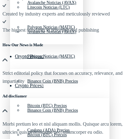
Avalanche Noticias (AVAX)
Litecoin Noticias (LTC)
Created by industry experts and meticulously reviewed
Polygon Noticias (MATIC)
The highest standards in reporting and publishing
Avalanche Noticias (AVAX)
How Our News is Made
Crypto Prices
Polygon Noticias (MATIC)
Strict editorial policy that focuses on accuracy, relevance, and
impartiality
Binance Coin (BNB) Precios
Crypto Prices
Ad discliamer
Bitcoin (BTC) Precios
Binance Coin (BNB) Precios
Morbi pretium leo et nisl aliquam mollis. Quisque arcu lorem,
Cardano (ADA) Precios
ultricies quis pellentesque nec, ullamcorper eu odio.
Bitcoin (BTC) Precios