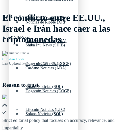
El conflicto entre EE.UU.,
No Result
Shiba Inu News (SHIB)
Noticias de Ripple (XRP)
Israel e Irán hace caer a las
criptomonedas
View All Result
Cardano Noticias (ADA)
Shiba Inu News (SHIB)
Christian Encila
Last Updated: February 28, 2026 3:00 pm
Dogecoin Noticias (DOGE)
Cardano Noticias (ADA)
Reason to trust
Solana Noticias (SOL)
Dogecoin Noticias (DOGE)
Litecoin Noticias (LTC)
Solana Noticias (SOL)
Strict editorial policy that focuses on accuracy, relevance, and
impartiality