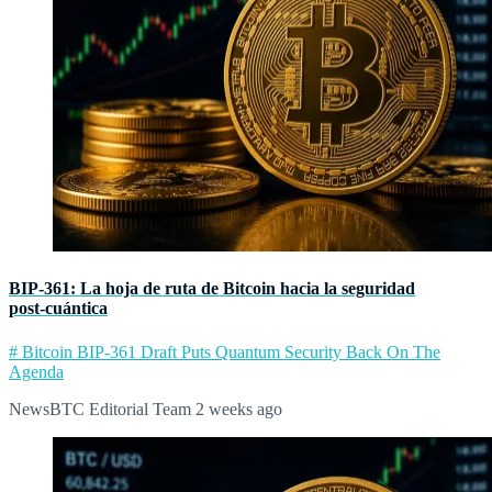
BIP‑361: La hoja de ruta de Bitcoin hacia la seguridad
post‑cuántica
# Bitcoin BIP-361 Draft Puts Quantum Security Back On The
Agenda
NewsBTC Editorial Team
2 weeks ago