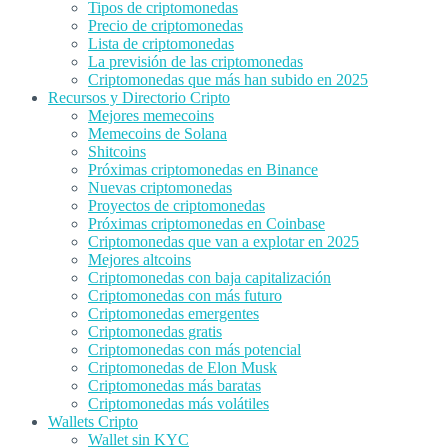
Tipos de criptomonedas
Precio de criptomonedas
Lista de criptomonedas
La previsión de las criptomonedas
Criptomonedas que más han subido en 2025
Recursos y Directorio Cripto
Mejores memecoins
Memecoins de Solana
Shitcoins
Próximas criptomonedas en Binance
Nuevas criptomonedas
Proyectos de criptomonedas
Próximas criptomonedas en Coinbase
Criptomonedas que van a explotar en 2025
Mejores altcoins
Criptomonedas con baja capitalización
Criptomonedas con más futuro
Criptomonedas emergentes
Criptomonedas gratis
Criptomonedas con más potencial
Criptomonedas de Elon Musk
Criptomonedas más baratas
Criptomonedas más volátiles
Wallets Cripto
Wallet sin KYC