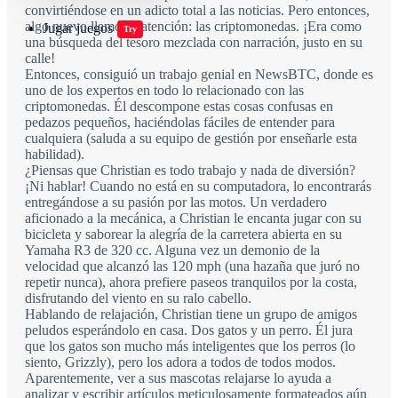
convirtiéndose en un adicto total a las noticias. Pero entonces,
algo nuevo llamó su atención: las criptomonedas. ¡Era como
Jugar juegos
Try
una búsqueda del tesoro mezclada con narración, justo en su
calle!
Entonces, consiguió un trabajo genial en NewsBTC, donde es
uno de los expertos en todo lo relacionado con las
criptomonedas. Él descompone estas cosas confusas en
pedazos pequeños, haciéndolas fáciles de entender para
cualquiera (saluda a su equipo de gestión por enseñarle esta
habilidad).
¿Piensas que Christian es todo trabajo y nada de diversión?
¡Ni hablar! Cuando no está en su computadora, lo encontrarás
entregándose a su pasión por las motos. Un verdadero
aficionado a la mecánica, a Christian le encanta jugar con su
bicicleta y saborear la alegría de la carretera abierta en su
Yamaha R3 de 320 cc. Alguna vez un demonio de la
velocidad que alcanzó las 120 mph (una hazaña que juró no
repetir nunca), ahora prefiere paseos tranquilos por la costa,
disfrutando del viento en su ralo cabello.
Hablando de relajación, Christian tiene un grupo de amigos
peludos esperándolo en casa. Dos gatos y un perro. Él jura
que los gatos son mucho más inteligentes que los perros (lo
siento, Grizzly), pero los adora a todos de todos modos.
Aparentemente, ver a sus mascotas relajarse lo ayuda a
analizar y escribir artículos meticulosamente formateados aún