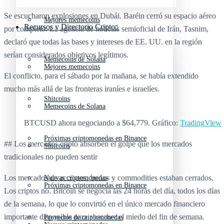
Se escucharon explosiones en Dubái. Baréin cerró su espacio aéreo
Mejores memecoins
Recursos y Directorio Cripto
por completo. La agencia de noticias semioficial de Irán, Tasnim,
declaró que todas las bases y intereses de EE. UU. en la región
serían considerados objetivos legítimos.
Memecoins de Solana
Mejores memecoins
El conflicto, para el sábado por la mañana, se había extendido
mucho más allá de las fronteras iraníes e israelíes.
Shitcoins
Memecoins de Solana
BTCUSD ahora negociando a $64,779. Gráfico:
TradingView
Próximas criptomonedas en Binance
## Los mercados cripto absorben el golpe que los mercados
Shitcoins
tradicionales no pueden sentir
Los mercados de acciones, bonos y commodities estaban cerrados.
Nuevas criptomonedas
Próximas criptomonedas en Binance
Los criptos no. Bitcoin se negocia las 24 horas del día, todos los días
de la semana, lo que lo convirtió en el único mercado financiero
importante disponible para absorber el miedo del fin de semana.
Proyectos de criptomonedas