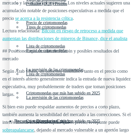
mercado y la volatilidad potencial. Los niveles actuales sugieren una
Polkadot (DOT) Precios
acumulación notable de posiciones especulativas a medida que el
precio
se acerca a la resistencia crítica
.
Precio de criptomonedas
Tipos de criptomonedas
Lectura relacionada:
Bitcoin en riesgo de retroceso a medida que
aumentan las distribuciones de mineros de Binance, dice el analista
Lista de criptomonedas
## Posiciones apalancadas de Bitcoin y posibles resultados del
Precio de criptomonedas
mercado
La previsión de las criptomonedas
Según Arab Chain, un aumento simultáneo tanto en el precio como
Lista de criptomonedas
en el interés abierto generalmente indica la entrada de nueva liquidez
especulativa, muy probablemente de traders que toman posiciones
Criptomonedas que más han subido en 2025
largas.
La previsión de las criptomonedas
Si bien esto puede respaldar aumentos de precios a corto plazo,
también aumenta la sensibilidad del mercado a las correcciones. Si el
Recursos y Directorio Cripto
Criptomonedas que más han subido en 2025
interés abierto crece más rápido que el precio, el repunte puede
sobreapalancarse
, dejando al mercado vulnerable a un apretón largo