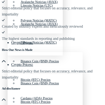
Avalanche Noticias (AVAX)
Litecoin Noticias (LTC)
Strict editorial policy that focuses on accuracy, relevance, and
impartiality
Polygon Noticias (MATIC)
Avalanche Noticias (AVAX)
Created by industry experts and meticulously reviewed
The highest standards in reporting and publishing
Crypto Prices
Polygon Noticias (MATIC)
How Our News is Made
Binance Coin (BNB) Precios
Crypto Prices
Strict editorial policy that focuses on accuracy, relevance, and
impartiality
Bitcoin (BTC) Precios
Binance Coin (BNB) Precios
Ad discliamer
Cardano (ADA) Precios
Bitcoin (BTC) Precios