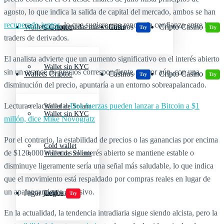
agosto, lo que indica la salida de capital del mercado, ambos se han
recuperado juntos
, lo que sugiere una renovada confianza entre los
Wallets Cripto
Casinos
Cripto Casino
Criptomonedas más volátiles
Try
Try
traders de derivados.
El analista advierte que un aumento significativo en el interés abierto
Wallet sin KYC
sin un avance de precios correspondiente, o peor aún, con una
Wallets Cripto
Casinos
Cripto Casino
Try
Try
disminución del precio, apuntaría a un entorno sobreapalancado.
Lectura relacionada:
Dos fuerzas pueden lanzar a Bitcoin a $1
Wallet de Solana
Wallet sin KYC
millón, dice Mike Novogratz
Por el contrario, la estabilidad de precios o las ganancias por encima
Cold wallet
de $120,000 mientras el interés abierto se mantiene estable o
Wallet de Solana
disminuye ligeramente sería una señal más saludable, lo que indica
que el movimiento está respaldado por compras reales en lugar de
un apalancamiento excesivo.
Jugar juegos
Cold wallet
Try
En la actualidad, la tendencia intradiaria sigue siendo alcista, pero la