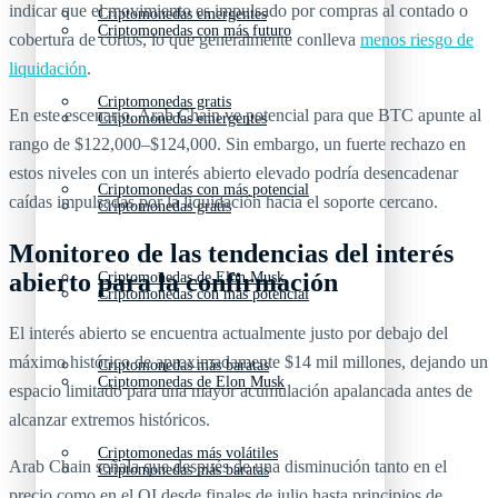
indicar que el movimiento es impulsado por compras al contado o
Criptomonedas emergentes
Criptomonedas con más futuro
cobertura de cortos, lo que generalmente conlleva
menos riesgo de
liquidación
.
Criptomonedas gratis
En este escenario, Arab Chain ve potencial para que BTC apunte al
Criptomonedas emergentes
rango de $122,000–$124,000. Sin embargo, un fuerte rechazo en
estos niveles con un interés abierto elevado podría desencadenar
Criptomonedas con más potencial
caídas impulsadas por la liquidación hacia el soporte cercano.
Criptomonedas gratis
Monitoreo de las tendencias del interés
abierto para la confirmación
Criptomonedas de Elon Musk
Criptomonedas con más potencial
El interés abierto se encuentra actualmente justo por debajo del
máximo histórico de aproximadamente $14 mil millones, dejando un
Criptomonedas más baratas
Criptomonedas de Elon Musk
espacio limitado para una mayor acumulación apalancada antes de
alcanzar extremos históricos.
Criptomonedas más volátiles
Arab Chain señala que después de una disminución tanto en el
Criptomonedas más baratas
precio como en el OI desde finales de julio hasta principios de