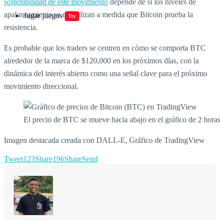
sostenibilidad de este movimiento
depende de si los niveles de
apalancamiento se estabilizan a medida que Bitcoin prueba la
Jugar juegos
Try
resistencia.
Es probable que los traders se centren en cómo se comporta BTC
alrededor de la marca de $120,000 en los próximos días, con la
dinámica del interés abierto como una señal clave para el próximo
movimiento direccional.
El precio de BTC se mueve hacia abajo en el gráfico de 2 ho
Imagen destacada creada con DALL-E, Gráfico de TradingView
Tweet
123
Share
196
Share
Send