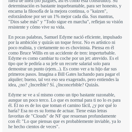
fuera de línea (no juzgues, así es como está construido). Su
determinación es bastante inquebrantable, para ser honesto, y
encarna la filosofía de la mejora continua, o "kaizen",
esforzándose por ser un 1% mejor cada día. Sus mantras,
"Dios sabe más" y "Todo sigue en marcha", reflejan su visión
resistente y cómo vive su vida.
En pocas palabras, Samuel Edyme nació eficiente, impulsado
por la ambición y quizás un toque feroz. No es artístico ni
poco realista, y ciertamente no es chovinista. Piensa en él
como Bruce Willis en un accidente de tren: imperturbable.
Edyme es como cambiar tu coche por un jet: atrevido. Es el
tipo que le pediría a su jefe un recorte salarial solo para
demostrar un punto (ejem...). Es como ver a tu hijo dar sus
primeros pasos. Imagina a Bill Gates luchando para pagar el
alquiler; bueno, tal vez eso sea exagerado, pero entiendes la
idea, ¿no? ¿Increíble? Sí. ¿Inconcebible? Quizás.
Edyme se ve a sí mismo como un tipo bastante razonable,
aunque un poco terco. Lo que es normal para ti no lo es para
él. Él no es de los que toman el camino fácil, ¿y por qué lo
haría? Esa no es su forma de actuar. Tiene estas letras
favoritas de "Clouds" de NF que resuenan profundamente
con él: "Lo que piensas que es probablemente inviable, ya lo
he hecho cientos de veces".