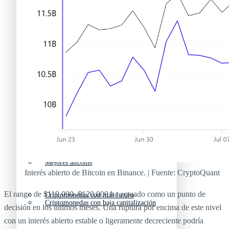
Nuevas criptomonedas
Próximas criptomonedas en Coinbase
Proyectos de criptomonedas
Criptomonedas que van a explotar en 2025
Próximas criptomonedas en Coinbase
Mejores altcoins
Criptomonedas que van a explotar en 2025
Criptomonedas con baja capitalización
Mejores altcoins
Interés abierto de Bitcoin en Binance. | Fuente: CryptoQuant
El rango de $119,000–$120,000 ha actuado como un punto de
Criptomonedas con más futuro
Criptomonedas con baja capitalización
decisión en los últimos meses. Una ruptura por encima de este nivel
con un interés abierto estable o ligeramente decreciente podría