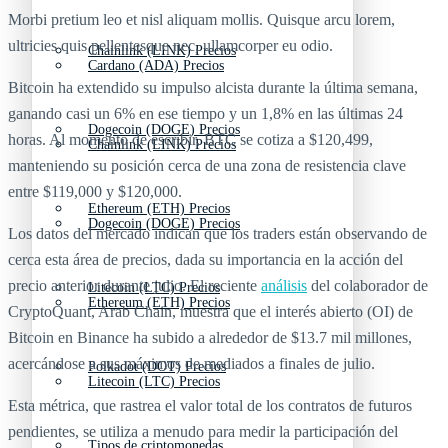
Morbi pretium leo et nisl aliquam mollis. Quisque arcu lorem,
ultricies quis pellentesque nec, ullamcorper eu odio.
Chainlink (LINK) Precios
Cardano (ADA) Precios
Bitcoin ha extendido su impulso alcista durante la última semana,
ganando casi un 6% en ese tiempo y un 1,8% en las últimas 24
Dogecoin (DOGE) Precios
horas. Al momento de escribir, BTC se cotiza a $120,499,
Chainlink (LINK) Precios
manteniendo su posición cerca de una zona de resistencia clave
entre $119,000 y $120,000.
Ethereum (ETH) Precios
Dogecoin (DOGE) Precios
Los datos del mercado indican que los traders están observando de
cerca esta área de precios, dada su importancia en la acción del
precio anterior durante julio. El reciente
análisis
del colaborador de
Litecoin (LTC) Precios
Ethereum (ETH) Precios
CryptoQuant, Arab Chain, muestra que el interés abierto (OI) de
Bitcoin en Binance ha subido a alrededor de $13.7 mil millones,
acercándose a sus máximos de mediados a finales de julio.
Polkadot (DOT) Precios
Litecoin (LTC) Precios
Esta métrica, que rastrea el valor total de los contratos de futuros
pendientes, se utiliza a menudo para medir la participación del
Tipos de criptomonedas