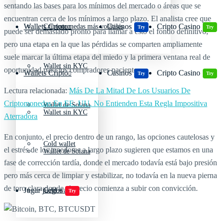
sentando las bases para los mínimos del mercado o áreas que se
encuentran cerca de los mínimos a largo plazo. El analista cree que
Wallets Cripto
Casinos
Cripto Casino
Criptomonedas más volátiles
Try
Try
puede ser demasiado pronto para llamar a esto el fondo definitivo,
pero una etapa en la que las pérdidas se comparten ampliamente
suele marcar la última etapa del miedo y la primera ventana real de
Wallet sin KYC
oportunidad para los compradores pacientes.
Wallets Cripto
Casinos
Cripto Casino
Try
Try
Lectura relacionada:
Más De La Mitad De Los Usuarios De
Criptomonedas En EE. UU. No Entienden Esta Regla Impositiva
Wallet de Solana
Wallet sin KYC
Aterradora
En conjunto, el precio dentro de un rango, las opciones cautelosas y
Cold wallet
el estrés de los tenedores a largo plazo sugieren que estamos en una
Wallet de Solana
fase de corrección tardía, donde el mercado todavía está bajo presión
pero más cerca de limpiar y estabilizar, no todavía en la nueva pierna
de toro clara donde el precio comienza a subir con convicción.
Jugar juegos
Cold wallet
Try