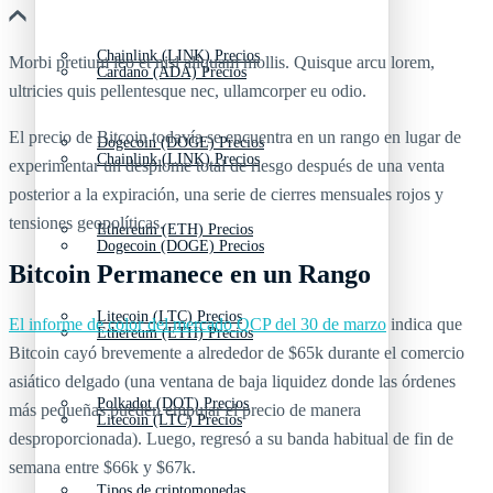
Chainlink (LINK) Precios
Morbi pretium leo et nisl aliquam mollis. Quisque arcu lorem,
Cardano (ADA) Precios
ultricies quis pellentesque nec, ullamcorper eu odio.
El precio de Bitcoin todavía se encuentra en un rango en lugar de
Dogecoin (DOGE) Precios
Chainlink (LINK) Precios
experimentar un desplome total de riesgo después de una venta
posterior a la expiración, una serie de cierres mensuales rojos y
tensiones geopolíticas.
Ethereum (ETH) Precios
Dogecoin (DOGE) Precios
Bitcoin Permanece en un Rango
Litecoin (LTC) Precios
El informe de color del mercado QCP del 30 de marzo
indica que
Ethereum (ETH) Precios
Bitcoin cayó brevemente a alrededor de $65k durante el comercio
asiático delgado (una ventana de baja liquidez donde las órdenes
Polkadot (DOT) Precios
más pequeñas pueden empujar el precio de manera
Litecoin (LTC) Precios
desproporcionada). Luego, regresó a su banda habitual de fin de
semana entre $66k y $67k.
Tipos de criptomonedas