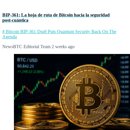
BIP‑361: La hoja de ruta de Bitcoin hacia la seguridad
post‑cuántica
# Bitcoin BIP-361 Draft Puts Quantum Security Back On The
Agenda
NewsBTC Editorial Team
2 weeks ago