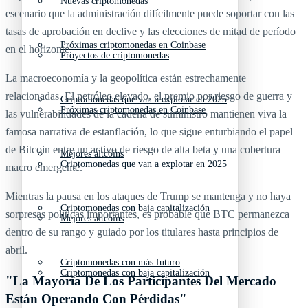
Nuevas criptomonedas
escenario que la administración difícilmente puede soportar con las
tasas de aprobación en declive y las elecciones de mitad de período
Próximas criptomonedas en Coinbase
en el horizonte.
Proyectos de criptomonedas
La macroeconomía y la geopolítica están estrechamente
relacionadas. El petróleo elevado, el premio por riesgo de guerra y
Criptomonedas que van a explotar en 2025
Próximas criptomonedas en Coinbase
las vulnerabilidades de la cadena de suministro mantienen viva la
famosa narrativa de estanflación, lo que sigue enturbiando el papel
de Bitcoin entre un activo de riesgo de alta beta y una cobertura
Mejores altcoins
Criptomonedas que van a explotar en 2025
macro emergente.
Mientras la pausa en los ataques de Trump se mantenga y no haya
Criptomonedas con baja capitalización
sorpresas políticas importantes, es probable que BTC permanezca
Mejores altcoins
dentro de su rango y guiado por los titulares hasta principios de
abril.
Criptomonedas con más futuro
Criptomonedas con baja capitalización
"La Mayoría De Los Participantes Del Mercado
Están Operando Con Pérdidas"