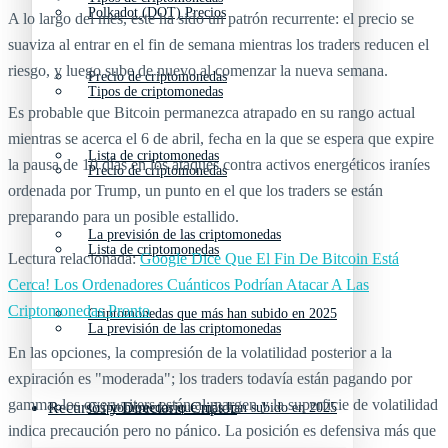
Polkadot (DOT) Precios
A lo largo del mes, este ha sido un patrón recurrente: el precio se
suaviza al entrar en el fin de semana mientras los traders reducen el
riesgo, y luego sube de nuevo al comenzar la nueva semana.
Precio de criptomonedas
Tipos de criptomonedas
Es probable que Bitcoin permanezca atrapado en su rango actual
mientras se acerca el 6 de abril, fecha en la que se espera que expire
Lista de criptomonedas
la pausa de 10 días en los ataques contra activos energéticos iraníes
Precio de criptomonedas
ordenada por Trump, un punto en el que los traders se están
preparando para un posible estallido.
La previsión de las criptomonedas
Lista de criptomonedas
Lectura relacionada:
Google Dice Que El Fin De Bitcoin Está
Cerca! Los Ordenadores Cuánticos Podrían Atacar A Las
Criptomonedas Pronto
Criptomonedas que más han subido en 2025
La previsión de las criptomonedas
En las opciones, la compresión de la volatilidad posterior a la
expiración es "moderada"; los traders todavía están pagando por
gamma, los overwriters están al margen y la superficie de volatilidad
Recursos y Directorio Cripto
Criptomonedas que más han subido en 2025
indica precaución pero no pánico. La posición es defensiva más que