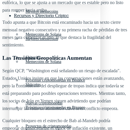
eufórica, lo que se ajusta a un mercado que es estable pero no listo
para romper hacia arriba.
Mejores memecoins
Recursos y Directorio Cripto
Todo apunta a que Bitcoin está encaminado hacia un sexto cierre
mensual negativo consecutivo y su primera racha de pérdidas de tres
Memecoins de Solana
meses para comenzar el año, lo que destaca la fragilidad del
Mejores memecoins
sentimiento.
Las Tensiones Geopolíticas Aumentan
Shitcoins
Memecoins de Solana
Según QCP, "Washington está señalando un riesgo de escalada".
Estados Unidos insiste en que las conversaciones están avanzando,
Próximas criptomonedas en Binance
Shitcoins
pero la continuación del despliegue de tropas indica que todavía se
está preparando para posibles operaciones terrestres. Mientras tanto,
los socios de Irán en Yemen siguen advirtiendo que podrían
Nuevas criptomonedas
Próximas criptomonedas en Binance
interrumpir las rutas de suministro clave si el conflicto empeora.
Cualquier bloqueo en el estrecho de Bab al-Mandeb podría
Proyectos de criptomonedas
empeorar dramáticamente el shock de inflación existente, un