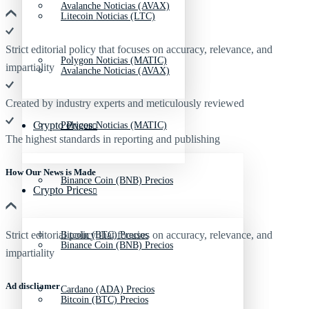
Avalanche Noticias (AVAX)
Litecoin Noticias (LTC)
Strict editorial policy that focuses on accuracy, relevance, and
Polygon Noticias (MATIC)
impartiality
Avalanche Noticias (AVAX)
Created by industry experts and meticulously reviewed
Crypto Prices
Polygon Noticias (MATIC)
The highest standards in reporting and publishing
How Our News is Made
Binance Coin (BNB) Precios
Crypto Prices
Strict editorial policy that focuses on accuracy, relevance, and
Bitcoin (BTC) Precios
Binance Coin (BNB) Precios
impartiality
Ad discliamer
Cardano (ADA) Precios
Bitcoin (BTC) Precios