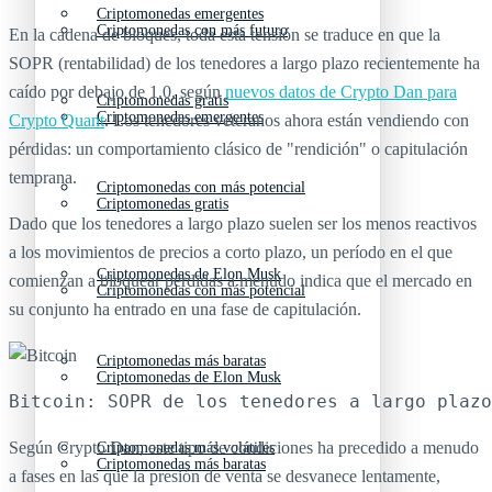
Criptomonedas emergentes
Criptomonedas con más futuro
En la cadena de bloques, toda esta tensión se traduce en que la
SOPR (rentabilidad) de los tenedores a largo plazo recientemente ha
caído por debajo de 1.0, según
nuevos datos de Crypto Dan para
Criptomonedas gratis
Criptomonedas emergentes
Crypto Quant
. Los tenedores veteranos ahora están vendiendo con
pérdidas: un comportamiento clásico de "rendición" o capitulación
temprana.
Criptomonedas con más potencial
Criptomonedas gratis
Dado que los tenedores a largo plazo suelen ser los menos reactivos
a los movimientos de precios a corto plazo, un período en el que
Criptomonedas de Elon Musk
comienzan a bloquear pérdidas a menudo indica que el mercado en
Criptomonedas con más potencial
su conjunto ha entrado en una fase de capitulación.
Criptomonedas más baratas
Criptomonedas de Elon Musk
Bitcoin: SOPR de los tenedores a largo plazo
Según Crypto Dan, este tipo de condiciones ha precedido a menudo
Criptomonedas más volátiles
Criptomonedas más baratas
a fases en las que la presión de venta se desvanece lentamente,