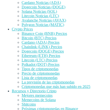
Cardano Noticias (ADA)
Dogecoin Noticias (DOGE)
Solana Noticias (SOL)
Litecoin Noticias (LTC)
Avalanche Noticias (AVAX)
Polygon Noticias (MATIC)
Crypto Prices
Binance Coin (BNB) Precios
Bitcoin (BTC) Precios
Cardano (ADA) Precios
Chainlink (LINK) Precios
Dogecoin (DOGE) Precios
Ethereum (ETH) Precios
Litecoin (LTC) Precios
Polkadot (DOT) Precios
Tipos de criptomonedas
Precio de criptomonedas
Lista de criptomonedas
La previsión de las criptomonedas
Criptomonedas que más han subido en 2025
Recursos y Directorio Cripto
Mejores memecoins
Memecoins de Solana
Shitcoins
Próximas criptomonedas en Binance