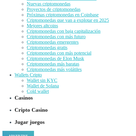
Nuevas criptomonedas
Proyectos de criptomonedas
Próximas criptomonedas en Coinbase
Criptomonedas que van a explotar en 2025
Mejores altcoins
Criptomonedas con baja capitalización
Criptomonedas con más futuro
Criptomonedas emergentes
Criptomonedas gratis
Criptomonedas con más potencial
Criptomonedas de Elon Musk
Criptomonedas más baratas
Criptomonedas más volátiles
Wallets Cripto
Wallet sin KYC
Wallet de Solana
Cold wallet
Casinos
Cripto Casino
Jugar juegos