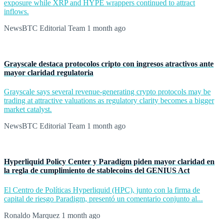
exposure while XRP and HYPE wrappers continued to attract
inflows.
NewsBTC Editorial Team
1 month ago
Grayscale destaca protocolos cripto con ingresos atractivos ante
mayor claridad regulatoria
Grayscale says several revenue-generating crypto protocols may be
trading at attractive valuations as regulatory clarity becomes a bigger
market catalyst.
NewsBTC Editorial Team
1 month ago
Hyperliquid Policy Center y Paradigm piden mayor claridad en
la regla de cumplimiento de stablecoins del GENIUS Act
El Centro de Políticas Hyperliquid (HPC), junto con la firma de
capital de riesgo Paradigm, presentó un comentario conjunto al...
Ronaldo Marquez
1 month ago