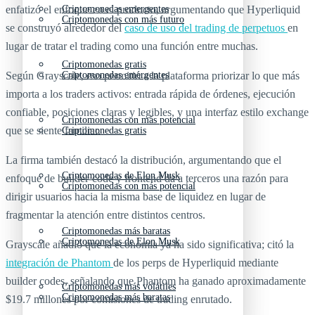
Criptomonedas emergentes
enfatizó el enfoque en el producto, argumentando que Hyperliquid
Criptomonedas con más futuro
se construyó alrededor del
caso de uso del trading de perpetuos
en
lugar de tratar el trading como una función entre muchas.
Criptomonedas gratis
Criptomonedas emergentes
Según Grayscale, eso permitió a la plataforma priorizar lo que más
importa a los traders activos: entrada rápida de órdenes, ejecución
confiable, posiciones claras y legibles, y una interfaz estilo exchange
Criptomonedas con más potencial
que se siente familiar.
Criptomonedas gratis
La firma también destacó la distribución, argumentando que el
Criptomonedas de Elon Musk
enfoque de builder-code y frontend da a terceros una razón para
Criptomonedas con más potencial
dirigir usuarios hacia la misma base de liquidez en lugar de
fragmentar la atención entre distintos centros.
Criptomonedas más baratas
Criptomonedas de Elon Musk
Grayscale añadió que la economía ya ha sido significativa; citó la
integración de Phantom
de los perps de Hyperliquid mediante
builder codes, señalando que Phantom ha ganado aproximadamente
Criptomonedas más volátiles
Criptomonedas más baratas
$19.7 millones por comisiones de trading enrutado.