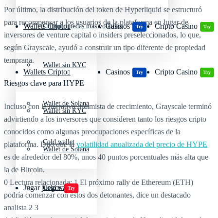
Por último, la distribución del token de Hyperliquid se estructuró
para recompensar a los usuarios de la plataforma en lugar de
Wallets Cripto
Casinos
Cripto Casino
Criptomonedas más volátiles
Try
Try
inversores de venture capital o insiders preseleccionados, lo que,
según Grayscale, ayudó a construir un tipo diferente de propiedad
temprana.
Wallet sin KYC
Wallets Cripto
Casinos
Cripto Casino
Try
Try
Riesgos clave para HYPE
Wallet de Solana
Incluso con la narrativa optimista de crecimiento, Grayscale terminó
Wallet sin KYC
advirtiendo a los inversores que consideren tanto los riesgos cripto
conocidos como algunas preocupaciones específicas de la
Cold wallet
plataforma. Dijo que la
volatilidad anualizada del precio de HYPE
Wallet de Solana
es de alrededor del 80%, unos 40 puntos porcentuales más alta que
la de Bitcoin.
0 Lectura relacionada:
1 El próximo rally de Ethereum (ETH)
Jugar juegos
Cold wallet
Try
podría comenzar con estos dos detonantes, dice un destacado
analista
2
3