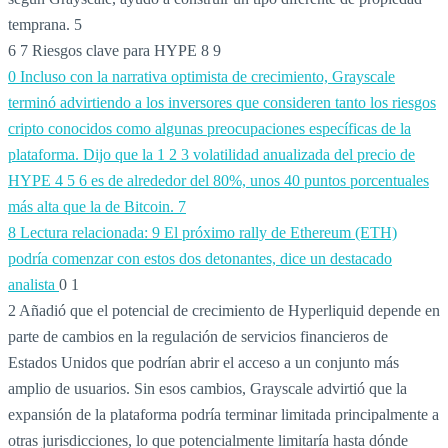
temprana.
5
6
7 Riesgos clave para HYPE
8
9
0 Incluso con la narrativa optimista de crecimiento, Grayscale
terminó advirtiendo a los inversores que consideren tanto los riesgos
cripto conocidos como algunas preocupaciones específicas de la
plataforma. Dijo que la
1
2
3 volatilidad anualizada del precio de
HYPE
4
5
6 es de alrededor del 80%, unos 40 puntos porcentuales
más alta que la de Bitcoin.
7
8 Lectura relacionada:
9 El próximo rally de Ethereum (ETH)
podría comenzar con estos dos detonantes, dice un destacado
analista
0 1
2 Añadió que el potencial de crecimiento de Hyperliquid depende en
parte de cambios en la regulación de servicios financieros de
Estados Unidos que podrían abrir el acceso a un conjunto más
amplio de usuarios. Sin esos cambios, Grayscale advirtió que la
expansión de la plataforma podría terminar limitada principalmente a
otras jurisdicciones, lo que potencialmente limitaría hasta dónde