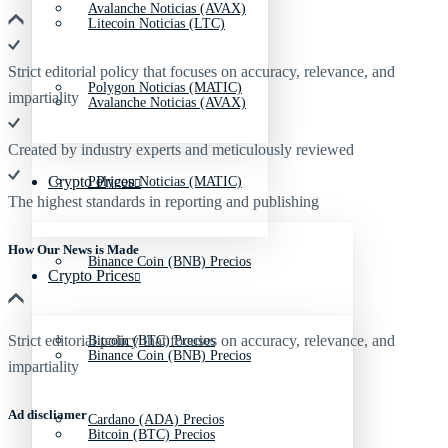
Avalanche Noticias (AVAX)
Litecoin Noticias (LTC)
Strict editorial policy that focuses on accuracy, relevance, and
Polygon Noticias (MATIC)
impartiality
Avalanche Noticias (AVAX)
Created by industry experts and meticulously reviewed
Crypto Prices
Polygon Noticias (MATIC)
The highest standards in reporting and publishing
How Our News is Made
Binance Coin (BNB) Precios
Crypto Prices
Strict editorial policy that focuses on accuracy, relevance, and
Bitcoin (BTC) Precios
Binance Coin (BNB) Precios
impartiality
Ad discliamer
Cardano (ADA) Precios
Bitcoin (BTC) Precios