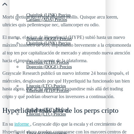
Chainlink (LINK) Precios
Morbi pretium leo et nisl aliquam mollis. Quisque arcu lorem,
Cardano (ADA) Precios
ultricies quis pellentesque nec, ullamcorper eu odio.
El martes, el token de Hyperliquid (HYPE) subió hasta un nuevo
Dogecoin (DOGE) Precios
Chainlink (LINK) Precios
máximo histórico de $65, impulsando brevemente a la criptomoneda
al top ten por capitalización de mercado y atrayendo nueva atención
hacia el impulso subyacente de la plataforma.
Ethereum (ETH) Precios
Dogecoin (DOGE) Precios
Grayscale Research publicó un nuevo informe 24 horas después, el
miércoles, desglosando por qué Hyperliquid ha funcionado tan bien
Litecoin (LTC) Precios
hasta ahora, qué le ha ayudado a expandirse más allá del trading
Ethereum (ETH) Precios
cripto y qué podrían observar los inversores a continuación.
Hyperliquid más allá de los perps cripto
Polkadot (DOT) Precios
Litecoin (LTC) Precios
En su
informe
, Grayscale dijo que la escala y el crecimiento de
Hyperliquid ahora pueden compararse con los mayores centros de
Tipos de criptomonedas