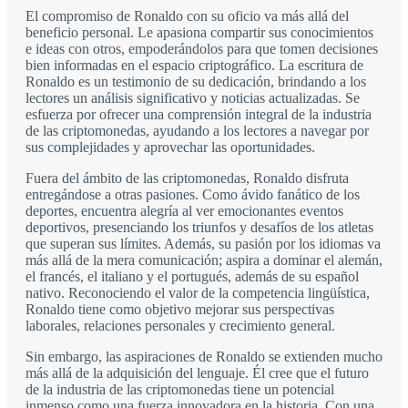
El compromiso de Ronaldo con su oficio va más allá del
beneficio personal. Le apasiona compartir sus conocimientos
e ideas con otros, empoderándolos para que tomen decisiones
bien informadas en el espacio criptográfico. La escritura de
Ronaldo es un testimonio de su dedicación, brindando a los
lectores un análisis significativo y noticias actualizadas. Se
esfuerza por ofrecer una comprensión integral de la industria
de las criptomonedas, ayudando a los lectores a navegar por
sus complejidades y aprovechar las oportunidades.
Fuera del ámbito de las criptomonedas, Ronaldo disfruta
entregándose a otras pasiones. Como ávido fanático de los
deportes, encuentra alegría al ver emocionantes eventos
deportivos, presenciando los triunfos y desafíos de los atletas
que superan sus límites. Además, su pasión por los idiomas va
más allá de la mera comunicación; aspira a dominar el alemán,
el francés, el italiano y el portugués, además de su español
nativo. Reconociendo el valor de la competencia lingüística,
Ronaldo tiene como objetivo mejorar sus perspectivas
laborales, relaciones personales y crecimiento general.
Sin embargo, las aspiraciones de Ronaldo se extienden mucho
más allá de la adquisición del lenguaje. Él cree que el futuro
de la industria de las criptomonedas tiene un potencial
inmenso como una fuerza innovadora en la historia. Con una