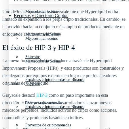
Uno de los temas clave de Grayscale fue que Hyperliquid no ha
Mejores memecoins
Recursos y Directorio Cripto
limitado su expansión a los perps cripto tradicionales. En cambio, se
ha movido hacia un conjunto más amplio de productos mediante un
enfoque de arquitectura abierta.
Memecoins de Solana
Mejores memecoins
El éxito de HIP-3 y HIP-4
Shitcoins
La nueva funcionalidad se introduce a través de Hyperliquid
Memecoins de Solana
Improvement Proposals (HIPs), y esos productos son construidos y
desplegados por equipos externos en lugar de por los creadores
Próximas criptomonedas en Binance
originales de Hyperliquid.
Shitcoins
Grayscale destacó
HIP-3
como un paso importante en esta
dirección. HIP-3 permite a los desarrolladores lanzar nuevos
Nuevas criptomonedas
Próximas criptomonedas en Binance
mercados perpetuos, incluidos activos no cripto como acciones,
commodities y productos basados en índices.
Proyectos de criptomonedas