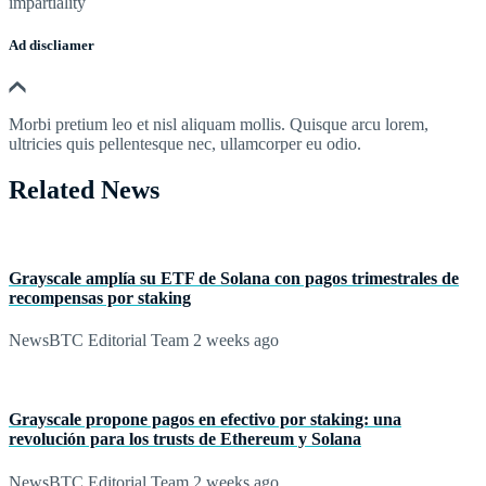
impartiality
Ad discliamer
Morbi pretium leo et nisl aliquam mollis. Quisque arcu lorem,
ultricies quis pellentesque nec, ullamcorper eu odio.
Related News
Grayscale amplía su ETF de Solana con pagos trimestrales de
recompensas por staking
NewsBTC Editorial Team
2 weeks ago
Grayscale propone pagos en efectivo por staking: una
revolución para los trusts de Ethereum y Solana
NewsBTC Editorial Team
2 weeks ago