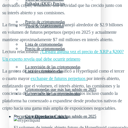
Polkadot (DOT) Precios
derivados cripto, señalando una actividad que ha crecido junto con
su interés abierto y sus comisiones.
Precio de criptomonedas
La firma señaló que Hyperliquid manejó alrededor de $2.9 billones
Tipos de criptomonedas
en volumen de futuros perpetuos (perps) en 2025 y actualmente
mantiene aproximadamente $7 mil millones en interés abierto.
Lista de criptomonedas
Precio de criptomonedas
Lectura relacionada:
¿Llegará alguna vez el precio de XRP a $200?
Un experto revela qué debe ocurrir primero
La previsión de las criptomonedas
La gestora de activos también clasificó a Hyperliquid como el tercer
Lista de criptomonedas
o cuarto mayor
exchange de futuros perpetuos
por interés abierto,
enfatizando que el volumen, el interés abierto, las comisiones y la
Criptomonedas que más han subido en 2025
conciencia del mercado han aumentado juntos incluso cuando la
La previsión de las criptomonedas
plataforma ha comenzado a expandirse desde productos nativos de
cripto hacia una gama más amplia de exposiciones negociables.
Recursos y Directorio Cripto
Criptomonedas que más han subido en 2025
El volumen de interés abierto futuro de Hyperliquid comparado