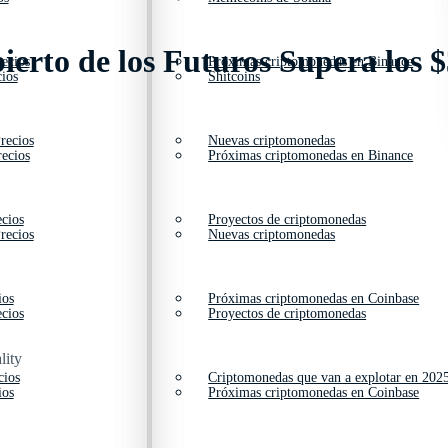
ierto de los Futuros Supera los 
ecios
Próximas criptomonedas en Binance
ios
Shitcoins
recios
Nuevas criptomonedas
ecios
Próximas criptomonedas en Binance
cios
Proyectos de criptomonedas
recios
Nuevas criptomonedas
ios
Próximas criptomonedas en Coinbase
cios
Proyectos de criptomonedas
lity
cios
Criptomonedas que van a explotar en 202
ios
Próximas criptomonedas en Coinbase