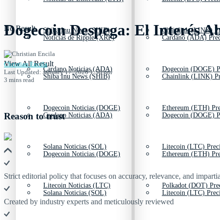
Dogecoin Despega: El Interés Ab
No Result
Shiba Inu News (SHIB)
Chainlink (LINK) Pr
Noticias de Ripple (XRP)
Cardano (ADA) Prec
View All Result
Christian Encila
Cardano Noticias (ADA)
Dogecoin (DOGE) P
Last Updated: January 17, 2026 1:58 pm
Shiba Inu News (SHIB)
Chainlink (LINK) Pr
3 mins read
Dogecoin Noticias (DOGE)
Ethereum (ETH) Pre
Reason to trust
Cardano Noticias (ADA)
Dogecoin (DOGE) P
Solana Noticias (SOL)
Litecoin (LTC) Prec
Dogecoin Noticias (DOGE)
Ethereum (ETH) Pre
Strict editorial policy that focuses on accuracy, relevance, and impartia
Litecoin Noticias (LTC)
Polkadot (DOT) Pre
Solana Noticias (SOL)
Litecoin (LTC) Prec
Created by industry experts and meticulously reviewed