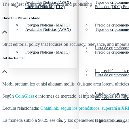
Avalanche Noticias (AVAX)
Tipos de criptomone
The highest standards in reporting and publishing
Litecoin Noticias (LTC)
Polkadot (DOT) Pre
How Our News is Made
Polygon Noticias (MATIC)
Precio de criptomon
Avalanche Noticias (AVAX)
Tipos de criptomone
Strict editorial policy that focuses on accuracy, relevance, and impartia
Lista de criptomone
Polygon Noticias (MATIC)
Precio de criptomon
Ad discliamer
La previsión de las 
Lista de criptomone
Morbi pretium leo et nisl aliquam mollis. Quisque arcu lorem, ultricie
Criptomonedas que m
Según
CoinGlass
e informes de mercado, el interés abierto de los fut
La previsión de las 
Lectura relacionada:
Chainlink, según los pronósticos, superará a XRP 
La moneda subió a $0.25 ese día, y los operadores registraron una ga
Criptomonedas que m