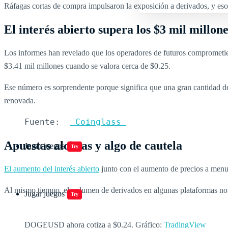
Ráfagas cortas de compra impulsaron la exposición a derivados, y es
El interés abierto supera los $3 mil millone
Los informes han revelado que los operadores de futuros comprometie
$3.41 mil millones cuando se valora cerca de $0.25.
Ese número es sorprendente porque significa que una gran cantidad d
renovada.
   Fuente:  
 Coinglass 
Apuestas alcistas y algo de cautela
Jugar juegos
Try
El aumento del interés abierto
junto con el aumento de precios a menu
Al mismo tiempo, el volumen de derivados en algunas plataformas no ha
Jugar juegos
Try
DOGEUSD ahora cotiza a $0.24. Gráfico:
TradingView