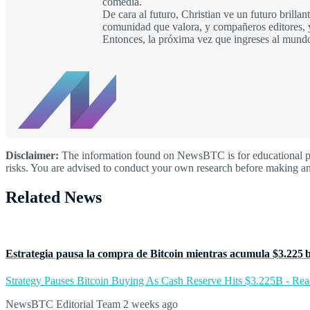
comedia.
De cara al futuro, Christian ve un futuro brill
comunidad que valora, y compañeros editores, y
Entonces, la próxima vez que ingreses al mundo 
Disclaimer:
The information found on NewsBTC is for educational purp
risks. You are advised to conduct your own research before making an
Related News
Estrategia pausa la compra de Bitcoin mientras acumula $3.225 b
Strategy Pauses Bitcoin Buying As Cash Reserve Hits $3.225B - Read 
NewsBTC Editorial Team
2 weeks ago