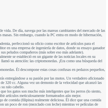
o de vida. De día, navega por las mareas cambiantes del mercado de las
las masas. Sin embargo, cuando la PC entra en modo de hibernación,
ademia, perfeccionó su oficio como escritor de artículos para el
ditor en una empresa de ingeniería de datos, donde su ensayo ganador
 a sus peludos compañeros (más sobre eso más adelante).
mente se estableció en un gigante de las noticias locales en su
evo llamó su atención: las criptomonedas. ¡Era como una búsqueda del
ptomonedas. Él descompone estas cosas confusas en pedazos pequeños,
arás entregándose a su pasión por las motos. Un verdadero aficionado
 R3 de 320 cc. Alguna vez un demonio de la velocidad que alcanzó las
 su ralo cabello.
que los gatos son mucho más inteligentes que los perros (lo siento,
ribir artículos meticulosamente formateados aún mejor.
lgo de comida (filipina) realmente deliciosa. Él dice que una comida
a con un poco de ron (mezclado con leche) mientras ve películas de