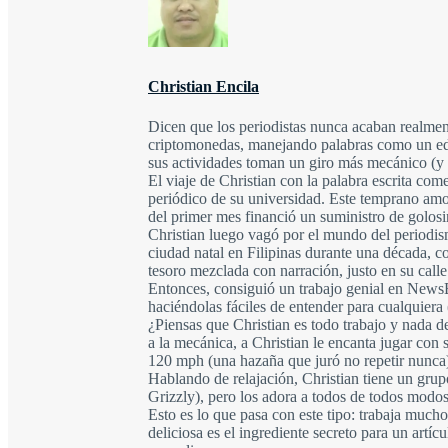
Christian Encila
Dicen que los periodistas nunca acaban realment
criptomonedas, manejando palabras como un edit
sus actividades toman un giro más mecánico (y a
El viaje de Christian con la palabra escrita com
periódico de su universidad. Este temprano amo
del primer mes financió un suministro de golos
Christian luego vagó por el mundo del periodism
ciudad natal en Filipinas durante una década, c
tesoro mezclada con narración, justo en su calle
Entonces, consiguió un trabajo genial en News
haciéndolas fáciles de entender para cualquiera 
¿Piensas que Christian es todo trabajo y nada 
a la mecánica, a Christian le encanta jugar con
120 mph (una hazaña que juró no repetir nunca), 
Hablando de relajación, Christian tiene un grup
Grizzly), pero los adora a todos de todos modos
Esto es lo que pasa con este tipo: trabaja mucho
deliciosa es el ingrediente secreto para un artí