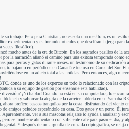
e su trabajo. Pero para Christian, no es solo una metáfora, es un estil
or experimentado y elaborando artículos que descifran la jerga para 
 veces filosófico).
enzó mucho antes de la era de Bitcoin. En los sagrados pasillos de la ac
r por la narración allanó el camino para una exitosa temporada como e
inas para perros y gatos durante meses, un testimonio de su dedicación
o, trabajando en periódicos en Canadá e incluso en Corea del Sur. Final
onvirtiéndose en un adicto total a las noticias. Pero entonces, algo nu
!
BTC, donde es uno de los expertos en todo lo relacionado con las cri
(saluda a su equipo de gestión por enseñarle esta habilidad).
de diversión? ¡Ni hablar! Cuando no está en su computadora, lo encontr
 su bicicleta y saborear la alegría de la carretera abierta en su Yamaha
ahora prefiere paseos tranquilos por la costa, disfrutando del viento en
o de amigos peludos esperándolo en casa. Dos gatos y un perro. Él jura 
. Aparentemente, ver a sus mascotas relajarse lo ayuda a analizar y esc
, pero se mantiene alimentado con suficiente café para pasar el día, y a
culo genial. Y después de un largo día de cruzada criptográfica, se relaj