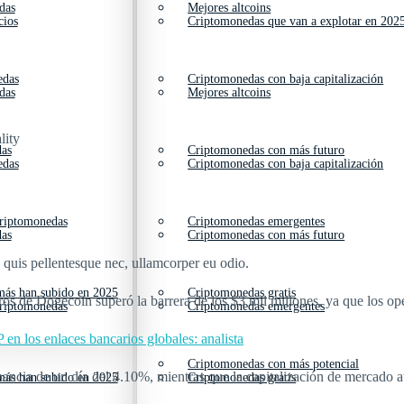
das
Mejores altcoins
cios
Criptomonedas que van a explotar en 202
edas
Criptomonedas con baja capitalización
das
Mejores altcoins
lity
das
Criptomonedas con más futuro
edas
Criptomonedas con baja capitalización
criptomonedas
Criptomonedas emergentes
das
Criptomonedas con más futuro
s quis pellentesque nec, ullamcorper eu odio.
ás han subido en 2025
Criptomonedas gratis
uros de Dogecoin superó la barrera de los $3 mil millones, ya que los op
criptomonedas
Criptomonedas emergentes
en los enlaces bancarios globales: analista
Criptomonedas con más potencial
nancia de un día del 4.10%, mientras que la capitalización de mercado
ás han subido en 2025
Criptomonedas gratis