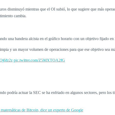
ros disminuyó mientras que el OI subió, lo que sugiere que más operad
timiento cambia.
ndo una bandera alcista en el gráfico horario con un objetivo fijado e
 limpia y un mayor volumen de operaciones para que ese objetivo sea m
kOj6fz2z
pic.twitter.com/Z5MXTOA2fG
do podría actuar la SEC se ha enfriado en algunos sectores, pero los t
s matemáticas de Bitcoin, dice un experto de Google