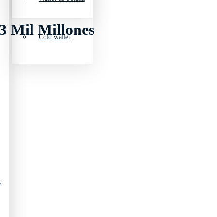
$3 Mil Millones
Cold wallet
5