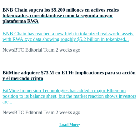
BNB Chain supera los $5.200 millones en activos reales
tokenizados, consolidándose como la segunda mayor
plataforma RWA
BNB Chain has reached a new high in tokenized real-world assets,
with RWA.xyz data showing roughly $5.2 billion in tokenized...
NewsBTC Editorial Team
2 weeks ago
BitMine adquiere $73 M en ETH: Implicaciones para su acción
y el mercado cripto
BitMine Immersion Technologies has added a major Ethereum
position to its balance sheet, but the market reaction shows investors
are...
NewsBTC Editorial Team
2 weeks ago
Load More