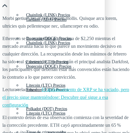
Chainlink (LINK) Precios
Morbi pretium leo et nisl aliquam mollis. Quisque arcu lorem,
Cardano (ADA) Precios
ultricies quis pellentesque nec, ullamcorper eu odio.
Ethereum se ha mantenido por encima de $2,250 mientras el
Dogecoin (DOGE) Precios
Chainlink (LINK) Precios
mercado avanza hacia lo que parece un movimiento decisivo en
cualquier dirección. La recuperación desde los mínimos de febrero
ha sido real y sostenida — pero según el principal analista Darkfost,
Ethereum (ETH) Precios
Dogecoin (DOGE) Precios
los participantes que deberían estar más convencidos están haciendo
lo contrario a lo que parece convicción.
Litecoin (LTC) Precios
Lectura relacionada:
El apalancamiento de XRP se ha vaciado, pero
Ethereum (ETH) Precios
el precio sigue manteniéndose: Descubre qué sigue a esa
configuración
Polkadot (DOT) Precios
Litecoin (LTC) Precios
El contexto detrás de esa observación comienza con la severidad de
la corrección precedente. ETH cayó aproximadamente un 65 %
Tipos de criptomonedas
desde su último pico — una caída que lo ubicó entre los activos más