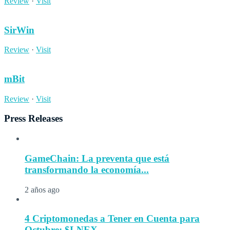
Review
·
Visit
SirWin
Review
·
Visit
mBit
Review
·
Visit
Press Releases
GameChain: La preventa que está
transformando la economía...
2 años ago
4 Criptomonedas a Tener en Cuenta para
Octubre: $LNEX...