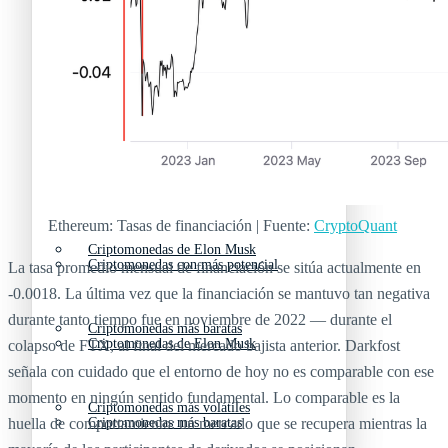
Criptomonedas emergentes
Criptomonedas con más futuro
Criptomonedas gratis
Criptomonedas emergentes
Criptomonedas con más potencial
Criptomonedas gratis
Ethereum: Tasas de financiación | Fuente:
CryptoQuant
Criptomonedas de Elon Musk
Criptomonedas con más potencial
La tasa promedio mensual de financiación se sitúa actualmente en
-0.0018. La última vez que la financiación se mantuvo tan negativa
durante tanto tiempo fue en noviembre de 2022 — durante el
Criptomonedas más baratas
Criptomonedas de Elon Musk
colapso de FTX, al final del mercado bajista anterior. Darkfost
señala con cuidado que el entorno de hoy no es comparable con ese
momento en ningún sentido fundamental. Lo comparable es la
Criptomonedas más volátiles
huella de comportamiento: un mercado que se recupera mientras la
Criptomonedas más baratas