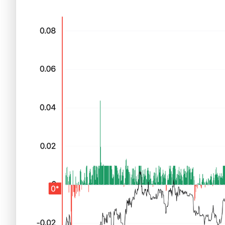
Nuevas criptomonedas
Próximas criptomonedas en Coinbase
Proyectos de criptomonedas
Criptomonedas que van a explotar en 2025
Próximas criptomonedas en Coinbase
Mejores altcoins
Criptomonedas que van a explotar en 2025
Criptomonedas con baja capitalización
Mejores altcoins
Criptomonedas con más futuro
Criptomonedas con baja capitalización