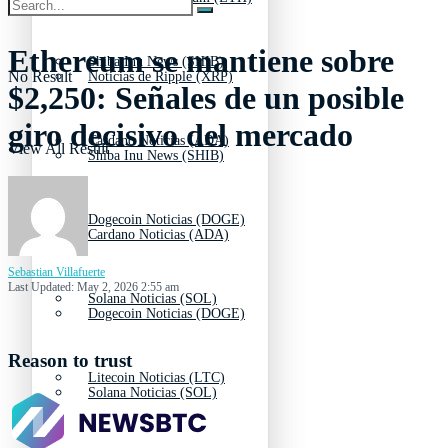
Ethereum se mantiene sobre
Shiba Inu News (SHIB)
No Result
Noticias de Ripple (XRP)
$2,250: Señales de un posible
giro decisivo del mercado
Cardano Noticias (ADA)
View All Result
Shiba Inu News (SHIB)
Dogecoin Noticias (DOGE)
Cardano Noticias (ADA)
Sebastian Villafuerte
Last Updated: May 2, 2026 2:55 am
Solana Noticias (SOL)
Dogecoin Noticias (DOGE)
Reason to trust
Litecoin Noticias (LTC)
Solana Noticias (SOL)