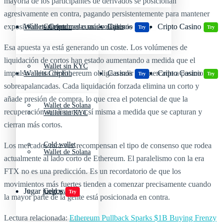
mayoría de los participantes de derivados se posicionan
agresivamente en contra, pagando persistentemente para mantener
exposición corta incluso cuando el precio sube.
Wallets Cripto
Casinos
Cripto Casino
Criptomonedas más volátiles
Try
Try
Esa apuesta ya está generando un coste. Los volúmenes de
liquidación de cortos han estado aumentando a medida que el
Wallet sin KYC
impulso alcista de Ethereum obliga a salir del mercado a posiciones
Wallets Cripto
Casinos
Cripto Casino
Try
Try
sobreapalancadas. Cada liquidación forzada elimina un corto y
añade presión de compra, lo que crea el potencial de que la
Wallet de Solana
recuperación se alimente a sí misma a medida que se capturan y
Wallet sin KYC
cierran más cortos.
Cold wallet
Los mercados rara vez recompensan el tipo de consenso que rodea
Wallet de Solana
actualmente al lado corto de Ethereum. El paralelismo con la era
FTX no es una predicción. Es un recordatorio de que los
movimientos más fuertes tienden a comenzar precisamente cuando
Jugar juegos
Cold wallet
Try
la mayor parte de la gente está posicionada en contra.
Lectura relacionada:
Ethereum Pullback Sparks $1B Buying Frenzy