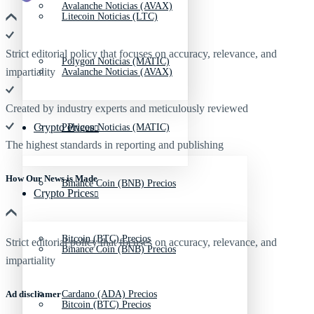
Avalanche Noticias (AVAX)
Litecoin Noticias (LTC)
Strict editorial policy that focuses on accuracy, relevance, and
Polygon Noticias (MATIC)
impartiality
Avalanche Noticias (AVAX)
Created by industry experts and meticulously reviewed
Crypto Prices
Polygon Noticias (MATIC)
The highest standards in reporting and publishing
How Our News is Made
Binance Coin (BNB) Precios
Crypto Prices
Bitcoin (BTC) Precios
Strict editorial policy that focuses on accuracy, relevance, and
Binance Coin (BNB) Precios
impartiality
Ad discliamer
Cardano (ADA) Precios
Bitcoin (BTC) Precios