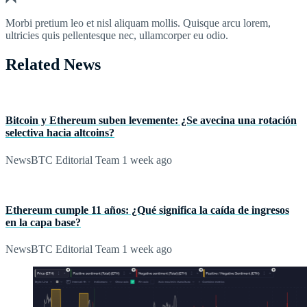
Morbi pretium leo et nisl aliquam mollis. Quisque arcu lorem,
ultricies quis pellentesque nec, ullamcorper eu odio.
Related News
Bitcoin y Ethereum suben levemente: ¿Se avecina una rotación
selectiva hacia altcoins?
NewsBTC Editorial Team
1 week ago
Ethereum cumple 11 años: ¿Qué significa la caída de ingresos
en la capa base?
NewsBTC Editorial Team
1 week ago