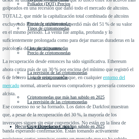
Polkadot (DOT) Precios
golpeados en una recesión que dañó todo el mercado de altcoins.
TOTAL2, que mide la capitalización total combinada de altcoins
excluyendo Bitcoin y stablecoins, perdió más del 51 % de su valor
Precio de criptomonedas
Tipos de criptomonedas
en el mismo período. La venta fue amplia, profunda y lo
suficientemente prolongada como para dejar marcas duraderas en la
psicología de los participantes.
Lista de criptomonedas
Precio de criptomonedas
La recuperación desde entonces ha sido significativa. Ethereum
ahora cotiza más de un 30 % por encima del mínimo que registró el
La previsión de las criptomonedas
6 de febrero — una recuperación que, en cualquier
entorno del
Lista de criptomonedas
mercado
normal, atraería nuevos compradores y generaría consenso
alcista.
Criptomonedas que más han subido en 2025
La previsión de las criptomonedas
Ese consenso no se ha formado. Los datos de Darkfost muestran
que, a pesar de la recuperación del 30 %, la mayoría de los
inversores siguen sin estar convencidos. No están en la línea de
Recursos y Directorio Cripto
Criptomonedas que más han subido en 2025
banda esperando confirmación. Están tomando activamente
posiciones cortas agresivas contra un mercado que ya ha subido