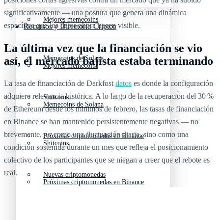
significativamente — una postura que genera una dinámica
Mejores memecoins
específica que los datos ahora hacen visible.
Recursos y Directorio Cripto
La última vez que la financiación se vio
así, el mercado bajista estaba terminando
Memecoins de Solana
Mejores memecoins
La tasa de financiación de Darkfost
datos
es donde la configuración
adquiere relevancia histórica. A lo largo de la recuperación del 30 %
Shitcoins
Memecoins de Solana
de Ethereum desde los mínimos de febrero, las tasas de financiación
en Binance se han mantenido persistentemente negativas — no
brevemente, no como una fluctuación diaria, sino como una
Próximas criptomonedas en Binance
Shitcoins
condición sostenida durante un mes que refleja el posicionamiento
colectivo de los participantes que se niegan a creer que el rebote es
real.
Nuevas criptomonedas
Próximas criptomonedas en Binance
Proyectos de criptomonedas