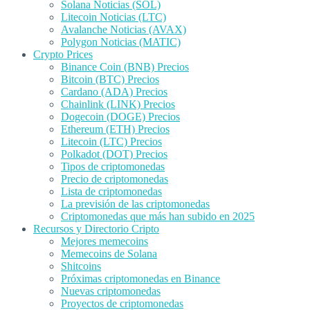
Solana Noticias (SOL)
Litecoin Noticias (LTC)
Avalanche Noticias (AVAX)
Polygon Noticias (MATIC)
Crypto Prices
Binance Coin (BNB) Precios
Bitcoin (BTC) Precios
Cardano (ADA) Precios
Chainlink (LINK) Precios
Dogecoin (DOGE) Precios
Ethereum (ETH) Precios
Litecoin (LTC) Precios
Polkadot (DOT) Precios
Tipos de criptomonedas
Precio de criptomonedas
Lista de criptomonedas
La previsión de las criptomonedas
Criptomonedas que más han subido en 2025
Recursos y Directorio Cripto
Mejores memecoins
Memecoins de Solana
Shitcoins
Próximas criptomonedas en Binance
Nuevas criptomonedas
Proyectos de criptomonedas