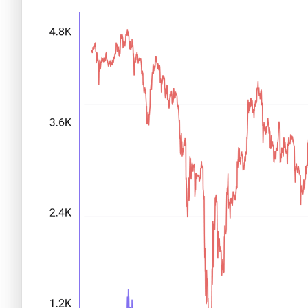
Nuevas criptomonedas
Próximas criptomonedas en Coinbase
Proyectos de criptomonedas
Criptomonedas que van a explotar en 2025
Próximas criptomonedas en Coinbase
Mejores altcoins
Criptomonedas que van a explotar en 2025
Criptomonedas con baja capitalización
Mejores altcoins
Criptomonedas con más futuro
Criptomonedas con baja capitalización