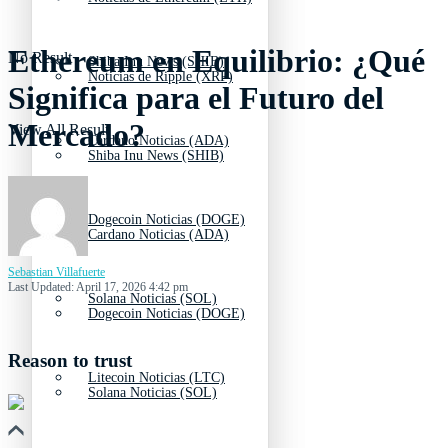
Ethereum en Equilibrio: ¿Qué
No Result
Shiba Inu News (SHIB)
Noticias de Ripple (XRP)
Significa para el Futuro del
Mercado?
View All Result
Cardano Noticias (ADA)
Shiba Inu News (SHIB)
Dogecoin Noticias (DOGE)
Cardano Noticias (ADA)
Sebastian Villafuerte
Last Updated: April 17, 2026 4:42 pm
Solana Noticias (SOL)
Dogecoin Noticias (DOGE)
Reason to trust
Litecoin Noticias (LTC)
Solana Noticias (SOL)