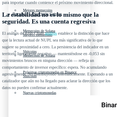
para importar cuando comience el próximo movimiento direccional.
Mejores memecoins
La estabilidad no es lo mismo que la
Recursos y Directorio Cripto
seguridad. Es una cuenta regresiva
Memecoins de Solana
El análisis de Arab Chain
análisis
establece la distinción que hace
Mejores memecoins
que la lectura actual de NUPL sea más significativa de lo que
sugiere su proximidad a cero. La persistencia del indicador en un
Shitcoins
territorio ligeramente negativo — manteniéndose en -0,053 sin
Memecoins de Solana
movimientos bruscos en ninguna dirección — refleja un
comportamiento de inversor específico: espera. No acumulando
Próximas criptomonedas en Binance
agresivamente. No distribuyendo sistemáticamente. Esperando a un
Shitcoins
catalizador que aún no ha llegado para aclarar la dirección que los
datos no pueden confirmar actualmente.
Nuevas criptomonedas
Próximas criptomonedas en Binance
Proyectos de criptomonedas