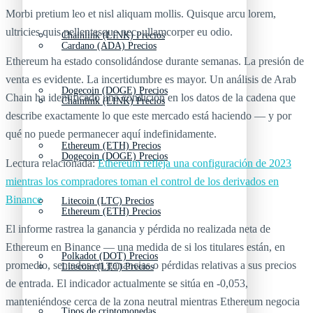
Morbi pretium leo et nisl aliquam mollis. Quisque arcu lorem,
ultricies quis pellentesque nec, ullamcorper eu odio.
Chainlink (LINK) Precios
Cardano (ADA) Precios
Ethereum ha estado consolidándose durante semanas. La presión de
venta es evidente. La incertidumbre es mayor. Un análisis de Arab
Dogecoin (DOGE) Precios
Chain ha identificado una condición en los datos de la cadena que
Chainlink (LINK) Precios
describe exactamente lo que este mercado está haciendo — y por
qué no puede permanecer aquí indefinidamente.
Ethereum (ETH) Precios
Dogecoin (DOGE) Precios
Lectura relacionada:
Ethereum refleja una configuración de 2023
mientras los compradores toman el control de los derivados en
Binance
Litecoin (LTC) Precios
Ethereum (ETH) Precios
El informe rastrea la ganancia y pérdida no realizada neta de
Ethereum en Binance — una medida de si los titulares están, en
Polkadot (DOT) Precios
promedio, sentados en ganancias o pérdidas relativas a sus precios
Litecoin (LTC) Precios
de entrada. El indicador actualmente se sitúa en -0,053,
manteniéndose cerca de la zona neutral mientras Ethereum negocia
Tipos de criptomonedas