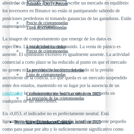
alrededor de $2,100. Esa lectura describe un mercado en equilibrio:
Polkadot (DOT) Precios
los inversores en Binance no están ni paniqueando saliendo de
posiciones perdedoras ni tomando ganancias de las ganadoras. Están
Precio de criptomonedas
manteniendo — y esperando.
Tipos de criptomonedas
La imagen de comportamiento que emerge de los datos es
específica. La volatilidad ha disminuido. La venta de pánico es
Lista de criptomonedas
Precio de criptomonedas
ausente. El optimismo excesivo es igualmente ausente. La actividad
comercial a corto plazo se ha reducido al punto en que el mercado
no genera ni la presión descendente del miedo ni la presión
La previsión de las criptomonedas
Lista de criptomonedas
ascendente de la codicia. Lo que queda es un mercado suspendido
entre dos estados, mantenido en su lugar por la ausencia de un
catalizador
lo suficientemente fuerte como para romperlo en
Criptomonedas que más han subido en 2025
La previsión de las criptomonedas
cualquiera de las direcciones.
En -0,053, el indicador no es perfectamente neutral. Está
ligeramente bajo el agua — un detalle lo suficientemente pequeño
Recursos y Directorio Cripto
Criptomonedas que más han subido en 2025
como para pasar por alto y lo suficientemente significativo como