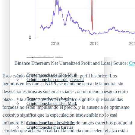
Criptomonedas emergentes
Criptomonedas con más futuro
Criptomonedas gratis
Criptomonedas emergentes
Criptomonedas con más potencial
Criptomonedas gratis
Binance Ethereum Net Unrealized Profit and Loss | Source:
Cr
Criptomonedas de Elon Musk
Esos estado de comportamiento tiene un perfil histórico. Los
Criptomonedas con más potencial
períodos en los que la NUPL se mantiene cerca de la neutral sin
desviaciones bruscas suelen asociarse con un menor riesgo a corto
plazo — la ausencia de venta de pánico significa que las salidas
Criptomonedas más baratas
Criptomonedas de Elon Musk
forzadas no están impulsando el precio, y la ausencia de optimismo
excesivo significa que la especulación insostenible no lo está
inflando. El mercado se mueve dentro de rangos estrechos porque ni
Criptomonedas más volátiles
Criptomonedas más baratas
el miedo que acelera la caída ni la codicia que acelera el alza están