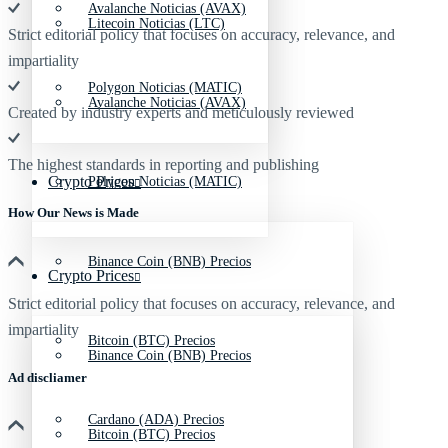
Avalanche Noticias (AVAX)
Litecoin Noticias (LTC)
Strict editorial policy that focuses on accuracy, relevance, and
impartiality
Polygon Noticias (MATIC)
Avalanche Noticias (AVAX)
Created by industry experts and meticulously reviewed
The highest standards in reporting and publishing
Crypto Prices
Polygon Noticias (MATIC)
How Our News is Made
Binance Coin (BNB) Precios
Crypto Prices
Strict editorial policy that focuses on accuracy, relevance, and
impartiality
Bitcoin (BTC) Precios
Binance Coin (BNB) Precios
Ad discliamer
Cardano (ADA) Precios
Bitcoin (BTC) Precios