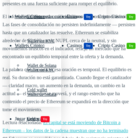
presentes en una fuerza suficiente para romper el equilibrio.
El informe identifica esta condición como temporal por definición.
Wallets Cripto
Casinos
Cripto Casino
Criptomonedas más volátiles
Try
Try
Las fases de consolidación no persisten indefinidamente — persisten
hasta que un catalizador las resuelve. Ethereum se estabiliza
alrededor de $2,100 con la NUPL cerca de la neutral, y sin
Wallet sin KYC
Wallets Cripto
Casinos
Cripto Casino
Try
Try
movimientos bruscos en el indicador, refleja un mercado que ha
encontrado un equilibrio temporal entre la oferta y la demanda.
Wallet de Solana
La palabra que importa en esa oración es temporal. El equilibrio es
Wallet sin KYC
real. Su duración no está garantizada. Cuando llegue el catalizador
— claridad macro, un aumento en la demanda, un cambio en la
Cold wallet
actitud — el indicador se moverá, y el rango estrecho que ha
Wallet de Solana
contenido el precio de Ethereum se expandirá en la dirección que
tome el movimiento.
Jugar juegos
Cold wallet
Try
Lectura relacionada:
El capital se está moviendo de Bitcoin a
Ethereum – los datos de la cadena muestran que no ha terminado