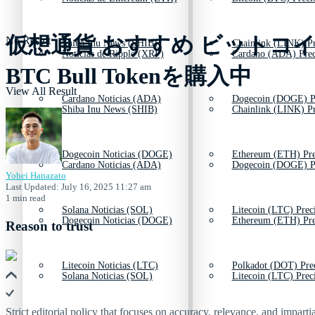
仮想通貨 おすすめ ビットコイ
No Result
Shiba Inu News (SHIB)
Chainlink (LINK) Pr
Noticias de Ripple (XRP)
Cardano (ADA) Prec
BTC Bull Tokenを購入中
View All Result
Cardano Noticias (ADA)
Dogecoin (DOGE) P
Shiba Inu News (SHIB)
Chainlink (LINK) Pr
Dogecoin Noticias (DOGE)
Ethereum (ETH) Pre
Cardano Noticias (ADA)
Dogecoin (DOGE) P
Yohei Hanazato
Last Updated: July 16, 2025 11:27 am
1 min read
Solana Noticias (SOL)
Litecoin (LTC) Prec
Dogecoin Noticias (DOGE)
Ethereum (ETH) Pre
Reason to trust
Litecoin Noticias (LTC)
Polkadot (DOT) Pre
Solana Noticias (SOL)
Litecoin (LTC) Prec
Strict editorial policy that focuses on accuracy, relevance, and impartia