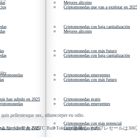
das
Mejores altcoins
cios
Criptomonedas que van a explotar en 202
edas
Criptomonedas con baja capitalización
das
Mejores altcoins
das
Criptomonedas con más futuro
edas
Criptomonedas con baja capitalización
lity
criptomonedas
Criptomonedas emergentes
das
Criptomonedas con más futuro
ás han subido en 2025
Criptomonedas gratis
criptomonedas
Criptomonedas emergentes
s quis pellentesque nec, ullamcorper eu odio.
Criptomonedas con más potencial
コインであるBTC Bull Tokenが急騰し そのプレセールは3
ás han subido en 2025
Criptomonedas gratis