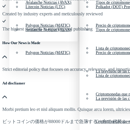
Avalanche Noticias (AVAX)
Tipos de criptomone
Litecoin Noticias (LTC)
Polkadot (DOT) Pre
Created by industry experts and meticulously reviewed
Polygon Noticias (MATIC)
Precio de criptomon
The highest standards in reporting and publishing
Avalanche Noticias (AVAX)
Tipos de criptomone
How Our News is Made
Lista de criptomone
Polygon Noticias (MATIC)
Precio de criptomon
Strict editorial policy that focuses on accuracy, relevance, and impartia
La previsión de las 
Lista de criptomone
Ad discliamer
Criptomonedas que m
La previsión de las 
Morbi pretium leo et nisl aliquam mollis. Quisque arcu lorem, ultricie
ビットコインの価格が88000ドルまで急落する一方で 代替ミーム
Criptomonedas que m