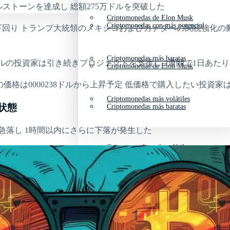
のマイルストーンを達成し 総額275万ドルを突破した
Criptomonedas de Elon Musk
Criptomonedas con más potencial
ルを下回り トランプ大統領のメキシコおよびカナダへの関税強化の
Criptomonedas más baratas
ルの投資家は引き続きプロジェクトを支援し 2週間で1日あた
Criptomonedas de Elon Musk
Lの価格は0000238ドルから上昇予定 低価格で購入したい投資
Criptomonedas más volátiles
状態
Criptomonedas más baratas
まで急落し 1時間以内にさらに下落が発生した
Criptomonedas más volátiles