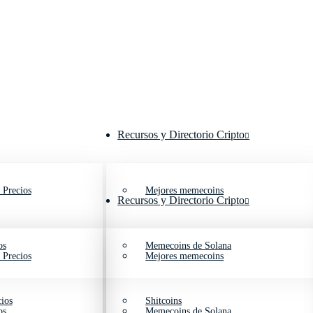
Recursos y Directorio Cripto
 Precios
Mejores memecoins
Recursos y Directorio Cripto
os
Memecoins de Solana
 Precios
Mejores memecoins
ios
Shitcoins
os
Memecoins de Solana