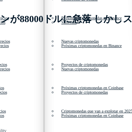
ンが88000ドルに急落 しか
ecios
Próximas criptomonedas en Binance
ios
Shitcoins
recios
Nuevas criptomonedas
ecios
Próximas criptomonedas en Binance
cios
Proyectos de criptomonedas
recios
Nuevas criptomonedas
ios
Próximas criptomonedas en Coinbase
cios
Proyectos de criptomonedas
cios
Criptomonedas que van a explotar en 202
ios
Próximas criptomonedas en Coinbase
lity