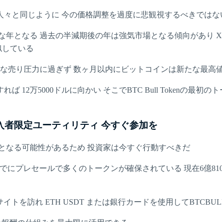
人々と同じように 今の価格調整を過度に悲観視するべきではな
となる 過去の半減期後の年は強気市場となる傾向があり Xで共有さ
似している
的な売り圧力に過ぎず 数ヶ月以内にビットコインは新たな最高
 12万5000ドルに向かい そこでBTC Bull Tokenの最
ール購入者限定ユーティリティ 今すぐ参加を
となる可能性があるため 投資家は今すぐ行動すべきだ
すでにプレセールで多くのトークンが確保されている 現在6億81
ェブサイトを訪れ ETH USDT または銀行カードを使用してBTC