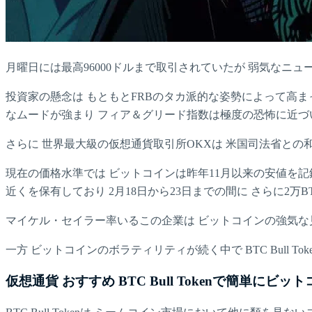
月曜日には最高96000ドルまで取引されていたが 弱気なニ
投資家の懸念は もともとFRBのタカ派的な姿勢によって高
なムードが強まり フィア＆グリード指数は極度の恐怖に近づ
さらに 世界最大級の仮想通貨取引所OKXは 米国司法省との
現在の価格水準では ビットコインは昨年11月以来の安値を記録している
近くを保有しており 2月18日から23日までの間に さらに2万
マイケル・セイラー率いるこの企業は ビットコインの強気な
一方 ビットコインのボラティリティが続く中で BTC Bull 
仮想通貨 おすすめ BTC Bull Tokenで簡単にビ