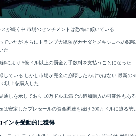
ュースが続く中 市場のセンチメントは恐怖に傾いている
まっていたが さらにトランプ大統領がカナダとメキシコへの関税
いた
和解により 5億ドル以上の罰金と手数料を支払うことになった
 しかし市場が完全に崩壊したわけではない 最新のSEC提出書類によると
BTC以上を購入した
見通しを示しており 10万ドル未満での追加購入の可能性もある
Tokenは安定したプレセールの資金調達を続け 300万ドルに迫る
ットコインを受動的に獲得