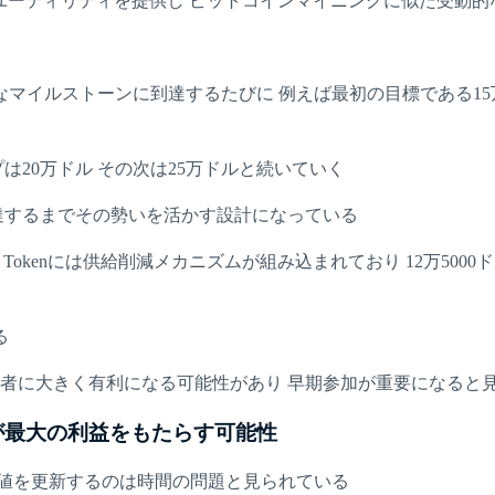
類を見ないユーティリティを提供し ビットコインマイニングに似た受
イルストーンに到達するたびに 例えば最初の目標である15万ド
は20万ドル その次は25万ドルと続いていく
到達するまでその勢いを活かす設計になっている
l Tokenには供給削減メカニズムが組み込まれており 12万5
る
入者に大きく有利になる可能性があり 早期参加が重要になると
enが最大の利益をもたらす可能性
高値を更新するのは時間の問題と見られている