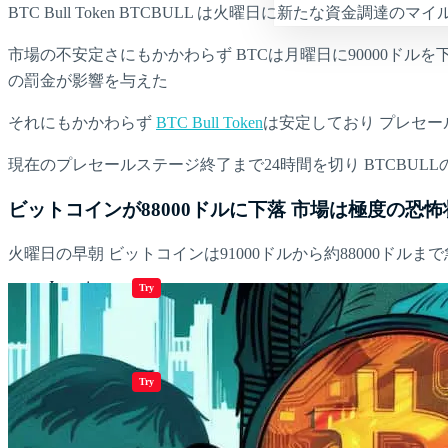
BTC Bull Token BTCBULL は火曜日に新たな資金調達
市場の不安定さにもかかわらず BTCは月曜日に90000ド
の罰金が影響を与えた
それにもかかわらず
BTC Bull Token
は安定しており プレセー
現在のプレセールステージ終了まで24時間を切り BTCBUL
ビットコインが88000ドルに下落 市場は極度の恐怖
火曜日の早朝 ビットコインは91000ドルから約88000ドル
Jugar juegos
Try
Jugar juegos
Try