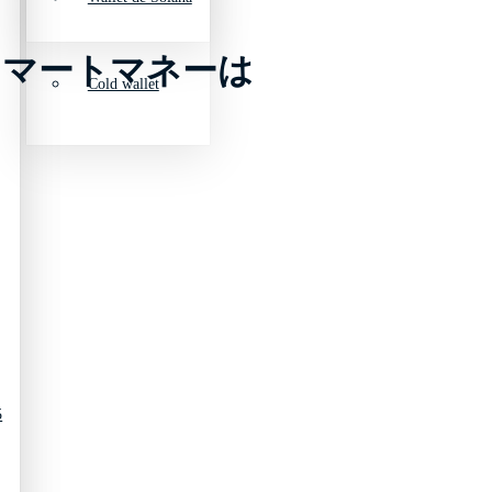
しスマートマネーは
Cold wallet
5