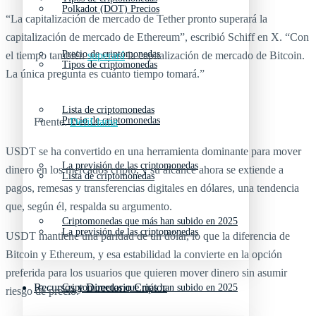
Polkadot (DOT) Precios
“La capitalización de mercado de Tether pronto superará la
capitalización de mercado de Ethereum”, escribió Schiff en X. “Con
Precio de criptomonedas
el tiempo también
superará
la capitalización de mercado de Bitcoin.
Tipos de criptomonedas
La única pregunta es cuánto tiempo tomará.”
Lista de criptomonedas
Precio de criptomonedas
Fuente:
DefiLlama
USDT se ha convertido en una herramienta dominante para mover
La previsión de las criptomonedas
dinero en los mercados cripto, y su alcance ahora se extiende a
Lista de criptomonedas
pagos, remesas y transferencias digitales en dólares, una tendencia
que, según él, respalda su argumento.
Criptomonedas que más han subido en 2025
La previsión de las criptomonedas
USDT mantiene una paridad de un dólar, lo que la diferencia de
Bitcoin y Ethereum, y esa estabilidad la convierte en la opción
preferida para los usuarios que quieren mover dinero sin asumir
Recursos y Directorio Cripto
Criptomonedas que más han subido en 2025
riesgo de precio.