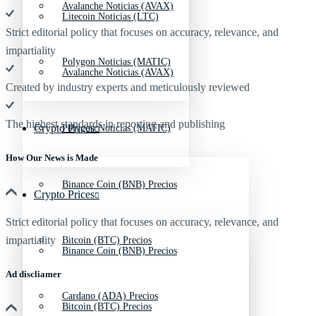
Avalanche Noticias (AVAX)
Litecoin Noticias (LTC)
Strict editorial policy that focuses on accuracy, relevance, and
impartiality
Polygon Noticias (MATIC)
Avalanche Noticias (AVAX)
Created by industry experts and meticulously reviewed
The highest standards in reporting and publishing
Crypto Prices
Polygon Noticias (MATIC)
How Our News is Made
Binance Coin (BNB) Precios
Crypto Prices
Strict editorial policy that focuses on accuracy, relevance, and
impartiality
Bitcoin (BTC) Precios
Binance Coin (BNB) Precios
Ad discliamer
Cardano (ADA) Precios
Bitcoin (BTC) Precios