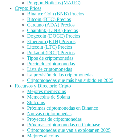
Polygon Noticias (MATIC)
Crypto Prices
Binance Coin (BNB) Precios
Bitcoin (BTC) Precios
Cardano (ADA) Precios
Chainlink (LINK) Precios
Dogecoin (DOGE) Precios
Ethereum (ETH) Precios
Litecoin (LTC) Precios
Polkadot (DOT) Precios
Tipos de criptomonedas
Precio de criptomonedas
Lista de criptomonedas
La previsión de las criptomonedas
Criptomonedas que más han subido en 2025
Recursos y Directorio Cripto
Mejores memecoins
Memecoins de Solana
Shitcoins
Próximas criptomonedas en Binance
Nuevas criptomonedas
Proyectos de criptomonedas
Próximas criptomonedas en Coinbase
Criptomonedas que van a explotar en 2025
Mejores altcoins