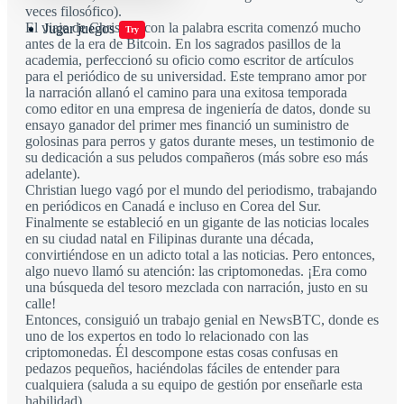
veces filosófico).
El viaje de Christian con la palabra escrita comenzó mucho
Jugar juegos
Try
antes de la era de Bitcoin. En los sagrados pasillos de la
academia, perfeccionó su oficio como escritor de artículos
para el periódico de su universidad. Este temprano amor por
la narración allanó el camino para una exitosa temporada
como editor en una empresa de ingeniería de datos, donde su
ensayo ganador del primer mes financió un suministro de
golosinas para perros y gatos durante meses, un testimonio de
su dedicación a sus peludos compañeros (más sobre eso más
adelante).
Christian luego vagó por el mundo del periodismo, trabajando
en periódicos en Canadá e incluso en Corea del Sur.
Finalmente se estableció en un gigante de las noticias locales
en su ciudad natal en Filipinas durante una década,
convirtiéndose en un adicto total a las noticias. Pero entonces,
algo nuevo llamó su atención: las criptomonedas. ¡Era como
una búsqueda del tesoro mezclada con narración, justo en su
calle!
Entonces, consiguió un trabajo genial en NewsBTC, donde es
uno de los expertos en todo lo relacionado con las
criptomonedas. Él descompone estas cosas confusas en
pedazos pequeños, haciéndolas fáciles de entender para
cualquiera (saluda a su equipo de gestión por enseñarle esta
habilidad).