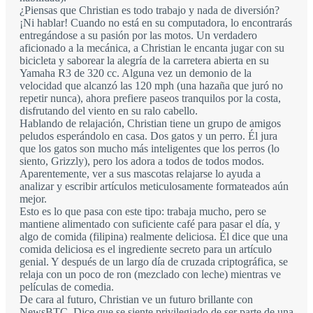
¿Piensas que Christian es todo trabajo y nada de diversión?
¡Ni hablar! Cuando no está en su computadora, lo encontrarás
entregándose a su pasión por las motos. Un verdadero
aficionado a la mecánica, a Christian le encanta jugar con su
bicicleta y saborear la alegría de la carretera abierta en su
Yamaha R3 de 320 cc. Alguna vez un demonio de la
velocidad que alcanzó las 120 mph (una hazaña que juró no
repetir nunca), ahora prefiere paseos tranquilos por la costa,
disfrutando del viento en su ralo cabello.
Hablando de relajación, Christian tiene un grupo de amigos
peludos esperándolo en casa. Dos gatos y un perro. Él jura
que los gatos son mucho más inteligentes que los perros (lo
siento, Grizzly), pero los adora a todos de todos modos.
Aparentemente, ver a sus mascotas relajarse lo ayuda a
analizar y escribir artículos meticulosamente formateados aún
mejor.
Esto es lo que pasa con este tipo: trabaja mucho, pero se
mantiene alimentado con suficiente café para pasar el día, y
algo de comida (filipina) realmente deliciosa. Él dice que una
comida deliciosa es el ingrediente secreto para un artículo
genial. Y después de un largo día de cruzada criptográfica, se
relaja con un poco de ron (mezclado con leche) mientras ve
películas de comedia.
De cara al futuro, Christian ve un futuro brillante con
NewsBTC. Dice que se siente privilegiado de ser parte de una