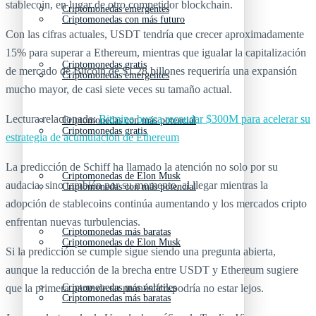
stablecoin, en lugar de otro competidor blockchain.
Criptomonedas emergentes
Criptomonedas con más futuro
Con las cifras actuales, USDT tendría que crecer aproximadamente
15% para superar a Ethereum, mientras que igualar la capitalización
Criptomonedas gratis
de mercado de Bitcoin de $1.28 billones requeriría una expansión
Criptomonedas emergentes
mucho mayor, de casi siete veces su tamaño actual.
Lectura relacionada:
Bitmine busca recaudar $300M para acelerar su
Criptomonedas con más potencial
Criptomonedas gratis
estrategia de acumulación de Ethereum
La predicción de Schiff ha llamado la atención no solo por su
Criptomonedas de Elon Musk
audacia, sino también por su momento, al llegar mientras la
Criptomonedas con más potencial
adopción de stablecoins continúa aumentando y los mercados cripto
enfrentan nuevas turbulencias.
Criptomonedas más baratas
Criptomonedas de Elon Musk
Si la predicción se cumple sigue siendo una pregunta abierta,
aunque la reducción de la brecha entre USDT y Ethereum sugiere
que la primera parte de su pronóstico podría no estar lejos.
Criptomonedas más volátiles
Criptomonedas más baratas