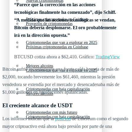
Nuevas criptomonedas
“Parece que la corrección en las acciones
tecnológicas finalmente ha comenzado”, dijo Schiff.
Próximas criptomonedas en Coinbase
“A medida que las acciones tecnológicas se vendan,
Proyectos de criptomonedas
Bitcoin debería desplomarse. El oro probablemente
irá en la dirección opuesta.”
Criptomonedas que van a explotar en 2025
Próximas criptomonedas en Coinbase
BTCUSD cotiza ahora a $62,410. Gráfico:
TradingView
Mejores altcoins
Bitcoin sufrió recientemente una fuerte caída horaria de más de
Criptomonedas que van a explotar en 2025
$2,000, tocando brevemente los $61,460, mientras la presión
vendedora se extendía por el mercado y desencadenaba más de
Criptomonedas con baja capitalización
$1,000 millones en liquidaciones apalancadas.
Mejores altcoins
El creciente alcance de USDT
Criptomonedas con más futuro
Criptomonedas con baja capitalización
Los informes indican que la
posición
de Ethereum como el segundo
mayor criptoactivo está ahora bajo presión por parte de una