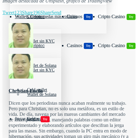
Imagen destacada de Unsplash, gráfico de TradingView
Tweet
123
Share
196
Share
Send
Wallets Cripto
Casinos
Cripto Casino
Criptomonedas más volátiles
Try
Try
Wallet sin KYC
Wallets Cripto
Casinos
Cripto Casino
Try
Try
Wallet de Solana
Wallet sin KYC
Cold wallet
Christian Encila
Wallet de Solana
Dicen que los periodistas nunca acaban realmente su trabajo.
Pero para Christian, no es solo una metáfora, es un estilo de
vida. De día, navega por las mareas cambiantes del mercado
Jugar juegos
Cold wallet
de las criptomonedas, manejando palabras como un editor
Try
experimentado y elaborando artículos que descifran la jerga
para las masas. Sin embargo, cuando la PC entra en modo de
hibernación, sus actividades toman un giro más mecánico (y a