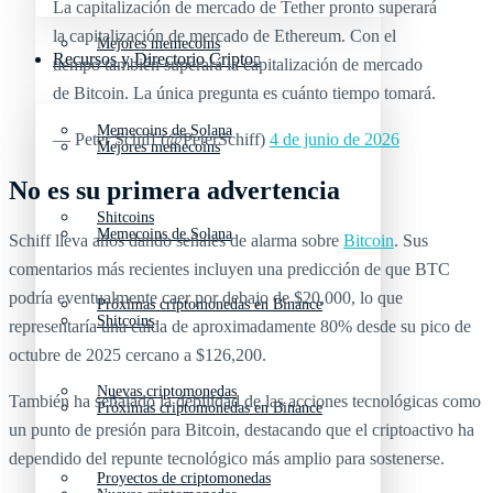
La capitalización de mercado de Tether pronto superará
la capitalización de mercado de Ethereum. Con el
Mejores memecoins
Recursos y Directorio Cripto
tiempo también superará la capitalización de mercado
de Bitcoin. La única pregunta es cuánto tiempo tomará.
Memecoins de Solana
— Peter Schiff (@PeterSchiff)
4 de junio de 2026
Mejores memecoins
No es su primera advertencia
Shitcoins
Memecoins de Solana
Schiff lleva años dando señales de alarma sobre
Bitcoin
. Sus
comentarios más recientes incluyen una predicción de que BTC
podría eventualmente caer por debajo de $20,000, lo que
Próximas criptomonedas en Binance
Shitcoins
representaría una caída de aproximadamente 80% desde su pico de
octubre de 2025 cercano a $126,200.
Nuevas criptomonedas
También ha señalado la debilidad de las acciones tecnológicas como
Próximas criptomonedas en Binance
un punto de presión para Bitcoin, destacando que el criptoactivo ha
dependido del repunte tecnológico más amplio para sostenerse.
Proyectos de criptomonedas