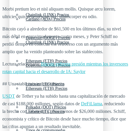
Morbi pretium leo et nisl aliquam mollis. Quisque arcu lorem,
Chainlink (LINK) Precios
ultricies quis pellentesque nec, ullamcorper eu odio.
Cardano (ADA) Precios
Bitcoin cayó a alrededor de $61,500 en los últimos días, su nivel
más débil en aproximadamente cuatro meses, y Peter Schiff no
Dogecoin (DOGE) Precios
Chainlink (LINK) Precios
perdió tiempo en conectar ese retroceso con un argumento más
amplio que ha venido planteando sobre las stablecoins.
Ethereum (ETH) Precios
Lectura relacionada:
Bitcoin enfrenta presión mientras los inversores
Dogecoin (DOGE) Precios
rotan capital hacia el desarrollo de IA: Saylor
## Una stablecoin en movimiento
Litecoin (LTC) Precios
Ethereum (ETH) Precios
USDT
de Tether ya ha subido hasta una capitalización de mercado
de casi $188,000 millones, según datos de
DeFiLlama
, reduciendo
Polkadot (DOT) Precios
la brecha con Ethereum a poco menos de $26,000 millones. Schiff,
Litecoin (LTC) Precios
economista y crítico de Bitcoin desde hace mucho tiempo, dice que
las cifras apuntan a un resultado inevitable.
Tipos de criptomonedas