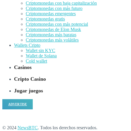
Criptomonedas con baja capitalización
Criptomonedas con más futuro
Criptomonedas emergentes
Criptomonedas gratis
Criptomonedas con más potencial
Criptomonedas de Elon Musk
Criptomonedas más baratas
Criptomonedas más volátiles
Wallets Cripto
Wallet sin KYC
Wallet de Solana
Cold wallet
Casinos
Cripto Casino
Jugar juegos
ADVERTISE
© 2024
NewsBTC
. Todos los derechos reservados.