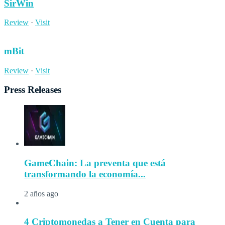
SirWin
Review
·
Visit
mBit
Review
·
Visit
Press Releases
GameChain: La preventa que está
transformando la economía...
2 años ago
4 Criptomonedas a Tener en Cuenta para