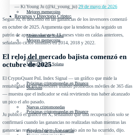
— Ki Young Ju (@ki_young_ju)
29 de mayo de 2026
Mejores memecoins
Recursos y Directorio Cripto
Según Ju, el descenso en las ganancias de los inversores comenzó
en octubre de 2025. Argumenta que la tendencia ha seguido un
patrón de aproximadamente 18 meses visto en caídas anteriores,
Memecoins de Solana
Mejores memecoins
señalando ciclos similares en 2014, 2018 y 2022.
El reloj del mercado bajista comenzó en
Shitcoins
octubre de 2025
Memecoins de Solana
El CryptoQuant PnL Index Signal — un gráfico que mide la
Próximas criptomonedas en Binance
rentabilidad de los inversores usando promedios móviles de 365 días
Shitcoins
— muestra que el indicador se está revirtiendo tras haber alcanzado
un pico el año pasado.
Nuevas criptomonedas
Próximas criptomonedas en Binance
Ju publicó el gráfico en X, señalando que una recuperación solo se
confirmará cuando las ganancias no realizadas suban mientras las
ganancias realizadas bajen. Ese cambio aún no ha ocurrido, dijo.
Proyectos de criptomonedas