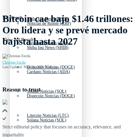
Bitcoin cae bajo $1.46 trillones:
No Result
Shiba Inu News (SHIB)
Noticias de Ripple (XRP)
Oro lidera y se prevé mercado
bajista hasta 2027
View All Result
Cardano Noticias (ADA)
Shiba Inu News (SHIB)
Christian Encila
Last Updated: May 31, 2026 2:54 pm
Dogecoin Noticias (DOGE)
Cardano Noticias (ADA)
Reason to trust
Solana Noticias (SOL)
Dogecoin Noticias (DOGE)
Litecoin Noticias (LTC)
Solana Noticias (SOL)
Strict editorial policy that focuses on accuracy, relevance, and
impartiality