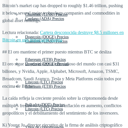
Bitcoin’s market cap has dropped to roughly $1.46 trillion, pushing
it below several major technology companies and commodities in
Chainlink (LINK) Precios
Cardano (ADA) Precios
global asset rankings.
Lectura relacionada:
Cartera desconocida destruye $8.5 millones en
Dogecoin (DOGE) Precios
Bitcoin en una impactante quema
Chainlink (LINK) Precios
## El oro mantiene el primer puesto mientras BTC se desliza
Ethereum (ETH) Precios
El oro sigue siendo el activo más valioso del mundo con casi $31
Dogecoin (DOGE) Precios
billones, y Nvidia, Apple, Alphabet, Microsoft, Amazon, TSMC,
Broadcom, Saudi Aramco, Tesla y Meta Platforms están todos por
Litecoin (LTC) Precios
encima de Bitcoin.
Ethereum (ETH) Precios
La caída refleja la creciente presión sobre la criptomoneda desde
Polkadot (DOT) Precios
múltiples frentes — incluyendo la inflación en aumento, conflictos
Litecoin (LTC) Precios
geopolíticos y el debilitamiento del sentimiento de los inversores.
Ki Young Ju, director ejecutivo de la firma de análisis criptográfico
Tipos de criptomonedas