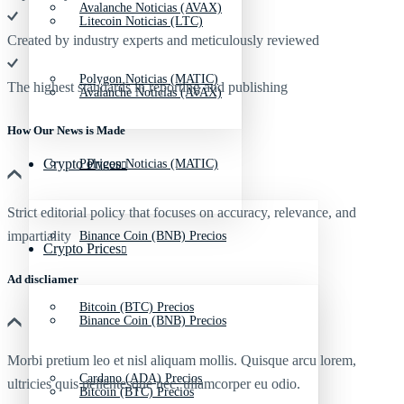
Avalanche Noticias (AVAX)
Litecoin Noticias (LTC)
Created by industry experts and meticulously reviewed
Polygon Noticias (MATIC)
The highest standards in reporting and publishing
Avalanche Noticias (AVAX)
How Our News is Made
Crypto Prices
Polygon Noticias (MATIC)
Strict editorial policy that focuses on accuracy, relevance, and
impartiality
Binance Coin (BNB) Precios
Crypto Prices
Ad discliamer
Bitcoin (BTC) Precios
Binance Coin (BNB) Precios
Morbi pretium leo et nisl aliquam mollis. Quisque arcu lorem,
Cardano (ADA) Precios
ultricies quis pellentesque nec, ullamcorper eu odio.
Bitcoin (BTC) Precios