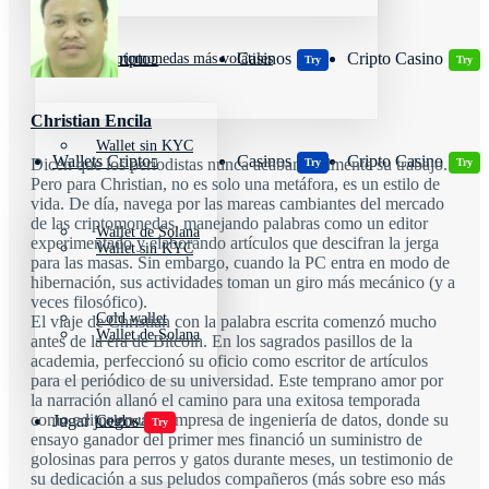
Wallets Cripto
Casinos
Cripto Casino
Criptomonedas más volátiles
Try
Try
Christian Encila
Wallet sin KYC
Wallets Cripto
Casinos
Cripto Casino
Dicen que los periodistas nunca acaban realmente su trabajo.
Try
Try
Pero para Christian, no es solo una metáfora, es un estilo de
vida. De día, navega por las mareas cambiantes del mercado
de las criptomonedas, manejando palabras como un editor
Wallet de Solana
experimentado y elaborando artículos que descifran la jerga
Wallet sin KYC
para las masas. Sin embargo, cuando la PC entra en modo de
hibernación, sus actividades toman un giro más mecánico (y a
veces filosófico).
Cold wallet
El viaje de Christian con la palabra escrita comenzó mucho
Wallet de Solana
antes de la era de Bitcoin. En los sagrados pasillos de la
academia, perfeccionó su oficio como escritor de artículos
para el periódico de su universidad. Este temprano amor por
la narración allanó el camino para una exitosa temporada
como editor en una empresa de ingeniería de datos, donde su
Jugar juegos
Cold wallet
Try
ensayo ganador del primer mes financió un suministro de
golosinas para perros y gatos durante meses, un testimonio de
su dedicación a sus peludos compañeros (más sobre eso más