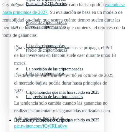
Polkadot (DOT) Precios
CryptoQuant, ahora dice que el mercado bajista podría
extenderse
hasta principios de 2027
. Su evaluación se basa en un modelo de
rentabilidad on‑chain que rastrea cuánto tiempo suelen durar las
Precio de criptomonedas
Tipos de criptomonedas
pérdidas de los inversores una vez que comienza el retroceso de la
toma de ganancias.
Lista de criptomonedas
Una vez que la toma de ganancias se propaga, el PnL
Precio de criptomonedas
de los inversores en Bitcoin suele caer durante unos 18
meses.
La previsión de las criptomonedas
Lista de criptomonedas
Desde que la tendencia se invirtió en octubre de 2025,
el mercado bajista podría durar hasta principios de
2027.
Criptomonedas que más han subido en 2025
La previsión de las criptomonedas
La tendencia solo cambia cuando las ganancias no
realizadas aumentan y las ganancias realizadas caen.
Aún no hemos llegado allí.
Recursos y Directorio Cripto
Criptomonedas que más han subido en 2025
pic.twitter.com/fQyIRLu8vv