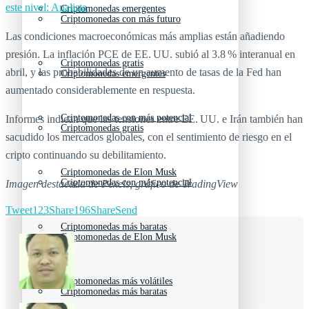
este nivel: Analista
Criptomonedas emergentes
Criptomonedas con más futuro
Las condiciones macroeconómicas más amplias están añadiendo
presión. La inflación PCE de EE. UU. subió al 3.8 % interanual en
Criptomonedas gratis
abril, y las probabilidades de un aumento de tasas de la Fed han
Criptomonedas emergentes
aumentado considerablemente en respuesta.
Criptomonedas con más potencial
Informes indican que las tensiones entre EE. UU. e Irán también han
Criptomonedas gratis
sacudido los mercados globales, con el sentimiento de riesgo en el
cripto continuando su debilitamiento.
Criptomonedas de Elon Musk
Criptomonedas con más potencial
Imagen destacada de Pexels, gráfico de TradingView
Tweet
123
Share
196
Share
Send
Criptomonedas más baratas
Criptomonedas de Elon Musk
Criptomonedas más volátiles
Criptomonedas más baratas