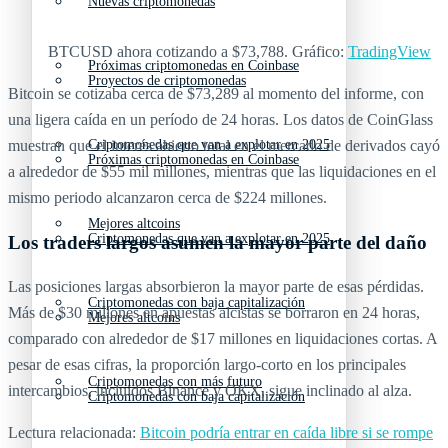
Nuevas criptomonedas
BTCUSD ahora cotizando a $73,788. Gráfico:
TradingView
Próximas criptomonedas en Coinbase
Proyectos de criptomonedas
Bitcoin se cotizaba cerca de $73,289 al momento del informe, con
una ligera caída en un período de 24 horas. Los datos de CoinGlass
muestran que el interés abierto total en el mercado de derivados cayó
Criptomonedas que van a explotar en 2025
Próximas criptomonedas en Coinbase
a alrededor de $55 mil millones, mientras que las liquidaciones en el
mismo periodo alcanzaron cerca de $224 millones.
Mejores altcoins
Criptomonedas que van a explotar en 2025
Los traders largos asumen la mayor parte del daño
Las posiciones largas absorbieron la mayor parte de esas pérdidas.
Criptomonedas con baja capitalización
Más de $30 millones en apuestas alcistas se borraron en 24 horas,
Mejores altcoins
comparado con alrededor de $17 millones en liquidaciones cortas. A
pesar de esas cifras, la proporción largo‑corto en los principales
Criptomonedas con más futuro
intercambios, incluidos Binance y OKX, sigue inclinado al alza.
Criptomonedas con baja capitalización
Lectura relacionada:
Bitcoin podría entrar en caída libre si se rompe