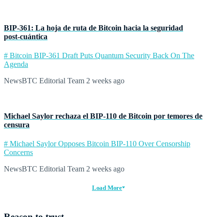
BIP‑361: La hoja de ruta de Bitcoin hacia la seguridad
post‑cuántica
# Bitcoin BIP-361 Draft Puts Quantum Security Back On The
Agenda
NewsBTC Editorial Team
2 weeks ago
Michael Saylor rechaza el BIP‑110 de Bitcoin por temores de
censura
# Michael Saylor Opposes Bitcoin BIP-110 Over Censorship
Concerns
NewsBTC Editorial Team
2 weeks ago
Load More
Reason to trust