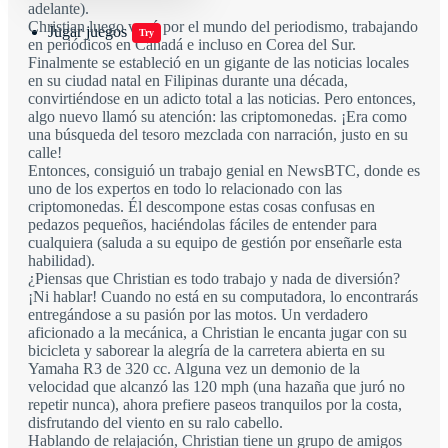
adelante).
Christian luego vagó por el mundo del periodismo, trabajando
Jugar juegos
Try
en periódicos en Canadá e incluso en Corea del Sur.
Finalmente se estableció en un gigante de las noticias locales
en su ciudad natal en Filipinas durante una década,
convirtiéndose en un adicto total a las noticias. Pero entonces,
algo nuevo llamó su atención: las criptomonedas. ¡Era como
una búsqueda del tesoro mezclada con narración, justo en su
calle!
Entonces, consiguió un trabajo genial en NewsBTC, donde es
uno de los expertos en todo lo relacionado con las
criptomonedas. Él descompone estas cosas confusas en
pedazos pequeños, haciéndolas fáciles de entender para
cualquiera (saluda a su equipo de gestión por enseñarle esta
habilidad).
¿Piensas que Christian es todo trabajo y nada de diversión?
¡Ni hablar! Cuando no está en su computadora, lo encontrarás
entregándose a su pasión por las motos. Un verdadero
aficionado a la mecánica, a Christian le encanta jugar con su
bicicleta y saborear la alegría de la carretera abierta en su
Yamaha R3 de 320 cc. Alguna vez un demonio de la
velocidad que alcanzó las 120 mph (una hazaña que juró no
repetir nunca), ahora prefiere paseos tranquilos por la costa,
disfrutando del viento en su ralo cabello.
Hablando de relajación, Christian tiene un grupo de amigos