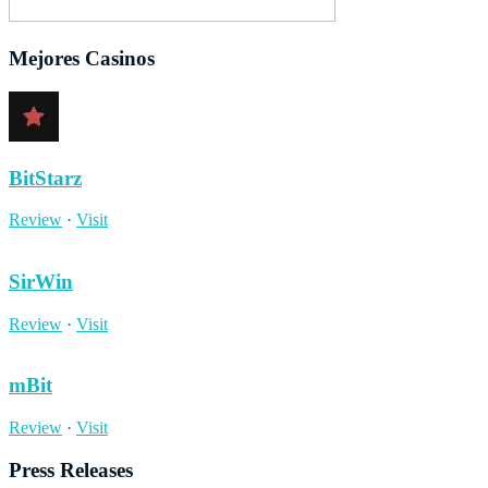
Mejores Casinos
BitStarz
Review
·
Visit
SirWin
Review
·
Visit
mBit
Review
·
Visit
Press Releases