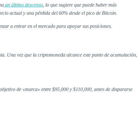
pa
un último descenso
, lo que sugiere que puede haber más
ecio actual y una pérdida del 60% desde el pico de Bitcoin.
nzar a entrar en el mercado para apoyar sus posiciones.
sta. Una vez que la criptomoneda alcance este punto de acumulación,
bjetivo de «marca» entre $95,000 y $110,000, antes de dispararse