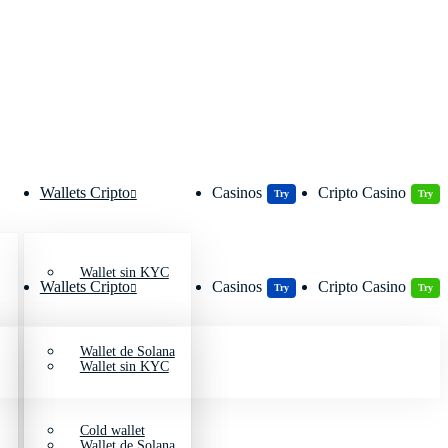
Wallets Cripto
Casinos
Cripto Casino
Try
Try
Wallet sin KYC
Wallets Cripto
Casinos
Cripto Casino
Try
Try
Wallet de Solana
Wallet sin KYC
Cold wallet
Wallet de Solana