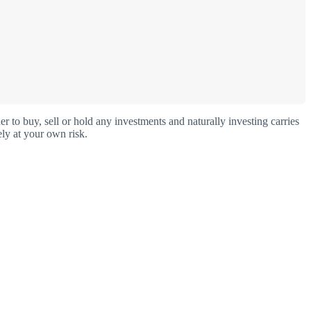
o buy, sell or hold any investments and naturally investing carries
ly at your own risk.