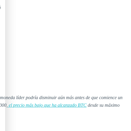
5
ptomoneda líder podría disminuir aún más antes de que comience un
,000,
el precio más bajo que ha alcanzado BTC
desde su máximo