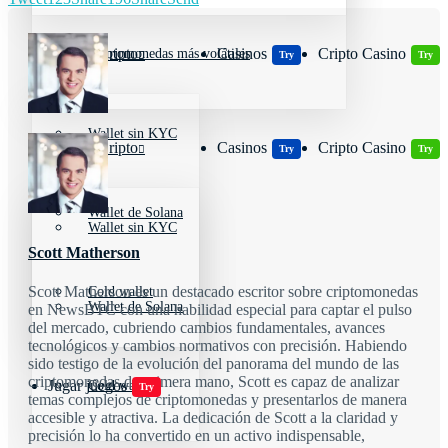
Wallets Cripto
Casinos
Cripto Casino
Criptomonedas más volátiles
Try
Try
Wallet sin KYC
Wallets Cripto
Casinos
Cripto Casino
Try
Try
Wallet de Solana
Wallet sin KYC
Scott Matherson
Scott Matherson es un destacado escritor sobre criptomonedas
Cold wallet
Wallet de Solana
en NewsBTC con una habilidad especial para captar el pulso
del mercado, cubriendo cambios fundamentales, avances
tecnológicos y cambios normativos con precisión. Habiendo
sido testigo de la evolución del panorama del mundo de las
criptomonedas de primera mano, Scott es capaz de analizar
Jugar juegos
Cold wallet
Try
temas complejos de criptomonedas y presentarlos de manera
accesible y atractiva. La dedicación de Scott a la claridad y
precisión lo ha convertido en un activo indispensable,