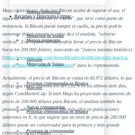
Mags observó que, dado que Bitcoin acaba de superar el asa, el
Mejores memecoins
Recursos y Directorio Cripto
siguiente nivel es observar el "cuello", que sirve como punto de
resistencia. Si Bitcoin puede romper el cuello, su precio podría
aumentar drásticamente o, como dice el analista, "volverse
Memecoins de Solana
Mejores memecoins
vertical". Este repunte alcista podría llevar el precio de Bitcoin
hacia los 200.000 dólares, marcando un "[
nuevo máximo histórico
]
(
https://www.newsbtc.com/news/bitcoin/can-bitcoin-price-reach-a-
Shitcoins
Memecoins de Solana
new-all-time-high-golden-cross/amp/
)" para la criptomoneda.
Actualmente, el precio de Bitcoin se cotiza en 66.972 dólares, lo que
Próximas criptomonedas en Binance
refleja una ligera disminución del 2,02% en los últimos siete días,
Shitcoins
según CoinMarketCap. Si bien Mags ha proyectado un aumento de
precio de 200.000 dólares para Bitcoin, el analista también ha
Nuevas criptomonedas
pronosticado precios objetivo aún más altos en publicaciones
Próximas criptomonedas en Binance
anteriores en X, lo que sugiere que un nivel de precio de 200.000
dólares puede ser conservador para la primera y más grande
Proyectos de criptomonedas
criptomoneda del mundo.