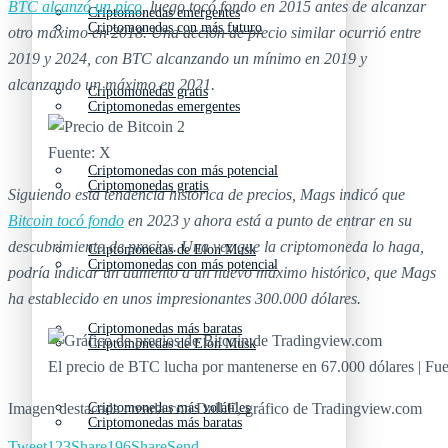
BTC alcanzó un pico
, luego tocó fondo en 2015 antes de alcanzar
Criptomonedas emergentes
Criptomonedas con más futuro
otro máximo en 2018. Una acción de precio similar ocurrió entre
2019 y 2024, con BTC alcanzando un mínimo en 2019 y
alcanzando un máximo en 2021.
Criptomonedas gratis
Criptomonedas emergentes
Fuente: X
Criptomonedas con más potencial
Criptomonedas gratis
Siguiendo esta tendencia histórica de precios, Mags indicó que
Bitcoin tocó fondo
en 2023 y ahora está a punto de entrar en su
descubrimiento de precios. Una vez que la criptomoneda lo haga,
Criptomonedas de Elon Musk
Criptomonedas con más potencial
podría indicar un aumento a un nuevo máximo histórico, que Mags
ha establecido en unos impresionantes 300.000 dólares.
Criptomonedas más baratas
Criptomonedas de Elon Musk
El precio de BTC lucha por mantenerse en 67.000 dólares | Fu
Imagen destacada creada con Dall.E, gráfico de Tradingview.com
Criptomonedas más volátiles
Criptomonedas más baratas
Tweet
123
Share
196
Share
Send