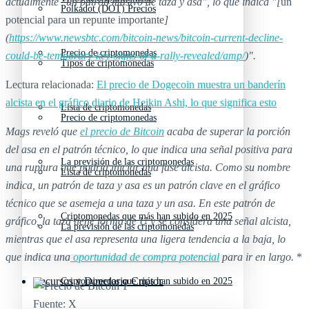
actualmente "un patrón masivo de taza y asa", lo que indica "[
un
Polkadot (DOT) Precios
potencial para un repunte importante
]
(
https://www.newsbtc.com/bitcoin-news/bitcoin-current-decline-
Precio de criptomonedas
could-be-temporary-key-signs-of-a-rally-revealed/amp/
)".
Tipos de criptomonedas
Lectura relacionada:
El precio de Dogecoin muestra un banderín
alcista en el gráfico diario de Heikin Ashi, lo que significa esto
Lista de criptomonedas
Precio de criptomonedas
Mags reveló que
el precio de Bitcoin
acaba de superar la porción
del asa en el patrón técnico, lo que indica una señal positiva para
La previsión de las criptomonedas
una ruptura que podría iniciar una fase alcista. Como su nombre
Lista de criptomonedas
indica, un patrón de taza y asa es un patrón clave en el gráfico
técnico que se asemeja a una taza y un asa.
En este patrón de
Criptomonedas que más han subido en 2025
gráfico, la taza tiene forma de U y se considera una señal alcista,
La previsión de las criptomonedas
mientras que el asa representa una ligera tendencia a la baja, lo
que indica una
oportunidad de compra potencial
para ir en largo.
*
Recursos y Directorio Cripto
Criptomonedas que más han subido en 2025
Fuente: X