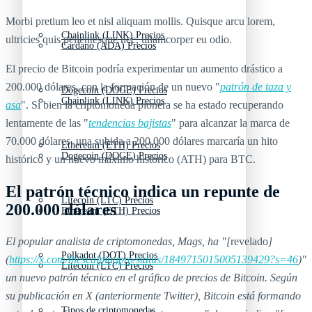
Morbi pretium leo et nisl aliquam mollis. Quisque arcu lorem,
Chainlink (LINK) Precios
ultricies quis pellentesque nec, ullamcorper eu odio.
Cardano (ADA) Precios
El precio de Bitcoin podría experimentar un aumento drástico a
200.000 dólares, con la formación de un nuevo "
patrón de taza y
Dogecoin (DOGE) Precios
Chainlink (LINK) Precios
asa
". Si bien la criptomoneda pionera se ha estado recuperando
lentamente de las "
tendencias bajistas
" para alcanzar la marca de
70.000 dólares, una subida a 200.000 dólares marcaría un hito
Ethereum (ETH) Precios
Dogecoin (DOGE) Precios
histórico y un nuevo máximo histórico (ATH) para BTC.
El patrón técnico indica un repunte de
Litecoin (LTC) Precios
200.000 dólares
Ethereum (ETH) Precios
El popular analista de criptomonedas, Mags, ha "[
revelado
]
Polkadot (DOT) Precios
(
https://x.com/thescalpingpro/status/1849715015005139429?s=46
)"
Litecoin (LTC) Precios
un nuevo patrón técnico en el gráfico de precios de Bitcoin. Según
su publicación en X (anteriormente Twitter), Bitcoin está formando
Tipos de criptomonedas