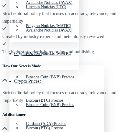
Avalanche Noticias (AVAX)
Litecoin Noticias (LTC)
Strict editorial policy that focuses on accuracy, relevance, and
impartiality
Polygon Noticias (MATIC)
Avalanche Noticias (AVAX)
Created by industry experts and meticulously reviewed
The highest standards in reporting and publishing
Crypto Prices
Polygon Noticias (MATIC)
How Our News is Made
Binance Coin (BNB) Precios
Crypto Prices
Strict editorial policy that focuses on accuracy, relevance, and
impartiality
Bitcoin (BTC) Precios
Binance Coin (BNB) Precios
Ad discliamer
Cardano (ADA) Precios
Bitcoin (BTC) Precios