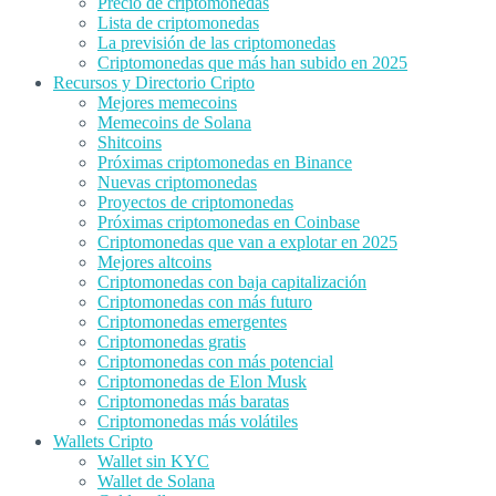
Precio de criptomonedas
Lista de criptomonedas
La previsión de las criptomonedas
Criptomonedas que más han subido en 2025
Recursos y Directorio Cripto
Mejores memecoins
Memecoins de Solana
Shitcoins
Próximas criptomonedas en Binance
Nuevas criptomonedas
Proyectos de criptomonedas
Próximas criptomonedas en Coinbase
Criptomonedas que van a explotar en 2025
Mejores altcoins
Criptomonedas con baja capitalización
Criptomonedas con más futuro
Criptomonedas emergentes
Criptomonedas gratis
Criptomonedas con más potencial
Criptomonedas de Elon Musk
Criptomonedas más baratas
Criptomonedas más volátiles
Wallets Cripto
Wallet sin KYC
Wallet de Solana