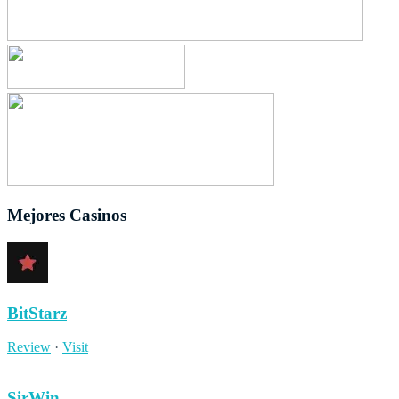
Mejores Casinos
BitStarz
Review
·
Visit
SirWin