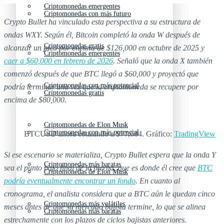
Criptomonedas emergentes
Criptomonedas con más futuro
Crypto Bullet ha vinculado esta perspectiva a su estructura de
ondas WXY. Según él, Bitcoin completó la onda W después de
Criptomonedas gratis
alcanzar un pico por encima de $126,000 en octubre de 2025 y
Criptomonedas emergentes
caer a $60,000 en febrero de 2026
. Señaló que la onda X también
comenzó después de que BTC llegó a $60,000 y proyectó que
Criptomonedas con más potencial
podría terminar una vez que la criptomoneda se recupere por
Criptomonedas gratis
encima de $80,000.
Criptomonedas de Elon Musk
Criptomonedas con más potencial
BTCUSD ahora cotizando a $77,684. Gráfico:
TradingView
Si ese escenario se materializa, Crypto Bullet espera que la onda Y
Criptomonedas más baratas
sea el punto bajo final de la pierna, que es donde él cree que
BTC
Criptomonedas de Elon Musk
podría eventualmente encontrar un fondo
. En cuanto al
cronograma, el analista considera que a BTC aún le quedan cinco
Criptomonedas más volátiles
meses antes de que su mercado bajista termine, lo que se alinea
Criptomonedas más baratas
estrechamente con los plazos de ciclos bajistas anteriores.