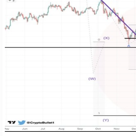
Nuevas criptomonedas
Próximas criptomonedas en Coinbase
Proyectos de criptomonedas
Criptomonedas que van a explotar en 2025
Próximas criptomonedas en Coinbase
Mejores altcoins
Criptomonedas que van a explotar en 2025
Criptomonedas con baja capitalización
Mejores altcoins
Criptomonedas con más futuro
Criptomonedas con baja capitalización