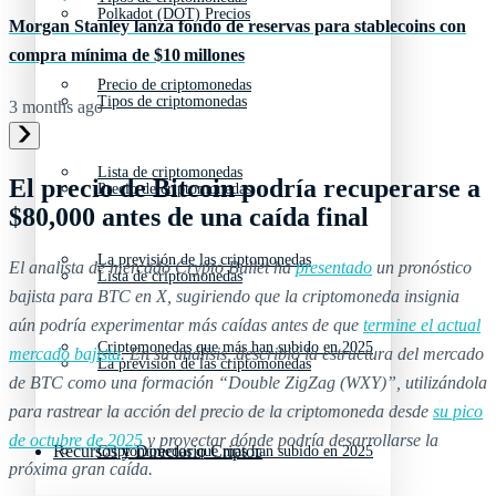
Polkadot (DOT) Precios
Morgan Stanley lanza fondo de reservas para stablecoins con
compra mínima de $10 millones
Precio de criptomonedas
Tipos de criptomonedas
3 months ago
Lista de criptomonedas
El precio de Bitcoin podría recuperarse a
Precio de criptomonedas
$80,000 antes de una caída final
La previsión de las criptomonedas
El analista de mercado Crypto Bullet ha
presentado
un pronóstico
Lista de criptomonedas
bajista para BTC en X, sugiriendo que la criptomoneda insignia
aún podría experimentar más caídas antes de que
termine el actual
Criptomonedas que más han subido en 2025
mercado bajista
. En su análisis, describió la estructura del mercado
La previsión de las criptomonedas
de BTC como una formación “Double ZigZag (WXY)”, utilizándola
para rastrear la acción del precio de la criptomoneda desde
su pico
de octubre de 2025
y proyectar dónde podría desarrollarse la
Recursos y Directorio Cripto
Criptomonedas que más han subido en 2025
próxima gran caída.