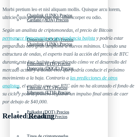
Morbi pretium leo et nisl aliquam mollis. Quisque arcu lorem,
Chainlink (LINK) Precios
ultricies quis pellentesque nec, ullamcorper eu odio.
Cardano (ADA) Precios
Según un analista de criptomonedas, el precio de Bitcoin
permanece firmemente en una tendencia bajista
y podría estar
Dogecoin (DOGE) Precios
Chainlink (LINK) Precios
preparando otro gran desplome a nuevos mínimos. Usando una
estructura de ondas, el experto trazó la acción del precio de BTC
durante esta fase bajista, describiendo cómo ve el desarrollo del
Ethereum (ETH) Precios
Dogecoin (DOGE) Precios
mercado actual y a dónde cree que podría conducir el próximo
movimiento a la baja. Contrario a
las predicciones de otros
analistas
, el analista cree que BTC aún no ha alcanzado el fondo de
Litecoin (LTC) Precios
Ethereum (ETH) Precios
su ciclo y podría primero registrar un impulso final antes de caer
por debajo de $40,000.
Polkadot (DOT) Precios
Related Reading
Litecoin (LTC) Precios
Tipos de criptomonedas