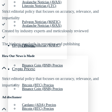
Avalanche Noticias (AVAX)
Litecoin Noticias (LTC)
Strict editorial policy that focuses on accuracy, relevance, and
impartiality
Polygon Noticias (MATIC)
Avalanche Noticias (AVAX)
Created by industry experts and meticulously reviewed
The highest standards in reporting and publishing
Crypto Prices
Polygon Noticias (MATIC)
How Our News is Made
Binance Coin (BNB) Precios
Crypto Prices
Strict editorial policy that focuses on accuracy, relevance, and
impartiality
Bitcoin (BTC) Precios
Binance Coin (BNB) Precios
Ad discliamer
Cardano (ADA) Precios
Bitcoin (BTC) Precios