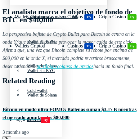
El analista marca el objetivo de fondo de
Wallets Cripto
Casinos
Cripto Casino
Criptomonedas más volátiles
Try
Try
BTC en $40,000
La perspectiva bajista de Crypto Bullet para Bitcoin se centra en la
Wallet sin KYC
onda Y, que según él podría provocar la mayor caída de este ciclo.
Wallets Cripto
Casinos
Cripto Casino
Try
Try
Afirma que, una vez que Bitcoin complete su rebote por encima de
$80,000 en la onda X, el mercado podría revertirse bruscamente,
desencadenando
un rápido colapso de precios
hacia un fondo final.
Wallet de Solana
Wallet sin KYC
Related Reading
Cold wallet
Wallet de Solana
Bitcoin en modo ultra FOMO: Ballenas suman $3.17 B mientras
el mercado apunta a los $80,000
Jugar juegos
Cold wallet
Try
3 months ago