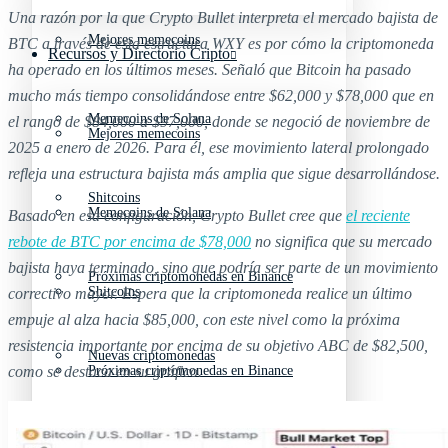
Una razón por la que Crypto Bullet interpreta el mercado bajista de
Mejores memecoins
BTC a través de esta estructura WXY es por cómo la criptomoneda
Recursos y Directorio Cripto
ha operado en los últimos meses. Señaló que Bitcoin ha pasado
mucho más tiempo consolidándose entre $62,000 y $78,000 que en
Memecoins de Solana
el rango de $84,000 a $97,000, donde se negoció de noviembre de
Mejores memecoins
2025 a enero de 2026. Para él, ese movimiento lateral prolongado
refleja una estructura bajista más amplia que sigue desarrollándose.
Shitcoins
Memecoins de Solana
Basado en esa configuración, Crypto Bullet cree que
el reciente
rebote de BTC por encima de $78,000
no significa que su mercado
bajista haya terminado, sino que podría ser parte de un movimiento
Próximas criptomonedas en Binance
Shitcoins
correctivo mayor. Espera que la criptomoneda realice un último
empuje al alza hacia $85,000, con este nivel como la próxima
resistencia importante por encima de su objetivo ABC de $82,500,
Nuevas criptomonedas
Próximas criptomonedas en Binance
como se destaca en su gráfico.
Proyectos de criptomonedas