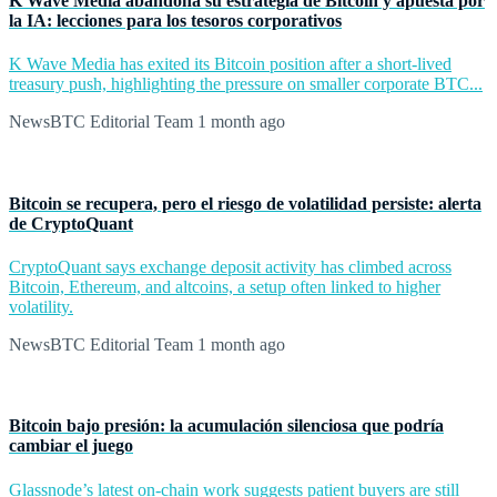
K Wave Media abandona su estrategia de Bitcoin y apuesta por
la IA: lecciones para los tesoros corporativos
K Wave Media has exited its Bitcoin position after a short-lived
treasury push, highlighting the pressure on smaller corporate BTC...
NewsBTC Editorial Team
1 month ago
Bitcoin se recupera, pero el riesgo de volatilidad persiste: alerta
de CryptoQuant
CryptoQuant says exchange deposit activity has climbed across
Bitcoin, Ethereum, and altcoins, a setup often linked to higher
volatility.
NewsBTC Editorial Team
1 month ago
Bitcoin bajo presión: la acumulación silenciosa que podría
cambiar el juego
Glassnode’s latest on-chain work suggests patient buyers are still