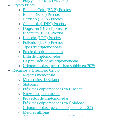
Polygon Noticias (MATIC)
Crypto Prices
Binance Coin (BNB) Precios
Bitcoin (BTC) Precios
Cardano (ADA) Precios
Chainlink (LINK) Precios
Dogecoin (DOGE) Precios
Ethereum (ETH) Precios
Litecoin (LTC) Precios
Polkadot (DOT) Precios
Tipos de criptomonedas
Precio de criptomonedas
Lista de criptomonedas
La previsión de las criptomonedas
Criptomonedas que más han subido en 2025
Recursos y Directorio Cripto
Mejores memecoins
Memecoins de Solana
Shitcoins
Próximas criptomonedas en Binance
Nuevas criptomonedas
Proyectos de criptomonedas
Próximas criptomonedas en Coinbase
Criptomonedas que van a explotar en 2025
Mejores altcoins