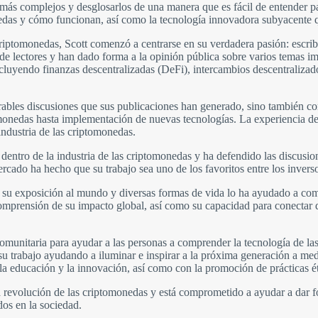
más complejos y desglosarlos de una manera que es fácil de entender par
das y cómo funcionan, así como la tecnología innovadora subyacente que
iptomonedas, Scott comenzó a centrarse en su verdadera pasión: escribi
 de lectores y han dado forma a la opinión pública sobre varios temas im
incluyendo finanzas descentralizadas (DeFi), intercambios descentraliz
erables discusiones que sus publicaciones han generado, sino también c
monedas hasta implementación de nuevas tecnologías. La experiencia de
industria de las criptomonedas.
es dentro de la industria de las criptomonedas y ha defendido las discus
ercado ha hecho que su trabajo sea uno de los favoritos entre los inver
 y su exposición al mundo y diversas formas de vida lo ha ayudado a c
comprensión de su impacto global, así como su capacidad para conectar 
omunitaria para ayudar a las personas a comprender la tecnología de la
 trabajo ayudando a iluminar e inspirar a la próxima generación a medi
a educación y la innovación, así como con la promoción de prácticas ét
la revolución de las criptomonedas y está comprometido a ayudar a dar f
dos en la sociedad.