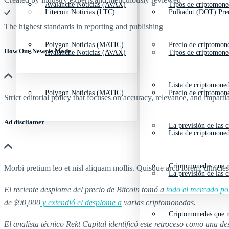
Avalanche Noticias (AVAX)
Tipos de criptomone
Litecoin Noticias (LTC)
Polkadot (DOT) Pre
The highest standards in reporting and publishing
Polygon Noticias (MATIC)
Precio de criptomon
How Our News is Made
Avalanche Noticias (AVAX)
Tipos de criptomone
Lista de criptomone
Polygon Noticias (MATIC)
Precio de criptomon
Strict editorial policy that focuses on accuracy, relevance, and impartia
Ad discliamer
La previsión de las 
Lista de criptomone
Criptomonedas que m
Morbi pretium leo et nisl aliquam mollis. Quisque arcu lorem, ultricie
La previsión de las 
El reciente desplome del precio de Bitcoin tomó a
todo el mercado po
de $90,000
y extendió el desplome a
varias criptomonedas.
Criptomonedas que m
El analista técnico Rekt Capital identificó este retroceso como una d