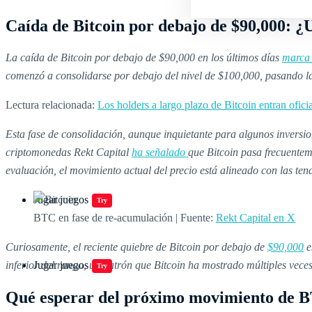
Caída de Bitcoin por debajo de $90,000: ¿U
La caída de Bitcoin por debajo de $90,000 en los últimos días
marca 
comenzó a consolidarse por debajo del nivel de $100,000, pasando 
Lectura relacionada:
Los holders a largo plazo de Bitcoin entran ofici
Esta fase de consolidación, aunque inquietante para algunos inversion
criptomonedas Rekt Capital
ha señalado
que Bitcoin pasa frecuenteme
evaluación, el movimiento actual del precio está alineado con las ten
Jugar juegos
Try
BTC en fase de re-acumulación | Fuente:
Rekt Capital en X
Curiosamente, el reciente quiebre de Bitcoin por debajo de
$90,000
e
inferior del rango, un patrón que Bitcoin ha mostrado múltiples veces
Jugar juegos
Try
Qué esperar del próximo movimiento de 