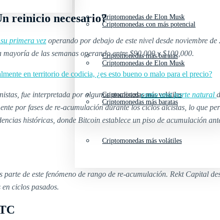
n reinicio necesario?
Criptomonedas de Elon Musk
Criptomonedas con más potencial
su primera vez
operando por debajo de este nivel desde noviembre de 
la mayoría de las semanas operando entre $90,000 y $100,000.
Criptomonedas más baratas
Criptomonedas de Elon Musk
almente en territorio de codicia, ¿es esto bueno o malo para el precio?
istas, fue interpretada por algunos analistas
como una parte natural
d
Criptomonedas más volátiles
Criptomonedas más baratas
nte por fases de re-acumulación durante los ciclos alcistas, lo que pe
dencias históricas, donde Bitcoin establece un piso de acumulación antes
Criptomonedas más volátiles
s parte de este fenómeno de rango de re-acumulación. Rekt Capital des
 en ciclos pasados.
BTC