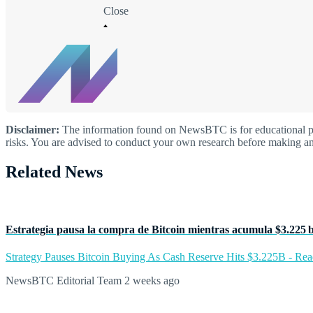
Close
Disclaimer:
The information found on NewsBTC is for educational purp
risks. You are advised to conduct your own research before making an
Related News
Estrategia pausa la compra de Bitcoin mientras acumula $3.225 b
Strategy Pauses Bitcoin Buying As Cash Reserve Hits $3.225B - Read 
NewsBTC Editorial Team
2 weeks ago