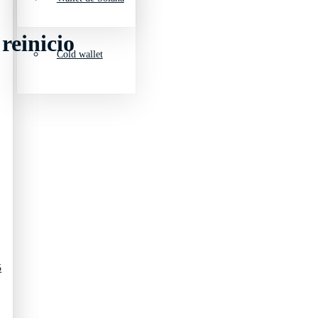
reinicio
Cold wallet
5