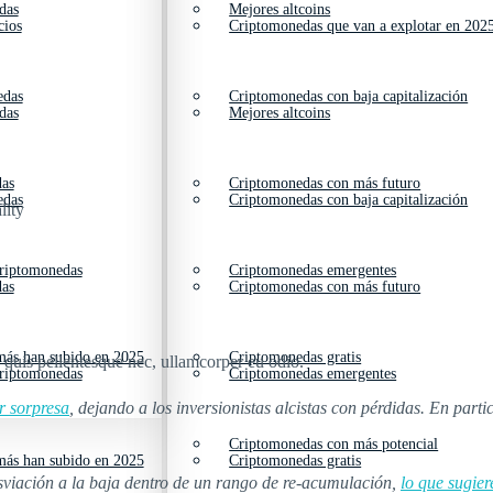
das
Mejores altcoins
cios
Criptomonedas que van a explotar en 202
edas
Criptomonedas con baja capitalización
das
Mejores altcoins
das
Criptomonedas con más futuro
edas
Criptomonedas con baja capitalización
lity
criptomonedas
Criptomonedas emergentes
das
Criptomonedas con más futuro
ás han subido en 2025
Criptomonedas gratis
s quis pellentesque nec, ullamcorper eu odio.
criptomonedas
Criptomonedas emergentes
r sorpresa
, dejando a los inversionistas alcistas con pérdidas. En parti
Criptomonedas con más potencial
ás han subido en 2025
Criptomonedas gratis
esviación a la baja dentro de un rango de re-acumulación,
lo que sugie