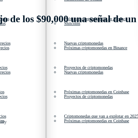
jo de los $90,000 una señal de un 
ecios
Próximas criptomonedas en Binance
ios
Shitcoins
recios
Nuevas criptomonedas
ecios
Próximas criptomonedas en Binance
cios
Proyectos de criptomonedas
recios
Nuevas criptomonedas
ios
Próximas criptomonedas en Coinbase
cios
Proyectos de criptomonedas
cios
Criptomonedas que van a explotar en 202
ios
Próximas criptomonedas en Coinbase
lity