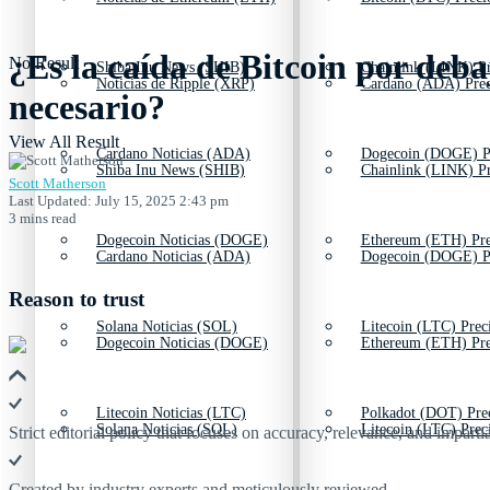
¿Es la caída de Bitcoin por deba
No Result
Shiba Inu News (SHIB)
Chainlink (LINK) Pr
Noticias de Ripple (XRP)
Cardano (ADA) Prec
necesario?
View All Result
Cardano Noticias (ADA)
Dogecoin (DOGE) P
Shiba Inu News (SHIB)
Chainlink (LINK) Pr
Scott Matherson
Last Updated: July 15, 2025 2:43 pm
3 mins read
Dogecoin Noticias (DOGE)
Ethereum (ETH) Pre
Cardano Noticias (ADA)
Dogecoin (DOGE) P
Reason to trust
Solana Noticias (SOL)
Litecoin (LTC) Prec
Dogecoin Noticias (DOGE)
Ethereum (ETH) Pre
Litecoin Noticias (LTC)
Polkadot (DOT) Pre
Solana Noticias (SOL)
Litecoin (LTC) Prec
Strict editorial policy that focuses on accuracy, relevance, and impartia
Created by industry experts and meticulously reviewed