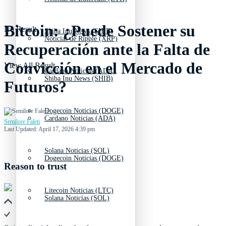
Bitcoin: ¿Puede Sostener su
No Result
Shiba Inu News (SHIB)
Noticias de Ripple (XRP)
Recuperación ante la Falta de
Convicción en el Mercado de
View All Result
Cardano Noticias (ADA)
Shiba Inu News (SHIB)
Futuros?
Dogecoin Noticias (DOGE)
Cardano Noticias (ADA)
Semilore Faleti
Last Updated: April 17, 2026 4:39 pm
Solana Noticias (SOL)
Dogecoin Noticias (DOGE)
Reason to trust
Litecoin Noticias (LTC)
Solana Noticias (SOL)