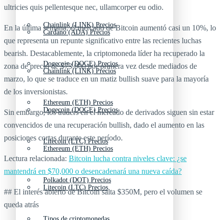
ultricies quis pellentesque nec, ullamcorper eu odio.
Chainlink (LINK) Precios
En la última semana, el mercado de Bitcoin aumentó casi un 10%, lo
Cardano (ADA) Precios
que representa un repunte significativo entre las recientes luchas
bearish. Destacablemente, la criptomoneda líder ha recuperado la
Dogecoin (DOGE) Precios
zona de precio de $73,000 por primera vez desde mediados de
Chainlink (LINK) Precios
marzo, lo que se traduce en un matiz bullish suave para la mayoría
de los inversionistas.
Ethereum (ETH) Precios
Dogecoin (DOGE) Precios
Sin embargo, los traders en el mercado de derivados siguen sin estar
convencidos de una recuperación bullish, dado el aumento en las
posiciones cortas durante este período.
Litecoin (LTC) Precios
Ethereum (ETH) Precios
Lectura relacionada:
Bitcoin lucha contra niveles clave: ¿se
mantendrá en $70,000 o desencadenará una nueva caída?
Polkadot (DOT) Precios
Litecoin (LTC) Precios
## El interés abierto de Bitcoin salta $350M, pero el volumen se
queda atrás
Tipos de criptomonedas