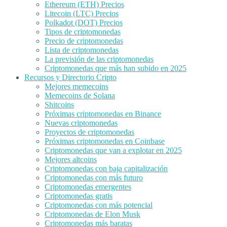
Ethereum (ETH) Precios
Litecoin (LTC) Precios
Polkadot (DOT) Precios
Tipos de criptomonedas
Precio de criptomonedas
Lista de criptomonedas
La previsión de las criptomonedas
Criptomonedas que más han subido en 2025
Recursos y Directorio Cripto
Mejores memecoins
Memecoins de Solana
Shitcoins
Próximas criptomonedas en Binance
Nuevas criptomonedas
Proyectos de criptomonedas
Próximas criptomonedas en Coinbase
Criptomonedas que van a explotar en 2025
Mejores altcoins
Criptomonedas con baja capitalización
Criptomonedas con más futuro
Criptomonedas emergentes
Criptomonedas gratis
Criptomonedas con más potencial
Criptomonedas de Elon Musk
Criptomonedas más baratas