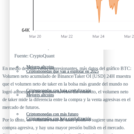
Nuevas criptomonedas
Próximas criptomonedas en Coinbase
Proyectos de criptomonedas
Criptomonedas que van a explotar en 2025
Próximas criptomonedas en Coinbase
Fuente: CryptoQuant
Mejores altcoins
En medio de estas cifras impresionantes, más datos del gráfico BTC:
Criptomonedas que van a explotar en 2025
Volumen neto acumulado de Binance/Taker OI [USD] 24H muestra
que el volumen neto de taker en la bolsa más grande del mundo no
Criptomonedas con baja capitalización
logró aumentar a los mismos niveles. En contexto, el volumen neto
Mejores altcoins
de taker mide la diferencia entre la compra y la venta agresivas en el
mercado de futuros.
Criptomonedas con más futuro
Criptomonedas con baja capitalización
Por lo tanto, un volumen neto de taker positivo sugiere una mayor
compra agresiva, y hay una mayor presión bullish en el mercado.