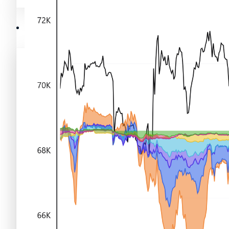
Mejores memecoins
Recursos y Directorio Cripto
Memecoins de Solana
Mejores memecoins
Shitcoins
Memecoins de Solana
Próximas criptomonedas en Binance
Shitcoins
Nuevas criptomonedas
Próximas criptomonedas en Binance
Proyectos de criptomonedas