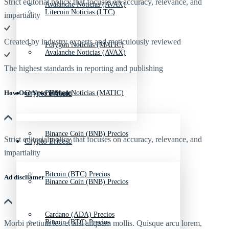
Strict editorial policy that focuses on accuracy, relevance, and
Avalanche Noticias (AVAX)
Litecoin Noticias (LTC)
impartiality
Created by industry experts and meticulously reviewed
Polygon Noticias (MATIC)
Avalanche Noticias (AVAX)
The highest standards in reporting and publishing
Crypto Prices
Polygon Noticias (MATIC)
How Our News is Made
Binance Coin (BNB) Precios
Strict editorial policy that focuses on accuracy, relevance, and
Crypto Prices
impartiality
Bitcoin (BTC) Precios
Ad discliamer
Binance Coin (BNB) Precios
Cardano (ADA) Precios
Bitcoin (BTC) Precios
Morbi pretium leo et nisl aliquam mollis. Quisque arcu lorem,