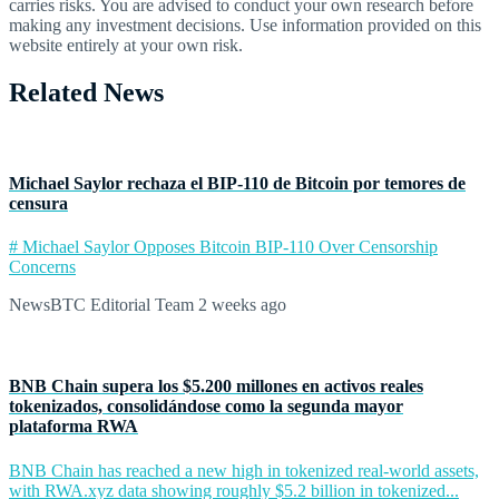
carries risks. You are advised to conduct your own research before
making any investment decisions. Use information provided on this
website entirely at your own risk.
Related News
Michael Saylor rechaza el BIP‑110 de Bitcoin por temores de
censura
# Michael Saylor Opposes Bitcoin BIP-110 Over Censorship
Concerns
NewsBTC Editorial Team
2 weeks ago
BNB Chain supera los $5.200 millones en activos reales
tokenizados, consolidándose como la segunda mayor
plataforma RWA
BNB Chain has reached a new high in tokenized real-world assets,
with RWA.xyz data showing roughly $5.2 billion in tokenized...