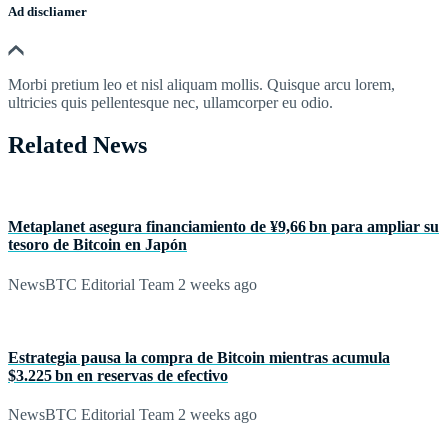
Ad discliamer
Morbi pretium leo et nisl aliquam mollis. Quisque arcu lorem,
ultricies quis pellentesque nec, ullamcorper eu odio.
Related News
Metaplanet asegura financiamiento de ¥9,66 bn para ampliar su
tesoro de Bitcoin en Japón
NewsBTC Editorial Team
2 weeks ago
Estrategia pausa la compra de Bitcoin mientras acumula
$3.225 bn en reservas de efectivo
NewsBTC Editorial Team
2 weeks ago