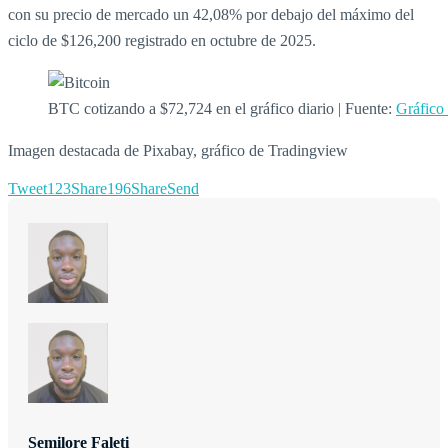
con su precio de mercado un 42,08% por debajo del máximo del
ciclo de $126,200 registrado en octubre de 2025.
BTC cotizando a $72,724 en el gráfico diario | Fuente:
Gráfic
Imagen destacada de Pixabay, gráfico de Tradingview
Tweet
123
Share
196
Share
Send
Semilore Faleti