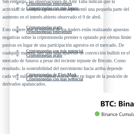
Sin embargo, las observaciones de Amr Taha indican que la
Criptomonedas emergentes
Criptomonedas con más futuro
actividad de compra agresiva solo representó una pequeña parte del
aumento en el interés abierto observado el 9 de abril.
Criptomonedas gratis
Esto sugiere que la mayoría de los traders están realizando apuestas
Criptomonedas emergentes
negativas sobre la criptomoneda premier o optando por ofertas límite
pasivas en lugar de una participación agresiva en el mercado. De
Criptomonedas con más potencial
cualquier manera, hay una falta aparente de convicción bullish en el
Criptomonedas gratis
mercado de futuros a pesar del reciente repunte de Bitcoin. Como
resultado, la sostenibilidad del movimiento hacia arriba depende
Criptomonedas de Elon Musk
cada vez más de la demanda real de spot en lugar de la posición de
Criptomonedas con más potencial
derivados apalancados.
Criptomonedas más baratas
Criptomonedas de Elon Musk
Criptomonedas más volátiles
Criptomonedas más baratas