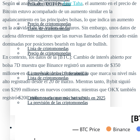
Según el analista de mercados
Amr Taha
, el aumento en el precio de
Polkadot (DOT) Precios
Bitcoin estuvo acompañado de un aumento similar en la
apalancamiento en las principales bolsas, lo que indica un aumento
Precio de criptomonedas
en la actividad de los traders de futuros. Sin embargo, unos datos de
Tipos de criptomonedas
cadena diferente sugieren que las nuevas llamadas del mercado están
dominadas por posiciones bearish en lugar de bullish.
Lista de criptomonedas
Precio de criptomonedas
En contexto, los datos de la [BTC]: Cambio de interés abierto por
bolsa 7D muestra que Binance registró un aumento de $350
millones en el interés abierto el 9 de abril, lo que marca su nivel más
La previsión de las criptomonedas
Lista de criptomonedas
alto registrado desde el 20 de marzo. Mientras tanto, Bybit siguió
con $299 millones en nuevos contratos, mientras que OKX también
registró $200 millones en nuevos contratos.
Criptomonedas que más han subido en 2025
La previsión de las criptomonedas
Recursos y Directorio Cripto
Criptomonedas que más han subido en 2025