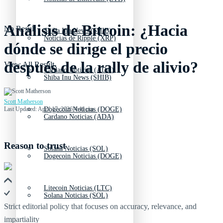
Análisis de Bitcoin: ¿Hacia
No Result
Shiba Inu News (SHIB)
Noticias de Ripple (XRP)
dónde se dirige el precio
después de la rally de alivio?
View All Result
Cardano Noticias (ADA)
Shiba Inu News (SHIB)
Scott Matherson
Last Updated: April 17, 2026 4:41 pm
Dogecoin Noticias (DOGE)
Cardano Noticias (ADA)
Reason to trust
Solana Noticias (SOL)
Dogecoin Noticias (DOGE)
Litecoin Noticias (LTC)
Solana Noticias (SOL)
Strict editorial policy that focuses on accuracy, relevance, and
impartiality