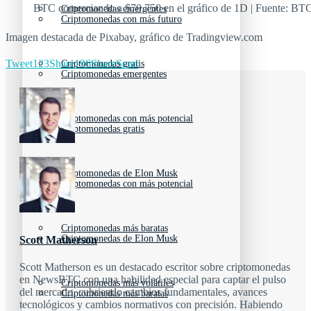
BTC comerciando a $70,750 en el gráfico de 1D | Fuente: 
Criptomonedas emergentes
Criptomonedas con más futuro
Imagen destacada de Pixabay, gráfico de Tradingview.com
Tweet
123
Share
196
Share
Send
Criptomonedas gratis
Criptomonedas emergentes
Criptomonedas con más potencial
Criptomonedas gratis
Criptomonedas de Elon Musk
Criptomonedas con más potencial
Criptomonedas más baratas
Criptomonedas de Elon Musk
Scott Matherson
Scott Matherson es un destacado escritor sobre criptomonedas
en NewsBTC con una habilidad especial para captar el pulso
Criptomonedas más volátiles
del mercado, cubriendo cambios fundamentales, avances
Criptomonedas más baratas
tecnológicos y cambios normativos con precisión. Habiendo