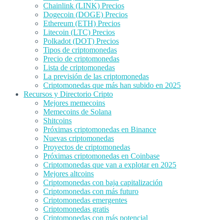
Chainlink (LINK) Precios
Dogecoin (DOGE) Precios
Ethereum (ETH) Precios
Litecoin (LTC) Precios
Polkadot (DOT) Precios
Tipos de criptomonedas
Precio de criptomonedas
Lista de criptomonedas
La previsión de las criptomonedas
Criptomonedas que más han subido en 2025
Recursos y Directorio Cripto
Mejores memecoins
Memecoins de Solana
Shitcoins
Próximas criptomonedas en Binance
Nuevas criptomonedas
Proyectos de criptomonedas
Próximas criptomonedas en Coinbase
Criptomonedas que van a explotar en 2025
Mejores altcoins
Criptomonedas con baja capitalización
Criptomonedas con más futuro
Criptomonedas emergentes
Criptomonedas gratis
Criptomonedas con más potencial