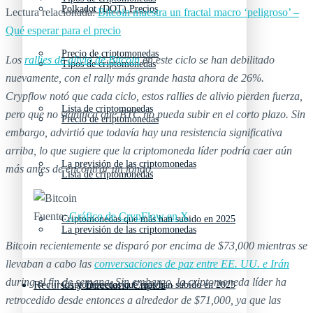
Polkadot (DOT) Precios
Lectura relacionada:
Bitcoin muestra un fractal macro ‘peligroso’ –
Qué esperar para el precio
Precio de criptomonedas
Los
rallies de alivio de Bitcoin
en este ciclo se han debilitado
Tipos de criptomonedas
nuevamente, con el rally más grande hasta ahora de 26%.
Crypflow notó que cada ciclo, estos rallies de alivio pierden fuerza,
Lista de criptomonedas
pero que no significa que BTC no pueda subir en el corto plazo. Sin
Precio de criptomonedas
embargo, advirtió que todavía hay una resistencia significativa
arriba, lo que sugiere que la criptomoneda líder podría caer aún
La previsión de las criptomonedas
más antes de encontrar un fondo.
Lista de criptomonedas
Fuente:
Gráfico de CrypFlow en X
Criptomonedas que más han subido en 2025
La previsión de las criptomonedas
Bitcoin recientemente se disparó por encima de $73,000 mientras se
llevaban a cabo las
conversaciones de paz entre EE. UU. e Irán
during el fin de semana. Sin embargo, la criptomoneda líder ha
Recursos y Directorio Cripto
Criptomonedas que más han subido en 2025
retrocedido desde entonces a alrededor de $71,000, ya que las