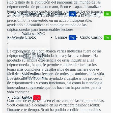
sido testigo de la evolución del panorama del mundo de las
criptomonedas de primera mano, Scott es capaz de analizar
temas complejos de criptomonedas y presentarlos de manera
Wallets Cripto
Casinos
Cripto Casino
Criptomonedas más volátiles
Try
Try
accesible y atractiva. La dedicación de Scott a la claridad y
precisión lo ha convertido en un activo indispensable,
ayudando a desmitificar el complejo mundo de las
criptomonedas para innumerables lectores.
Wallet sin KYC
Wallets Cripto
Casinos
Cripto Casino
Read more
Try
Try
La experiencia de Scott abarca varias industrias fuera de las
Wallet de Solana
criptomonedas, incluyendo la banca y las inversiones. Ha
Wallet sin KYC
aportado su amplia experiencia de estas industrias a las
criptomonedas, lo que le permite comprender incluso los
temas más complejos y desglosarlos de una manera que es
Cold wallet
fácil de entender para lectores de todos los ámbitos de la vida.
Wallet de Solana
Los artículos de Scott han ayudado a desglosar los procesos
de criptomonedas y cómo funcionan, así como la tecnología
innovadora subyacente que los hace tan importantes para la
vida cotidiana.
Jugar juegos
Cold wallet
Try
Con años de experiencia en el mercado de las criptomonedas,
Scott comenzó a centrarse en su verdadera pasión: escribir.
Durante este tiempo, Scott ha podido escribir innumerables