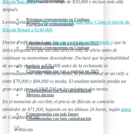
Nuevas criptomonedas
Bitcoin más abajo
hacia el rango de $50,000 e incluso más allá
después.
Próximas criptomonedas en Coinbase
Lectura relacionada:
Más alto antes de más bajo: Cómo el precio de
Proyectos de criptomonedas
Bitcoin llegará a $240,000
Doctor Profit declaró que
Bitcoin no ha llegado al fondo
y que la
Criptomonedas que van a explotar en 2025
Próximas criptomonedas en Coinbase
única pregunta es qué tan alto será el rally de alivio antes de
continuar su momentum descendente. Declaró que la probabilidad
de un rally de alivio a $76,000 antes de la rechazada es
Mejores altcoins
Criptomonedas que van a explotar en 2025
extremadamente alta. Mientras tanto, la probabilidad de un rally a
entre $79,000 y $84,000 es media. El analista también predijo un
gran crash para el S&P 500 en los próximos dos meses.
Criptomonedas con baja capitalización
Mejores altcoins
En el momento de escribir, el precio de Bitcoin se comercia
alrededor de $71,000, bajando en las últimas 24 horas, según
datos
Criptomonedas con más futuro
de CoinMarketCap.
Criptomonedas con baja capitalización