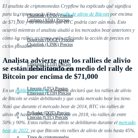
El analista de criptomonedas Crypflow ha explicado qué significa
para la criptomoneda líder la
rally de alivio de Bitcoin
por encima
Chainlink (LINK) Precios
Cardano (ADA) Precios
de $71,000 y ha insinuado que BTC podría caer aún más. Esto
ocurrió mientras el analista aludió a los mercados bear anteriores y
cómo los rallies recientes están reflejando la acción de precios en
Dogecoin (DOGE) Precios
Chainlink (LINK) Precios
ciclos pasados.
Analista advierte que los rallies de alivio
Ethereum (ETH) Precios
se están debilitando en medio del rally de
Dogecoin (DOGE) Precios
Bitcoin por encima de $71,000
Litecoin (LTC) Precios
En un
publicación en X
, Crypflow declaró que los rallies de alivio
Ethereum (ETH) Precios
de Bitcoin se están debilitando y que cada mercado bear los tiene.
Notó que durante el mercado bear de 2014, BTC vio rallies de
Polkadot (DOT) Precios
alivio de hasta 100%, mientras que en 2018, vio rallies de entre
Litecoin (LTC) Precios
50% y 90%. Estos rallies de alivio se debilitaron durante el
mercado
bear de 2022
, ya que Bitcoin vio rallies de alivio de solo hasta 45%.
Tipos de criptomonedas