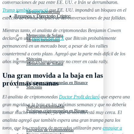
conversaciones de paz entre EE. UU. e Irán se derrumbaron.
Trump también anunció
que EE. UU. impondrá un bloqueo en el
Mejores memecoins
Recursos y Directorio Cripto
estrecho de Ormuz después de las conversaciones de paz fallidas.
Mientras tanto, el analista de criptomonedas Benjamin Cowen
Memecoins de Solana
declaró en una
publicación en X
que Bitcoin probablemente
Mejores memecoins
permanecerá en un mercado bear, a pesar de los rallies
countertrend a corto plazo. Agregó que la parte más difícil de los
Shitcoins
años intermedios es simplemente no creer en cada rally.
Memecoins de Solana
Una gran movida a la baja en las
próximas semanas
Próximas criptomonedas en Binance
Shitcoins
El analista de criptomonedas
Doctor Profit declaró
que espera una
gran movida a la baja en las próximas semanas y que no debería
Nuevas criptomonedas
Próximas criptomonedas en Binance
tomar mucho más tiempo, ya que la movida está muy cerca. El
analista agregó que también espera una gran trampa para los
toros, que los creadores de mercados utilizarán para
empujar a
Proyectos de criptomonedas