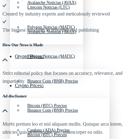
Avalanche Noticias (AVAX)
Litecoin Noticias (LTC)
Created by industry experts and meticulously reviewed
Polygon Noticias (MATIC)
The highest standards in reporting and publishing
Avalanche Noticias (AVAX)
How Our News is Made
Crypto Prices
Polygon Noticias (MATIC)
Strict editorial policy that focuses on accuracy, relevance, and
impartiality
Binance Coin (BNB) Precios
Crypto Prices
Ad discliamer
Bitcoin (BTC) Precios
Binance Coin (BNB) Precios
Morbi pretium leo et nisl aliquam mollis. Quisque arcu lorem,
Cardano (ADA) Precios
ultricies quis pellentesque nec, ullamcorper eu odio.
Bitcoin (BTC) Precios