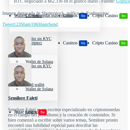
BTC negociado a $62.336 en el gráfico diario | Fuente:
Gráfic
Imagen destacada de Shutterstock, gráfico de Tradingview
Wallets Cripto
Casinos
Cripto Casino
Criptomonedas más volátiles
Try
Try
Tweet
123
Share
196
Share
Send
Wallet sin KYC
Wallets Cripto
Casinos
Cripto Casino
Try
Try
Wallet de Solana
Wallet sin KYC
Cold wallet
Wallet de Solana
Semilore Faleti
Semilore Faleti es un escritor especializado en criptomonedas
Jugar juegos
Cold wallet
Try
en el campo del periodismo y la creación de contenidos. Si
bien comenzó a escribir sobre varios temas, Semilore pronto
encontró una habilidad especial para descifrar las