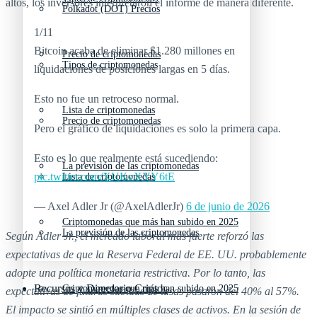
altos, los inversores interpretaron el informe de manera diferente.
Polkadot (DOT) Precios
1/11
Bitcoin acaba de eliminar $1.280 millones en
Precio de criptomonedas
Tipos de criptomonedas
liquidaciones de posiciones largas en 5 días.
Esto no fue un retroceso normal.
Lista de criptomonedas
Precio de criptomonedas
Pero el gráfico de liquidaciones es solo la primera capa.
Esto es lo que realmente está sucediendo:
La previsión de las criptomonedas
pic.twitter.com/XUKvXYY6tE
Lista de criptomonedas
— Axel Adler Jr (@AxelAdlerJr)
6 de junio de 2026
Criptomonedas que más han subido en 2025
La previsión de las criptomonedas
Según Adler Jr., el mercado laboral más fuerte reforzó las
expectativas de que la Reserva Federal de EE. UU. probablemente
adopte una política monetaria restrictiva. Por lo tanto, las
Recursos y Directorio Cripto
Criptomonedas que más han subido en 2025
expectativas de futuras subidas de tasas pasaron del 40% al 57%.
El impacto se sintió en múltiples clases de activos. En la sesión de