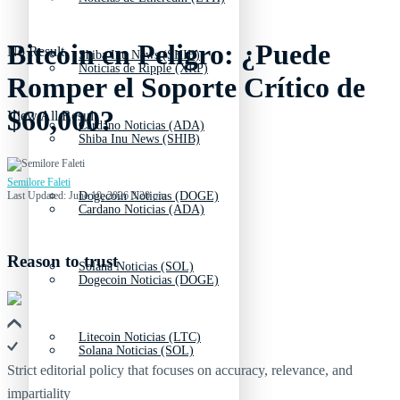
Bitcoin en Peligro: ¿Puede
No Result
Shiba Inu News (SHIB)
Noticias de Ripple (XRP)
Romper el Soporte Crítico de
$60,000?
View All Result
Cardano Noticias (ADA)
Shiba Inu News (SHIB)
Semilore Faleti
Last Updated: June 10, 2026 3:20 pm
Dogecoin Noticias (DOGE)
Cardano Noticias (ADA)
Reason to trust
Solana Noticias (SOL)
Dogecoin Noticias (DOGE)
Litecoin Noticias (LTC)
Solana Noticias (SOL)
Strict editorial policy that focuses on accuracy, relevance, and
impartiality