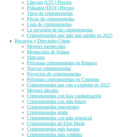
Litecoin (LTC) Precios
Polkadot (DOT) Precios
Tipos de criptomonedas
Precio de criptomonedas
Lista de criptomonedas
La previsión de las criptomonedas
Criptomonedas que más han subido en 2025
Recursos y Directorio Cripto
Mejores memecoins
Memecoins de Solana
Shitcoins
Próximas criptomonedas en Binance
Nuevas criptomonedas
Proyectos de criptomonedas
Próximas criptomonedas en Coinbase
Criptomonedas que van a explotar en 2025
Mejores altcoins
Criptomonedas con baja capitalización
Criptomonedas con más futuro
Criptomonedas emergentes
Criptomonedas gratis
Criptomonedas con más potencial
Criptomonedas de Elon Musk
Criptomonedas más baratas
Criptomonedas más volátiles