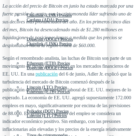
La acción del precio de Bitcoin en junio ha estado marcada por una
fuerte presión de venta, con la criptomoneda líder sufriendo uno de
Chainlink (LINK) Precios
Cardano (ADA) Precios
sus declives más pronunciados del año. En los primeros cinco días
del mes, Bitcoin ha desencadenado más de $1.280 millones en
liquidaciones de posiciones largas a medida que los precios se
Dogecoin (DOGE) Precios
Chainlink (LINK) Precios
desplomaban hacia la región crítica de $60.000.
Según el renombrado analista, las luchas de Bitcoin son parte de un
Ethereum (ETH) Precios
movimiento de riesgo generalizado en los mercados financieros de
Dogecoin (DOGE) Precios
EE. UU. En una
publicación
del 6 de junio, Adler Jr. explicó que la
turbulencia del mercado de Bitcoin comenzó después de la
Litecoin (LTC) Precios
publicación de datos del mercado laboral de EE. UU. mejores de lo
Ethereum (ETH) Precios
esperado. La economía de EE. UU. agregó supuestamente 172.000
empleos en mayo, significativamente por encima de las previsiones
Polkadot (DOT) Precios
de 88.000. En general, el aumento del empleo se considera un
Litecoin (LTC) Precios
indicador económico positivo. Sin embargo, con las presiones
inflacionarias aún elevadas y los precios de la energía relativamente
Tipos de criptomonedas