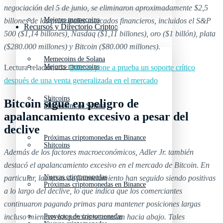
negociación del 5 de junio, se eliminaron aproximadamente $2,5
Mejores memecoins
billones de los principales mercados financieros, incluidos el S&P
Recursos y Directorio Cripto
500 ($1,14 billones), Nasdaq ($1,11 billones), oro ($1 billón), plata
($280.000 millones) y Bitcoin ($80.000 millones).
Memecoins de Solana
Mejores memecoins
Lectura relacionada:
Bitcoin pone a prueba un soporte crítico
después de una venta generalizada en el mercado
Shitcoins
Bitcoin sigue en peligro de
Memecoins de Solana
apalancamiento excesivo a pesar del
declive
Próximas criptomonedas en Binance
Shitcoins
Además de los factores macroeconómicos, Adler Jr. también
destacó el apalancamiento excesivo en el mercado de Bitcoin. En
Nuevas criptomonedas
particular, las tasas de financiamiento han seguido siendo positivas
Próximas criptomonedas en Binance
a lo largo del declive, lo que indica que los comerciantes
continuaron pagando primas para mantener posiciones largas
incluso mientras los precios se movían hacia abajo. Tales
Proyectos de criptomonedas