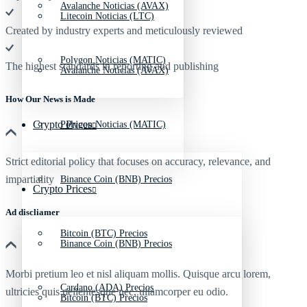
Avalanche Noticias (AVAX)
Litecoin Noticias (LTC)
Created by industry experts and meticulously reviewed
Polygon Noticias (MATIC)
The highest standards in reporting and publishing
Avalanche Noticias (AVAX)
How Our News is Made
Crypto Prices
Polygon Noticias (MATIC)
Strict editorial policy that focuses on accuracy, relevance, and
impartiality
Binance Coin (BNB) Precios
Crypto Prices
Ad discliamer
Bitcoin (BTC) Precios
Binance Coin (BNB) Precios
Morbi pretium leo et nisl aliquam mollis. Quisque arcu lorem,
Cardano (ADA) Precios
ultricies quis pellentesque nec, ullamcorper eu odio.
Bitcoin (BTC) Precios