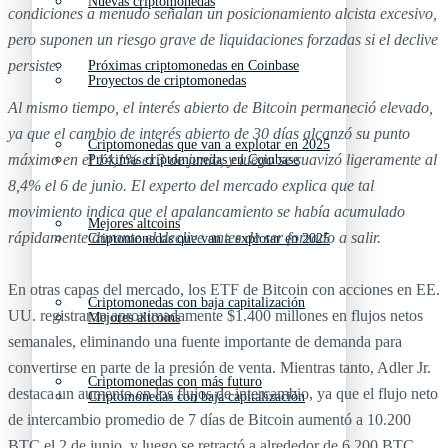
Nuevas criptomonedas
condiciones a menudo señalan un posicionamiento alcista excesivo,
pero suponen un riesgo grave de liquidaciones forzadas si el declive
persiste.
Próximas criptomonedas en Coinbase
Proyectos de criptomonedas
Al mismo tiempo, el interés abierto de Bitcoin permaneció elevado,
ya que el cambio de interés abierto de 30 días alcanzó su punto
Criptomonedas que van a explotar en 2025
máximo en el 14,1% el 3 de junio, y luego se suavizó ligeramente al
Próximas criptomonedas en Coinbase
8,4% el 6 de junio. El experto del mercado explica que tal
movimiento indica que el apalancamiento se había acumulado
Mejores altcoins
rápidamente durante el declive antes de ser forzado a salir.
Criptomonedas que van a explotar en 2025
En otras capas del mercado, los ETF de Bitcoin con acciones en EE.
Criptomonedas con baja capitalización
UU. registraron aproximadamente $1.400 millones en flujos netos
Mejores altcoins
semanales, eliminando una fuente importante de demanda para
convertirse en parte de la presión de venta. Mientras tanto, Adler Jr.
Criptomonedas con más futuro
destaca un aumento en los flujos de intercambio, ya que el flujo neto
Criptomonedas con baja capitalización
de intercambio promedio de 7 días de Bitcoin aumentó a 10.200
BTC el 2 de junio, y luego se retractó a alrededor de 6.200 BTC.