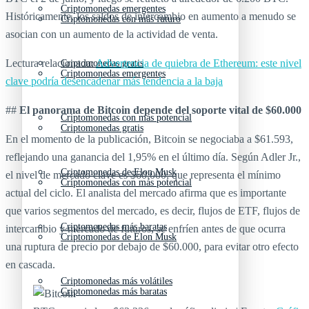
Criptomonedas emergentes
Históricamente, los saldos de intercambio en aumento a menudo se
Criptomonedas con más futuro
asocian con un aumento de la actividad de venta.
Lectura relacionada:
Advertencia de quiebra de Ethereum: este nivel
Criptomonedas gratis
Criptomonedas emergentes
clave podría desencadenar más tendencia a la baja
##
El panorama de Bitcoin depende del soporte vital de $60.000
Criptomonedas con más potencial
Criptomonedas gratis
En el momento de la publicación, Bitcoin se negociaba a $61.593,
reflejando una ganancia del 1,95% en el último día. Según Adler Jr.,
Criptomonedas de Elon Musk
el nivel de mercado clave es $60.000, que representa el mínimo
Criptomonedas con más potencial
actual del ciclo. El analista del mercado afirma que es importante
que varios segmentos del mercado, es decir, flujos de ETF, flujos de
Criptomonedas más baratas
intercambio y mercado de futuros, se enfríen antes de que ocurra
Criptomonedas de Elon Musk
una ruptura de precio por debajo de $60.000, para evitar otro efecto
en cascada.
Criptomonedas más volátiles
Criptomonedas más baratas