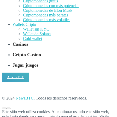
Criptomonedas gratis
Criptomonedas con más potencial
Criptomonedas de Elon Musk
Criptomonedas más baratas
Criptomonedas más volátiles
Wallets Cripto
Wallet sin KYC
Wallet de Solana
Cold wallet
Casinos
Cripto Casino
Jugar juegos
ADVERTISE
© 2024
NewsBTC
. Todos los derechos reservados.
Este sitio web utiliza cookies. Al continuar usando este sitio web,
usted está dando su consentimiento para el uso de cookies. Visite