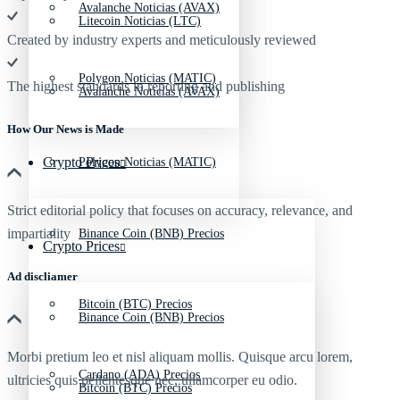
Avalanche Noticias (AVAX)
Litecoin Noticias (LTC)
Created by industry experts and meticulously reviewed
Polygon Noticias (MATIC)
The highest standards in reporting and publishing
Avalanche Noticias (AVAX)
How Our News is Made
Crypto Prices
Polygon Noticias (MATIC)
Strict editorial policy that focuses on accuracy, relevance, and
impartiality
Binance Coin (BNB) Precios
Crypto Prices
Ad discliamer
Bitcoin (BTC) Precios
Binance Coin (BNB) Precios
Morbi pretium leo et nisl aliquam mollis. Quisque arcu lorem,
Cardano (ADA) Precios
ultricies quis pellentesque nec, ullamcorper eu odio.
Bitcoin (BTC) Precios