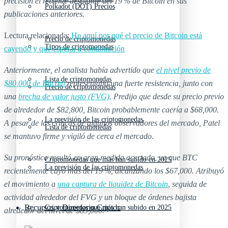
precisión el reciente desplome del 19 % de Bitcoin en sus
Polkadot (DOT) Precios
publicaciones anteriores.
Lectura relacionada:
He aquí por qué el precio de Bitcoin está
Precio de criptomonedas
Tipos de criptomonedas
cayendo y qué esperar a continuación
Anteriormente, el analista había advertido que
el nivel previo de
Lista de criptomonedas
$80,000 de Bitcoin
representaba una fuerte resistencia, junto con
Precio de criptomonedas
una
brecha de valor justo (FVG)
. Predijo que desde su precio previo
de alrededor de $82,800, Bitcoin probablemente caería a $68,000.
La previsión de las criptomonedas
A pesar de las críticas de algunos observadores del mercado, Patel
Lista de criptomonedas
se mantuvo firme y vigiló de cerca el mercado.
Su pronóstico resultó en gran medida acertado, ya que BTC
Criptomonedas que más han subido en 2025
La previsión de las criptomonedas
recientemente cayó más del 19 %, alcanzando los $67,000. Atribuyó
el movimiento a
una captura de liquidez de Bitcoin
, seguida de
actividad alrededor del FVG y un bloque de órdenes bajista
Recursos y Directorio Cripto
Criptomonedas que más han subido en 2025
alrededor del nivel de $89,000.