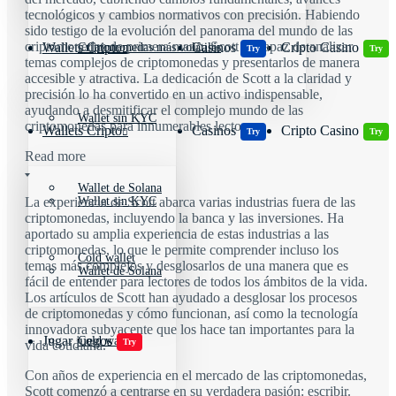
tecnológicos y cambios normativos con precisión. Habiendo
sido testigo de la evolución del panorama del mundo de las
criptomonedas de primera mano, Scott es capaz de analizar
Wallets Cripto
Casinos
Cripto Casino
Criptomonedas más volátiles
Try
Try
temas complejos de criptomonedas y presentarlos de manera
accesible y atractiva. La dedicación de Scott a la claridad y
precisión lo ha convertido en un activo indispensable,
ayudando a desmitificar el complejo mundo de las
Wallet sin KYC
criptomonedas para innumerables lectores.
Wallets Cripto
Casinos
Cripto Casino
Try
Try
Read more
Wallet de Solana
Wallet sin KYC
La experiencia de Scott abarca varias industrias fuera de las
criptomonedas, incluyendo la banca y las inversiones. Ha
aportado su amplia experiencia de estas industrias a las
criptomonedas, lo que le permite comprender incluso los
Cold wallet
temas más complejos y desglosarlos de una manera que es
Wallet de Solana
fácil de entender para lectores de todos los ámbitos de la vida.
Los artículos de Scott han ayudado a desglosar los procesos
de criptomonedas y cómo funcionan, así como la tecnología
innovadora subyacente que los hace tan importantes para la
Jugar juegos
Cold wallet
Try
vida cotidiana.
Con años de experiencia en el mercado de las criptomonedas,
Scott comenzó a centrarse en su verdadera pasión: escribir.