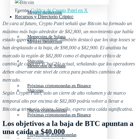
Fuente:
Gráfica de Crypto Patel en X
Mejores memecoins
Recursos y Directorio Cripto
De cara al futuro, Crypto Patel señaló que Bitcoin ha formado un
máximo más bajo alrededor de $82,800, un movimiento que había
Memecoins de Solana
estado esperando confirmar. También destacó que los stop losses se
Mejores memecoins
han desplazado a la baja, de $98,000 a $82,900. El analista ha
marcado la región de $82,800 como el disparador crítico de
Shitcoins
cambio de carácter (ChoCH) actual, señalando que los operadores
Memecoins de Solana
deben observar este nivel de cerca para posibles cambios de
mercado.
Próximas criptomonedas en Binance
Shitcoins
Según Crypto Patel, solo un cierre de alto volumen y de marco
temporal alto por encima de $82,800 podría volver a llevar a
Bitcoin a territorio alcista. Sin ello, espera otra caída significativa.
Nuevas criptomonedas
Próximas criptomonedas en Binance
Los objetivos a la baja de BTC apuntan a
una caída a $40,000
Proyectos de criptomonedas