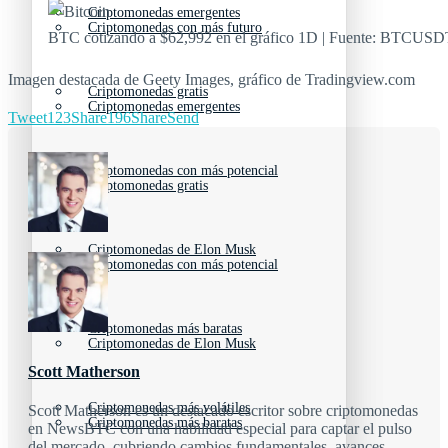
Criptomonedas emergentes
Criptomonedas con más futuro
BTC cotizando a $62,992 en el gráfico 1D | Fuente: BTCUS
Imagen destacada de Geety Images, gráfico de Tradingview.com
Criptomonedas gratis
Criptomonedas emergentes
Tweet
123
Share
196
Share
Send
Criptomonedas con más potencial
Criptomonedas gratis
Criptomonedas de Elon Musk
Criptomonedas con más potencial
Criptomonedas más baratas
Criptomonedas de Elon Musk
Scott Matherson
Criptomonedas más volátiles
Scott Matherson es un destacado escritor sobre criptomonedas
Criptomonedas más baratas
en NewsBTC con una habilidad especial para captar el pulso
del mercado, cubriendo cambios fundamentales, avances