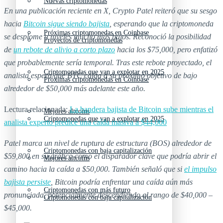
Nuevas criptomonedas
En una publicación reciente en X, Crypto Patel reiteró que su sesgo
hacia
Bitcoin sigue siendo bajista
, esperando que la criptomoneda
Próximas criptomonedas en Coinbase
se desplome a niveles mucho más bajos. Reconoció la posibilidad
Proyectos de criptomonedas
de
un rebote de alivio a corto plazo
hacia los $75,000, pero enfatizó
que probablemente sería temporal. Tras este rebote proyectado, el
Criptomonedas que van a explotar en 2025
analista espera que BTC caiga a su próximo objetivo de bajo
Próximas criptomonedas en Coinbase
alrededor de $50,000 más adelante este año.
Lectura relacionada:
La bandera bajista de Bitcoin sube mientras el
Mejores altcoins
Criptomonedas que van a explotar en 2025
analista experto predice una caída masiva a $44,000
Patel marca un nivel de ruptura de estructura (BOS) alrededor de
Criptomonedas con baja capitalización
$59,800 en su gráfico como el disparador clave que podría abrir el
Mejores altcoins
camino hacia la caída a $50,000. También señaló que si
el impulso
bajista persiste
, Bitcoin podría enfrentar una caída aún más
Criptomonedas con más futuro
pronunciada, potencialmente descendiendo al rango de $40,000 –
Criptomonedas con baja capitalización
$45,000.