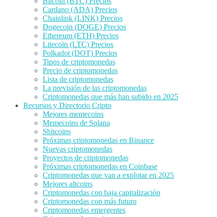
Bitcoin (BTC) Precios
Cardano (ADA) Precios
Chainlink (LINK) Precios
Dogecoin (DOGE) Precios
Ethereum (ETH) Precios
Litecoin (LTC) Precios
Polkadot (DOT) Precios
Tipos de criptomonedas
Precio de criptomonedas
Lista de criptomonedas
La previsión de las criptomonedas
Criptomonedas que más han subido en 2025
Recursos y Directorio Cripto
Mejores memecoins
Memecoins de Solana
Shitcoins
Próximas criptomonedas en Binance
Nuevas criptomonedas
Proyectos de criptomonedas
Próximas criptomonedas en Coinbase
Criptomonedas que van a explotar en 2025
Mejores altcoins
Criptomonedas con baja capitalización
Criptomonedas con más futuro
Criptomonedas emergentes