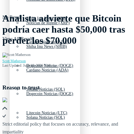
Analista advierte que Bitcoin
No Result
Shiba Inu News (SHIB)
Noticias de Ripple (XRP)
podría caer hasta $50,000 tras
perder los $70,000
View All Result
Cardano Noticias (ADA)
Shiba Inu News (SHIB)
Scott Matherson
Last Updated: June 10, 2026 3:16 pm
Dogecoin Noticias (DOGE)
Cardano Noticias (ADA)
Reason to trust
Solana Noticias (SOL)
Dogecoin Noticias (DOGE)
Litecoin Noticias (LTC)
Solana Noticias (SOL)
Strict editorial policy that focuses on accuracy, relevance, and
impartiality