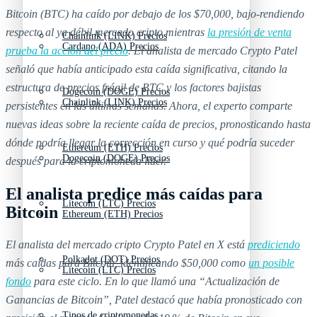
Bitcoin (BTC) ha caído por debajo de los $70,000, bajo‑rendiendo
respecto al ya débil mercado cripto mientras
la presión de venta
Chainlink (LINK) Precios
Cardano (ADA) Precios
prueba la acción del precio
. El analista de mercado Crypto Patel
señaló que había anticipado esta caída significativa, citando la
estructura de precios frágil de BTC y los factores bajistas
Dogecoin (DOGE) Precios
Chainlink (LINK) Precios
persistentes en las últimas semanas. Ahora, el experto comparte
nuevas ideas sobre la reciente caída de precios, pronosticando hasta
dónde podría llegar la corrección en curso y qué podría suceder
Ethereum (ETH) Precios
Dogecoin (DOGE) Precios
después para la criptomoneda líder.
El analista predice más caídas para
Litecoin (LTC) Precios
Bitcoin
Ethereum (ETH) Precios
El analista del mercado cripto Crypto Patel en X está
prediciendo
Polkadot (DOT) Precios
más caídas para Bitcoin, identificando $50,000 como
un posible
Litecoin (LTC) Precios
fondo
para este ciclo. En lo que llamó una “Actualización de
Ganancias de Bitcoin”, Patel destacó que había pronosticado con
Tipos de criptomonedas