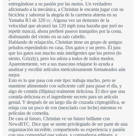
entregándose a su pasión por las motos. Un verdadero
aficionado a la mecánica, a Christian le encanta jugar con su
bicicleta y saborear la alegría de la carretera abierta en su
Yamaha R3 de 320 cc. Alguna vez un demonio de la
velocidad que alcanzó las 120 mph (una hazaña que juró no
repetir nunca), ahora prefiere paseos tranquilos por la costa,
disfrutando del viento en su ralo cabello.
Hablando de relajación, Christian tiene un grupo de amigos
peludos esperándolo en casa. Dos gatos y un perro. Él jura
que los gatos son mucho más inteligentes que los perros (lo
siento, Grizzly), pero los adora a todos de todos modos.
Aparentemente, ver a sus mascotas relajarse lo ayuda a
analizar y escribir artículos meticulosamente formateados aún
mejor.
Esto es lo que pasa con este tipo: trabaja mucho, pero se
mantiene alimentado con suficiente café para pasar el día, y
algo de comida (filipina) realmente deliciosa. Él dice que una
comida deliciosa es el ingrediente secreto para un artículo
genial. Y después de un largo día de cruzada criptográfica, se
relaja con un poco de ron (mezclado con leche) mientras ve
películas de comedia.
De cara al futuro, Christian ve un futuro brillante con
NewsBTC. Dice que se siente privilegiado de ser parte de una
organización increíble, compartiendo su experiencia y pasión
con una comunidad que valora, y compañeros editores, y