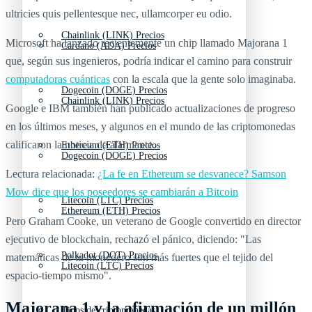
ultricies quis pellentesque nec, ullamcorper eu odio.
Chainlink (LINK) Precios
Microsoft ha lanzado recientemente un chip llamado Majorana 1
Cardano (ADA) Precios
que, según sus ingenieros, podría indicar el camino para construir
computadoras cuánticas
con la escala que la gente solo imaginaba.
Dogecoin (DOGE) Precios
Chainlink (LINK) Precios
Google e IBM también han publicado actualizaciones de progreso
en los últimos meses, y algunos en el mundo de las criptomonedas
calificaron la noticia de alarmante.
Ethereum (ETH) Precios
Dogecoin (DOGE) Precios
Lectura relacionada:
¿La fe en Ethereum se desvanece? Samson
Mow dice que los poseedores se cambiarán a Bitcoin
Litecoin (LTC) Precios
Ethereum (ETH) Precios
Pero Graham Cooke, un veterano de Google convertido en director
ejecutivo de blockchain, rechazó el pánico, diciendo: "Las
Polkadot (DOT) Precios
matemáticas de tu monedero son más fuertes que el tejido del
Litecoin (LTC) Precios
espacio-tiempo mismo".
Majorana 1 y la afirmación de un millón
Tipos de criptomonedas