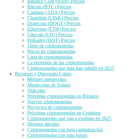
Binance Coin (BNB) Precios
Bitcoin (BTC) Precios
Cardano (ADA) Precios
Chainlink (LINK) Precios
Dogecoin (DOGE) Precios
Ethereum (ETH) Precios
Litecoin (LTC) Precios
Polkadot (DOT) Precios
Tipos de criptomonedas
Precio de criptomonedas
Lista de criptomonedas
La previsión de las criptomonedas
Criptomonedas que más han subido en 2025
Recursos y Directorio Cripto
Mejores memecoins
Memecoins de Solana
Shitcoins
Próximas criptomonedas en Binance
Nuevas criptomonedas
Proyectos de criptomonedas
Próximas criptomonedas en Coinbase
Criptomonedas que van a explotar en 2025
Mejores altcoins
Criptomonedas con baja capitalización
Criptomonedas con más futuro