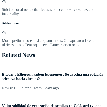
Strict editorial policy that focuses on accuracy, relevance, and
impartiality
Ad discliamer
Morbi pretium leo et nisl aliquam mollis. Quisque arcu lorem,
ultricies quis pellentesque nec, ullamcorper eu odio.
Related News
Bitcoin y Ethereum suben levemente: ¿Se avecina una rotación
selectiva hacia altcoins?
NewsBTC Editorial Team
5 days ago
Vulnerabilidad de generación de semillas en Coldcard expone