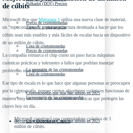
Polkadot (DOT) Precios
de cúbits
Microsoft dice que
Majorana 1
utiliza una nueva clase de material,
Precio de criptomonedas
un "topoconductor", y una arquitectura destinada a hacer que los
Tipos de criptomonedas
cúbits sean más estables y más fáciles de escalar hacia un dispositivo
de un millón de cúbits.
Lista de criptomonedas
Precio de criptomonedas
La compañía enmarca el chip como un paso hacia máquinas
cuánticas prácticas y tolerantes a fallos que podrían manejar
La previsión de las criptomonedas
problemas muy grandes.
Lista de criptomonedas
Ese tipo de escala es lo que hace que algunas personas se preocupen
por la criptografía, porque ciertos algoritmos cuánticos funcionan de
Criptomonedas que más han subido en 2025
La previsión de las criptomonedas
manera muy diferente a las matemáticas clásicas que protegen las
claves hoy en día.
Microsoft construyó una computadora cuántica de 1
Recursos y Directorio Cripto
Criptomonedas que más han subido en 2025
millón de cúbits.