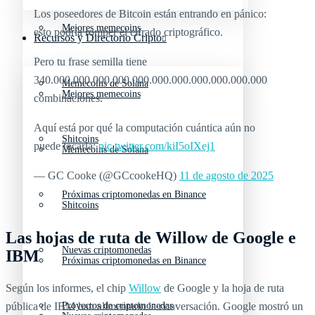
Los poseedores de Bitcoin están entrando en pánico:
Mejores memecoins
esto podría romper el cifrado criptográfico.
Recursos y Directorio Cripto
Pero tu frase semilla tiene
340.000.000.000.000.000.000.000.000.000.000.000
Memecoins de Solana
Mejores memecoins
combinaciones.
Aquí está por qué la computación cuántica aún no
Shitcoins
puede tocarla:
pic.twitter.com/kiI5oIXej1
Memecoins de Solana
— GC Cooke (@GCcookeHQ)
11 de agosto de 2025
Próximas criptomonedas en Binance
Shitcoins
Las hojas de ruta de Willow de Google e
Nuevas criptomonedas
IBM
Próximas criptomonedas en Binance
Según los informes, el chip
Willow
de Google y la hoja de ruta
pública de IBM han alimentado la conversación. Google mostró un
Proyectos de criptomonedas