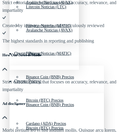
Strict editorial policy that focuses on accuracy, relevance, and
Avalanche Noticias (AVAX)
Litecoin Noticias (LTC)
impartiality
Created by industry experts and meticulously reviewed
Polygon Noticias (MATIC)
Avalanche Noticias (AVAX)
The highest standards in reporting and publishing
Crypto Prices
Polygon Noticias (MATIC)
How Our News is Made
Binance Coin (BNB) Precios
Crypto Prices
Strict editorial policy that focuses on accuracy, relevance, and
impartiality
Bitcoin (BTC) Precios
Ad discliamer
Binance Coin (BNB) Precios
Cardano (ADA) Precios
Bitcoin (BTC) Precios
Morbi pretium leo et nisl aliquam mollis. Quisque arcu lorem,