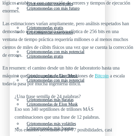
lógicos estables y con corrección de errores y tiempos de ejecución
Criptomonedas emergentes
Criptomonedas con más futuro
enormes.
Las estimaciones varían ampliamente, pero análisis respetados han
Criptomonedas gratis
demostrado que romper una curva elíptica de 256 bits en una
Criptomonedas emergentes
ventana de tiempo práctica requeriría millones o al menos muchos
cientos de miles de cúbits físicos una vez que se cuenta la corrección
Criptomonedas con más potencial
de errores.
Criptomonedas gratis
En resumen: el camino desde un hito de laboratorio hasta una
máquina que puede apuntar a las direcciones de
Bitcoin
a escala
Criptomonedas de Elon Musk
Criptomonedas con más potencial
todavía pasa por mucha ingeniería difícil.
¿Una frase semilla de 24 palabras?
Criptomonedas más baratas
Criptomonedas de Elon Musk
Eso son 340 septillones de trillones MÁS
combinaciones que una frase de 12 palabras.
Criptomonedas más volátiles
Criptomonedas más baratas
Nos estamos acercando a 10^77 posibilidades, casi