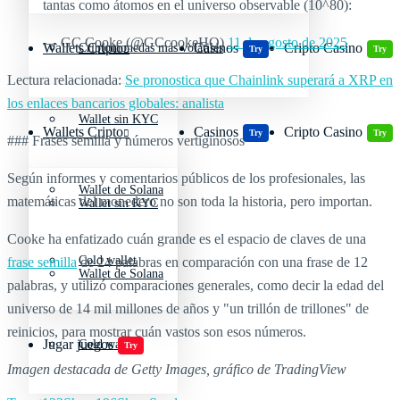
tantas como átomos en el universo observable (10^80):
— GC Cooke (@GCcookeHQ)
11 de agosto de 2025
Wallets Cripto
Casinos
Cripto Casino
Criptomonedas más volátiles
Try
Try
Lectura relacionada:
Se pronostica que Chainlink superará a XRP en
los enlaces bancarios globales: analista
Wallet sin KYC
Wallets Cripto
Casinos
Cripto Casino
Try
Try
### Frases semilla y números vertiginosos
Según informes y comentarios públicos de los profesionales, las
Wallet de Solana
matemáticas del monedero no son toda la historia, pero importan.
Wallet sin KYC
Cooke ha enfatizado cuán grande es el espacio de claves de una
Cold wallet
frase semilla
de 24 palabras en comparación con una frase de 12
Wallet de Solana
palabras, y utilizó comparaciones generales, como decir la edad del
universo de 14 mil millones de años y "un trillón de trillones" de
reinicios, para mostrar cuán vastos son esos números.
Jugar juegos
Cold wallet
Try
Imagen destacada de Getty Images, gráfico de TradingView