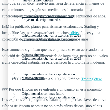
Nuevas criptomonedas
chip que, según dice, resolvió una tarea de referencia en menos de
cinco minutos que, según sus mediciones, le tomaría a una
supercomputadora clásica aproximadamente 10 septillones de años.
Próximas criptomonedas en Coinbase
Proyectos de criptomonedas
IBM ha publicado planes para sistemas escalonados, Starling y
luego Blue Jay, para avanzar hacia muchos
cúbits
lógicos y una
Criptomonedas que van a explotar en 2025
corrección de errores extensa durante los próximos años.
Próximas criptomonedas en Coinbase
Esos anuncios significan que las empresas se están acercando a la
Mejores altcoins
solución de problemas de ingeniería de larga data, pero no equivalen
Criptomonedas que van a explotar en 2025
a una capacidad instantánea para deshacer la criptografía moderna.
Criptomonedas con baja capitalización
Mejores altcoins
BTCUSD ahora cotiza a $119,296. Gráfico:
TradingView
### Por qué Bitcoin no se enfrenta a un pánico en este momento
Criptomonedas con más futuro
Criptomonedas con baja capitalización
Los expertos en criptografía señalan que romper las claves de curva
elíptica de Bitcoin necesita no solo más cúbits físicos, sino cúbits