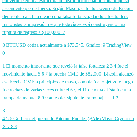
convertirse en una estructura de distribución cuando cada impulso
ascendente pierde fuerza. Según Mason, el lento ascenso de Bitcoin
dentro del canal ha creado una falsa fortaleza, dando a los traders
minoristas la impresión de que todavía se está construyendo una
ruptura de regreso a $100,000. 7
8 BTCUSD cotiza actualmente a $73,545. Gráfico: 9 TradingView
0
1 El momento importante que reveló la falsa fortaleza
2
3
4 fue el
movimiento hacia
5
6
7 la brecha CME de $82,000. Bitcoin alcanzó
esa brecha CME a principios de mayo, completó el objetivo y luego
fue rechazado varias veces entre el 6 y el 11 de mayo. Esta fue una
trampa de manual
8
9
0 antes del siguiente tramo bajista.
1
2
3
4 5 6 Gráfico del precio de Bitcoin. Fuente: @AlexMasonCrypto en
X 7 8 9