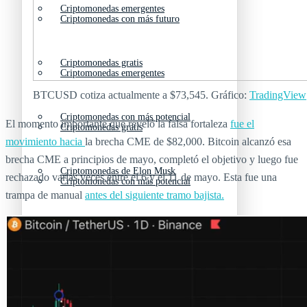
Criptomonedas emergentes
Criptomonedas con más futuro
Criptomonedas gratis
Criptomonedas emergentes
BTCUSD cotiza actualmente a $73,545. Gráfico:
TradingView
Criptomonedas con más potencial
El momento importante que reveló la falsa fortaleza
fue el
Criptomonedas gratis
movimiento hacia
la brecha CME de $82,000. Bitcoin alcanzó esa
brecha CME a principios de mayo, completó el objetivo y luego fue
Criptomonedas de Elon Musk
rechazado varias veces entre el 6 y el 11 de mayo. Esta fue una
Criptomonedas con más potencial
trampa de manual
antes del siguiente tramo bajista.
Criptomonedas más baratas
Criptomonedas de Elon Musk
Criptomonedas más volátiles
Criptomonedas más baratas