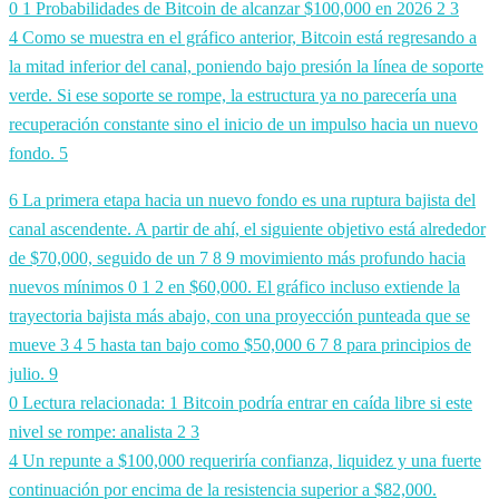
0
1 Probabilidades de Bitcoin de alcanzar $100,000 en 2026
2
3
4 Como se muestra en el gráfico anterior, Bitcoin está regresando a
la mitad inferior del canal, poniendo bajo presión la línea de soporte
verde. Si ese soporte se rompe, la estructura ya no parecería una
recuperación constante sino el inicio de un impulso hacia un nuevo
fondo.
5
6 La primera etapa hacia un nuevo fondo es una ruptura bajista del
canal ascendente. A partir de ahí, el siguiente objetivo está alrededor
de $70,000, seguido de un
7
8
9 movimiento más profundo hacia
nuevos mínimos
0
1
2 en $60,000. El gráfico incluso extiende la
trayectoria bajista más abajo, con una proyección punteada que se
mueve
3
4
5 hasta tan bajo como $50,000
6
7
8 para principios de
julio.
9
0 Lectura relacionada:
1 Bitcoin podría entrar en caída libre si este
nivel se rompe: analista
2
3
4 Un repunte a $100,000 requeriría confianza, liquidez y una fuerte
continuación por encima de la resistencia superior a $82,000.