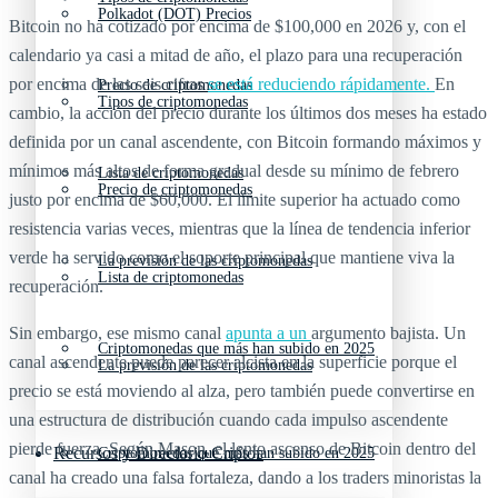
Polkadot (DOT) Precios
Bitcoin no ha cotizado por encima de $100,000 en 2026 y, con el
calendario ya casi a mitad de año, el plazo para una recuperación
por encima de las seis cifras
se está reduciendo rápidamente.
En
Precio de criptomonedas
Tipos de criptomonedas
cambio, la acción del precio durante los últimos dos meses ha estado
definida por un canal ascendente, con Bitcoin formando máximos y
mínimos más altos de forma gradual desde su mínimo de febrero
Lista de criptomonedas
Precio de criptomonedas
justo por encima de $60,000. El límite superior ha actuado como
resistencia varias veces, mientras que la línea de tendencia inferior
verde ha servido como el soporte principal que mantiene viva la
La previsión de las criptomonedas
Lista de criptomonedas
recuperación.
Sin embargo, ese mismo canal
apunta a un
argumento bajista. Un
Criptomonedas que más han subido en 2025
canal ascendente puede parecer alcista en la superficie porque el
La previsión de las criptomonedas
precio se está moviendo al alza, pero también puede convertirse en
una estructura de distribución cuando cada impulso ascendente
pierde fuerza. Según Mason, el lento ascenso de Bitcoin dentro del
Recursos y Directorio Cripto
Criptomonedas que más han subido en 2025
canal ha creado una falsa fortaleza, dando a los traders minoristas la