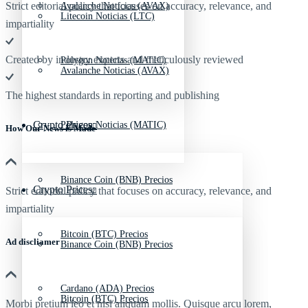
Strict editorial policy that focuses on accuracy, relevance, and
Avalanche Noticias (AVAX)
Litecoin Noticias (LTC)
impartiality
Created by industry experts and meticulously reviewed
Polygon Noticias (MATIC)
Avalanche Noticias (AVAX)
The highest standards in reporting and publishing
Crypto Prices
Polygon Noticias (MATIC)
How Our News is Made
Binance Coin (BNB) Precios
Crypto Prices
Strict editorial policy that focuses on accuracy, relevance, and
impartiality
Bitcoin (BTC) Precios
Ad discliamer
Binance Coin (BNB) Precios
Cardano (ADA) Precios
Bitcoin (BTC) Precios
Morbi pretium leo et nisl aliquam mollis. Quisque arcu lorem,