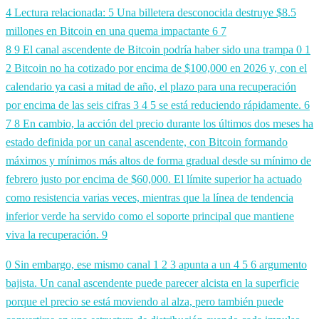
4 Lectura relacionada:
5 Una billetera desconocida destruye $8.5
millones en Bitcoin en una quema impactante
6
7
8
9 El canal ascendente de Bitcoin podría haber sido una trampa
0
1
2 Bitcoin no ha cotizado por encima de $100,000 en 2026 y, con el
calendario ya casi a mitad de año, el plazo para una recuperación
por encima de las seis cifras
3
4
5 se está reduciendo rápidamente.
6
7
8 En cambio, la acción del precio durante los últimos dos meses ha
estado definida por un canal ascendente, con Bitcoin formando
máximos y mínimos más altos de forma gradual desde su mínimo de
febrero justo por encima de $60,000. El límite superior ha actuado
como resistencia varias veces, mientras que la línea de tendencia
inferior verde ha servido como el soporte principal que mantiene
viva la recuperación.
9
0 Sin embargo, ese mismo canal 1 2 3 apunta a un 4 5 6 argumento
bajista. Un canal ascendente puede parecer alcista en la superficie
porque el precio se está moviendo al alza, pero también puede