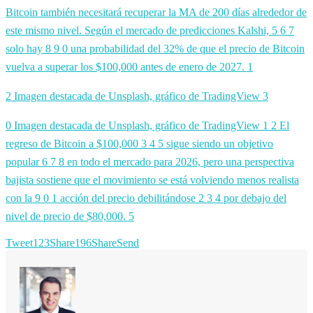
Bitcoin también necesitará recuperar la MA de 200 días alrededor de
este mismo nivel. Según el mercado de predicciones Kalshi,
5
6
7
solo hay
8
9
0 una probabilidad del 32% de que el precio de Bitcoin
vuelva a superar los $100,000 antes de enero de 2027. 1
2 Imagen destacada de Unsplash, gráfico de TradingView 3
0 Imagen destacada de Unsplash, gráfico de TradingView 1 2 El
regreso de Bitcoin a $100,000 3 4 5 sigue siendo un objetivo
popular 6 7 8 en todo el mercado para 2026, pero una perspectiva
bajista sostiene que el movimiento se está volviendo menos realista
con la 9
0
1 acción del precio debilitándose
2
3
4 por debajo del
nivel de precio de $80,000.
5
Tweet
123
Share
196
Share
Send