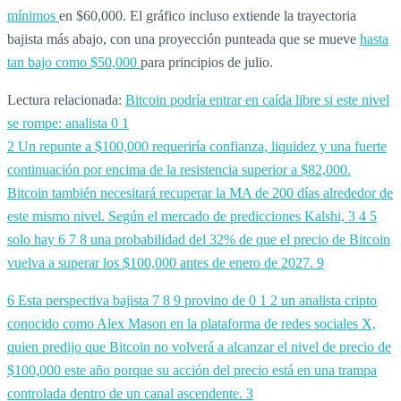
mínimos
en $60,000. El gráfico incluso extiende la trayectoria
bajista más abajo, con una proyección punteada que se mueve
hasta
tan bajo como $50,000
para principios de julio.
Lectura relacionada:
Bitcoin podría entrar en caída libre si este nivel
se rompe: analista
0
1
2 Un repunte a $100,000 requeriría confianza, liquidez y una fuerte
continuación por encima de la resistencia superior a $82,000.
Bitcoin también necesitará recuperar la MA de 200 días alrededor de
este mismo nivel. Según el mercado de predicciones Kalshi,
3
4
5
solo hay
6
7
8 una probabilidad del 32% de que el precio de Bitcoin
vuelva a superar los $100,000 antes de enero de 2027.
9
6 Esta perspectiva bajista
7
8
9 provino de
0
1
2 un analista cripto
conocido como Alex Mason en la plataforma de redes sociales X,
quien predijo que Bitcoin no volverá a alcanzar el nivel de precio de
$100,000 este año porque su acción del precio está en una trampa
controlada dentro de un canal ascendente.
3