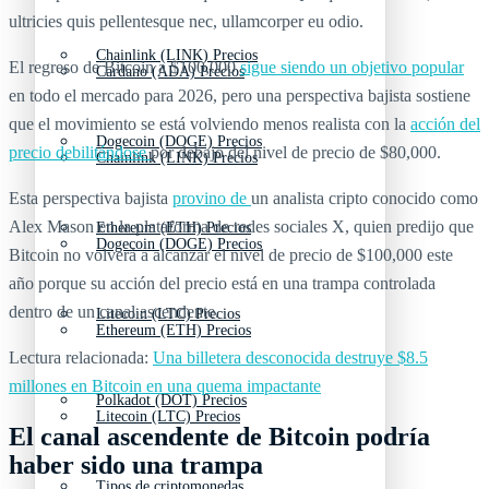
ultricies quis pellentesque nec, ullamcorper eu odio.
Chainlink (LINK) Precios
El regreso de Bitcoin a $100,000
sigue siendo un objetivo popular
Cardano (ADA) Precios
en todo el mercado para 2026, pero una perspectiva bajista sostiene
que el movimiento se está volviendo menos realista con la
acción del
Dogecoin (DOGE) Precios
precio debilitándose
por debajo del nivel de precio de $80,000.
Chainlink (LINK) Precios
Esta perspectiva bajista
provino de
un analista cripto conocido como
Alex Mason en la plataforma de redes sociales X, quien predijo que
Ethereum (ETH) Precios
Dogecoin (DOGE) Precios
Bitcoin no volverá a alcanzar el nivel de precio de $100,000 este
año porque su acción del precio está en una trampa controlada
dentro de un canal ascendente.
Litecoin (LTC) Precios
Ethereum (ETH) Precios
Lectura relacionada:
Una billetera desconocida destruye $8.5
millones en Bitcoin en una quema impactante
Polkadot (DOT) Precios
Litecoin (LTC) Precios
El canal ascendente de Bitcoin podría
haber sido una trampa
Tipos de criptomonedas