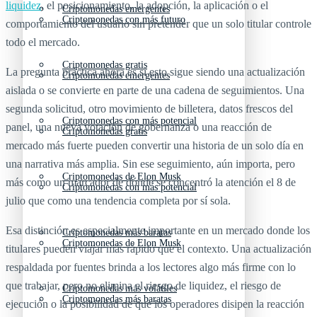
liquidez
, el posicionamiento, la adopción, la aplicación o el
Criptomonedas emergentes
Criptomonedas con más futuro
comportamiento del usuario sin pretender que un solo titular controle
todo el mercado.
Criptomonedas gratis
La pregunta práctica ahora es si esto sigue siendo una actualización
Criptomonedas emergentes
aislada o se convierte en parte de una cadena de seguimientos. Una
segunda solicitud, otro movimiento de billetera, datos frescos del
Criptomonedas con más potencial
panel, una nueva votación de gobernanza o una reacción de
Criptomonedas gratis
mercado más fuerte pueden convertir una historia de un solo día en
una narrativa más amplia. Sin ese seguimiento, aún importa, pero
Criptomonedas de Elon Musk
más como un marcador de dónde se concentró la atención el 8 de
Criptomonedas con más potencial
julio que como una tendencia completa por sí sola.
Esa distinción es especialmente importante en un mercado donde los
Criptomonedas más baratas
Criptomonedas de Elon Musk
titulares pueden viajar más rápido que el contexto. Una actualización
respaldada por fuentes brinda a los lectores algo más firme con lo
que trabajar, pero no elimina el riesgo de liquidez, el riesgo de
Criptomonedas más volátiles
Criptomonedas más baratas
ejecución o la posibilidad de que los operadores disipen la reacción