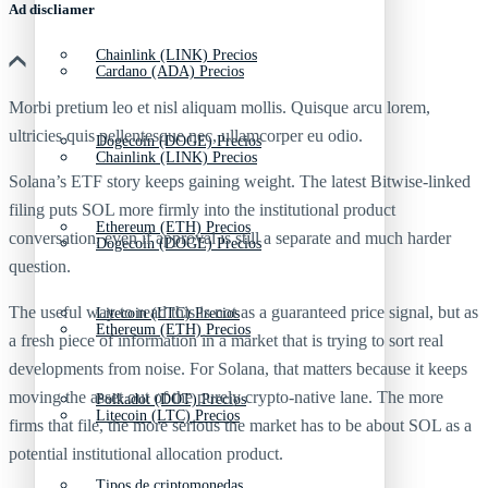
Ad discliamer
Chainlink (LINK) Precios
Cardano (ADA) Precios
Morbi pretium leo et nisl aliquam mollis. Quisque arcu lorem,
ultricies quis pellentesque nec, ullamcorper eu odio.
Dogecoin (DOGE) Precios
Chainlink (LINK) Precios
Solana’s ETF story keeps gaining weight. The latest Bitwise-linked
filing puts SOL more firmly into the institutional product
Ethereum (ETH) Precios
conversation, even if approval is still a separate and much harder
Dogecoin (DOGE) Precios
question.
The useful way to read this is not as a guaranteed price signal, but as
Litecoin (LTC) Precios
Ethereum (ETH) Precios
a fresh piece of information in a market that is trying to sort real
developments from noise. For Solana, that matters because it keeps
moving the asset out of the purely crypto-native lane. The more
Polkadot (DOT) Precios
Litecoin (LTC) Precios
firms that file, the more serious the market has to be about SOL as a
potential institutional allocation product.
Tipos de criptomonedas