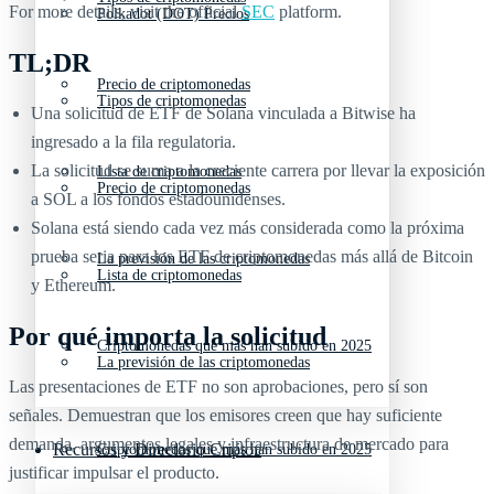
For more details, visit the official
SEC
platform.
Polkadot (DOT) Precios
TL;DR
Precio de criptomonedas
Tipos de criptomonedas
Una solicitud de ETF de Solana vinculada a Bitwise ha
ingresado a la fila regulatoria.
La solicitud se suma a la creciente carrera por llevar la exposición
Lista de criptomonedas
Precio de criptomonedas
a SOL a los fondos estadounidenses.
Solana está siendo cada vez más considerada como la próxima
prueba seria para los ETF de criptomonedas más allá de Bitcoin
La previsión de las criptomonedas
Lista de criptomonedas
y Ethereum.
Por qué importa la solicitud
Criptomonedas que más han subido en 2025
La previsión de las criptomonedas
Las presentaciones de ETF no son aprobaciones, pero sí son
señales. Demuestran que los emisores creen que hay suficiente
demanda, argumentos legales y infraestructura de mercado para
Recursos y Directorio Cripto
Criptomonedas que más han subido en 2025
justificar impulsar el producto.