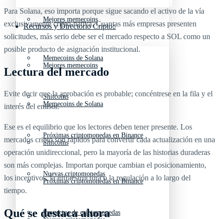
Para Solana, eso importa porque sigue sacando el activo de la vía
Mejores memecoins
exclusivamente cripto‑nativa. Cuantas más empresas presenten
Recursos y Directorio Cripto
solicitudes, más serio debe ser el mercado respecto a SOL como un
posible producto de asignación institucional.
Memecoins de Solana
Mejores memecoins
Lectura del mercado
Evite decir que la aprobación es probable; concéntrese en la fila y el
Shitcoins
Memecoins de Solana
interés del emisor.
Ese es el equilibrio que los lectores deben tener presente. Los
Próximas criptomonedas en Binance
mercados cripto son rápidos para convertir cada actualización en una
Shitcoins
operación unidireccional, pero la mayoría de las historias duraderas
son más complejas. Importan porque cambian el posicionamiento,
Nuevas criptomonedas
los incentivos, la infraestructura o la regulación a lo largo del
Próximas criptomonedas en Binance
tiempo.
Qué se destaca ahora
Proyectos de criptomonedas