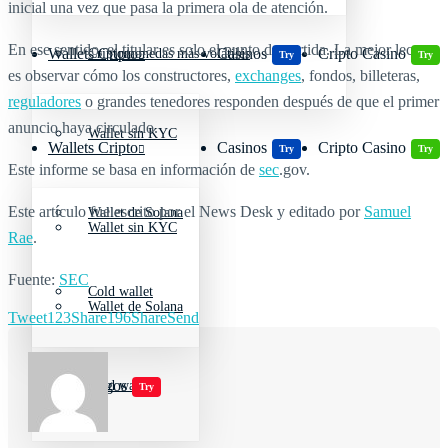
inicial una vez que pasa la primera ola de atención.
En ese sentido, el titular es solo el punto de partida. La mejor lectura
Wallets Cripto
Casinos
Cripto Casino
Criptomonedas más volátiles
Try
Try
es observar cómo los constructores,
exchanges
, fondos, billeteras,
reguladores
o grandes tenedores responden después de que el primer
anuncio haya circulado.
Wallet sin KYC
Wallets Cripto
Casinos
Cripto Casino
Try
Try
Este informe se basa en información de
sec
.gov.
Este artículo fue escrito por el News Desk y editado por
Samuel
Wallet de Solana
Wallet sin KYC
Rae
.
Fuente:
SEC
Cold wallet
Wallet de Solana
Tweet
123
Share
196
Share
Send
Jugar juegos
Cold wallet
Try