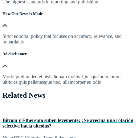
The highest standards in reporting and publishing
How Our News is Made
Strict editorial policy that focuses on accuracy, relevance, and
impartiality
Ad discliamer
Morbi pretium leo et nisl aliquam mollis. Quisque arcu lorem,
ultricies quis pellentesque nec, ullamcorper eu odio.
Related News
Bitcoin y Ethereum suben levemente: ¿Se avecina una rotación
selectiva hacia altcoins?
NewsBTC Editorial Team
5 days ago