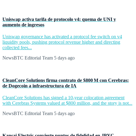
Uniswap activa tarifa de protocolo v4: quema de UNI y
aumento de ingresos
Uniswap governance has activated a protocol fee switch on v4
liquidity pools, pushing protocol revenue higher and directing
collected fees...
NewsBTC Editorial Team
5 days ago
CleanCore Solutions firma contrato de $800 M con Cerebras:
de Dogecoin a infraestructura de IA
CleanCore Solutions has signed a 10-year colocation agreement
with Cerebras Systems valued at $800 million, and the story is not...
NewsBTC Editorial Team
5 days ago
Kansai Electric convierte puntos de fidelidad en JPYC