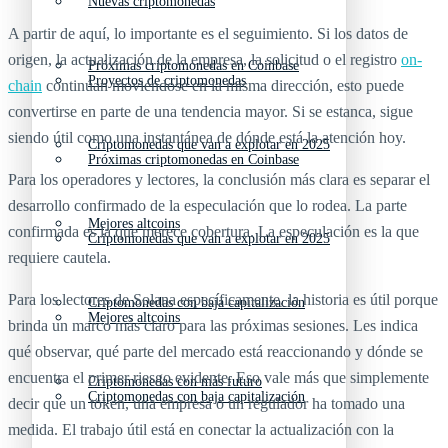
Nuevas criptomonedas
A partir de aquí, lo importante es el seguimiento. Si los datos de
origen, la actualización de la empresa, la solicitud o el registro
on-
Próximas criptomonedas en Coinbase
Proyectos de criptomonedas
chain
continúan moviéndose en la misma dirección, esto puede
convertirse en parte de una tendencia mayor. Si se estanca, sigue
siendo útil como una instantánea de dónde está la atención hoy.
Criptomonedas que van a explotar en 2025
Próximas criptomonedas en Coinbase
Para los operadores y lectores, la conclusión más clara es separar el
desarrollo confirmado de la especulación que lo rodea. La parte
Mejores altcoins
confirmada es la que merece cobertura. La especulación es la que
Criptomonedas que van a explotar en 2025
requiere cautela.
Para los lectores de Solana específicamente, la historia es útil porque
Criptomonedas con baja capitalización
Mejores altcoins
brinda un marco más claro para las próximas sesiones. Les indica
qué observar, qué parte del mercado está reaccionando y dónde se
encuentra el primer riesgo evidente. Eso vale más que simplemente
Criptomonedas con más futuro
Criptomonedas con baja capitalización
decir que un token, una empresa o un regulador ha tomado una
medida. El trabajo útil está en conectar la actualización con la