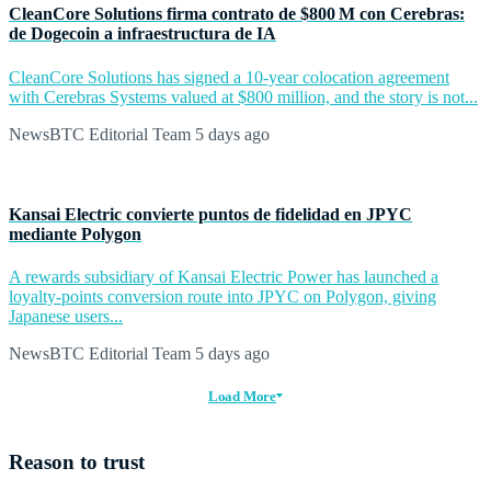
CleanCore Solutions firma contrato de $800 M con Cerebras:
de Dogecoin a infraestructura de IA
CleanCore Solutions has signed a 10-year colocation agreement
with Cerebras Systems valued at $800 million, and the story is not...
NewsBTC Editorial Team
5 days ago
Kansai Electric convierte puntos de fidelidad en JPYC
mediante Polygon
A rewards subsidiary of Kansai Electric Power has launched a
loyalty-points conversion route into JPYC on Polygon, giving
Japanese users...
NewsBTC Editorial Team
5 days ago
Load More
Reason to trust