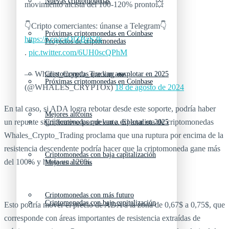
Nuevas criptomonedas
movimiento alcista del 100-120% pronto💥
👇Cripto comerciantes: únanse a Telegram👇
Próximas criptomonedas en Coinbase
https://t.co/caOlZBzS3k
Proyectos de criptomonedas
.
pic.twitter.com/6UH0scQPhM
— Whales_Crypto_Trading 🐋
Criptomonedas que van a explotar en 2025
Próximas criptomonedas en Coinbase
(@WHALES_CRYPTOx)
18 de agosto de 2024
En tal caso, si ADA logra rebotar desde este soporte, podría haber
Mejores altcoins
un repunte significativo por delante. El analista de criptomonedas
Criptomonedas que van a explotar en 2025
Whales_Crypto_Trading proclama que una ruptura por encima de la
resistencia descendente podría hacer que la criptomoneda gane más
Criptomonedas con baja capitalización
del 100% y hasta un 120%.
Mejores altcoins
Criptomonedas con más futuro
Criptomonedas con baja capitalización
Esto podría mover el precio de ADA a la zona de 0,67$ a 0,75$, que
corresponde con áreas importantes de resistencia extraídas de