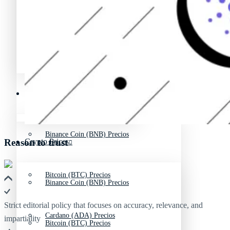
Avalanche Noticias (AVAX)
Litecoin Noticias (LTC)
Polygon Noticias (MATIC)
Avalanche Noticias (AVAX)
Crypto Prices
Polygon Noticias (MATIC)
Binance Coin (BNB) Precios
Reason to trust
Crypto Prices
Bitcoin (BTC) Precios
Binance Coin (BNB) Precios
Strict editorial policy that focuses on accuracy, relevance, and
Cardano (ADA) Precios
impartiality
Bitcoin (BTC) Precios