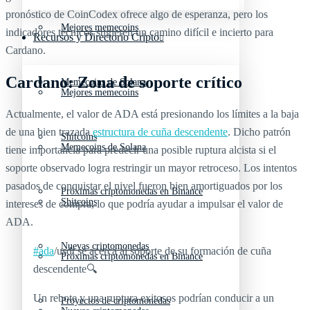
pronóstico de CoinCodex ofrece algo de esperanza, pero los
Mejores memecoins
indicadores técnicos sugieren un camino difícil e incierto para
Recursos y Directorio Cripto
Cardano.
Cardano: Zona de soporte crítico
Memecoins de Solana
Mejores memecoins
Actualmente, el valor de ADA está presionando los límites a la baja
de una bien trazada
estructura de cuña descendente
. Dicho patrón
Shitcoins
Memecoins de Solana
tiene importancia para predecir una posible ruptura alcista si el
soporte observado logra restringir un mayor retroceso. Los intentos
pasados de conquistar el nivel fueron bien amortiguados por los
Próximas criptomonedas en Binance
Shitcoins
intereses de compra, lo que podría ayudar a impulsar el valor de
ADA.
Nuevas criptomonedas
#ada
/usdt se acerca al soporte de su formación de cuña
Próximas criptomonedas en Binance
descendente🔍
Un rebote y una ruptura exitosos podrían conducir a un
Proyectos de criptomonedas