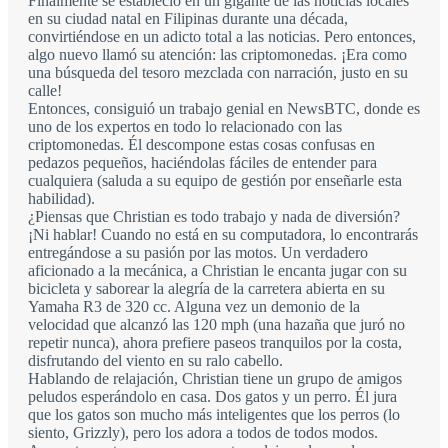
Finalmente se estableció en un gigante de las noticias locales
en su ciudad natal en Filipinas durante una década,
convirtiéndose en un adicto total a las noticias. Pero entonces,
algo nuevo llamó su atención: las criptomonedas. ¡Era como
una búsqueda del tesoro mezclada con narración, justo en su
calle!
Entonces, consiguió un trabajo genial en NewsBTC, donde es
uno de los expertos en todo lo relacionado con las
criptomonedas. Él descompone estas cosas confusas en
pedazos pequeños, haciéndolas fáciles de entender para
cualquiera (saluda a su equipo de gestión por enseñarle esta
habilidad).
¿Piensas que Christian es todo trabajo y nada de diversión?
¡Ni hablar! Cuando no está en su computadora, lo encontrarás
entregándose a su pasión por las motos. Un verdadero
aficionado a la mecánica, a Christian le encanta jugar con su
bicicleta y saborear la alegría de la carretera abierta en su
Yamaha R3 de 320 cc. Alguna vez un demonio de la
velocidad que alcanzó las 120 mph (una hazaña que juró no
repetir nunca), ahora prefiere paseos tranquilos por la costa,
disfrutando del viento en su ralo cabello.
Hablando de relajación, Christian tiene un grupo de amigos
peludos esperándolo en casa. Dos gatos y un perro. Él jura
que los gatos son mucho más inteligentes que los perros (lo
siento, Grizzly), pero los adora a todos de todos modos.