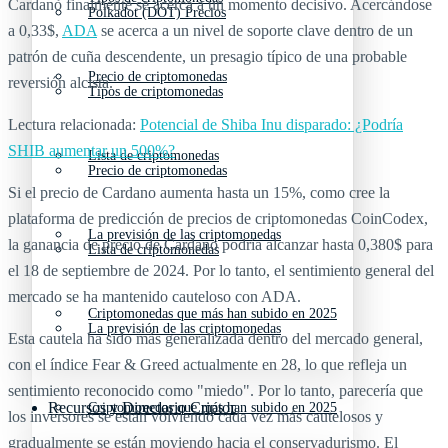
Cardano finalmente se acerca a un momento decisivo. Acercándose
Polkadot (DOT) Precios
a 0,33$,
ADA
se acerca a un nivel de soporte clave dentro de un
patrón de cuña descendente, un presagio típico de una probable
Precio de criptomonedas
reversión alcista.
Tipos de criptomonedas
Lectura relacionada:
Potencial de Shiba Inu disparado: ¿Podría
SHIB aumentar un 500%?
Lista de criptomonedas
Precio de criptomonedas
Si el precio de Cardano aumenta hasta un 15%, como cree la
plataforma de predicción de precios de criptomonedas CoinCodex,
La previsión de las criptomonedas
la ganancia de precio de Cardano podría alcanzar hasta 0,380$ para
Lista de criptomonedas
el 18 de septiembre de 2024. Por lo tanto, el sentimiento general del
mercado se ha mantenido cauteloso con ADA.
Criptomonedas que más han subido en 2025
La previsión de las criptomonedas
Esta cautela ha sido más generalizada dentro del mercado general,
con el índice Fear & Greed actualmente en 28, lo que refleja un
sentimiento reconocido como "miedo". Por lo tanto, parecería que
Recursos y Directorio Cripto
Criptomonedas que más han subido en 2025
los inversores se están volviendo cada vez más cautelosos y
gradualmente se están moviendo hacia el conservadurismo. El