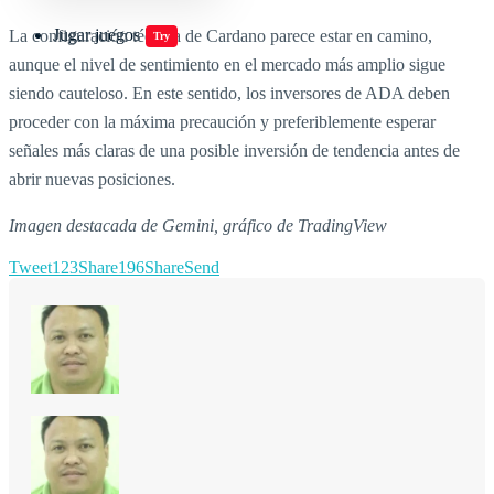
Jugar juegos
La configuración técnica de Cardano parece estar en camino,
Try
aunque el nivel de sentimiento en el mercado más amplio sigue
siendo cauteloso. En este sentido, los inversores de ADA deben
proceder con la máxima precaución y preferiblemente esperar
señales más claras de una posible inversión de tendencia antes de
abrir nuevas posiciones.
Imagen destacada de Gemini, gráfico de TradingView
Tweet
123
Share
196
Share
Send