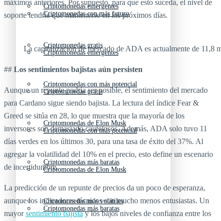
máximos anteriores. Por supuesto, para que esto suceda, el nivel de
Criptomonedas emergentes
Criptomonedas con más futuro
soporte tendría que mantenerse en los próximos días.
Criptomonedas gratis
La capitalización de mercado de ADA es actualmente de 11,8 mi
Criptomonedas emergentes
##
Los sentimientos bajistas aún persisten
Criptomonedas con más potencial
Aunque un repunte podría ser posible, el sentimiento del mercado
Criptomonedas gratis
para Cardano sigue siendo bajista. La lectura del índice Fear &
Greed se sitúa en 28, lo que muestra que la mayoría de los
Criptomonedas de Elon Musk
inversores son demasiado cautelosos. Además, ADA solo tuvo 11
Criptomonedas con más potencial
días verdes en los últimos 30, para una tasa de éxito del 37%. Al
agregar la volatilidad del 10% en el precio, esto define un escenario
Criptomonedas más baratas
de incertidumbre.
Criptomonedas de Elon Musk
La predicción de un repunte de precios da un poco de esperanza,
aunque los indicadores técnicos son mucho menos entusiastas. Un
Criptomonedas más volátiles
Criptomonedas más baratas
mayor
sentimiento bajista
y los bajos niveles de confianza entre los