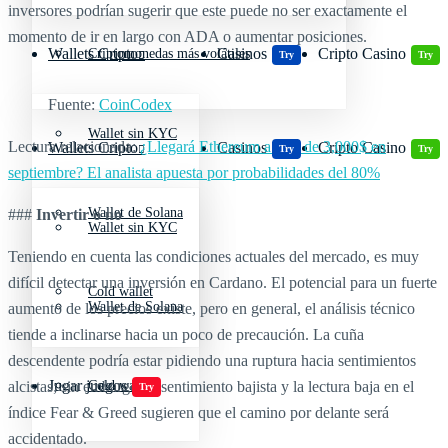
inversores podrían sugerir que este puede no ser exactamente el
momento de ir en largo con ADA o aumentar posiciones.
Wallets Cripto
Casinos
Cripto Casino
Criptomonedas más volátiles
Try
Try
Fuente:
CoinCodex
Wallet sin KYC
Lectura relacionada:
¿Llegará Ethereum a más de 3,000$ en
Wallets Cripto
Casinos
Cripto Casino
Try
Try
septiembre? El analista apuesta por probabilidades del 80%
Wallet de Solana
###
Invertir o no
Wallet sin KYC
Teniendo en cuenta las condiciones actuales del mercado, es muy
difícil detectar una inversión en Cardano. El potencial para un fuerte
Cold wallet
Wallet de Solana
aumento de los precios existe, pero en general, el análisis técnico
tiende a inclinarse hacia un poco de precaución. La cuña
descendente podría estar pidiendo una ruptura hacia sentimientos
Jugar juegos
alcistas; sin embargo, el sentimiento bajista y la lectura baja en el
Cold wallet
Try
índice Fear & Greed sugieren que el camino por delante será
accidentado.