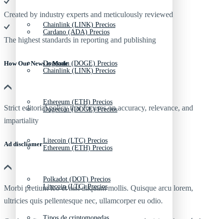
Created by industry experts and meticulously reviewed
Chainlink (LINK) Precios
Cardano (ADA) Precios
The highest standards in reporting and publishing
Dogecoin (DOGE) Precios
How Our News is Made
Chainlink (LINK) Precios
Ethereum (ETH) Precios
Strict editorial policy that focuses on accuracy, relevance, and
Dogecoin (DOGE) Precios
impartiality
Litecoin (LTC) Precios
Ad discliamer
Ethereum (ETH) Precios
Polkadot (DOT) Precios
Litecoin (LTC) Precios
Morbi pretium leo et nisl aliquam mollis. Quisque arcu lorem,
ultricies quis pellentesque nec, ullamcorper eu odio.
Tipos de criptomonedas