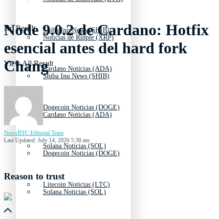
Node 9.0.2 de Cardano: Hotfix
No Result
Shiba Inu News (SHIB)
Noticias de Ripple (XRP)
esencial antes del hard fork
Chang
View All Result
Cardano Noticias (ADA)
Shiba Inu News (SHIB)
Dogecoin Noticias (DOGE)
Cardano Noticias (ADA)
NewsBTC Editorial Team
Last Updated: July 14, 2026 5:38 am
Solana Noticias (SOL)
Dogecoin Noticias (DOGE)
Reason to trust
Litecoin Noticias (LTC)
Solana Noticias (SOL)