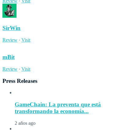
Review
·
Visit
SirWin
Review
·
Visit
mBit
Review
·
Visit
Press Releases
GameChain: La preventa que está
transformando la economía...
2 años ago