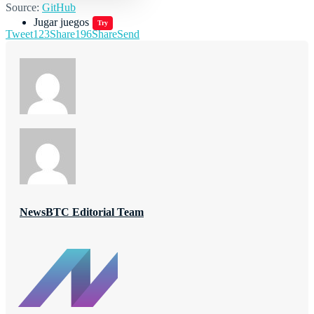
Source:
GitHub
Jugar juegos
Try
Tweet
123
Share
196
Share
Send
NewsBTC Editorial Team