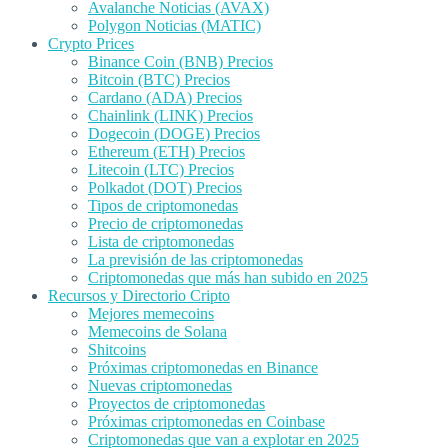
Avalanche Noticias (AVAX)
Polygon Noticias (MATIC)
Crypto Prices
Binance Coin (BNB) Precios
Bitcoin (BTC) Precios
Cardano (ADA) Precios
Chainlink (LINK) Precios
Dogecoin (DOGE) Precios
Ethereum (ETH) Precios
Litecoin (LTC) Precios
Polkadot (DOT) Precios
Tipos de criptomonedas
Precio de criptomonedas
Lista de criptomonedas
La previsión de las criptomonedas
Criptomonedas que más han subido en 2025
Recursos y Directorio Cripto
Mejores memecoins
Memecoins de Solana
Shitcoins
Próximas criptomonedas en Binance
Nuevas criptomonedas
Proyectos de criptomonedas
Próximas criptomonedas en Coinbase
Criptomonedas que van a explotar en 2025