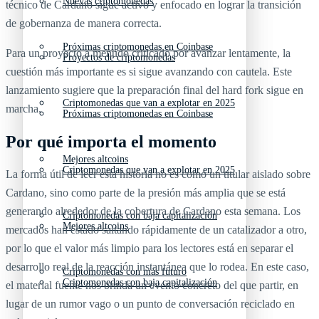
Nuevas criptomonedas
técnico de Cardano sigue activo y enfocado en lograr la transición
de gobernanza de manera correcta.
Próximas criptomonedas en Coinbase
Para un proyecto a menudo criticado por avanzar lentamente, la
Proyectos de criptomonedas
cuestión más importante es si sigue avanzando con cautela. Este
lanzamiento sugiere que la preparación final del hard fork sigue en
Criptomonedas que van a explotar en 2025
marcha.
Próximas criptomonedas en Coinbase
Por qué importa el momento
Mejores altcoins
Criptomonedas que van a explotar en 2025
La forma útil de leer esta historia no es como un titular aislado sobre
Cardano, sino como parte de la presión más amplia que se está
generando alrededor de la cobertura de Cardano esta semana. Los
Criptomonedas con baja capitalización
Mejores altcoins
mercados han estado saltando rápidamente de un catalizador a otro,
por lo que el valor más limpio para los lectores está en separar el
desarrollo real de la reacción instantánea que lo rodea. En este caso,
Criptomonedas con más futuro
Criptomonedas con baja capitalización
el material fuente nos brinda un evento concreto del que partir, en
lugar de un rumor vago o un punto de conversación reciclado en