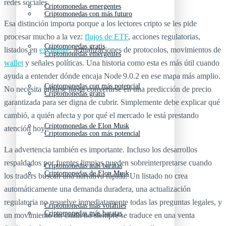
redes sociales.
Criptomonedas emergentes
Criptomonedas con más futuro
Esa distinción importa porque a los lectores cripto se les pide
procesar mucho a la vez:
flujos de ETF
, acciones regulatorias,
Criptomonedas gratis
listados en
exchange
, actualizaciones de protocolos, movimientos de
Criptomonedas emergentes
wallet
y señales políticas. Una historia como esta es más útil cuando
ayuda a entender dónde encaja Node 9.0.2 en ese mapa más amplio.
Criptomonedas con más potencial
No necesita inflarse hasta convertirse en una predicción de precio
Criptomonedas gratis
garantizada para ser digna de cubrir. Simplemente debe explicar qué
cambió, a quién afecta y por qué el mercado le está prestando
Criptomonedas de Elon Musk
atención hoy.
Criptomonedas con más potencial
La advertencia también es importante. Incluso los desarrollos
respaldados por fuentes limpias pueden sobreinterpretarse cuando
Criptomonedas más baratas
Criptomonedas de Elon Musk
los traders buscan una narrativa rápida. Un listado no crea
automáticamente una demanda duradera, una actualización
regulatoria no resuelve inmediatamente todas las preguntas legales, y
Criptomonedas más volátiles
Criptomonedas más baratas
un movimiento on-chain no siempre se traduce en una venta