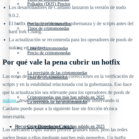
Polkadot (DOT) Precios
Los desarrolladores de Cardano lanzaron la versión de nodo
9.0.2.
El hotfix corrige problemas de gobernanza y de scripts antes del
Precio de criptomonedas
Tipos de criptomonedas
hard fork Chang.
La actualización se recomienda para los operadores de pools de
staking en mainnet.
Lista de criptomonedas
Precio de criptomonedas
Por qué vale la pena cubrir un hotfix
La previsión de las criptomonedas
Las notas de la versión apuntan a correcciones en la verificación de
Lista de criptomonedas
scripts y en la estabilidad relacionada con la gobernanza. Eso hace
que la actualización sea relevante para los operadores de pools de
Criptomonedas que más han subido en 2025
staking
, desarrolladores y cualquiera que esté observando si
La previsión de las criptomonedas
Cardano puede pasar a la siguiente fase sin fricción técnica
innecesaria.
Recursos y Directorio Cripto
Criptomonedas que más han subido en 2025
Los mercados cripto suelen preferir grandes hitos, pero las redes
suelen llegar a ellos mediante parches más pequeños. Un hotfix