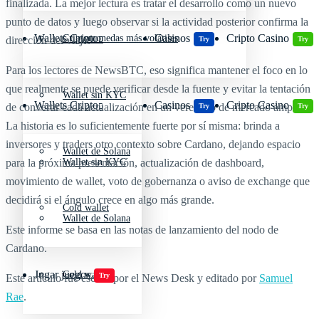
finalizada. La mejor lectura es tratar el desarrollo como un nuevo
punto de datos y luego observar si la actividad posterior confirma la
Wallets Cripto
Casinos
Cripto Casino
Criptomonedas más volátiles
dirección del viaje.
Try
Try
Para los lectores de NewsBTC, eso significa mantener el foco en lo
que realmente se puede verificar desde la fuente y evitar la tentación
Wallet sin KYC
Wallets Cripto
Casinos
Cripto Casino
de convertir cada actualización en un veredicto de mercado amplio.
Try
Try
La historia es lo suficientemente fuerte por sí misma: brinda a
inversores y traders otro contexto sobre Cardano, dejando espacio
Wallet de Solana
Wallet sin KYC
para la próxima presentación, actualización de dashboard,
movimiento de wallet, voto de gobernanza o aviso de exchange que
decidirá si el ángulo crece en algo más grande.
Cold wallet
Wallet de Solana
Este informe se basa en las notas de lanzamiento del nodo de
Cardano.
Jugar juegos
Cold wallet
Try
Este artículo fue escrito por el News Desk y editado por
Samuel
Rae
.