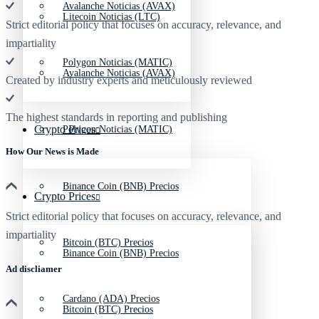
Avalanche Noticias (AVAX)
Litecoin Noticias (LTC)
Strict editorial policy that focuses on accuracy, relevance, and
impartiality
Polygon Noticias (MATIC)
Avalanche Noticias (AVAX)
Created by industry experts and meticulously reviewed
The highest standards in reporting and publishing
Crypto Prices
Polygon Noticias (MATIC)
How Our News is Made
Binance Coin (BNB) Precios
Crypto Prices
Strict editorial policy that focuses on accuracy, relevance, and
impartiality
Bitcoin (BTC) Precios
Binance Coin (BNB) Precios
Ad discliamer
Cardano (ADA) Precios
Bitcoin (BTC) Precios