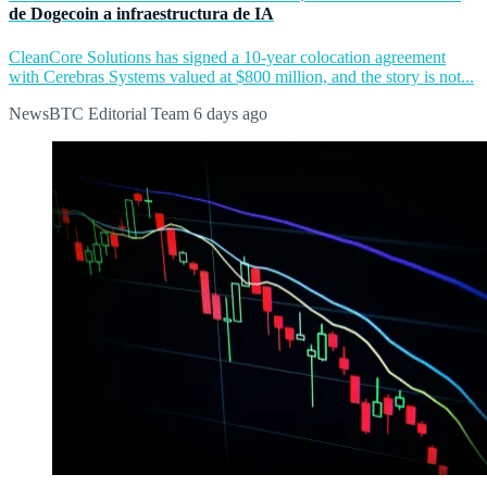
de Dogecoin a infraestructura de IA
CleanCore Solutions has signed a 10-year colocation agreement
with Cerebras Systems valued at $800 million, and the story is not...
NewsBTC Editorial Team
6 days ago