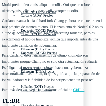
Morbi pretium leo et nisl aliquam mollis. Quisque arcu lorem,
ultricies quis pellentesque nec, ullamcorper eu odio.
Chainlink (LINK) Precios
Cardano (ADA) Precios
Cardano avanza hacia el hard fork Chang y ahora se encuentra en la
fase práctica de mantenimiento. El lanzamiento de Node 9.0.2 no es
Dogecoin (DOGE) Precios
el tipo de actualización que genera marketing brillante, pero es
Chainlink (LINK) Precios
exactamente el tipo de limpieza técnica que importa antes de una
importante transición de gobernanza.
Ethereum (ETH) Precios
Dogecoin (DOGE) Precios
Para Cardano, estos lanzamientos de último kilómetro son
importantes porque Chang no es solo otra actualización rutinaria.
Está ligado al movimiento de la red hacia una gobernanza
Litecoin (LTC) Precios
Ethereum (ETH) Precios
descentralizada más formal, lo que significa que la preparación de
los validadores y la fiabilidad de los scripts tienen un peso real.
Polkadot (DOT) Precios
Para más detalles, visite la plataforma oficial de
GitHub
.
Litecoin (LTC) Precios
TL;DR
Tipos de criptomonedas