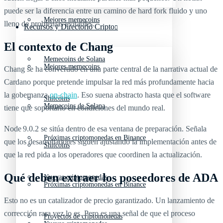
puede ser la diferencia entre un camino de hard fork fluido y uno
Mejores memecoins
lleno de problemas evitables.
Recursos y Directorio Cripto
El contexto de Chang
Memecoins de Solana
Mejores memecoins
Chang se ha convertido en una parte central de la narrativa actual de
Cardano porque pretende impulsar la red más profundamente hacia
la gobernanza
on-chain
. Eso suena abstracto hasta que el software
Shitcoins
Memecoins de Solana
tiene que soportarlo en condiciones del mundo real.
Node 9.0.2 se sitúa dentro de esa ventana de preparación. Señala
Próximas criptomonedas en Binance
que los desarrolladores siguen ajustando la implementación antes de
Shitcoins
que la red pida a los operadores que coordinen la actualización.
Qué deben extraer los poseedores de ADA
Nuevas criptomonedas
Próximas criptomonedas en Binance
Esto no es un catalizador de precio garantizado. Un lanzamiento de
corrección rara vez lo es. Pero es una señal de que el proceso
Proyectos de criptomonedas