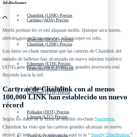
Ad discliamer
Chainlink (LINK) Precios
Cardano (ADA) Precios
Morbi pretium leo et nisl aliquam mollis. Quisque arcu lorem,
ultricies quis pellentesque nec, ullamcorper eu odio.
Dogecoin (DOGE) Precios
Chainlink (LINK) Precios
Los datos on-chain muestran que las carteras de Chainlink del
tamaño de ballenas han alcanzado un nuevo máximo histórico
Ethereum (ETH) Precios
(ATH), una señal de que el interés de grandes inversores está
Dogecoin (DOGE) Precios
fluyendo hacia la red.
Carteras de Chainlink con al menos
Litecoin (LTC) Precios
Ethereum (ETH) Precios
100,000 LINK han establecido un nuevo
récord
Polkadot (DOT) Precios
Litecoin (LTC) Precios
Según los datos de la firma de análisis on-chain
Santiment
,
Chainlink ha visto que las carteras grandes alcanzan un nuevo
récord. El indicador de relevancia aquí es la “
Supply Distribution
,”
Tipos de criptomonedas