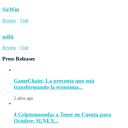
SirWin
Review
·
Visit
mBit
Review
·
Visit
Press Releases
GameChain: La preventa que está
transformando la economía...
2 años ago
4 Criptomonedas a Tener en Cuenta para
Octubre: $LNEX...