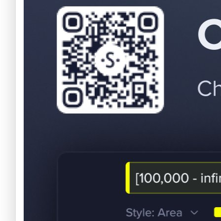
Criptomonedas emergentes
Criptomonedas con más futuro
Criptomonedas gratis
Criptomonedas emergentes
Criptomonedas con más potencial
Criptomonedas gratis
Criptomonedas de Elon Musk
Criptomonedas con más potencial
Criptomonedas más baratas
Criptomonedas de Elon Musk
Criptomonedas más volátiles
Criptomonedas más baratas