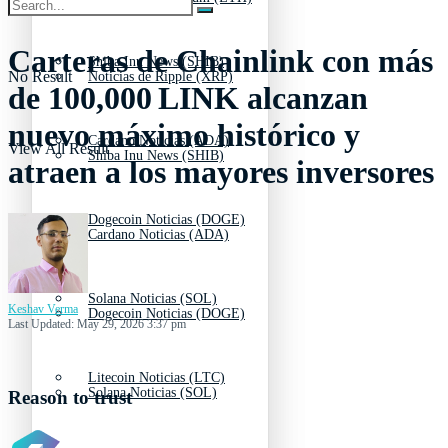
Carteras de Chainlink con más
Shiba Inu News (SHIB)
No Result
Noticias de Ripple (XRP)
de 100,000 LINK alcanzan
nuevo máximo histórico y
Cardano Noticias (ADA)
View All Result
Shiba Inu News (SHIB)
atraen a los mayores inversores
Dogecoin Noticias (DOGE)
Cardano Noticias (ADA)
Solana Noticias (SOL)
Keshav Verma
Dogecoin Noticias (DOGE)
Last Updated: May 29, 2026 3:37 pm
Litecoin Noticias (LTC)
Solana Noticias (SOL)
Reason to trust