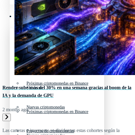
Mejores memecoins
Recursos y Directorio Cripto
Memecoins de Solana
Mejores memecoins
Shitcoins
Memecoins de Solana
Próximas criptomonedas en Binance
Render sube más del 30% en una semana gracias al boom de la
Shitcoins
IA y la demanda de GPU
Nuevas criptomonedas
2 months ago
Próximas criptomonedas en Binance
Las carteras o inversores se dividen en estas cohortes según la
Proyectos de criptomonedas