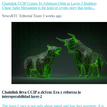
Chainlink CCIP Comes To Arbitrum Orbit as Layer-3 Builders
Chase Safer Messaging is the kind of crypto story that looks...
NewsBTC Editorial Team
3 weeks ago
Chainlink lleva CCIP a zkSync Era y refuerza la
interoperabilidad layer-2
The layer-2 race is not only about speed and low fees anymore. It is