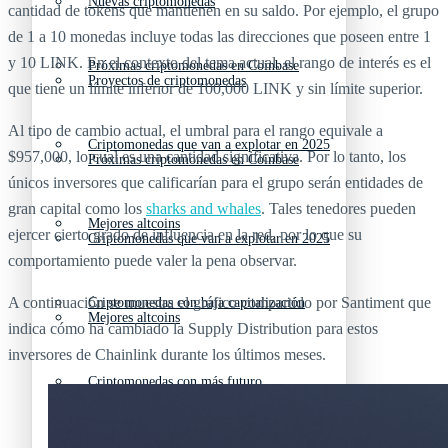
Nuevas criptomonedas
cantidad de tokens que mantienen en su saldo. Por ejemplo, el grupo
de 1 a 10 monedas incluye todas las direcciones que poseen entre 1
y 10 LINK. En el contexto del tema actual, el rango de interés es el
Próximas criptomonedas en Coinbase
Proyectos de criptomonedas
que tiene un límite inferior de 100,000 LINK y sin límite superior.
Al tipo de cambio actual, el umbral para el rango equivale a
Criptomonedas que van a explotar en 2025
$957,000, lo cual es una cantidad significativa. Por lo tanto, los
Próximas criptomonedas en Coinbase
únicos inversores que calificarían para el grupo serán entidades de
gran capital como los
sharks and whales
. Tales tenedores pueden
Mejores altcoins
ejercer cierto grado de influencia en la red, por lo que su
Criptomonedas que van a explotar en 2025
comportamiento puede valer la pena observar.
A continuación se muestra el gráfico compartido por Santiment que
Criptomonedas con baja capitalización
Mejores altcoins
indica cómo ha cambiado la Supply Distribution para estos
inversores de Chainlink durante los últimos meses.
Criptomonedas con más futuro
Criptomonedas con baja capitalización