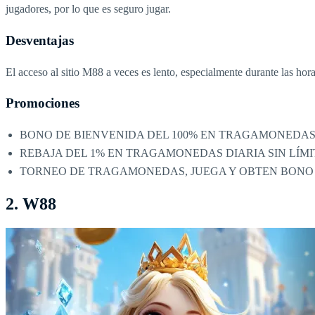
jugadores, por lo que es seguro jugar.
Desventajas
El acceso al sitio M88 a veces es lento, especialmente durante las hor
Promociones
BONO DE BIENVENIDA DEL 100% EN TRAGAMONEDAS, 
REBAJA DEL 1% EN TRAGAMONEDAS DIARIA SIN LÍMI
TORNEO DE TRAGAMONEDAS, JUEGA Y OBTEN BONO DE
2. W88