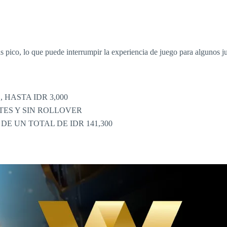
as pico, lo que puede interrumpir la experiencia de juego para algunos j
HASTA IDR 3,000
TES Y SIN ROLLOVER
 UN TOTAL DE IDR 141,300