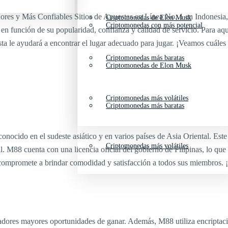
ores y Más Confiables Sitios de Apuestas en Línea No. 1 en Indonesia,
Criptomonedas de Elon Musk
Criptomonedas con más potencial
os en función de su popularidad, confianza y calidad de servicio. Para 
ista le ayudará a encontrar el lugar adecuado para jugar. ¡Veamos cuáles 
Criptomonedas más baratas
Criptomonedas de Elon Musk
Criptomonedas más volátiles
Criptomonedas más baratas
onocido en el sudeste asiático y en varios países de Asia Oriental. Este
Criptomonedas más volátiles
l. M88 cuenta con una licencia oficial del gobierno de Filipinas, lo que
ompromete a brindar comodidad y satisfacción a todos sus miembros. ¡
dores mayores oportunidades de ganar. Además, M88 utiliza encriptació