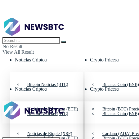
No Result
View All Result
Noticias Cripto
Crypto Prices
Bitcoin Noticias (BTC)
Binance Coin (BNB)
Noticias Cripto
Crypto Prices
Noticias de Ethereum (ETH)
Bitcoin (BTC) Preci
Bitcoin Noticias (BTC)
Binance Coin (BNB)
Noticias de Ripple (XRP)
Cardano (ADA) Prec
Noticias de Ethereum (ETH)
Bitcoin (BTC) Preci