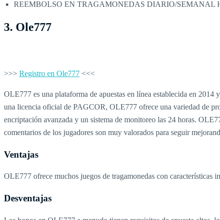
REEMBOLSO EN TRAGAMONEDAS DIARIO/SEMANAL HAS
3. Ole777
>>>
Registro en Ole777
<<<
OLE777 es una plataforma de apuestas en línea establecida en 2014 y
una licencia oficial de PAGCOR, OLE777 ofrece una variedad de produc
encriptación avanzada y un sistema de monitoreo las 24 horas. OLE7
comentarios de los jugadores son muy valorados para seguir mejorand
Ventajas
OLE777 ofrece muchos juegos de tragamonedas con características intere
Desventajas