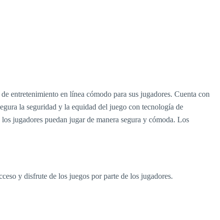
 de entretenimiento en línea cómodo para sus jugadores. Cuenta con
gura la seguridad y la equidad del juego con tecnología de
e los jugadores puedan jugar de manera segura y cómoda. Los
ceso y disfrute de los juegos por parte de los jugadores.