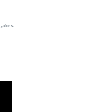
ugadores.