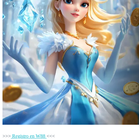
>>>
Registro en W88
<<<