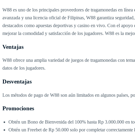
W88 es uno de los principales proveedores de tragamonedas en línea 
avanzada y una licencia oficial de Filipinas, W88 garantiza segurida
destacados como apuestas deportivas y casino en vivo. Con el apoyo d
mejorar la comodidad y satisfacción de los jugadores. W88 es la mejor
Ventajas
W88 ofrece una amplia variedad de juegos de tragamonedas con temas a
datos de los jugadores.
Desventajas
Los métodos de pago de W88 son aún limitados en algunos países, por
Promociones
Obtén un Bono de Bienvenida del 100% hasta Rp 3.000.000 en to
Obtén un Freebet de Rp 50.000 solo por completar correctamente los