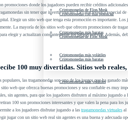
 promociones donde los jugadores pueden recibir créditos adicionales gr
Criptomonedas de Elon Musk
s tragamonedas sin tener que invertir mucho. La característica especial 
Criptomonedas con más potencial
pital. Elegir un sitio web que tenga esta promoción es importante. Los 
damente. La mayoría de los sitios web que ofrecen promociones de trag
Criptomonedas más baratas
 para elegir y actualizan constantemente los juegos nuevos. Además, de
Criptomonedas de Elon Musk
Criptomonedas más volátiles
Criptomonedas más baratas
ibe 100 muy divertidas. Sitios web reales, 
ás populares, las tragamonedas son uno de los juegos que ha ganado más
Criptomonedas más volátiles
un sitio web que ofrezca buenas promociones y sea confiable es muy imp
les, sin agentes, para que los jugadores disfruten al máximo jugando a
iran 100 son promociones interesantes y que valen la pena para los ju
ermite a los jugadores disfrutar jugando a las
tragamonedas virtuales
al
egir jugar con un sitio web real sin agentes es una buena y adecuada 