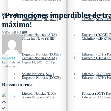
¡Promociones imperdibles de tra
No Result
Shiba Inu News (SHIB)
Chainlink (LINK) Pr
Noticias de Ripple (XRP)
Cardano (ADA) Prec
máximo!
View All Result
Cardano Noticias (ADA)
Dogecoin (DOGE) P
Shiba Inu News (SHIB)
Chainlink (LINK) Pr
Dogecoin Noticias (DOGE)
Ethereum (ETH) Pre
Cardano Noticias (ADA)
Dogecoin (DOGE) P
NewsBTC
Last Updated: August 18, 2024 12:52 pm
4 mins read
Solana Noticias (SOL)
Litecoin (LTC) Prec
Dogecoin Noticias (DOGE)
Ethereum (ETH) Pre
Reason to trust
Litecoin Noticias (LTC)
Polkadot (DOT) Pre
Solana Noticias (SOL)
Litecoin (LTC) Prec