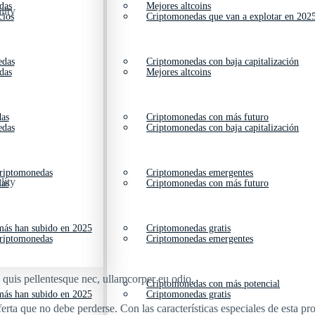
das
Mejores altcoins
lity
cios
Criptomonedas que van a explotar en 202
edas
Criptomonedas con baja capitalización
das
Mejores altcoins
das
Criptomonedas con más futuro
edas
Criptomonedas con baja capitalización
criptomonedas
Criptomonedas emergentes
lity
das
Criptomonedas con más futuro
ás han subido en 2025
Criptomonedas gratis
criptomonedas
Criptomonedas emergentes
s quis pellentesque nec, ullamcorper eu odio.
Criptomonedas con más potencial
ás han subido en 2025
Criptomonedas gratis
a que no debe perderse. Con las características especiales de esta prom