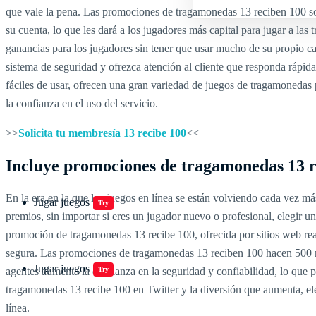
que vale la pena. Las promociones de tragamonedas 13 reciben 100 son
su cuenta, lo que les dará a los jugadores más capital para jugar a la
ganancias para los jugadores sin tener que usar mucho de su propio ca
sistema de seguridad y ofrezca atención al cliente que responda rápi
fáciles de usar, ofrecen una gran variedad de juegos de tragamonedas
la confianza en el uso del servicio.
>>
Solicita tu membresía 13 recibe 100
<<
Incluye promociones de tragamonedas 13 rec
En la era en la que los juegos en línea se están volviendo cada vez m
Jugar juegos
Try
premios, sin importar si eres un jugador nuevo o profesional, elegir 
promoción de tragamonedas 13 recibe 100, ofrecida por sitios web rea
segura. Las promociones de tragamonedas 13 reciben 100 hacen 500 ret
Jugar juegos
agentes aumenta la confianza en la seguridad y confiabilidad, lo que p
Try
tragamonedas 13 recibe 100 en Twitter y la diversión que aumenta, el
línea.