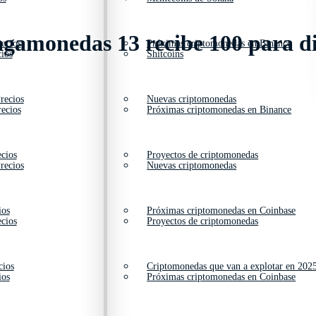
gamonedas 13 recibe 100 para div
ecios
Próximas criptomonedas en Binance
ios
Shitcoins
recios
Nuevas criptomonedas
ecios
Próximas criptomonedas en Binance
cios
Proyectos de criptomonedas
recios
Nuevas criptomonedas
ios
Próximas criptomonedas en Coinbase
cios
Proyectos de criptomonedas
cios
Criptomonedas que van a explotar en 202
ios
Próximas criptomonedas en Coinbase