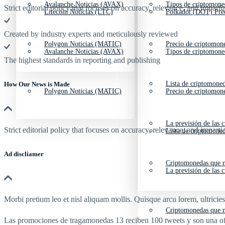
Avalanche Noticias (AVAX)
Tipos de criptomone
Strict editorial policy that focuses on accuracy, relevance, and impartia
Litecoin Noticias (LTC)
Polkadot (DOT) Pre
Created by industry experts and meticulously reviewed
Polygon Noticias (MATIC)
Precio de criptomon
Avalanche Noticias (AVAX)
Tipos de criptomone
The highest standards in reporting and publishing
Lista de criptomone
How Our News is Made
Polygon Noticias (MATIC)
Precio de criptomon
La previsión de las 
Strict editorial policy that focuses on accuracy, relevance, and impartia
Lista de criptomone
Ad discliamer
Criptomonedas que m
La previsión de las 
Morbi pretium leo et nisl aliquam mollis. Quisque arcu lorem, ultricie
Criptomonedas que m
Las promociones de tragamonedas 13 reciben 100 tweets y son una ofert