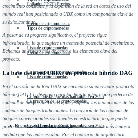
Polkadot (DOT) Precios
crecimiento constante y la expansión de la red en casos de uso del
mundo real han posicionado a UBX como un componente clave de
su éxito continuo.
Precio de criptomonedas
Tipos de criptomonedas
A pesar de su progreso significativo, el proyecto sigue
infravalorado, lo que sugiere un tremendo potencial de crecimiento.
Lista de criptomonedas
Echemos un vistazo más de cerca a los elementos clave del
Precio de criptomonedas
proyecto.
La base de la red UBIX: un protocolo híbrido DAG
La previsión de las criptomonedas
Lista de criptomonedas
En el corazón de la Red UBIX se encuentra su innovador protocolo
híbrido DAG L1, diseñado para facilitar la integración perfecta de
Criptomonedas que más han subido en 2025
La previsión de las criptomonedas
cadenas de bloques de varios tipos y superar las limitaciones de las
cadenas de bloques tradicionales. La mayoría de las cadenas de
bloques convencionales son lineales en estructura, lo que puede
Recursos y Directorio Cripto
Criptomonedas que más han subido en 2025
provocar cuellos de botella y tiempos de transacción más lentos a
medida que las redes escalan. Por el contrario, la arquitectura