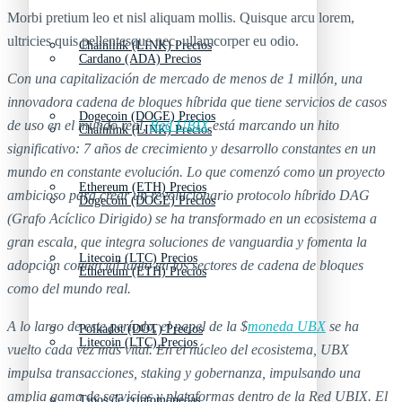
Morbi pretium leo et nisl aliquam mollis. Quisque arcu lorem,
ultricies quis pellentesque nec, ullamcorper eu odio.
Chainlink (LINK) Precios
Cardano (ADA) Precios
Con una capitalización de mercado de menos de 1 millón, una
innovadora cadena de bloques híbrida que tiene servicios de casos
Dogecoin (DOGE) Precios
de uso en el mundo real,
Red UBIX
está marcando un hito
Chainlink (LINK) Precios
significativo: 7 años de crecimiento y desarrollo constantes en un
mundo en constante evolución. Lo que comenzó como un proyecto
Ethereum (ETH) Precios
ambicioso para crear un revolucionario protocolo híbrido DAG
Dogecoin (DOGE) Precios
(Grafo Acíclico Dirigido) se ha transformado en un ecosistema a
gran escala, que integra soluciones de vanguardia y fomenta la
Litecoin (LTC) Precios
adopción comercial tanto en los sectores de cadena de bloques
Ethereum (ETH) Precios
como del mundo real.
A lo largo de este período, el papel de la $
moneda UBX
se ha
Polkadot (DOT) Precios
Litecoin (LTC) Precios
vuelto cada vez más vital. En el núcleo del ecosistema, UBX
impulsa transacciones, staking y gobernanza, impulsando una
amplia gama de servicios y plataformas dentro de la Red UBIX. El
Tipos de criptomonedas