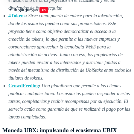
el desarrollo de otros proyectos en el ecosistema y recibir
dividendos de forma regular.
Jugar juegos
Try
4Tokens
:
Sirve como puerta de enlace para la tokenización,
donde los usuarios pueden crear sus propios tokens. Este
proyecto tiene como objetivo democratizar el acceso a la
creación de tokens, lo que permite a las nuevas empresas y
corporaciones aprovechar la tecnología Web3 para la
administración de activos. Junto con eso, los propietarios de
tokens pueden invitar a los interesados y distribuir fondos a
través del mecanismo de distribución de UbiStake entre todos los
titulares de tokens.
CrowdFeeding
:
Una plataforma que permite a los clientes
publicar cualquier tarea. Los usuarios pueden responder a estas
tareas, completarlas y recibir recompensas por su ejecución. El
servicio actúa como garantía de que se realizará el pago por las
tareas completadas.
Moneda UBX: impulsando el ecosistema UBIX