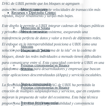
DAG de UBIX permite que los bloques se agreguen
Mejores memecoins
asincrónicamente, lo que permite velocidades de transacción más
Recursos y Directorio Cripto
rápidas, mayor rendimiento y tarifas más bajas.
Este diseño le permite a UBIX integrar cadenas de bloques públicas
Memecoins de Solana
Mejores memecoins
y privadas dentro de un solo ecosistema, asegurando una
transferencia perfecta de datos y valor a través de diferentes redes.
El enfoque en la interoperabilidad posiciona a UBIX como una
Shitcoins
solución para superar el "problema de la isla" en la cadena de
Memecoins de Solana
bloques, donde las redes individuales a menudo tienen dificultades
para comunicarse entre sí. Esta capacidad convierte a UBIX en una
Próximas criptomonedas en Binance
plataforma atractiva para desarrolladores y empresas que buscan
Shitcoins
crear aplicaciones descentralizadas (dApps) y servicios escalables.
Nuevas criptomonedas
La flexibilidad de la estructura DAG de UBIX ha permitido la
Próximas criptomonedas en Binance
creación de múltiples subplataformas y servicios, que en conjunto
mejoran la propuesta de valor del ecosistema. Esta base técnica
Proyectos de criptomonedas
proporciona a la Red UBIX una escalabilidad y conveniencia