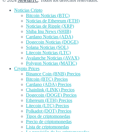
© 2024
NewsBTC
. Todos los derechos reservados.
Noticias Cripto
Bitcoin Noticias (BTC)
Noticias de Ethereum (ETH)
Noticias de Ripple (XRP)
Shiba Inu News (SHIB)
Cardano Noticias (ADA)
Dogecoin Noticias (DOGE)
Solana Noticias (SOL)
Litecoin Noticias (LTC)
Avalanche Noticias (AVAX)
Polygon Noticias (MATIC)
Crypto Prices
Binance Coin (BNB) Precios
Bitcoin (BTC) Precios
Cardano (ADA) Precios
Chainlink (LINK) Precios
Dogecoin (DOGE) Precios
Ethereum (ETH) Precios
Litecoin (LTC) Precios
Polkadot (DOT) Precios
Tipos de criptomonedas
Precio de criptomonedas
Lista de criptomonedas