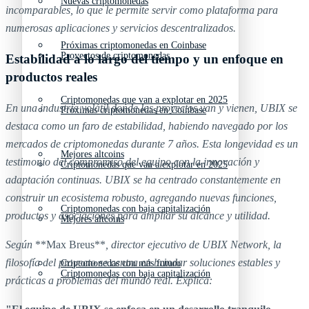
Nuevas criptomonedas
incomparables, lo que le permite servir como plataforma para
numerosas aplicaciones y servicios descentralizados.
Próximas criptomonedas en Coinbase
Proyectos de criptomonedas
Estabilidad a lo largo del tiempo y un enfoque en
productos reales
Criptomonedas que van a explotar en 2025
En una industria volátil donde los proyectos van y vienen, UBIX se
Próximas criptomonedas en Coinbase
destaca como un faro de estabilidad, habiendo navegado por los
mercados de criptomonedas durante 7 años. Esta longevidad es un
Mejores altcoins
testimonio del compromiso del equipo con la innovación y
Criptomonedas que van a explotar en 2025
adaptación continuas. UBIX se ha centrado constantemente en
construir un ecosistema robusto, agregando nuevas funciones,
Criptomonedas con baja capitalización
productos y asociaciones para ampliar su alcance y utilidad.
Mejores altcoins
Según
**Max Breus**
, director ejecutivo de UBIX Network, la
filosofía del proyecto se centra en brindar soluciones estables y
Criptomonedas con más futuro
Criptomonedas con baja capitalización
prácticas a problemas del mundo real. Explica: