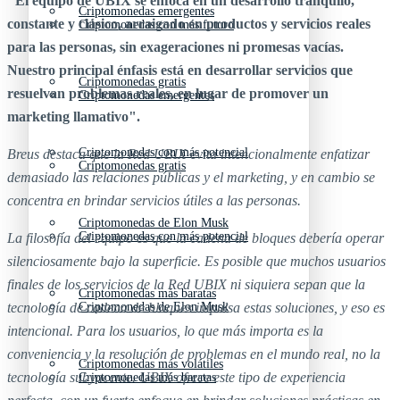
"El equipo de UBIX se enfoca en un desarrollo tranquilo,
Criptomonedas emergentes
constante y clásico, arraigado en productos y servicios reales
Criptomonedas con más futuro
para las personas, sin exageraciones ni promesas vacías.
Nuestro principal énfasis está en desarrollar servicios que
Criptomonedas gratis
resuelvan problemas reales, en lugar de promover un
Criptomonedas emergentes
marketing llamativo".
Criptomonedas con más potencial
Breus destaca que la Red UBIX evita intencionalmente enfatizar
Criptomonedas gratis
demasiado las relaciones públicas y el marketing, y en cambio se
concentra en brindar servicios útiles a las personas.
Criptomonedas de Elon Musk
Criptomonedas con más potencial
La filosofía del equipo es que la cadena de bloques debería operar
silenciosamente bajo la superficie. Es posible que muchos usuarios
finales de los servicios de la Red UBIX ni siquiera sepan que la
Criptomonedas más baratas
tecnología de cadena de bloques impulsa estas soluciones, y eso es
Criptomonedas de Elon Musk
intencional. Para los usuarios, lo que más importa es la
conveniencia y la resolución de problemas en el mundo real, no la
Criptomonedas más volátiles
tecnología subyacente. UBIX ofrece este tipo de experiencia
Criptomonedas más baratas