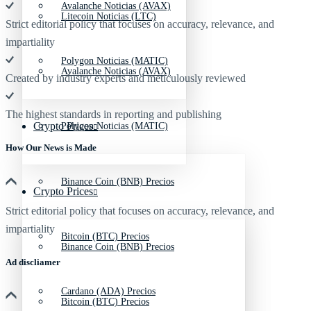
Avalanche Noticias (AVAX)
Litecoin Noticias (LTC)
Strict editorial policy that focuses on accuracy, relevance, and
impartiality
Polygon Noticias (MATIC)
Avalanche Noticias (AVAX)
Created by industry experts and meticulously reviewed
The highest standards in reporting and publishing
Crypto Prices
Polygon Noticias (MATIC)
How Our News is Made
Binance Coin (BNB) Precios
Crypto Prices
Strict editorial policy that focuses on accuracy, relevance, and
impartiality
Bitcoin (BTC) Precios
Binance Coin (BNB) Precios
Ad discliamer
Cardano (ADA) Precios
Bitcoin (BTC) Precios