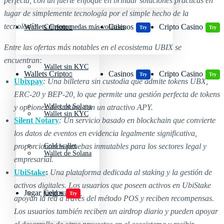
perfecta, con un fuerte enfoque en brindar soluciones prácticas en
lugar de simplemente tecnología por el simple hecho de la
tecnología.
Wallets Cripto
Casinos
Cripto Casino
Criptomonedas más volátiles
Try
Try
Entre las ofertas más notables en el ecosistema UBIX se
encuentran:
Wallet sin KYC
Wallets Cripto
Casinos
Cripto Casino
Try
Try
Ubixpay
: Una billetera sin custodia que admite tokens UBX,
ERC-20 y BEP-20, lo que permite una gestión perfecta de tokens
Wallet de Solana
y opciones de staking con un atractivo APY.
Wallet sin KYC
Silent Notary
: Un servicio basado en blockchain que convierte
los datos de eventos en evidencia legalmente significativa,
proporcionando pruebas inmutables para los sectores legal y
Cold wallet
Wallet de Solana
empresarial.
UbiStake
:
Una plataforma dedicada al staking y la gestión de
activos digitales. Los usuarios que poseen activos en UbiStake
Jugar juegos
Cold wallet
Try
apoyan la red a través del método POS y reciben recompensas.
Los usuarios también reciben un airdrop diario y pueden apoyar