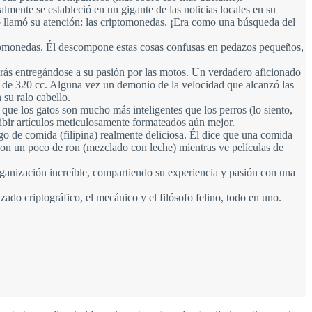
mente se estableció en un gigante de las noticias locales en su
evo llamó su atención: las criptomonedas. ¡Era como una búsqueda del
ptomonedas. Él descompone estas cosas confusas en pedazos pequeños,
arás entregándose a su pasión por las motos. Un verdadero aficionado
 R3 de 320 cc. Alguna vez un demonio de la velocidad que alcanzó las
 su ralo cabello.
que los gatos son mucho más inteligentes que los perros (lo siento,
ribir artículos meticulosamente formateados aún mejor.
lgo de comida (filipina) realmente deliciosa. Él dice que una comida
a con un poco de ron (mezclado con leche) mientras ve películas de
rganización increíble, compartiendo su experiencia y pasión con una
ado criptográfico, el mecánico y el filósofo felino, todo en uno.