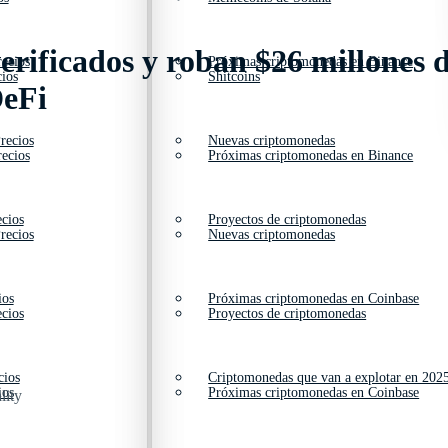
erificados y roban $26 millones d
ecios
Próximas criptomonedas en Binance
ios
Shitcoins
DeFi
recios
Nuevas criptomonedas
ecios
Próximas criptomonedas en Binance
cios
Proyectos de criptomonedas
recios
Nuevas criptomonedas
ios
Próximas criptomonedas en Coinbase
cios
Proyectos de criptomonedas
cios
Criptomonedas que van a explotar en 202
ios
Próximas criptomonedas en Coinbase
lity