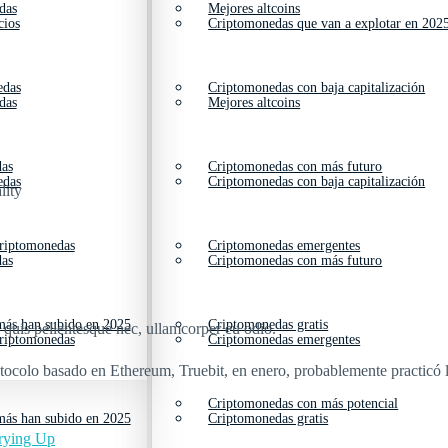
das
Mejores altcoins
cios
Criptomonedas que van a explotar en 202
edas
Criptomonedas con baja capitalización
das
Mejores altcoins
das
Criptomonedas con más futuro
edas
Criptomonedas con baja capitalización
lity
criptomonedas
Criptomonedas emergentes
das
Criptomonedas con más futuro
ás han subido en 2025
Criptomonedas gratis
s quis pellentesque nec, ullamcorper eu odio.
criptomonedas
Criptomonedas emergentes
ocolo basado en Ethereum, Truebit, en enero, probablemente practicó l
Criptomonedas con más potencial
ás han subido en 2025
Criptomonedas gratis
rying Up