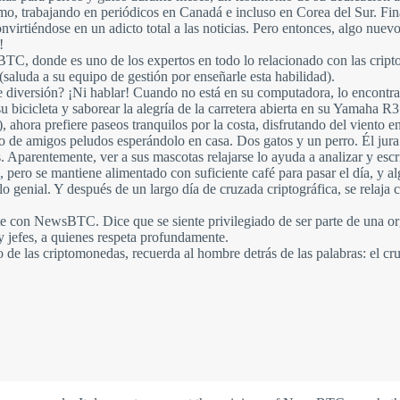
o, trabajando en periódicos en Canadá e incluso en Corea del Sur. Final
onvirtiéndose en un adicto total a las noticias. Pero entonces, algo nu
!
BTC, donde es uno de los expertos en todo lo relacionado con las cri
(saluda a su equipo de gestión por enseñarle esta habilidad).
de diversión? ¡Ni hablar! Cuando no está en su computadora, lo encontr
 su bicicleta y saborear la alegría de la carretera abierta en su Yamaha
ahora prefiere paseos tranquilos por la costa, disfrutando del viento en
o de amigos peludos esperándolo en casa. Dos gatos y un perro. Él jura 
. Aparentemente, ver a sus mascotas relajarse lo ayuda a analizar y esc
, pero se mantiene alimentado con suficiente café para pasar el día, y a
culo genial. Y después de un largo día de cruzada criptográfica, se relaj
ante con NewsBTC. Dice que se siente privilegiado de ser parte de una o
 jefes, a quienes respeta profundamente.
de las criptomonedas, recuerda al hombre detrás de las palabras: el cruz