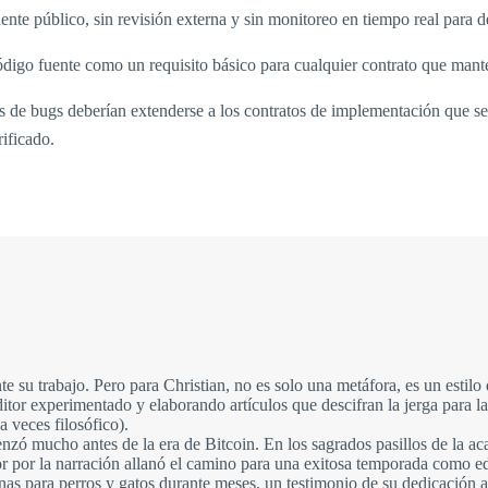
nte público, sin revisión externa y sin monitoreo en tiempo real para d
código fuente como un requisito básico para cualquier contrato que mant
as de bugs deberían extenderse a los contratos de implementación que 
ificado.
e su trabajo. Pero para Christian, no es solo una metáfora, es un estil
or experimentado y elaborando artículos que descifran la jerga para 
 veces filosófico).
enzó mucho antes de la era de Bitcoin. En los sagrados pasillos de la ac
r por la narración allanó el camino para una exitosa temporada como e
inas para perros y gatos durante meses, un testimonio de su dedicación