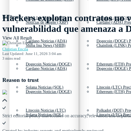
Hackers explotan contratos no v
No Result
Shiba Inu News (SHIB)
Chainlink (LINK) Pr
Noticias de Ripple (XRP)
Cardano (ADA) Prec
vulnerabilidad que amenaza a 
View All Result
Cardano Noticias (ADA)
Dogecoin (DOGE) P
Shiba Inu News (SHIB)
Chainlink (LINK) Pr
Christian Encila
Last Updated: June 11, 2026 3:04 am
3 mins read
Dogecoin Noticias (DOGE)
Ethereum (ETH) Pre
Cardano Noticias (ADA)
Dogecoin (DOGE) P
Reason to trust
Solana Noticias (SOL)
Litecoin (LTC) Prec
Dogecoin Noticias (DOGE)
Ethereum (ETH) Pre
Litecoin Noticias (LTC)
Polkadot (DOT) Pre
Solana Noticias (SOL)
Litecoin (LTC) Prec
Strict editorial policy that focuses on accuracy, relevance, and impartia
Created by industry experts and meticulously reviewed