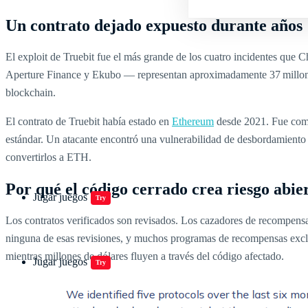
Un contrato dejado expuesto durante años
El exploit de Truebit fue el más grande de los cuatro incidentes que 
Aperture Finance y Ekubo — representan aproximadamente 37 millones 
blockchain.
El contrato de Truebit había estado en
Ethereum
desde 2021. Fue compi
estándar. Un atacante encontró una vulnerabilidad de desbordamiento 
convertirlos a ETH.
Por qué el código cerrado crea riesgo abie
Jugar juegos
Try
Los contratos verificados son revisados. Los cazadores de recompensas
ninguna de esas revisiones, y muchos programas de recompensas excluy
mientras millones de dólares fluyen a través del código afectado.
Jugar juegos
Try