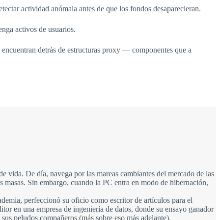
etectar actividad anómala antes de que los fondos desaparecieran.
enga activos de usuarios.
se encuentran detrás de estructuras proxy — componentes que a
o de vida. De día, navega por las mareas cambiantes del mercado de las
las masas. Sin embargo, cuando la PC entra en modo de hibernación,
ademia, perfeccionó su oficio como escritor de artículos para el
ditor en una empresa de ingeniería de datos, donde su ensayo ganador
 a sus peludos compañeros (más sobre eso más adelante).