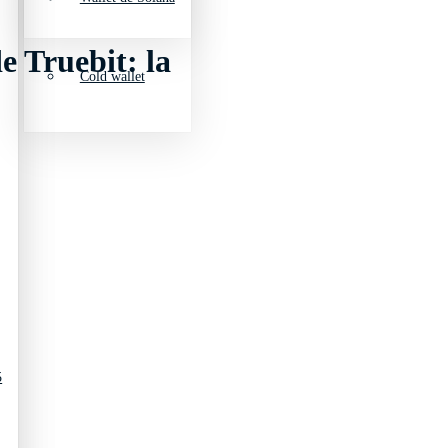
e Truebit: la
Cold wallet
5