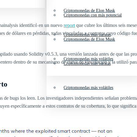
Criptomonedas de Elon Musk
Criptomonedas con más potencial
Chainalysis identificó en un nuevo
report
que cubre los últimos seis mese
de dólares en pérdidas, todas vinculadas a contratos cuyo código fuen
Criptomonedas más baratas
Criptomonedas de Elon Musk
lado usando Solidity v0.5.3, una versión lanzada antes de que las pro
Criptomonedas más volátiles
entero dentro de su mecanismo de curva de vinculación y la utilizó par
Criptomonedas más baratas
rto
Criptomonedas más volátiles
 de bugs los leen. Los investigadores independientes señalan problemas
en específicamente a estos contratos de su cobertura, lo que significa