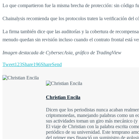
Lo que compartieron fue la misma brecha de protección: sin código fue
Chainalysis recomienda que los protocolos traten la verificación del 
La firma también dice que las auditorías y la cobertura de recompens
menudo quedan sin revisión incluso cuando el contrato frontal está ver
Imagen destacada de CybersecAsia, gráfico de TradingView
Tweet
123
Share
196
Share
Send
Christian Encila
Dicen que los periodistas nunca acaban realment
criptomonedas, manejando palabras como un edit
sus actividades toman un giro más mecánico (y a
El viaje de Christian con la palabra escrita com
periódico de su universidad. Este temprano amo
del primer mes financió un suministro de golos