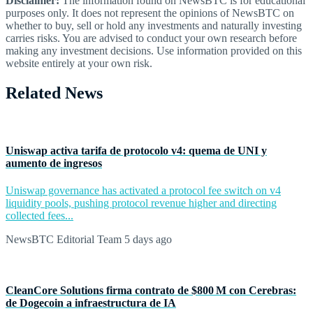
Disclaimer:
The information found on NewsBTC is for educational
purposes only. It does not represent the opinions of NewsBTC on
whether to buy, sell or hold any investments and naturally investing
carries risks. You are advised to conduct your own research before
making any investment decisions. Use information provided on this
website entirely at your own risk.
Related News
Uniswap activa tarifa de protocolo v4: quema de UNI y
aumento de ingresos
Uniswap governance has activated a protocol fee switch on v4
liquidity pools, pushing protocol revenue higher and directing
collected fees...
NewsBTC Editorial Team
5 days ago
CleanCore Solutions firma contrato de $800 M con Cerebras:
de Dogecoin a infraestructura de IA