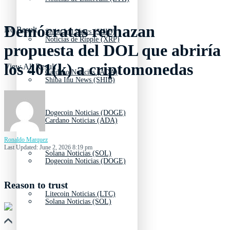
Demócratas rechazan
No Result
Shiba Inu News (SHIB)
Noticias de Ripple (XRP)
propuesta del DOL que abriría
los 401(k) a criptomonedas
View All Result
Cardano Noticias (ADA)
Shiba Inu News (SHIB)
Dogecoin Noticias (DOGE)
Cardano Noticias (ADA)
Ronaldo Marquez
Last Updated: June 2, 2026 8:19 pm
Solana Noticias (SOL)
Dogecoin Noticias (DOGE)
Reason to trust
Litecoin Noticias (LTC)
Solana Noticias (SOL)