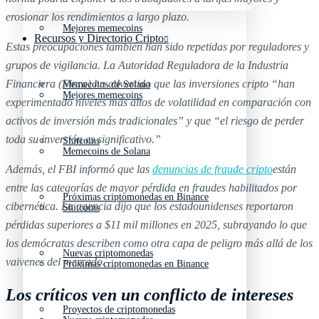
erosionar los rendimientos a largo plazo.
Mejores memecoins
Recursos y Directorio Cripto
Estas preocupaciones también han sido repetidas por reguladores y
grupos de vigilancia. La Autoridad Reguladora de la Industria
Financiera (Finra) ha advertido que las inversiones cripto “han
Memecoins de Solana
Mejores memecoins
experimentado niveles más altos de volatilidad en comparación con
activos de inversión más tradicionales” y que “el riesgo de perder
toda su inversión es significativo.”
Shitcoins
Memecoins de Solana
Además, el FBI informó que las
denuncias de fraude cripto
están
entre las categorías de mayor pérdida en fraudes habilitados por
Próximas criptomonedas en Binance
cibernética. La agencia dijo que los estadounidenses reportaron
Shitcoins
pérdidas superiores a $11 mil millones en 2025, subrayando lo que
los demócratas describen como otra capa de peligro más allá de los
Nuevas criptomonedas
vaivenes del mercado.
Próximas criptomonedas en Binance
Los críticos ven un conflicto de intereses
Proyectos de criptomonedas