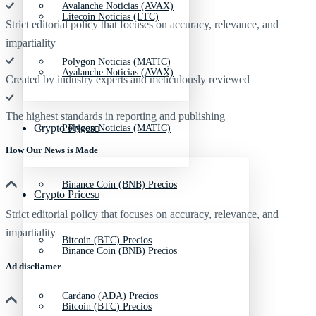
Avalanche Noticias (AVAX)
Litecoin Noticias (LTC)
Strict editorial policy that focuses on accuracy, relevance, and
impartiality
Polygon Noticias (MATIC)
Avalanche Noticias (AVAX)
Created by industry experts and meticulously reviewed
The highest standards in reporting and publishing
Crypto Prices
Polygon Noticias (MATIC)
How Our News is Made
Binance Coin (BNB) Precios
Crypto Prices
Strict editorial policy that focuses on accuracy, relevance, and
impartiality
Bitcoin (BTC) Precios
Binance Coin (BNB) Precios
Ad discliamer
Cardano (ADA) Precios
Bitcoin (BTC) Precios