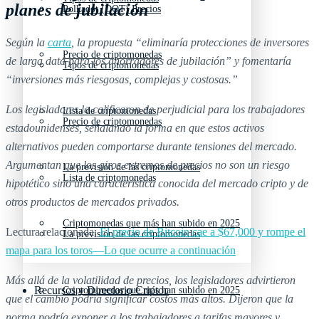
planes de jubilación
Polkadot (DOT) Precios
Según la
carta
, la propuesta “eliminaría protecciones de inversores
Precio de criptomonedas
de larga data para los ahorradores de jubilación” y fomentaría
Tipos de criptomonedas
“inversiones más riesgosas, complejas y costosas.”
Los legisladores la calificaron de perjudicial para los trabajadores
Lista de criptomonedas
Precio de criptomonedas
estadounidenses, señalando la forma en que estos activos
alternativos pueden comportarse durante tensiones del mercado.
Argumentan que los giros extremos de precios no son un riesgo
La previsión de las criptomonedas
Lista de criptomonedas
hipotético sino una característica conocida del mercado cripto y de
otros productos de mercados privados.
Criptomonedas que más han subido en 2025
Lectura relacionada:
El precio de Bitcoin cae a $67,000 y rompe el
La previsión de las criptomonedas
mapa para los toros—Lo que ocurre a continuación
Más allá de la volatilidad de precios, los legisladores advirtieron
Recursos y Directorio Cripto
Criptomonedas que más han subido en 2025
que el cambio podría significar costos más altos. Dijeron que la
norma podría exponer a los trabajadores a tarifas mayores y