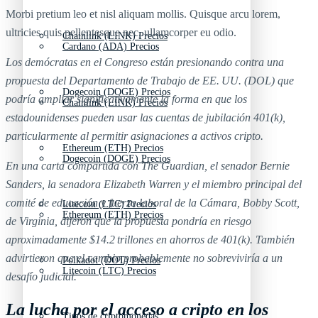
Morbi pretium leo et nisl aliquam mollis. Quisque arcu lorem,
ultricies quis pellentesque nec, ullamcorper eu odio.
Chainlink (LINK) Precios
Cardano (ADA) Precios
Los demócratas en el Congreso están presionando contra una
propuesta del Departamento de Trabajo de EE. UU. (DOL) que
Dogecoin (DOGE) Precios
podría ampliar significativamente la forma en que los
Chainlink (LINK) Precios
estadounidenses pueden usar las cuentas de jubilación 401(k),
particularmente al permitir asignaciones a activos cripto.
Ethereum (ETH) Precios
Dogecoin (DOGE) Precios
En una carta compartida con The Guardian, el senador Bernie
Sanders, la senadora Elizabeth Warren y el miembro principal del
comité de educación y fuerza laboral de la Cámara, Bobby Scott,
Litecoin (LTC) Precios
Ethereum (ETH) Precios
de Virginia, dijeron que la propuesta pondría en riesgo
aproximadamente $14.2 trillones en ahorros de 401(k). También
advirtieron que el cambio probablemente no sobreviviría a un
Polkadot (DOT) Precios
Litecoin (LTC) Precios
desafío judicial.
La lucha por el acceso a cripto en los
Tipos de criptomonedas