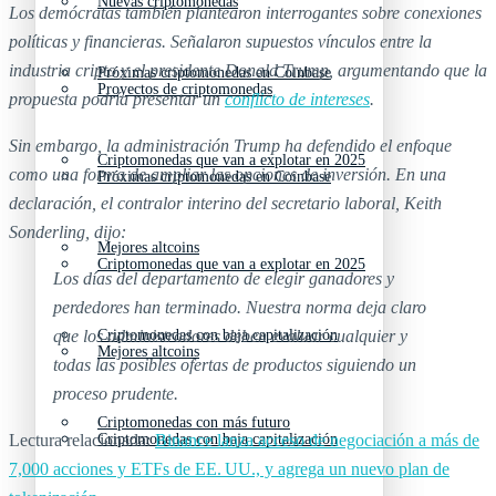
Nuevas criptomonedas
Los demócratas también plantearon interrogantes sobre conexiones
políticas y financieras. Señalaron supuestos vínculos entre la
industria cripto y el presidente Donald Trump, argumentando que la
Próximas criptomonedas en Coinbase
Proyectos de criptomonedas
propuesta podría presentar un
conflicto de intereses
.
Sin embargo, la administración Trump ha defendido el enfoque
Criptomonedas que van a explotar en 2025
como una forma de ampliar las opciones de inversión. En una
Próximas criptomonedas en Coinbase
declaración, el contralor interino del secretario laboral, Keith
Sonderling, dijo:
Mejores altcoins
Criptomonedas que van a explotar en 2025
Los días del departamento de elegir ganadores y
perdedores han terminado. Nuestra norma deja claro
que los administradores deben evaluar cualquier y
Criptomonedas con baja capitalización
Mejores altcoins
todas las posibles ofertas de productos siguiendo un
proceso prudente.
Criptomonedas con más futuro
Lectura relacionada:
Binance lanza acceso de negociación a más de
Criptomonedas con baja capitalización
7,000 acciones y ETFs de EE. UU., y agrega un nuevo plan de