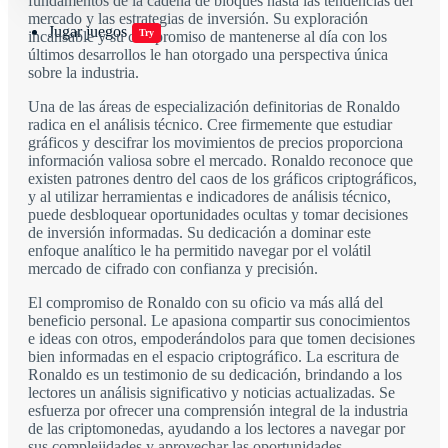
fundamentos de la cadena de bloques hasta las tendencias del
mercado y las estrategias de inversión. Su exploración
Jugar juegos
Try
incansable y su compromiso de mantenerse al día con los
últimos desarrollos le han otorgado una perspectiva única
sobre la industria.
Una de las áreas de especialización definitorias de Ronaldo
radica en el análisis técnico. Cree firmemente que estudiar
gráficos y descifrar los movimientos de precios proporciona
información valiosa sobre el mercado. Ronaldo reconoce que
existen patrones dentro del caos de los gráficos criptográficos,
y al utilizar herramientas e indicadores de análisis técnico,
puede desbloquear oportunidades ocultas y tomar decisiones
de inversión informadas. Su dedicación a dominar este
enfoque analítico le ha permitido navegar por el volátil
mercado de cifrado con confianza y precisión.
El compromiso de Ronaldo con su oficio va más allá del
beneficio personal. Le apasiona compartir sus conocimientos
e ideas con otros, empoderándolos para que tomen decisiones
bien informadas en el espacio criptográfico. La escritura de
Ronaldo es un testimonio de su dedicación, brindando a los
lectores un análisis significativo y noticias actualizadas. Se
esfuerza por ofrecer una comprensión integral de la industria
de las criptomonedas, ayudando a los lectores a navegar por
sus complejidades y aprovechar las oportunidades.