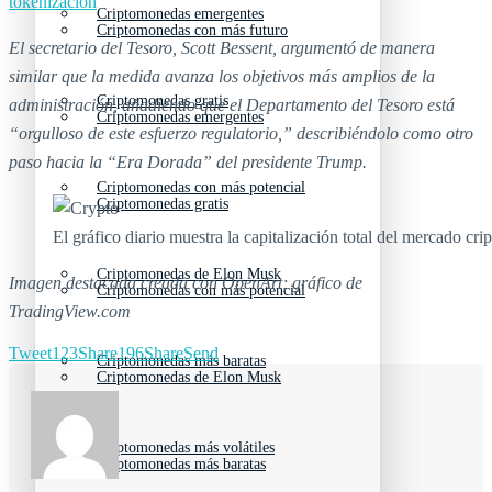
tokenización
Criptomonedas emergentes
Criptomonedas con más futuro
El secretario del Tesoro, Scott Bessent, argumentó de manera
similar que la medida avanza los objetivos más amplios de la
Criptomonedas gratis
administración, añadiendo que el Departamento del Tesoro está
Criptomonedas emergentes
“orgulloso de este esfuerzo regulatorio,” describiéndolo como otro
paso hacia la “Era Dorada” del presidente Trump.
Criptomonedas con más potencial
Criptomonedas gratis
El gráfico diario muestra la capitalización total del mercado cri
Criptomonedas de Elon Musk
Imagen destacada creada con OpenArt; gráfico de
Criptomonedas con más potencial
TradingView.com
Tweet
123
Share
196
Share
Send
Criptomonedas más baratas
Criptomonedas de Elon Musk
Criptomonedas más volátiles
Criptomonedas más baratas