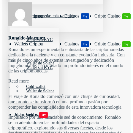
Wallets Cripto
Casinos
Cripto Casino
Criptomonedas más volátiles
Try
Try
Ronaldo Marquez
Wallet sin KYC
Wallets Cripto
Casinos
Cripto Casino
Try
Try
Ronaldo es un experimentado entusiasta de las criptomonedas
dedicado a la naciente y en constante evolución industria. Con
más de cinco años de extensa investigación y dedicación
Wallet de Solana
inquebrantable, ha cultivado un profundo interés en el mundo
Wallet sin KYC
de las criptomonedas.
Read more
Cold wallet
Wallet de Solana
El viaje de Ronaldo comenzó con una chispa de curiosidad,
que pronto se transformó en una profunda pasión por
comprender las complejidades de esta innovadora tecnología.
Jugar juegos
Cold wallet
Try
Impulsado por una insaciable sed de conocimiento, Ronaldo
se ha adentrado en las profundidades del espacio
criptográfico, explorando sus diversas facetas, desde los